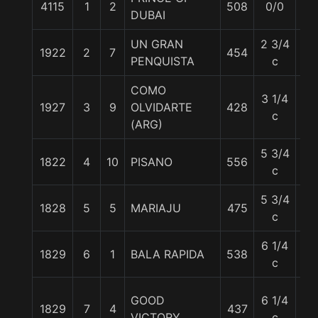
4115
1
2
508
0/0
56
DUBAI
UN GRAN
2 3/4
1922
2
7
454
55
PENQUISTA
c
COMO
3 1/4
1927
3
9
OLVIDARTE
428
55
c
(ARG)
5 3/4
1822
4
10
PISANO
556
55
c
5 3/4
1828
5
5
MARIAJU
475
56
c
6 1/4
1829
6
1
BALA RAPIDA
538
56
c
GOOD
6 1/4
1829
7
4
437
55
VICTORY
c