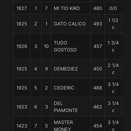
1827
1
7
MI TIO KIKO
480
0/0
55
1 1/2
1825
2
1
GATO CALICO
493
59
c
TUDO
1 3/4
1926
3
10
457
58
GOSTOSO
c
2 1/4
1925
4
9
DEMEDIEZ
450
58
c
3 1/4
1925
5
2
CEDERIC
488
57
c
DEL
3 1/4
1923
6
3
462
58
PIAMONTE
c
MASTER
3 1/4
1423
7
5
454
60
MONEY
c