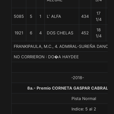
17
5085
5
1
L' ALFA
434
57
1/4
18
1921
6
4
DOS CHELAS
452
54
1/4
FRANKIPAULA, M.C., 4. ADMIRAL-SUREÑA DANCE
NO CORRIERON : DO�A HAYDEE
-2018-
8a.- Premio CORNETA GASPAR CABRALES,
Pista Normal
Indice: 5 al 2