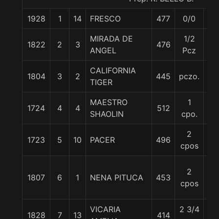
1928
1
14
FRESCO
477
0/0
58
MIRADA DE
1/2
1822
2
3
476
56
ANGEL
Pcz
CALIFORNIA
1804
3
2
445
pczo.
55
TIGER
MAESTRO
1
1724
4
4
512
56
SHAOLIN
cpo.
2
1723
5
10
PACER
496
56
cpos
2
1807
6
1
NENA PITUCA
453
57
cpos
VICARIA
2 3/4
1828
7
13
414
57