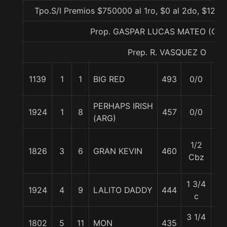
Tpo.S/I Premios $750000 al 1ro, $0 al 2do, $12500
Prop. GASPAR LUCAS MATEO (CO
Prep. R. VASQUEZ O
1139
1
1
BIG RED
493
0/0
56
PERHAPS IRISH
1924
1
8
457
0/0
56
(ARG)
1/2
1826
3
6
GRAN KEVIN
460
55
Cbz
1 3/4
1924
4
9
LALITO DADDY
444
56
c
3 1/4
1802
5
11
MON
435
56