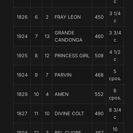
c
3 1/4
1826
6
2
FRAY LEON
450
55
c
GRANDE
3 3/4
1924
7
13
460
56
CANDONGA
c
4 1/2
1925
8
12
PRINCESS GIRL
508
58
c
5
1924
9
7
PARVIN
468
55
cpos.
8
1829
10
4
AMEN
552
55
cpos.
8 3/4
1827
11
10
DIVINE COLT
490
55
c
10
1604
12
3
BEL CUORE
467
55