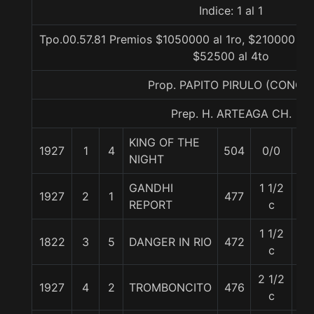
Indice: 1 al 1
Tpo.00.57.81 Premios $1050000 al 1ro, $210000 al 
$52500 al 4to
Prop. PAPITO PIRULO (CONCE
Prep. H. ARTEAGA CH.
KING OF THE
1927
1
4
504
0/0
56
NIGHT
GANDHI
1 1/2
1927
2
1
477
56
REPORT
c
1 1/2
1822
3
5
DANGER IN RIO
472
56
c
2 1/2
1927
4
2
TROMBONCITO
476
56
c