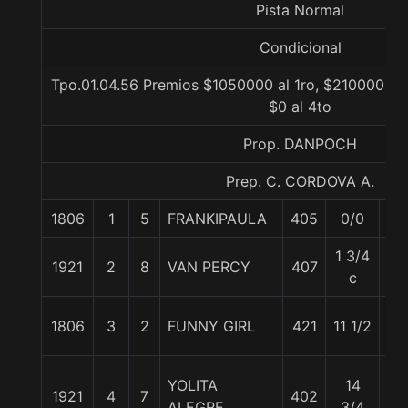
Pista Normal
Condicional
Tpo.01.04.56 Premios $1050000 al 1ro, $210000 al 
$0 al 4to
Prop. DANPOCH
Prep. C. CORDOVA A.
1806
1
5
FRANKIPAULA
405
0/0
53
1 3/4
1921
2
8
VAN PERCY
407
54
c
1806
3
2
FUNNY GIRL
421
11 1/2
55
YOLITA
14
1921
4
7
402
55
ALEGRE
3/4