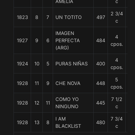
AMELIA
c
2 3/4
1823
8
7
UN TOTITO
497
55
c
IMAGEN
4
1927
9
6
PERFECTA
484
55
cpos.
(ARG)
4
1924
10
5
PURAS NIÑAS
400
58
cpos.
5
1928
11
9
CHE NOVA
448
56
cpos.
COMO YO
7 1/2
1928
12
11
445
56
NINGUNO
c
I AM
7 3/4
1928
13
8
480
56
BLACKLIST
c