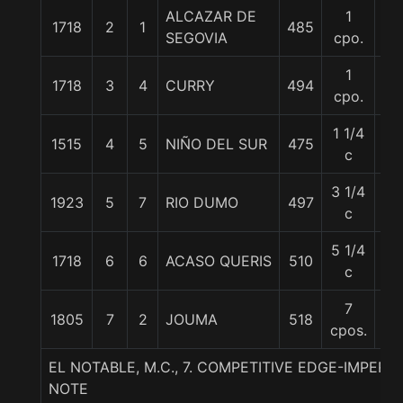
ALCAZAR DE
1
1718
2
1
485
58
SEGOVIA
cpo.
1
1718
3
4
CURRY
494
58
cpo.
1 1/4
1515
4
5
NIÑO DEL SUR
475
60
c
3 1/4
1923
5
7
RIO DUMO
497
51
c
5 1/4
1718
6
6
ACASO QUERIS
510
52
c
7
1805
7
2
JOUMA
518
57
cpos.
EL NOTABLE, M.C., 7. COMPETITIVE EDGE-IMPERI
NOTE