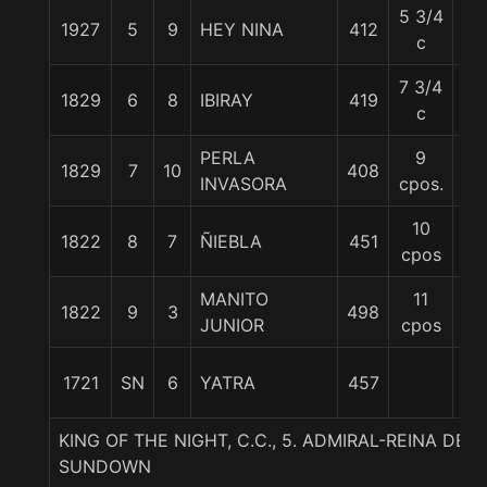
5 3/4
1927
5
9
HEY NINA
412
56
c
7 3/4
1829
6
8
IBIRAY
419
56
c
PERLA
9
1829
7
10
408
56
INVASORA
cpos.
10
1822
8
7
ÑIEBLA
451
56
cpos
MANITO
11
1822
9
3
498
56
JUNIOR
cpos
1721
SN
6
YATRA
457
56
KING OF THE NIGHT, C.C., 5. ADMIRAL-REINA DE 
SUNDOWN