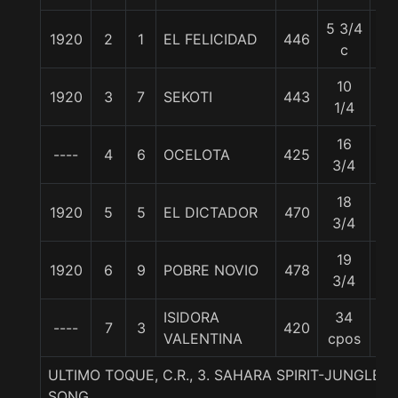
5 3/4
1920
2
1
EL FELICIDAD
446
57
c
10
1920
3
7
SEKOTI
443
55
1/4
16
----
4
6
OCELOTA
425
55
3/4
18
1920
5
5
EL DICTADOR
470
57
3/4
19
1920
6
9
POBRE NOVIO
478
57
3/4
ISIDORA
34
----
7
3
420
55
VALENTINA
cpos
ULTIMO TOQUE, C.R., 3. SAHARA SPIRIT-JUNGLE
SONG