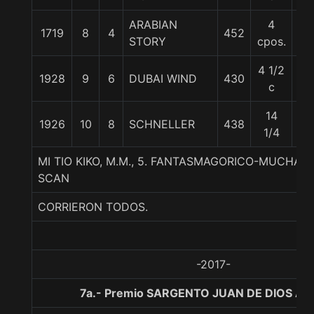
ARABIAN
4
1719
8
4
452
58
STORY
cpos.
4 1/2
1928
9
6
DUBAI WIND
430
55
c
14
1926
10
8
SCHNELLER
438
58
1/4
MI TIO KIKO, M.M., 5. FANTASMAGORICO-MUCHAS
SCAN
CORRIERON TODOS.
-2017-
7a.- Premio SARGENTO JUAN DE DIOS A.,