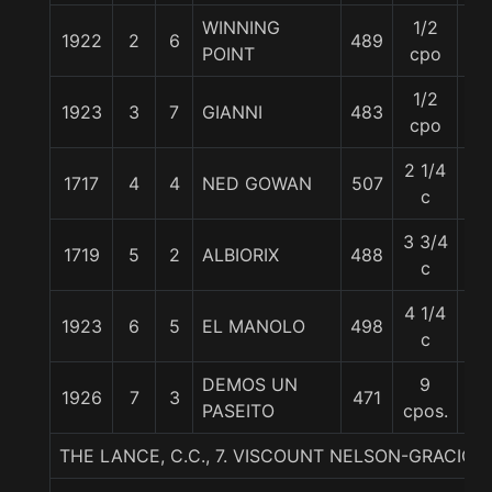
WINNING
1/2
1922
2
6
489
56
POINT
cpo
1/2
1923
3
7
GIANNI
483
54
cpo
2 1/4
1717
4
4
NED GOWAN
507
59
c
3 3/4
1719
5
2
ALBIORIX
488
56
c
4 1/4
1923
6
5
EL MANOLO
498
60
c
DEMOS UN
9
1926
7
3
471
57
PASEITO
cpos.
THE LANCE, C.C., 7. VISCOUNT NELSON-GRACIOSA