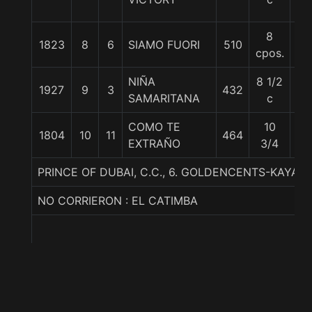
8
1823
8
6
SIAMO FUORI
510
55
cpos.
NIÑA
8 1/2
1927
9
3
432
55
SAMARITANA
c
COMO TE
10
1804
10
11
464
55
EXTRAÑO
3/4
PRINCE OF DUBAI, C.C., 6. GOLDENCENTS-KAYA 
NO CORRIERON : EL CATIMBA