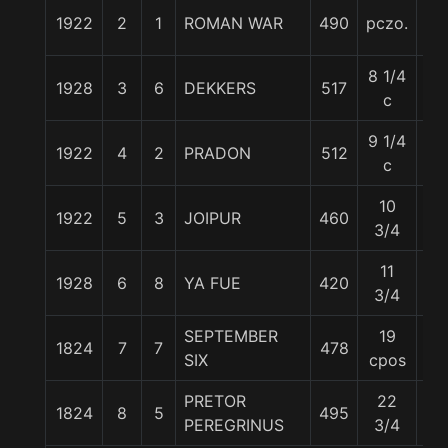
1922
2
1
ROMAN WAR
490
pczo.
58
8 1/4
1928
3
6
DEKKERS
517
55
c
9 1/4
1922
4
2
PRADON
512
56
c
10
1922
5
3
JOIPUR
460
56
3/4
11
1928
6
8
YA FUE
420
57
3/4
SEPTEMBER
19
1824
7
7
478
54
SIX
cpos
PRETOR
22
1824
8
5
495
58
PEREGRINUS
3/4