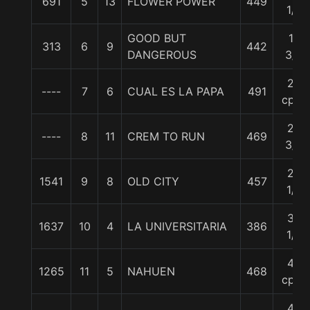
691
5
13
FLOWER POWER
449
1/2
GOOD BUT
19
313
6
9
442
DANGEROUS
3/4
22
----
7
6
CUAL ES LA PAPA
491
cpos
22
----
8
11
CREM TO RUN
469
3/4
23
1541
9
8
OLD CITY
457
1/4
32
1637
10
4
LA UNIVERSITARIA
386
1/2
44
1265
11
5
NAHUEN
468
cpos
49