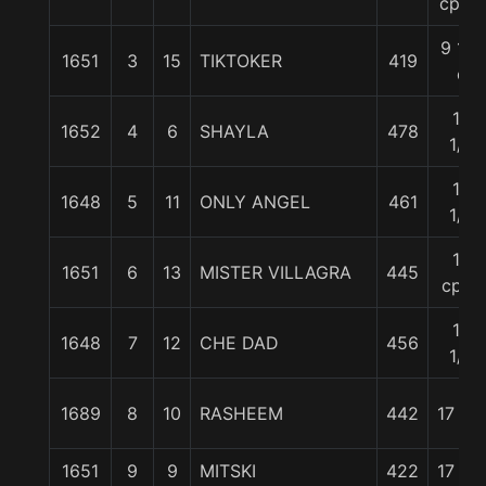
cpos.
9 1/4
1651
3
15
TIKTOKER
419
c
13
1652
4
6
SHAYLA
478
1/4
13
1648
5
11
ONLY ANGEL
461
1/4
15
1651
6
13
MISTER VILLAGRA
445
cpos
15
1648
7
12
CHE DAD
456
1/2
1689
8
10
RASHEEM
442
17 1/4
1651
9
9
MITSKI
422
17 1/4