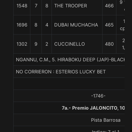
9 1/2
1548
7
8
THE TROOPER
466
c
11
1696
8
4
DUBAI MUCHACHA
465
cpos
22
1302
9
2
CUCCINELLO
480
1/4
NGANNU, C.M., 5. HIRABOKU DEEP (JAP)-BLACK
NO CORRIERON : ESTERIOS LUCKY BET
-1746-
7a.- Premio JALONCITO, 1000
Pista Barrosa