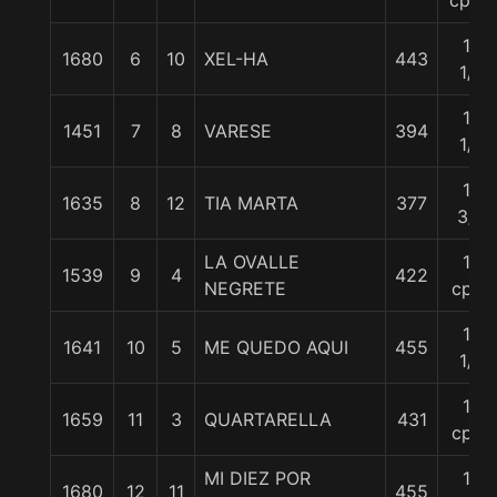
cpos.
10
1680
6
10
XEL-HA
443
1/4
10
1451
7
8
VARESE
394
1/4
10
1635
8
12
TIA MARTA
377
3/4
LA OVALLE
12
1539
9
4
422
NEGRETE
cpos
12
1641
10
5
ME QUEDO AQUI
455
1/2
13
1659
11
3
QUARTARELLA
431
cpos
MI DIEZ POR
13
1680
12
11
455