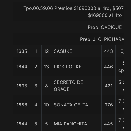
Tpo.00.59.06 Premios $1690000 al 1ro, $507000
$169000 al 4to
Prop. CACIQUE
Prep. J. C. PICHARA J.
1635
1
12
SASUKE
443
0/0
5
1644
2
13
PICK POCKET
446
cpos.
SECRETO DE
5 3/4
1638
3
8
421
GRACE
c
7 3/4
1686
4
10
SONATA CELTA
376
c
7 3/4
1644
5
5
MIA PANCHITA
445
c