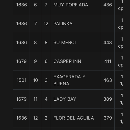
11
1636
6
7
MUY PORFIADA
436
cpos
12
1636
7
12
PALINKA
cpos
14
1636
8
8
SU MERCI
448
cpos
14
1679
9
6
CASPER INN
411
cpos
EXAGERADA Y
15
1501
10
3
463
BUENA
1/2
15
1679
11
4
LADY BAY
389
1/2
16
1636
12
2
FLOR DEL AGUILA
379
1/2