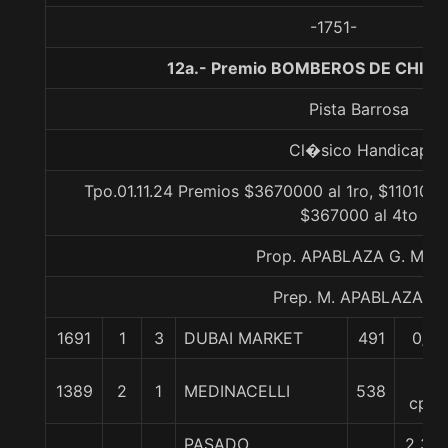
-1751-
12a.- Premio BOMBEROS DE CHILE,
Pista Barrosa
Cl�sico Handicap
Tpo.01.11.24 Premios $3670000 al 1ro, $1101000
$367000 al 4to
Prop. APABLAZA G. MAR
Prep. M. APABLAZA G.
1691
1
3
DUBAI MARKET
491
0/0
1
1389
2
1
MEDINACELLI
538
cpo.
PASADO
2 3/4