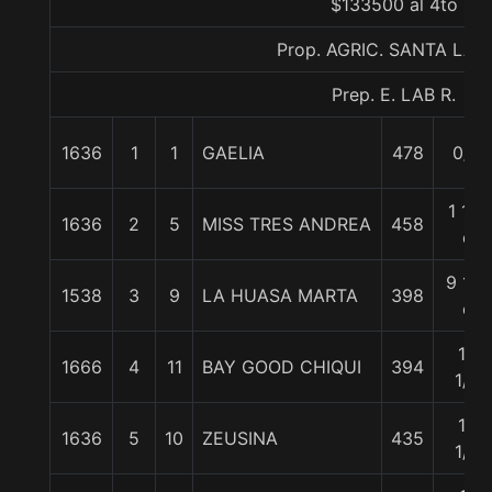
$133500 al 4to
Prop. AGRIC. SANTA LAU
Prep. E. LAB R.
1636
1
1
GAELIA
478
0/0
1 1/4
1636
2
5
MISS TRES ANDREA
458
c
9 1/4
1538
3
9
LA HUASA MARTA
398
c
10
1666
4
11
BAY GOOD CHIQUI
394
1/2
10
1636
5
10
ZEUSINA
435
1/2