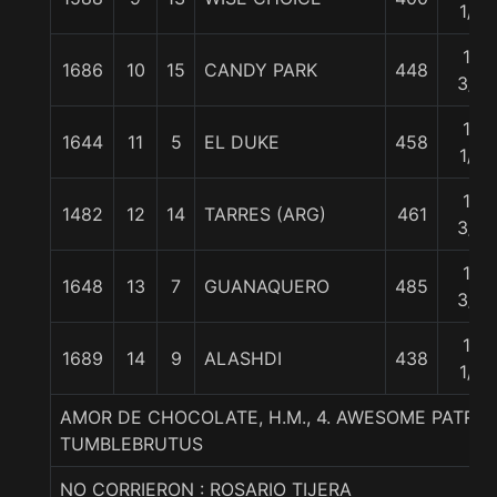
1/2
13
1686
10
15
CANDY PARK
448
3/4
16
1644
11
5
EL DUKE
458
1/2
16
1482
12
14
TARRES (ARG)
461
3/4
17
1648
13
7
GUANAQUERO
485
3/4
19
1689
14
9
ALASHDI
438
1/2
AMOR DE CHOCOLATE, H.M., 4. AWESOME PATRIO
TUMBLEBRUTUS
NO CORRIERON : ROSARIO TIJERA