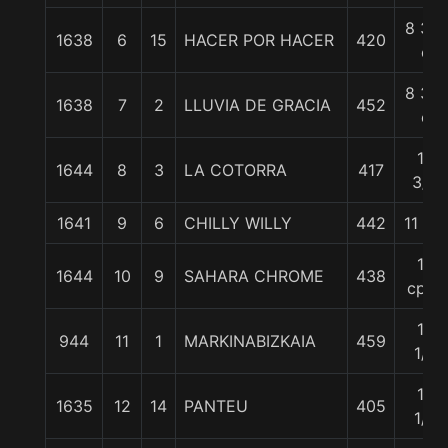
8 3/4
1638
6
15
HACER POR HACER
420
c
8 3/4
1638
7
2
LLUVIA DE GRACIA
452
c
10
1644
8
3
LA COTORRA
417
3/4
1641
9
6
CHILLY WILLY
442
11 1/2
12
1644
10
9
SAHARA CHROME
438
cpos
12
944
11
1
MARKINABIZKAIA
459
1/2
13
1635
12
14
PANTEU
405
1/2