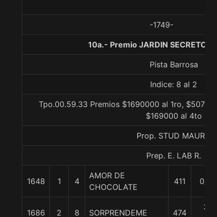
-1749-
10a.- Premio JARDIN SECRETO, 1
Pista Barrosa
Indice: 8 al 2
Tpo.00.59.33 Premios $1690000 al 1ro, $507000
$169000 al 4to
Prop. STUD MAURO
Prep. E. LAB R.
AMOR DE
1648
1
4
411
0/0
CHOCOLATE
3
1686
2
8
SORPRENDEME
474