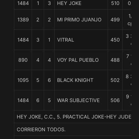
1484
1
3
HEY JOKE
510
0/0
1/2
1389
2
2
MI PRIMO JUANJO
499
cpo
3 3/4
1484
3
1
VITRAL
450
c
7 1/2
890
4
4
VOY PAL PUEBLO
488
c
8 3/4
1095
5
6
BLACK KNIGHT
502
c
9 1/2
1484
6
5
WAR SUBJECTIVE
506
c
HEY JOKE, C.C., 5. PRACTICAL JOKE-HEY JUDE-
CORRIERON TODOS.