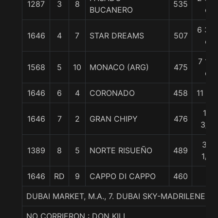
1287
3
8
535
BUCANERO
c
6 3/4
1646
4
7
STAR DREAMS
507
c
7 1/4
1568
5
10
MONACO (ARG)
475
c
1646
6
4
CORONADO
458
11 1/4
16
1646
7
2
GRAN CHIPY
476
3/4
38
1389
8
5
NORTE RISUEÑO
489
1/4
1646
RD
9
CAPPO DI CAPPO
460
DUBAI MARKET, M.A., 7. DUBAI SKY-MADRILENE (
NO CORRIERON : DON KILI