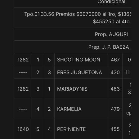
Condicional
Tpo.01.33.56 Premios $6070000 al 1ro, $1365750
$455250 al 4to
Prop. AUGURI
Prep. J. P. BAEZA J.
1282
1
5
SHOOTING MOON
467
0/0
----
2
3
ERES JUGUETONA
430
11 1/4
12
1282
3
1
MARIADYNIS
463
3/4
20
----
4
2
KARMELIA
479
cpos
23
1640
5
4
PER NIENTE
455
1/4