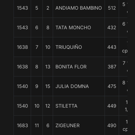
5 1/4
1543
5
2
ANDIAMO BAMBINO
512
c
6 1/4
1543
6
8
TATA MONCHO
432
c
7
1638
7
10
TRIUQUIÑO
443
cpos.
7 1/2
1638
8
13
BONITA FLOR
387
c
8 1/4
1540
9
15
JULIA DOMNA
475
c
12
1540
10
12
STILETTA
449
1/4
13
1683
11
6
ZIGEUNER
490
cpos