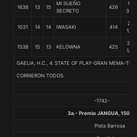
MI SUEÑO
18
1636
13
15
426
SECRETO
3/4
21
1031
14
14
IWASAKI
414
1/4
38
1538
15
13
KELOWNA
425
1/4
GAELIA, H.C., 4. STATE OF PLAY-GRAN MEMA-T
CORRIERON TODOS.
-1742-
3a.- Premio JANGUA, 1500 
Pista Barrosa