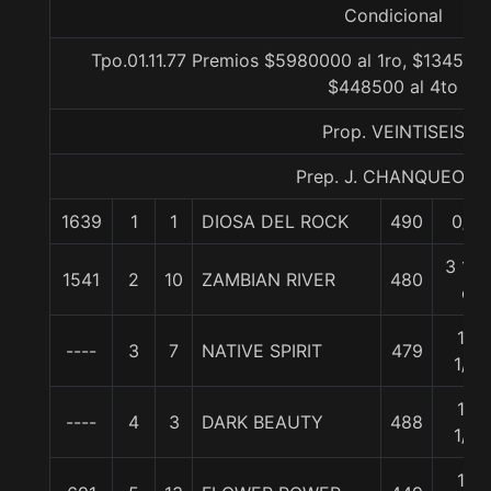
Condicional
Tpo.01.11.77 Premios $5980000 al 1ro, $1345500
$448500 al 4to
Prop. VEINTISEIS
Prep. J. CHANQUEO M.
1639
1
1
DIOSA DEL ROCK
490
0/0
3 1/2
1541
2
10
ZAMBIAN RIVER
480
c
12
----
3
7
NATIVE SPIRIT
479
1/2
13
----
4
3
DARK BEAUTY
488
1/4
14