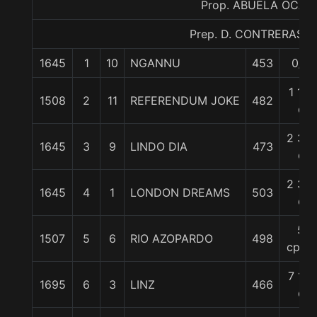
Prop. ABUELA OCA
Prep. D. CONTRERAS A
1645
1
10
NGANNU
453
0/0
1 1/4
1508
2
11
REFERENDUM JOKE
482
c
2 3/4
1645
3
9
LINDO DIA
473
c
2 3/4
1645
4
1
LONDON DREAMS
503
c
5
1507
5
6
RIO AZOPARDO
498
cpos.
7 1/2
1695
6
3
LINZ
466
c