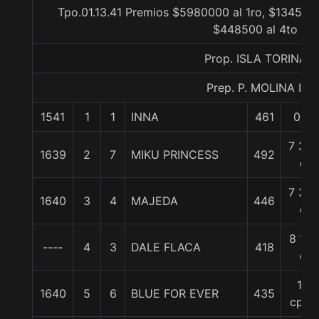
Tpo.01.13.41 Premios $5980000 al 1ro, $1345500
$448500 al 4to
Prop. ISLA TORINA
Prep. P. MOLINA I.
1541
1
1
INNA
461
0/0
7 3/4
1639
2
7
MIKU PRINCESS
492
c
7 3/4
1640
3
4
MAJEDA
446
c
8 1/2
----
4
3
DALE FLACA
418
c
10
1640
5
6
BLUE FOR EVER
435
cpos