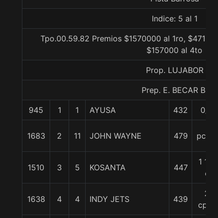
Indice: 5 al 1
Tpo.00.59.82 Premios $1570000 al 1ro, $471000
$157000 al 4to
Prop. LUJABOR
Prep. E. BECAR B.
945
1
1
AYUSA
432
0/0
1683
2
11
JOHN WAYNE
479
pczo.
1 1/2
1510
3
5
KOSANTA
447
c
2
1638
4
4
INDY JETS
439
cpos