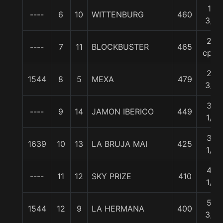
10
----
6
10
WITTENBURG
460
3/4
20
----
7
11
BLOCKBUSTER
465
cpos
25
1544
8
5
MEXA
479
3/4
30
----
9
14
JAMON IBERICO
449
1/2
32
1639
10
13
LA BRUJA MAI
425
1/2
42
----
11
12
SKY PRIZE
410
1/2
52
1544
12
9
LA HERMANA
400
3/4