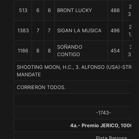
25
513
6
6
BRONT LUCKY
486
3/4
29
1383
7
7
SIGAN LA MUSICA
496
1/2
SOÑANDO
31
1186
8
8
454
CONTIGO
3/4
SHOOTING MOON, H.C., 3. ALFONSO (USA)-STRO
MANDATE
CORRIERON TODOS.
-1743-
4a.- Premio JERICO, 1000 
Pista Barrosa