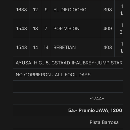
14
1638
12
9
EL DIECIOCHO
398
1/2
14
1543
13
7
POP VISION
409
3/4
19
1543
14
14
BEBETIAN
403
1/4
AYUSA, H.C., 5. GSTAAD II-AUBREY-JUMP START
NO CORRIERON : ALL FOOL DAYS
-1744-
5a.- Premio JAVA, 1200 me
Pista Barrosa