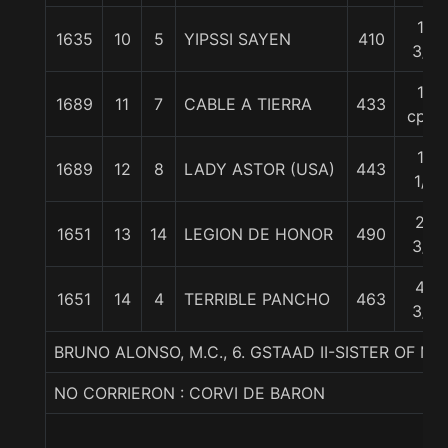
17
1635
10
5
YIPSSI SAYEN
410
3/4
18
1689
11
7
CABLE A TIERRA
433
cpos
19
1689
12
8
LADY ASTOR (USA)
443
1/2
26
1651
13
14
LEGION DE HONOR
490
3/4
44
1651
14
4
TERRIBLE PANCHO
463
3/4
BRUNO ALONSO, M.C., 6. GSTAAD II-SISTER OF ME
NO CORRIERON : CORVI DE BARON