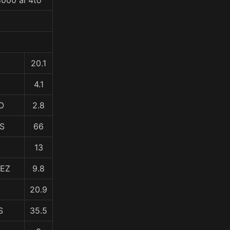
8000 al 4to
20.1
4.1
O
2.8
S
66
13
LEZ
9.8
20.9
S
35.5