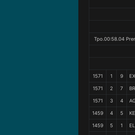
Tpo.00:58.04 Pre
1571
1
9
EX
1571
2
7
B
1571
3
4
A
1459
4
5
KE
1459
5
1
E