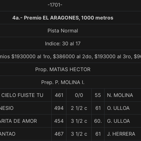
-1701-
4a.- Premio EL ARAGONES, 1000 metros
Pista Normal
Indice: 30 al 17
mios $1930000 al 1ro, $386000 al 2do, $193000 al 3ro, $9
Prop. MATIAS HECTOR
Prep. P. MOLINA I.
 CIELO FUISTE TU
461
0/0
55
N. MOLINA
NESIO
494
2 1/2 c
61
O. ULLOA
ARITA DE AMOR
454
3 1/2 c
60.
G. ULLOA
IANTAO
467
3 1/2 c
61
J. HERRERA