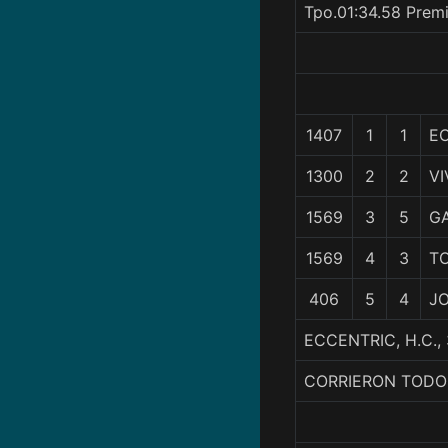
Tpo.01:34.58 Prem
1407
1
1
E
1300
2
2
VI
1569
3
5
G
1569
4
3
T
406
5
4
J
ECCENTRIC, H.C.,
CORRIERON TODO