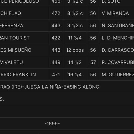
UCE PERICOLOSO
456
8 1/2 c
56
B. SOTO
ECHIFLAO
472
8 1/2 c
56
V. MIRANDA
IFFERENZA
443
9 1/2 c
56
N. SANTIBAÑ
RAN TOURIST
422
11 3/4
56
L. D. MENGHI
RES MI SUEÑO
443
12 cpos
56
D. CARRASCO
AVIVALETU
449
14 1/2
57
R. COVARRUB
RRIO FRANKLIN
471
16 1/4
56
M. GUTIERRE
AWRAQ (IRE)-JUEGA LA NIÑA-EASING ALONG
S.
-1699-