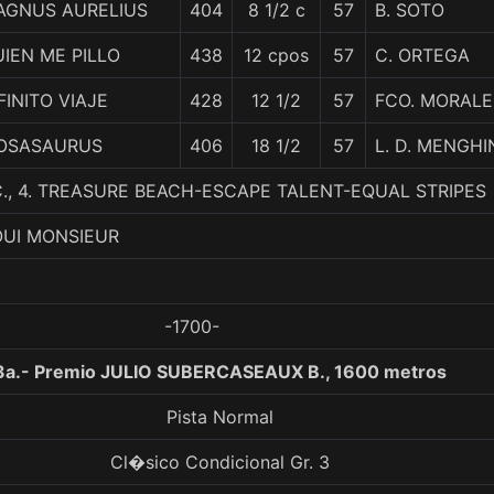
AGNUS AURELIUS
404
8 1/2 c
57
B. SOTO
IEN ME PILLO
438
12 cpos
57
C. ORTEGA
FINITO VIAJE
428
12 1/2
57
FCO. MORALE
OSASAURUS
406
18 1/2
57
L. D. MENGHI
C., 4. TREASURE BEACH-ESCAPE TALENT-EQUAL STRIPES
OUI MONSIEUR
-1700-
3a.- Premio JULIO SUBERCASEAUX B., 1600 metros
Pista Normal
Cl�sico Condicional Gr. 3