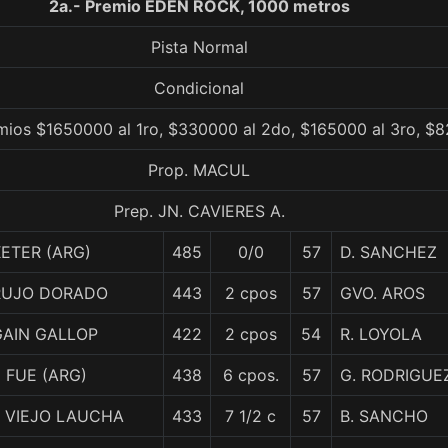
2a.- Premio EDEN ROCK, 1000 metros
Pista Normal
Condicional
mios $1650000 al 1ro, $330000 al 2do, $165000 al 3ro, $8
Prop. MACUL
Prep. JN. CAVIERES A.
ETER (ARG)
485
0/0
57
D. SANCHEZ
RUJO DORADO
443
2 cpos
57
GVO. AROS
GAIN GALLOP
422
2 cpos
54
R. LOYOLA
 FUE (ARG)
438
6 cpos.
57
G. RODRIGUE
L VIEJO LAUCHA
433
7 1/2 c
57
B. SANCHO