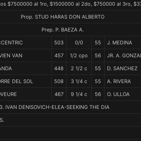
ios $7500000 al 1ro, $1500000 al 2do, $750000 al 3ro, $3
Prop. STUD HARAS DON ALBERTO
Prep. P. BAEZA A.
CCENTRIC
503
0/0
55
J. MEDINA
VIEN VAN
457
1/2 cpo
56
JR. A. GONZA
ANDA
448
2 1/2 c
55
D. SANCHEZ
ORRE DEL SOL
508
3 1/4 c
55
A. RIVERA
OVEURE
467
9 1/4 c
56
O. ULLOA
 3. IVAN DENISOVICH-ELEA-SEEKING THE DIA
S.