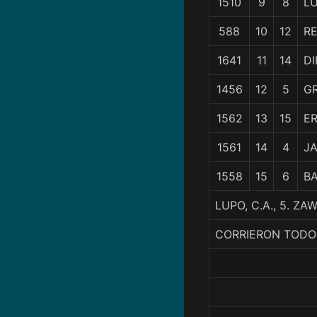
1510
9
8
L
588
10
12
R
1641
11
14
D
1456
12
5
G
1562
13
15
E
1561
14
4
J
1558
15
6
BA
LUPO, C.A., 5. Z
CORRIERON TODO