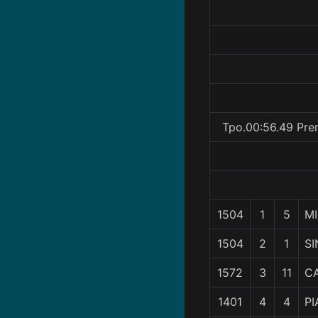
Tpo.00:56.49 Pre
1504
1
5
MI
1504
2
1
SI
1572
3
11
C
1401
4
4
P