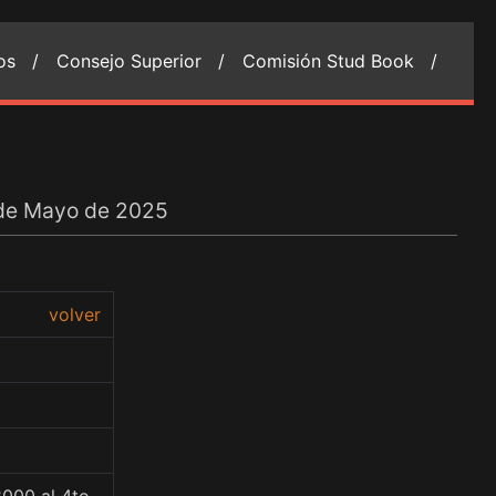
ios /
Consejo Superior /
Comisión Stud Book /
 de Mayo de 2025
volver