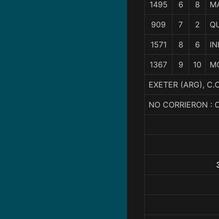
1495
6
8
M
909
7
2
QU
1571
8
6
IN
1367
9
10
M
EXETER (ARG), C.
NO CORRIERON : 