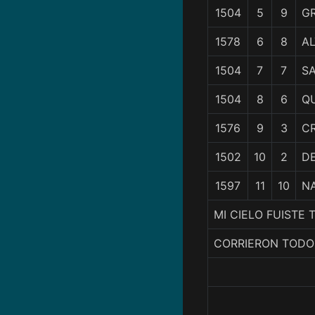
1504
5
9
G
1578
6
8
A
1504
7
7
S
1504
8
6
Q
1576
9
3
C
1502
10
2
D
1597
11
10
N
MI CIELO FUISTE
CORRIERON TODO