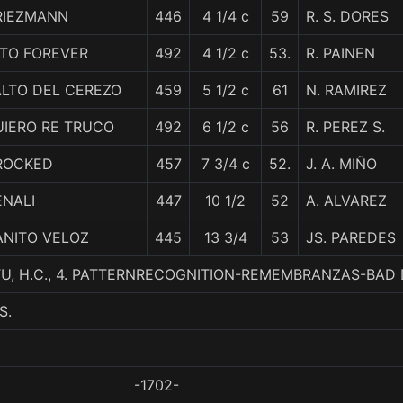
RIEZMANN
446
4 1/4 c
59
R. S. DORES
LTO FOREVER
492
4 1/2 c
53.
R. PAINEN
ALTO DEL CEREZO
459
5 1/2 c
61
N. RAMIREZ
UIERO RE TRUCO
492
6 1/2 c
56
R. PEREZ S.
ROCKED
457
7 3/4 c
52.
J. A. MIÑO
ENALI
447
10 1/2
52
A. ALVAREZ
ANITO VELOZ
445
13 3/4
53
JS. PAREDES
 TU, H.C., 4. PATTERNRECOGNITION-REMEMBRANZAS-BAD
S.
-1702-