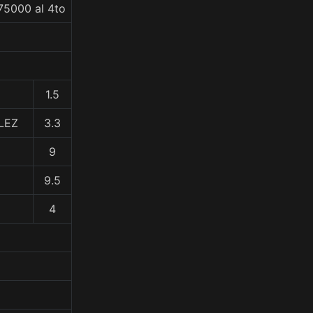
75000 al 4to
1.5
LEZ
3.3
9
9.5
4