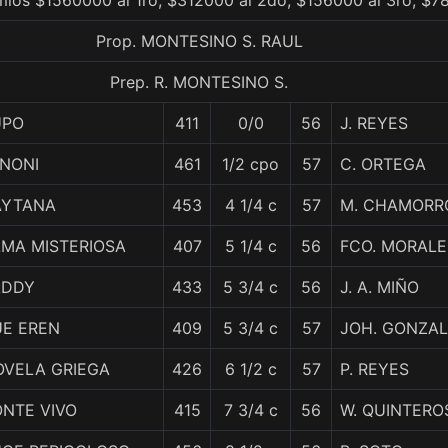
mios $1560000 al 1ro, $312000 al 2do, $156000 al 3ro, $7
Prop. MONTESINO S. RAUL
Prep. R. MONTESINO S.
UPO
411
0/0
56
J. REYES
INONI
461
1/2 cpo
57
C. ORTEGA
AYTANA
453
4 1/4 c
57
M. CHAMORR
LMA MISTERIOSA
407
5 1/4 c
56
FCO. MORALE
ADDY
433
5 3/4 c
56
J. A. MIÑO
UE EREN
409
5 3/4 c
57
JOH. GONZA
OVELA GRIEGA
426
6 1/2 c
57
P. REYES
ONTE VIVO
415
7 3/4 c
56
W. QUINTERO