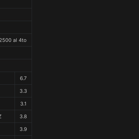
2500 al 4to
6.7
3.3
3.1
Z
3.8
3.9