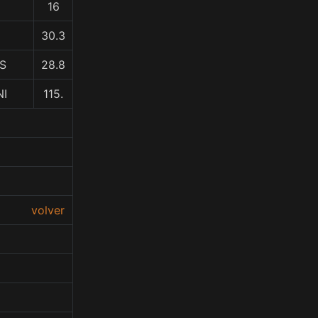
16
30.3
S
28.8
NI
115.
volver