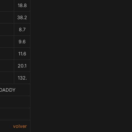
18.8
38.2
8.7
9.6
11.6
20.1
132.
 DADDY
volver