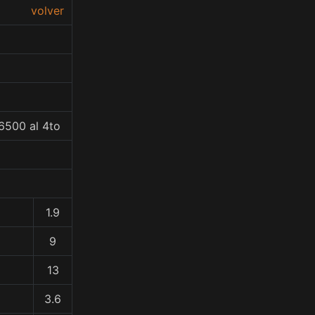
volver
6500 al 4to
1.9
9
13
3.6