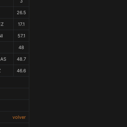
3
26.5
EZ
17.1
NI
57.1
48
IAS
48.7
Z
46.6
volver