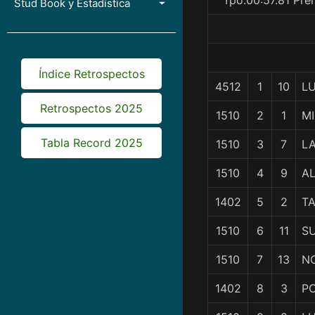
Tpo.00:57.81 Pre
Stud Book y Estadística
Índice Retrospectos
4512
1
10
L
Retrospectos 2025
1510
2
1
M
Tabla Record 2025
1510
3
7
L
1510
4
9
A
1402
5
2
T
1510
6
11
S
1510
7
13
N
1402
8
3
P