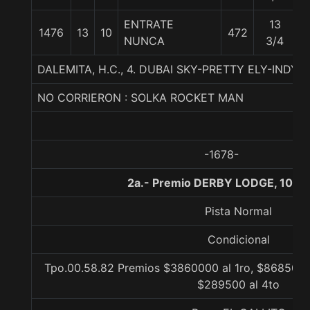
ENTRATE
13
1476
13
10
472
5
NUNCA
3/4
DALEMITA, H.C., 4. DUBAI SKY-PRETTY ELY-INDY 
NO CORRIERON : SOLKA ROCKET MAN
-1678-
2a.- Premio DERBY LODGE, 1000
Pista Normal
Condicional
Tpo.00.58.82 Premios $3860000 al 1ro, $868500 a
$289500 al 4to