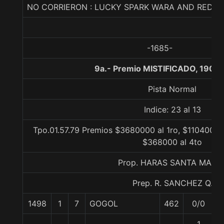
NO CORRIERON : LUCKY SPARK WARA AND RED
-1685-
9a.- Premio MISTIFICADO, 1900
Pista Normal
Indice: 23 al 13
Tpo.01.57.79 Premios $3680000 al 1ro, $1104000 a
$368000 al 4to
Prop. HARAS SANTA MART
Prep. R. SANCHEZ Q.
1498
1
7
GOGOL
462
0/0
5