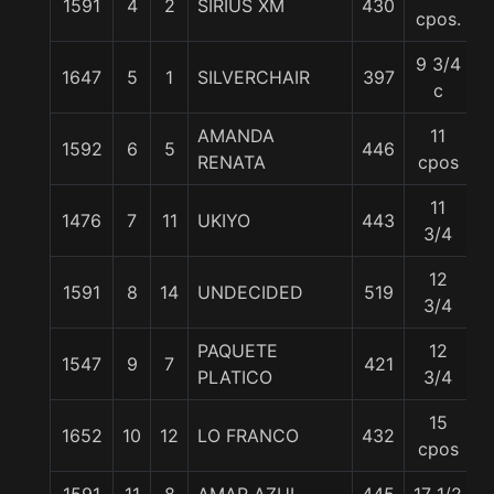
1591
4
2
SIRIUS XM
430
5
cpos.
9 3/4
1647
5
1
SILVERCHAIR
397
5
c
AMANDA
11
1592
6
5
446
5
RENATA
cpos
11
1476
7
11
UKIYO
443
5
3/4
12
1591
8
14
UNDECIDED
519
5
3/4
PAQUETE
12
1547
9
7
421
5
PLATICO
3/4
15
1652
10
12
LO FRANCO
432
5
cpos