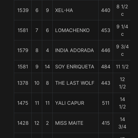
8 1/2
1539
6
9
XEL-HA
440
5
c
9 1/4
1581
7
6
LOMACHENKO
453
5
c
9 3/4
1579
8
4
INDIA ADORADA
446
5
c
1581
9
14
SOY ENRIQUETA
484
11 1/2
5
12
1378
10
8
THE LAST WOLF
443
5
1/2
14
1475
11
11
YALI CAPUR
511
5
1/2
14
1428
12
2
MISS MAITE
415
5
3/4