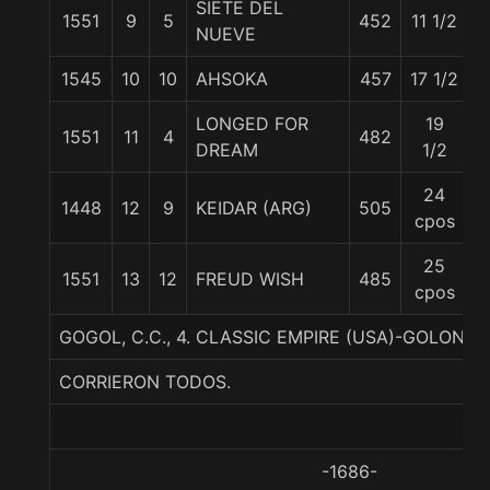
SIETE DEL
1551
9
5
452
11 1/2
5
NUEVE
1545
10
10
AHSOKA
457
17 1/2
5
LONGED FOR
19
1551
11
4
482
5
DREAM
1/2
24
1448
12
9
KEIDAR (ARG)
505
5
cpos
25
1551
13
12
FREUD WISH
485
5
cpos
GOGOL, C.C., 4. CLASSIC EMPIRE (USA)-GOLON
CORRIERON TODOS.
-1686-