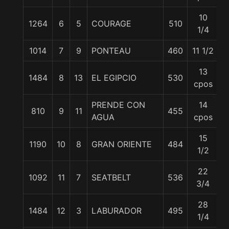
10
1264
6
5
COURAGE
510
5
1/4
1014
7
9
PONTEAU
460
11 1/2
5
13
1484
8
13
EL EGIPCIO
530
6
cpos
PRENDE CON
14
810
9
11
455
5
AGUA
cpos
15
1190
10
8
GRAN ORIENTE
484
5
1/2
22
1092
11
7
SEATBELT
536
6
3/4
28
1484
12
3
LABURADOR
495
6
1/4