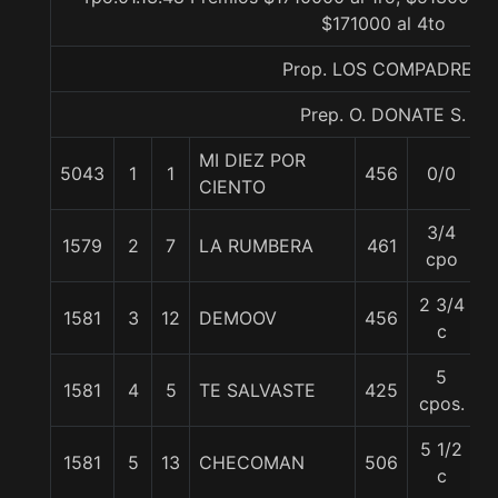
$171000 al 4to
Prop. LOS COMPADRES
Prep. O. DONATE S.
MI DIEZ POR
5043
1
1
456
0/0
5
CIENTO
3/4
1579
2
7
LA RUMBERA
461
5
cpo
2 3/4
1581
3
12
DEMOOV
456
5
c
5
1581
4
5
TE SALVASTE
425
5
cpos.
5 1/2
1581
5
13
CHECOMAN
506
5
c