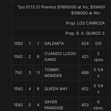
Tpo.01.13.21 Premios $1980000 al 1ro, $594000 a
$198000 al 4to
Prop. LOS CARROZA
Prep. R. A. QUIROZ S.
1582
1
1
DALEMITA
424
0/0
5
CUANDO LLEGO
2
1582
2
6
421
5
GANO
cpos
TOMMY
5 1/4
750
3
11
499
5
WONDER
c
5 1/4
1582
4
8
QUEEN ANY
452
5
c
SAYER
6
1582
5
4
453
5
PARADISE
cpos.