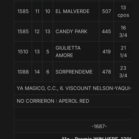
13
1585
11
10
EL MALVERDE
507
5
cpos
16
1585
12
13
CANDY PARK
445
5
3/4
GIULIETTA
21
1510
13
5
419
5
AMORE
1/4
23
1088
14
6
SORPRENDEME
478
5
3/4
YA MAGICO, C.C., 6. VISCOUNT NELSON-YAQUI-
NO CORRIERON : APEROL RED
-1687-