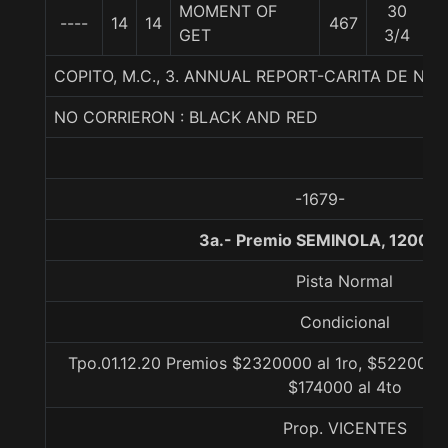
MOMENT OF
30
----
14
14
467
5
GET
3/4
COPITO, M.C., 3. ANNUAL REPORT-CARITA DE NI
NO CORRIERON : BLACK AND RED
-1679-
3a.- Premio SEMINOLA, 1200 m
Pista Normal
Condicional
Tpo.01.12.20 Premios $2320000 al 1ro, $522000 a
$174000 al 4to
Prop. VICENTES