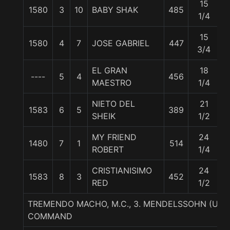
15
1580
3
10
BABY SHAK
485
5
1/4
15
1580
4
7
JOSE GABRIEL
447
5
3/4
EL GRAN
18
----
5
4
456
5
MAESTRO
1/4
NIETO DEL
21
1583
6
5
389
5
SHEIK
1/2
MY FRIEND
24
1480
7
1
514
5
ROBERT
1/4
CRISTIANISIMO
24
1583
8
3
452
5
RED
1/2
TREMENDO MACHO, M.C., 3. MENDELSSOHN (US
COMMAND