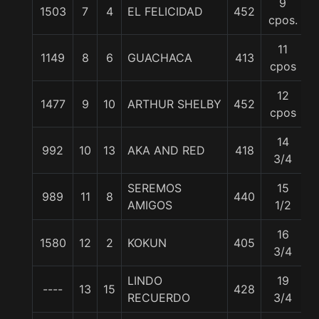
9
1503
7
4
EL FELICIDAD
452
5
cpos.
11
1149
8
6
GUACHACA
413
5
cpos
12
1477
9
10
ARTHUR SHELBY
452
5
cpos
14
992
10
13
AKA AND RED
418
5
3/4
SEREMOS
15
989
11
8
440
5
AMIGOS
1/2
16
1580
12
2
KOKUN
405
5
3/4
LINDO
19
----
13
15
428
5
RECUERDO
3/4