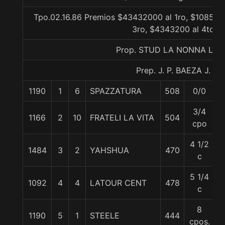
Tpo.02.16.86 Premios $43432000 al 1ro, $108580
3ro, $4343200 al 4to
Prop. STUD LA NONNA LTD
Prep. J. P. BAEZA J.
1190
1
6
SPAZZATURA
508
0/0
6
3/4
1166
2
10
FRATELI LA VITA
504
6
cpo
4 1/2
1484
3
2
YAHSHUA
470
6
c
5 1/4
1092
4
4
LATOUR CENT
478
6
c
8
1190
5
1
STEELE
444
6
cpos.