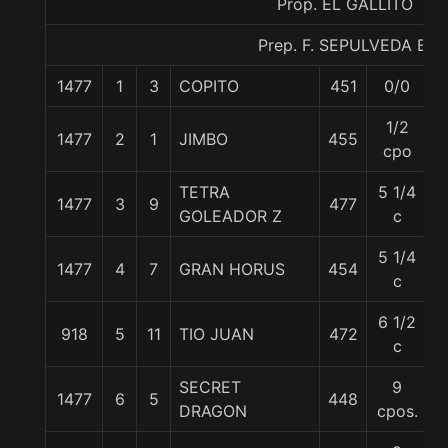
Prop. EL GALLITO
Prep. F. SEPULVEDA E.
1477
1
3
COPITO
451
0/0
5
1/2
1477
2
1
JIMBO
455
5
cpo
TETRA
5 1/4
1477
3
9
477
5
GOLEADOR Z
c
5 1/4
1477
4
7
GRAN HORUS
454
5
c
6 1/2
918
5
11
TIO JUAN
472
5
c
SECRET
9
1477
6
5
448
5
DRAGON
cpos.