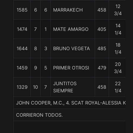
12
1585
6
6
MARRAKECH
458
5
3/4
14
1474
7
1
MATE AMARGO
405
5
1/4
18
1644
8
3
BRUNO VEGETA
485
5
1/4
20
1459
9
5
PRIMER OTROSI
479
5
3/4
JUNTITOS
22
1329
10
7
458
5
SIEMPRE
1/4
JOHN COOPER, M.C., 4. SCAT ROYAL-ALESSIA KA
CORRIERON TODOS.