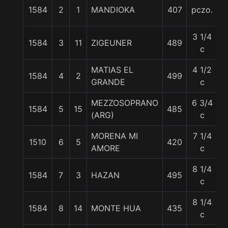
1584
2
1
MANDIOKA
407
pczo.
5
3 1/4
1584
3
11
ZIGEUNER
489
5
c
MATIAS EL
4 1/2
1584
4
2
499
5
GRANDE
c
MEZZOSOPRANO
6 3/4
1584
5
15
485
5
(ARG)
c
MORENA MI
7 1/4
1510
6
5
420
5
AMORE
c
8 1/4
1584
7
3
HAZAN
495
5
c
8 1/4
1584
8
14
MONTE HUA
435
5
c