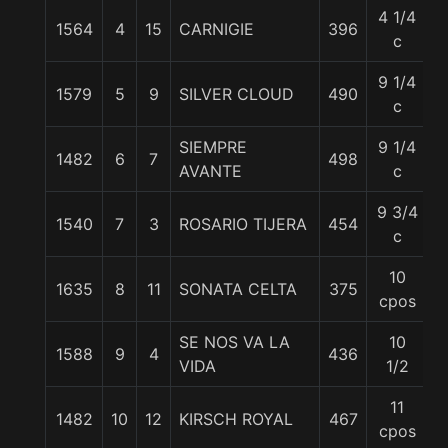
4 1/4
1564
4
15
CARNIGIE
396
5
c
9 1/4
1579
5
9
SILVER CLOUD
490
5
c
SIEMPRE
9 1/4
1482
6
7
498
5
AVANTE
c
9 3/4
1540
7
3
ROSARIO TIJERA
454
5
c
10
1635
8
11
SONATA CELTA
375
5
cpos
SE NOS VA LA
10
1588
9
4
436
5
VIDA
1/2
11
1482
10
12
KIRSCH ROYAL
467
5
cpos