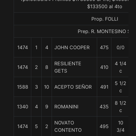
$133500 al 4to
Prop. FOLLI
Prep. R. MONTESINO S.
1474
1
4
JOHN COOPER
475
0/0
5
RESILIENTE
4 1/4
1474
2
8
410
5
GETS
c
5 1/2
1588
3
10
ACEPTO SEÑOR
491
5
c
8 1/2
1340
4
9
ROMANINI
435
5
c
NOVATO
10
1474
5
2
495
5
CONTENTO
3/4