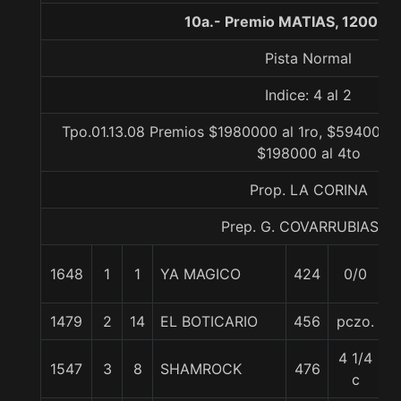
10a.- Premio MATIAS, 1200 m
Pista Normal
Indice: 4 al 2
Tpo.01.13.08 Premios $1980000 al 1ro, $594000 a
$198000 al 4to
Prop. LA CORINA
Prep. G. COVARRUBIAS E.
1648
1
1
YA MAGICO
424
0/0
5
1479
2
14
EL BOTICARIO
456
pczo.
5
4 1/4
1547
3
8
SHAMROCK
476
5
c