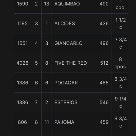
1
1590
2
13
AQUIMBAO
490
5
cpo.
1 1/2
1195
3
1
ALCIDES
436
5
c
3 3/4
1551
4
3
GIANCARLO
496
5
c
8
4028
5
8
FIVE THE RED
512
5
cpos.
8 3/4
1386
6
6
POGACAR
485
5
c
9 1/4
1386
7
2
ESTERIOS
546
5
c
9 3/4
806
8
11
PAJOMA
459
5
c