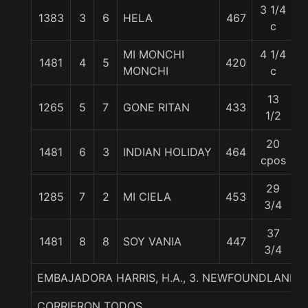
3 1/4
1383
3
6
HELA
467
5
c
MI MONCHI
4 1/4
1481
4
5
420
5
MONCHI
c
13
1265
5
7
GONE RITAN
433
5
1/2
20
1481
6
3
INDIAN HOLIDAY
464
6
cpos
29
1285
7
2
MI CIELA
453
5
3/4
37
1481
8
8
SOY VANIA
447
5
3/4
EMBAJADORA HARRIS, H.A., 3. NEWFOUNDLAND-
CORRIERON TODOS.