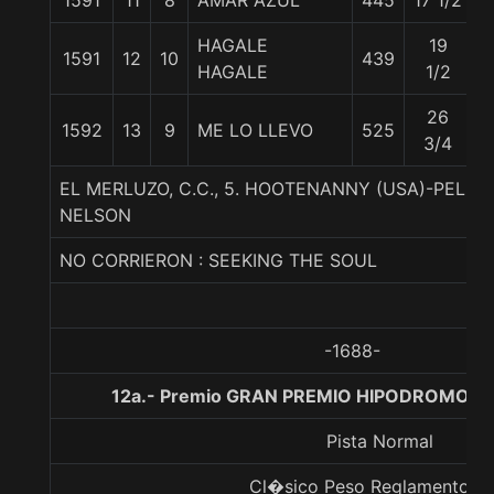
1591
11
8
AMAR AZUL
445
17 1/2
5
HAGALE
19
1591
12
10
439
5
HAGALE
1/2
26
1592
13
9
ME LO LLEVO
525
5
3/4
EL MERLUZO, C.C., 5. HOOTENANNY (USA)-PELS
NELSON
NO CORRIERON : SEEKING THE SOUL
-1688-
12a.- Premio GRAN PREMIO HIPODROMO CH
Pista Normal
Cl�sico Peso Reglamento Gr.