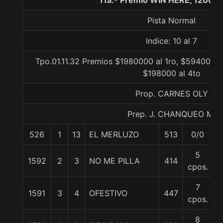
11a.- Premio WIN HERE, 1200 m
Pista Normal
Indice: 10 al 7
Tpo.01.11.32 Premios $1980000 al 1ro, $594000 a
$198000 al 4to
Prop. CARNES OLY
Prep. J. CHANQUEO M.
526
1
13
EL MERLUZO
513
0/0
5
5
1592
2
3
NO ME PILLA
414
5
cpos.
7
1591
3
4
OFESTIVO
447
5
cpos.
8