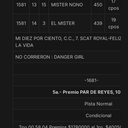
17
1581
13
15
MISTER NONO
450
5
cpos
19
1581
14
3
EL MISTER
439
5
cpos
MI DIEZ POR CIENTO, C.C., 7. SCAT ROYAL-FELIZ
LA VIDA
NO CORRIERON : DANGER GIRL
-1681-
5a.- Premio PAR DE REYES, 1000
Pista Normal
Condicional
Tpo.00.58.04 Premios $1780000 al 1ro, $400500 a