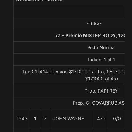
-1683-
7a.- Premio MISTER BODY, 1200
Pista Normal
Indice: 1 al 1
Tpo.01.14.14 Premios $1710000 al 1ro, $513000 a
$171000 al 4to
Prop. PAPI REY
Prep. G. COVARRUBIAS E.
1543
1
7
JOHN WAYNE
475
0/0
5