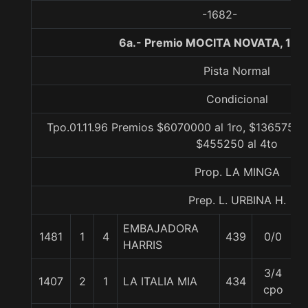
-1682-
6a.- Premio MOCITA NOVATA, 120
Pista Normal
Condicional
Tpo.01.11.96 Premios $6070000 al 1ro, $1365750 a
$455250 al 4to
Prop. LA MINGA
Prep. L. URBINA H.
EMBAJADORA
1481
1
4
439
0/0
5
HARRIS
3/4
1407
2
1
LA ITALIA MIA
434
5
cpo