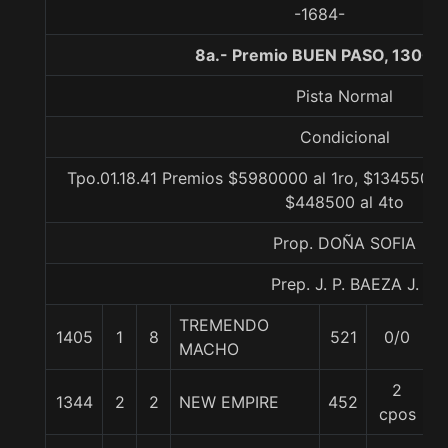
-1684-
8a.- Premio BUEN PASO, 1300 
Pista Normal
Condicional
Tpo.01.18.41 Premios $5980000 al 1ro, $1345500 a
$448500 al 4to
Prop. DOÑA SOFIA
Prep. J. P. BAEZA J.
TREMENDO
1405
1
8
521
0/0
5
MACHO
2
1344
2
2
NEW EMPIRE
452
5
cpos