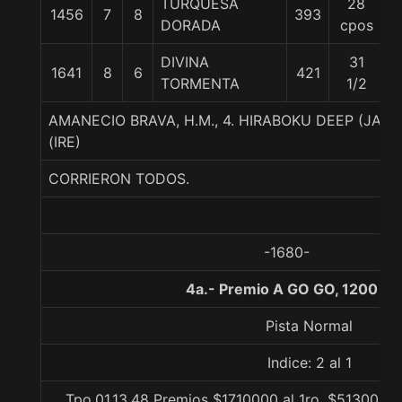
TURQUESA
28
1456
7
8
393
5
DORADA
cpos
DIVINA
31
1641
8
6
421
5
TORMENTA
1/2
AMANECIO BRAVA, H.M., 4. HIRABOKU DEEP (JAP)-
(IRE)
CORRIERON TODOS.
-1680-
4a.- Premio A GO GO, 1200 me
Pista Normal
Indice: 2 al 1
Tpo.01.13.48 Premios $1710000 al 1ro, $513000 a