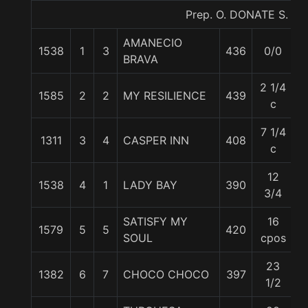
Prep. O. DONATE S.
AMANECIO
1538
1
3
436
0/0
5
BRAVA
2 1/4
1585
2
2
MY RESILIENCE
439
5
c
7 1/4
1311
3
4
CASPER INN
408
5
c
12
1538
4
1
LADY BAY
390
5
3/4
SATISFY MY
16
1579
5
5
420
5
SOUL
cpos
23
1382
6
7
CHOCO CHOCO
397
5
1/2