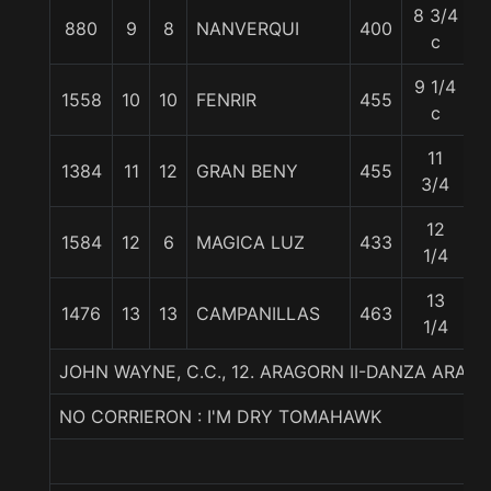
8 3/4
880
9
8
NANVERQUI
400
5
c
9 1/4
1558
10
10
FENRIR
455
5
c
11
1384
11
12
GRAN BENY
455
5
3/4
12
1584
12
6
MAGICA LUZ
433
5
1/4
13
1476
13
13
CAMPANILLAS
463
5
1/4
JOHN WAYNE, C.C., 12. ARAGORN II-DANZA AR
NO CORRIERON : I'M DRY TOMAHAWK