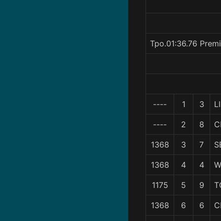
Tpo.01:36.76 Prem
----
1
3
L
----
2
8
C
1368
3
7
S
1368
4
4
W
1175
5
9
T
1368
6
6
C