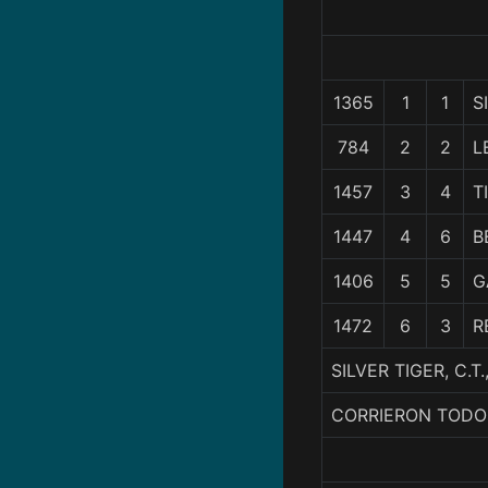
1365
1
1
S
784
2
2
L
1457
3
4
T
1447
4
6
B
1406
5
5
G
1472
6
3
R
SILVER TIGER, C.
CORRIERON TODO