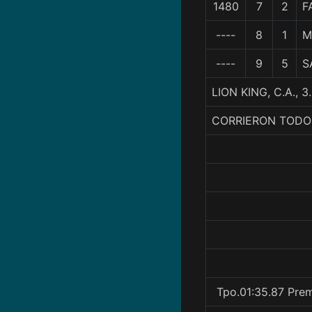
1480
7
2
F
----
8
1
M
----
9
5
S
LION KING, C.A.
CORRIERON TODO
Tpo.01:35.87 Prem