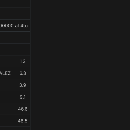
00000 al 4to
1.3
ZALEZ
6.3
3.9
9.1
46.6
48.5