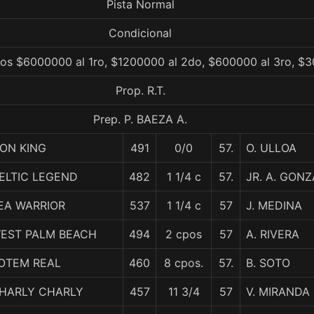
Pista Normal
Condicional
ios $6000000 al 1ro, $1200000 al 2do, $600000 al 3ro, $3
Prop. R.T.
Prep. P. BAEZA A.
ION KING
491
0/0
57.
O. ULLOA
ELTIC LEGEND
482
1 1/4 c
57.
JR. A. GON
EA WARRIOR
537
1 1/4 c
57
J. MEDINA
EST PALM BEACH
494
2 cpos
57
A. RIVERA
OTEM REAL
460
8 cpos.
57.
B. SOTO
HARLY CHARLY
457
11 3/4
57
V. MIRANDA