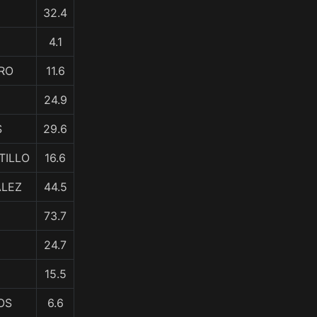
32.4
4.1
RO
11.6
24.9
S
29.6
TILLO
16.6
ALEZ
44.5
73.7
24.7
15.5
OS
6.6