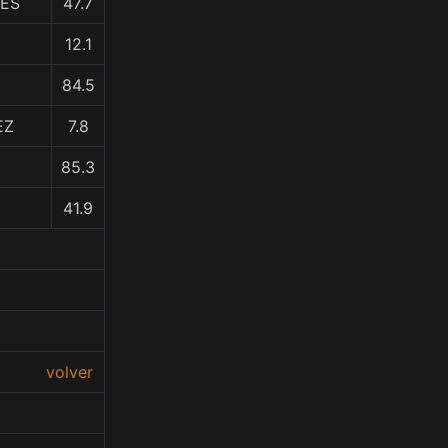
LES
47.7
12.1
84.5
EZ
7.8
85.3
41.9
volver