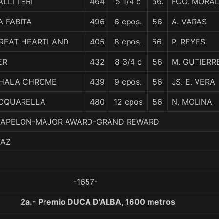
ALLTTERI
464
5 1/4 c
56.
FCO. MORA
A FABITA
496
6 cpos.
56
A. VARAS
REAT HEARTLAND
405
8 cpos.
56.
P. REYES
ER
432
8 3/4 c
56
M. GUTIERR
HALA CHROME
439
9 cpos.
56
JS. E. VERA
CQUARELLA
480
12 cpos
56
N. MOLINA
5. PAPELON-MAJOR AWARD-GRAND REWARD
VAZ
-1657-
2a.- Premio DUCA D'ALBA, 1600 metros