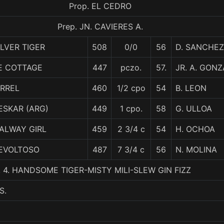
Prop. EL CEDRO
Prep. JN. CAVIERES A.
ILVER TIGER
508
0/0
56
D. SANCHEZ
E COTTAGE
447
pczo.
57.
JR. A. GON
IRREL
460
1/2 cpo
54
B. LEON
ESKAR (ARG)
449
1 cpo.
58
G. ULLOA
ALWAY GIRL
459
2 3/4 c
54
H. OCHOA
EVOLTOSO
487
7 3/4 c
56
N. MOLINA
T., 4. HANDSOME TIGER-MISTY MILI-SLEW GIN FIZZ
S.