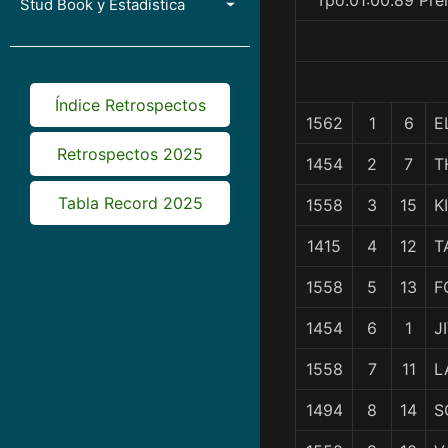
Tpo.01:00.89 Pre
Stud Book y Estadística
Índice Retrospectos
1562
1
6
E
Retrospectos 2025
1454
2
7
T
Tabla Record 2025
1558
3
15
K
1415
4
12
T
1558
5
13
F
1454
6
1
J
1558
7
11
L
1494
8
14
S