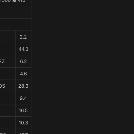
4500 al 4to
2.2
S
44.3
EZ
6.2
4.6
OS
28.3
9.4
16.5
10.3