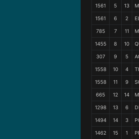
1561
5
13
M
1561
6
2
E
785
7
11
M
1455
8
10
Q
307
9
5
A
1558
10
4
T
1558
11
9
S
665
12
14
M
1298
13
6
D
1494
14
3
P
1462
15
1
P