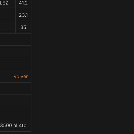
LEZ
41.2
23.1
35
volver
53500 al 4to