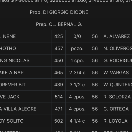
mios $1490000 al 1ro, $298000 al 2do, $149000 al 3ro, $7
Prop. DI GIORGIO DICONE
Prep. CL. BERNAL G.
L NENE
425
0/0
56
A. ALVAREZ
HOTHO
457
pczo.
56
N. OLIVERO
ING NICOLAS
450
1 cpo.
56
G. RODRIGU
AKE A NAP
465
2 3/4 c
56
W. VARGAS
OREVER BIT
439
3 1/2 c
56
W. QUINTER
IVE JACK
514
4 cpos.
56
R. SOLORZA
A VILLA ALEGRE
471
4 cpos.
56
C. ORTEGA
OY SOLITO
502
4 1/4 c
56
R. LOYOLA