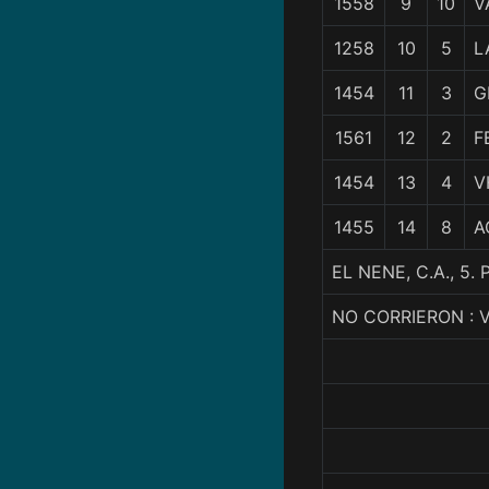
1558
9
10
V
1258
10
5
L
1454
11
3
G
1561
12
2
F
1454
13
4
V
1455
14
8
A
EL NENE, C.A., 
NO CORRIERON : 