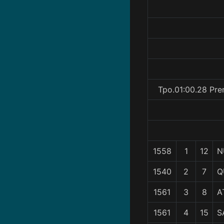
Tpo.01:00.28 Pre
1558
1
12
N
1540
2
7
Q
1561
3
8
A
1561
4
15
S