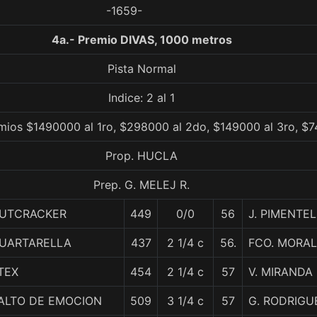
-1659-
4a.- Premio DIVAS, 1000 metros
Pista Normal
Indice: 2 al 1
mios $1490000 al 1ro, $298000 al 2do, $149000 al 3ro, $7
Prop. HUCLA
Prep. G. MELEJ R.
UTCRACKER
449
0/0
56
J. PIMENTEL
UARTARELLA
437
2 1/4 c
56.
FCO. MORA
TEX
454
2 1/4 c
57
V. MIRANDA
ALTO DE EMOCION
509
3 1/4 c
57
G. RODRIGU