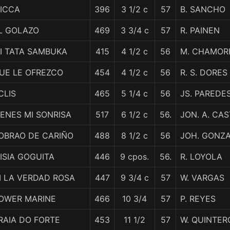
ICCA
396
3 1/2 c
57
B. SANCHO
L GOLAZO
469
3 3/4 c
57
R. PAINEN
I TATA SAMBUKA
415
4 1/2 c
56
M. CHAMOR
UE LE OFREZCO
454
4 1/2 c
56
R. S. DORES
CLIS
465
5 1/4 c
56
JS. PAREDE
IENES MI SONRISA
517
6 1/2 c
56.
JON. A. CAS
OBRAO DE CARIÑO
488
8 1/2 c
56
JOH. GONZ
ISIA GOGUITA
446
9 cpos.
56.
R. LOYOLA
I LA VERDAD ROSA
447
9 3/4 c
57
W. VARGAS
OWER MARINE
466
10 3/4
57
P. REYES
RAIA DO FORTE
453
11 1/2
57
W. QUINTER