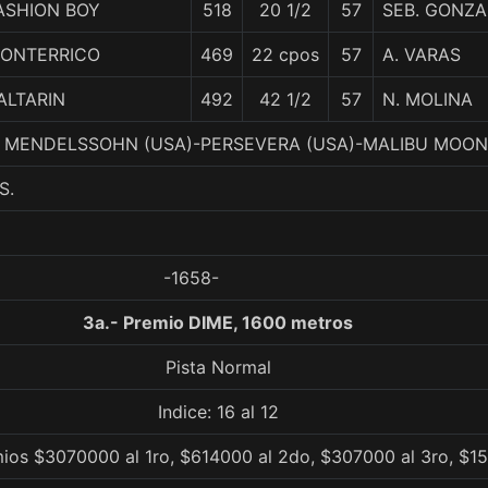
ASHION BOY
518
20 1/2
57
SEB. GONZA
ONTERRICO
469
22 cpos
57
A. VARAS
ALTARIN
492
42 1/2
57
N. MOLINA
, 3. MENDELSSOHN (USA)-PERSEVERA (USA)-MALIBU MOON
S.
-1658-
3a.- Premio DIME, 1600 metros
Pista Normal
Indice: 16 al 12
ios $3070000 al 1ro, $614000 al 2do, $307000 al 3ro, $1