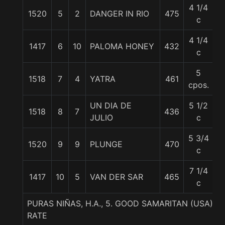
4 1/4
1520
5
2
DANGER IN RIO
475
5
c
4 1/4
1417
6
10
PALOMA HONEY
432
5
c
5
1518
7
4
YATRA
461
5
cpos.
UN DIA DE
5 1/2
1518
8
7
436
5
JULIO
c
5 3/4
1520
9
9
PLUNGE
470
5
c
7 1/4
1417
10
5
VAN DER SAR
465
5
c
PURAS NIÑAS, H.A., 5. GOOD SAMARITAN (USA)-
RATE