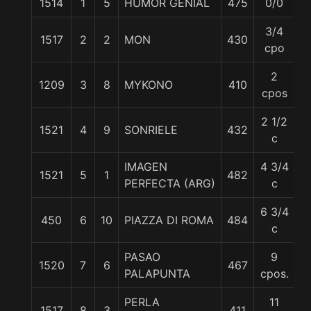
1514
1
5
HUMOR GENIAL
475
0/0
5
3/4
1517
2
2
MON
430
5
cpo
2
1209
3
8
MYKONO
410
5
cpos
2 1/2
1521
4
9
SONRIELE
432
5
c
IMAGEN
4 3/4
1521
5
1
482
5
PERFECTA (ARG)
c
6 3/4
450
6
10
PIAZZA DI ROMA
484
5
c
PASAO
9
1520
7
6
467
5
PALAPUNTA
cpos.
PERLA
11
1517
8
3
411
5