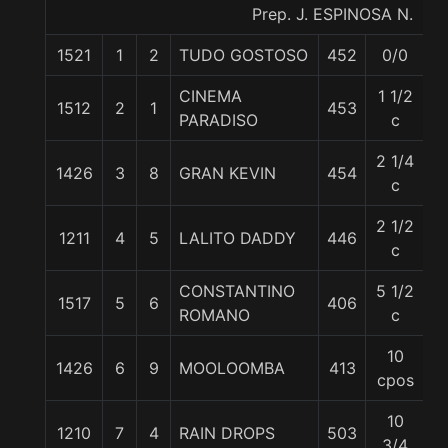
Prep. J. ESPINOSA N.
1521
1
2
TUDO GOSTOSO
452
0/0
5
CINEMA
1 1/2
1512
2
1
453
5
PARADISO
c
2 1/4
1426
3
8
GRAN KEVIN
454
5
c
2 1/2
1211
4
5
LALITO DADDY
446
5
c
CONSTANTINO
5 1/2
1517
5
6
406
5
ROMANO
c
10
1426
6
9
MOOLOOMBA
413
5
cpos
10
1210
7
4
RAIN DROPS
503
5
3/4