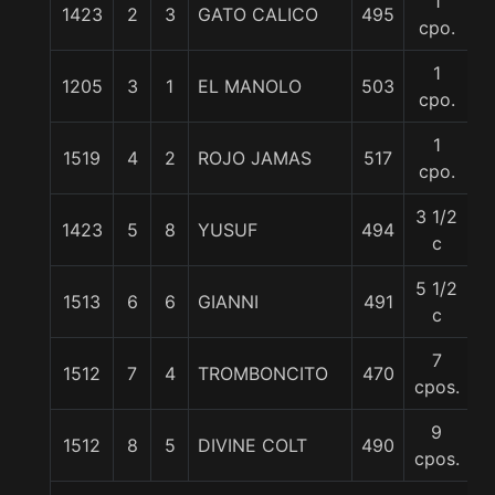
1
1423
2
3
GATO CALICO
495
5
cpo.
1
1205
3
1
EL MANOLO
503
6
cpo.
1
1519
4
2
ROJO JAMAS
517
6
cpo.
3 1/2
1423
5
8
YUSUF
494
6
c
5 1/2
1513
6
6
GIANNI
491
5
c
7
1512
7
4
TROMBONCITO
470
5
cpos.
9
1512
8
5
DIVINE COLT
490
5
cpos.