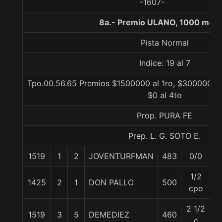
-1607-
8a.- Premio ULANO, 1000 metr
Pista Normal
Indice: 19 al 7
Tpo.00.56.65 Premios $1500000 al 1ro, $300000 al
$0 al 4to
Prop. PURA FE
Prep. L. G. SOTO E.
1519
1
2
JOVENTURFMAN
483
0/0
6
1/2
1425
2
1
DON PALLO
500
6
cpo
2 1/2
1519
3
5
DEMEDIEZ
460
5
c