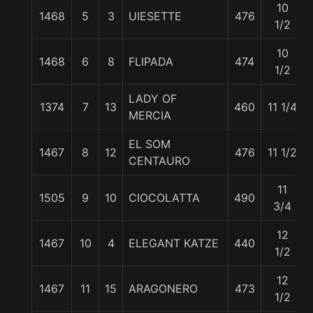
10
1468
5
3
UIESETTE
476
1/2
10
1468
6
8
FLIPADA
474
1/2
LADY OF
1374
7
13
460
11 1/4
MERCIA
EL SOM
1467
8
12
476
11 1/2
CENTAURO
11
1505
9
10
CIOCOLATTA
490
3/4
12
1467
10
4
ELEGANT KATZE
440
1/2
12
1467
11
15
ARAGONERO
473
1/2