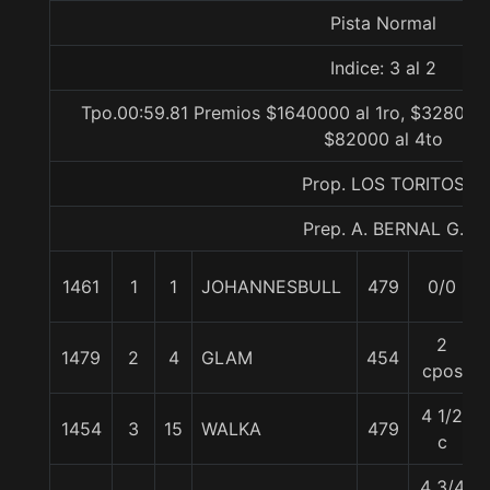
Pista Normal
Indice: 3 al 2
Tpo.00:59.81 Premios $1640000 al 1ro, $328000 
$82000 al 4to
Prop. LOS TORITOS
Prep. A. BERNAL G.
1461
1
1
JOHANNESBULL
479
0/0
2
1479
2
4
GLAM
454
cpos
4 1/2
1454
3
15
WALKA
479
c
4 3/4