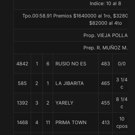
Indice: 10 al 8
Tpo.00:58.91 Premios $1640000 al 1ro, $328000 
$82000 al 4to
Prop. VIEJA POLLA
Prep. R. MUÑOZ M.
4842
1
6
RUSIO NO ES
483
0/0
3 1/4
585
2
1
LA JIBARITA
465
c
8 1/4
1392
3
2
YARELY
455
c
10
1468
4
11
PRIMA TOWN
413
cpos