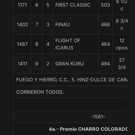
8 1/2
1171
6
5
FIRST CLASSIC
503
c
9 3/4
1402
7
3
FINAU
468
c
FLIGHT OF
12
1487
8
4
464
ICARUS
cpos
27
1411
9
2
GRAN KURU
494
3/4
FUEGO Y HIERRO, C.C., 5. HINZ-DULCE DE CARA
CORRIERON TODOS.
-1561-
4a.- Premio CHARRO COLORADO, 1