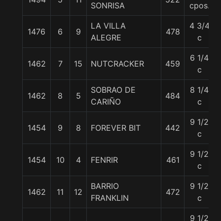
SONRISA
cpos.
LA VILLA
4 3/4
1476
6
9
478
ALEGRE
c
6 1/4
1462
7
15
NUTCRACKER
459
c
SOBRAO DE
8 1/4
1462
8
5
484
CARIÑO
c
9 1/2
1454
9
8
FOREVER BIT
442
c
9 1/2
1454
10
4
FENRIR
461
c
BARRIO
9 1/2
1462
11
12
472
FRANKLIN
c
9 1/2