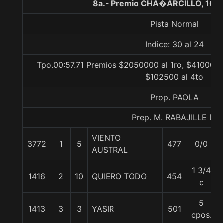
8a.- Premio CHA�ARCILLO, 100
Pista Normal
Indice: 30 al 24
Tpo.00:57.71 Premios $2050000 al 1ro, $410000 
$102500 al 4to
Prop. PAOLA
Prep. M. RABAJILLE D.
VIENTO
3772
1
5
477
0/0
AUSTRAL
1 3/4
1416
2
10
QUIERO TODO
454
c
5
1413
3
3
YASIR
501
cpos.