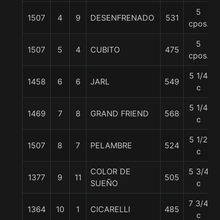
5
1507
4
9
DESENFRENADO
531
cpos.
5
1507
5
4
CUBITO
475
cpos.
5 1/4
1458
6
6
JARL
549
c
5 1/4
1469
7
8
GRAND FRIEND
568
c
5 1/2
1507
8
7
PELAMBRE
524
c
COLOR DE
5 3/4
1377
9
11
505
SUEÑO
c
7 3/4
1364
10
1
CICARELLI
485
c