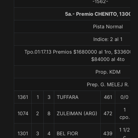
-1562-
5a.- Premio CHENITO, 1300 m
Pista Normal
Indice: 2 al 1
Tpo.01:17.13 Premios $1680000 al 1ro, $336000 
$84000 al 4to
Prop. KDM
Prep. G. MELEJ R.
1361
1
3
TUFFARA
461
0/0
1
1074
2
8
ZULEIMAN (ARG)
472
cpo.
1 1/2
1301
3
4
BEL FIOR
439
c