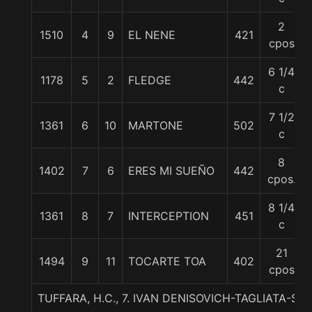
2
1510
4
9
EL NENE
421
cpos
6 1/4
1178
5
2
FLEDGE
442
c
7 1/2
1361
6
10
MARTONE
502
c
8
1402
7
6
ERES MI SUEÑO
442
cpos.
8 1/4
1361
8
7
INTERCEPTION
451
c
21
1494
9
11
TOCARTE TOA
402
cpos
TUFFARA, H.C., 7. IVAN DENISOVICH-TAGLIATA-SP