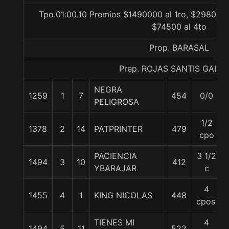
Tpo.01:00.10 Premios $1490000 al 1ro, $298000 
$74500 al 4to
Prop. BARASAL
Prep. ROJAS SANTIS GALI
NEGRA
1259
1
7
454
0/0
PELIGROSA
1/2
1378
2
14
PATPRINTER
479
cpo
PACIENCIA
3 1/2
1494
3
10
412
YBARAJAR
c
4
1455
4
1
KING NICOLAS
448
cpos.
TIENES MI
4
1494
5
11
522