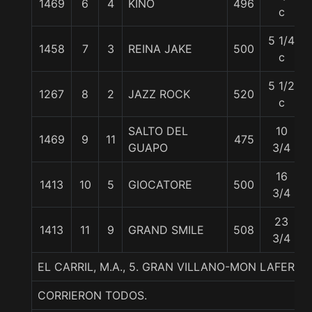
1469
6
4
KINO
496
c
5 1/4
1458
7
3
REINA JAKE
500
c
5 1/2
1267
8
2
JAZZ ROCK
520
c
SALTO DEL
10
1469
9
11
475
GUAPO
3/4
16
1413
10
5
GIOCATORE
500
3/4
23
1413
11
9
GRAND SMILE
508
3/4
EL CARRIL, M.A., 5. GRAN VILLANO-MON LAFER
CORRIERON TODOS.