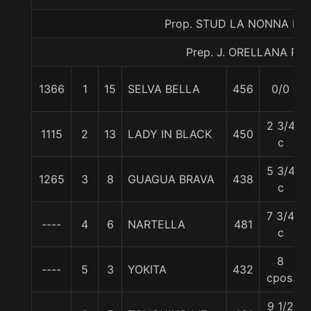
Prop. STUD LA NONNA LTD
Prep. J. ORELLANA R.
1366
1
15
SELVA BELLA
456
0/0
2 3/4
1115
2
13
LADY IN BLACK
450
c
5 3/4
1265
3
8
GUAGUA BRAVA
438
c
7 3/4
----
4
6
NARTELLA
481
c
8
----
5
3
YOKITA
432
cpos.
9 1/2