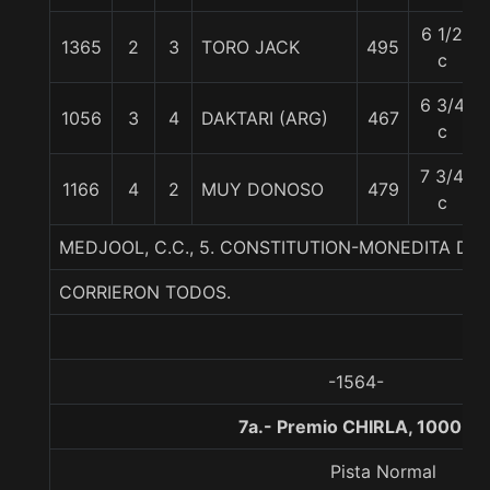
6 1/2
1365
2
3
TORO JACK
495
c
6 3/4
1056
3
4
DAKTARI (ARG)
467
c
7 3/4
1166
4
2
MUY DONOSO
479
c
MEDJOOL, C.C., 5. CONSTITUTION-MONEDITA DE
CORRIERON TODOS.
-1564-
7a.- Premio CHIRLA, 1000 m
Pista Normal