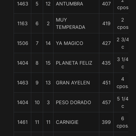
2
1463
5
12
ANTUMBRA
407
cpos
MUY
2
1163
6
2
419
TEMPERADA
cpos
2 3/4
1506
7
14
YA MAGICO
427
c
3 1/4
1404
8
15
PLANETA FELIZ
435
c
4
1463
9
13
GRAN AYELEN
451
cpos.
5 1/4
1404
10
3
PESO DORADO
457
c
6
1461
11
11
CARNIGIE
399
cpos.