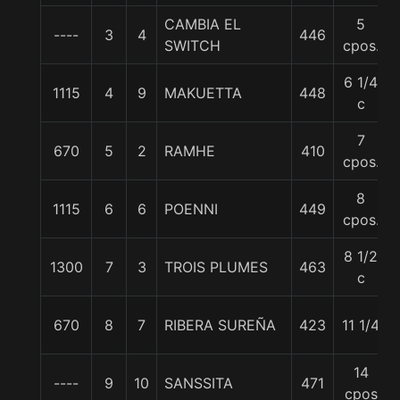
CAMBIA EL
5
----
3
4
446
SWITCH
cpos.
6 1/4
1115
4
9
MAKUETTA
448
c
7
670
5
2
RAMHE
410
cpos.
8
1115
6
6
POENNI
449
cpos.
8 1/2
1300
7
3
TROIS PLUMES
463
c
670
8
7
RIBERA SUREÑA
423
11 1/4
14
----
9
10
SANSSITA
471
cpos