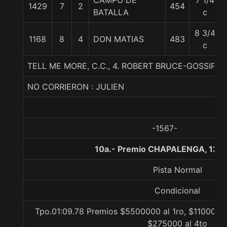
CAMPO DE
7 1/4
1429
7
2
454
BATALLA
c
8 3/4
1168
8
4
DON MATIAS
483
c
TELL ME MORE, C.C., 4. ROBERT BRUCE-GOSSIP 
NO CORRIERON : JULIEN
-1567-
10a.- Premio CHAPALENGA, 120
Pista Normal
Condicional
Tpo.01:09.78 Premios $5500000 al 1ro, $1100000 
$275000 al 4to