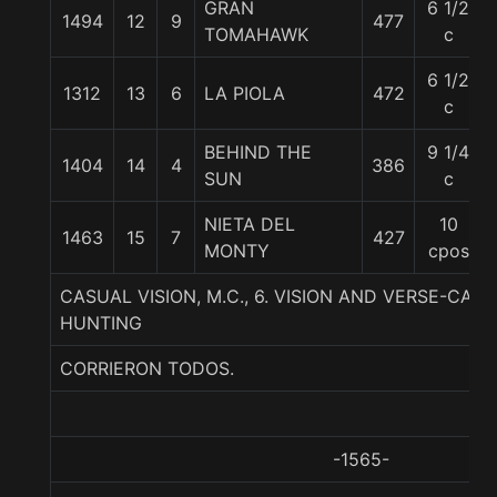
GRAN
6 1/2
1494
12
9
477
TOMAHAWK
c
6 1/2
1312
13
6
LA PIOLA
472
c
BEHIND THE
9 1/4
1404
14
4
386
SUN
c
NIETA DEL
10
1463
15
7
427
MONTY
cpos
CASUAL VISION, M.C., 6. VISION AND VERSE-CA
HUNTING
CORRIERON TODOS.
-1565-