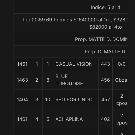
Indice: 5 al 4
Tpo.00:59.69 Premios $1640000 al 1ro, $328000 
$82000 al 4to
Prop. MATTE D. DOMING
Prep. D. MATTE D.
1461
1
1
CASUAL VISION
443
0/0
BLUE
1463
2
8
456
Cbza.
TURQUOISE
2
1404
3
10
REO POR LINDO
457
cpos
2
1461
4
5
ACHAPLINA
402
cpos