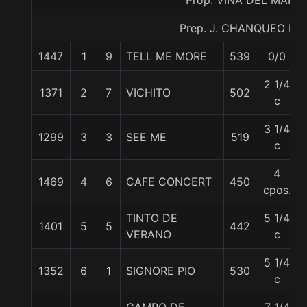
Prop. VIÑA DEL MAR
Prep. J. CHANQUEO M.
1447
1
9
TELL ME MORE
539
0/0
2 1/4
1371
2
7
VICHITO
502
c
3 1/4
1299
3
3
SEE ME
519
c
4
1469
4
6
CAFE CONCERT
450
cpos.
TINTO DE
5 1/4
1401
5
5
442
VERANO
c
5 1/4
1352
6
1
SIGNORE PIO
530
c