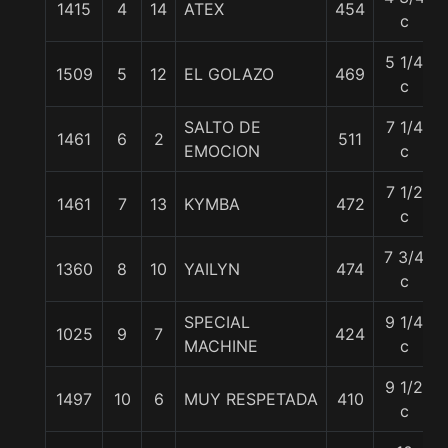
1415
4
14
ATEX
454
c
5 1/4
1509
5
12
EL GOLAZO
469
c
SALTO DE
7 1/4
1461
6
2
511
EMOCION
c
7 1/2
1461
7
13
KYMBA
472
c
7 3/4
1360
8
10
YAILYN
474
c
SPECIAL
9 1/4
1025
9
7
424
MACHINE
c
9 1/2
1497
10
6
MUY RESPETADA
410
c