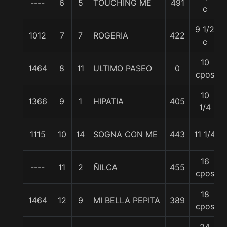
----
6
5
TOUCHING ME
491
c
9 1/2
1012
7
7
ROGERIA
422
c
10
1464
8
11
ULTIMO PASEO
0
cpos
10
1366
9
1
HIPATIA
405
1/4
1115
10
14
SOGNA CON ME
443
11 1/4
16
----
11
2
ÑILCA
455
cpos
18
1464
12
9
MI BELLA PEPITA
389
cpos