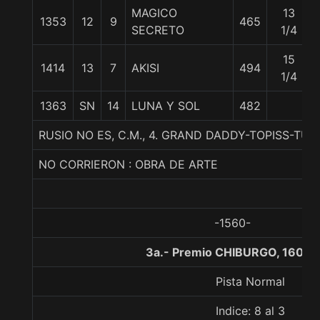
MAGICO
13
1353
12
9
465
SECRETO
1/4
15
1414
13
7
AKISI
494
1/4
1363
SN
14
LUNA Y SOL
482
RUSIO NO ES, C.M., 4. GRAND DADDY-TOPISS-T
NO CORRIERON : OBRA DE ARTE
-1560-
3a.- Premio CHIBURGO, 1600 
Pista Normal
Indice: 8 al 3