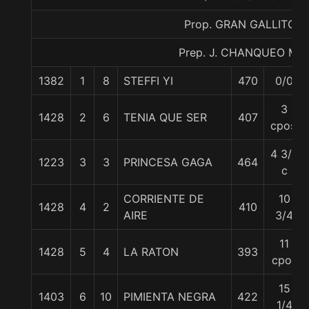
Prop. GRAN GALLITO
Prep. J. CHANQUEO M.
1382
1
8
STEFFI YI
470
0/0
3
1428
2
6
TENIA QUE SER
407
cpos.
4 3/4
1223
3
3
PRINCESA GAGA
464
c
CORRIENTE DE
10
1428
4
2
410
AIRE
3/4
11
1428
5
4
LA RATON
393
cpos
15
1403
6
10
PIMIENTA NEGRA
422
1/4