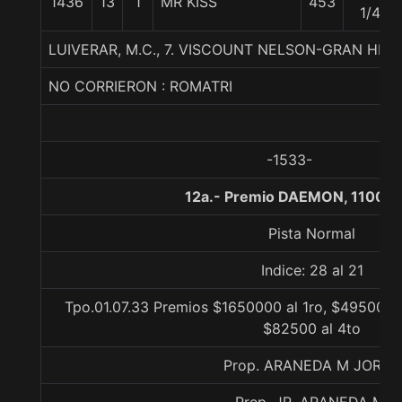
1436
13
1
MR KISS
453
1/4
LUIVERAR, M.C., 7. VISCOUNT NELSON-GRAN HIPI
NO CORRIERON : ROMATRI
-1533-
12a.- Premio DAEMON, 1100 m
Pista Normal
Indice: 28 al 21
Tpo.01.07.33 Premios $1650000 al 1ro, $495000 a
$82500 al 4to
Prop. ARANEDA M JORGE