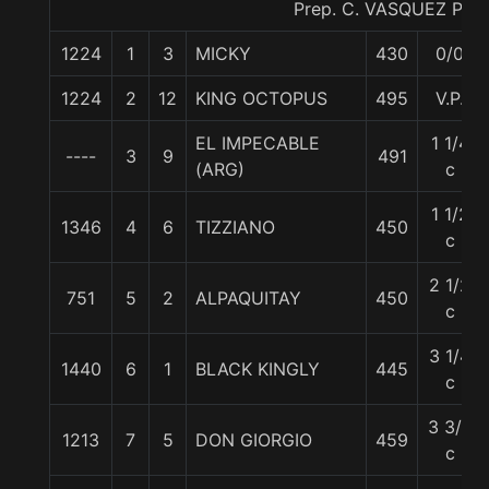
Prep. C. VASQUEZ P.
1224
1
3
MICKY
430
0/0
1224
2
12
KING OCTOPUS
495
V.P.
EL IMPECABLE
1 1/4
----
3
9
491
(ARG)
c
1 1/2
1346
4
6
TIZZIANO
450
c
2 1/2
751
5
2
ALPAQUITAY
450
c
3 1/4
1440
6
1
BLACK KINGLY
445
c
3 3/4
1213
7
5
DON GIORGIO
459
c