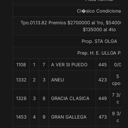
Cl�sico Condicional
Tpo.01.13.82 Premios $2700000 al 1ro, $540000 a
$135000 al 4to
Prop. STA OLGA
Prep. H. E. ULLOA P.
1108
1
7
A VER SI PUEDO
445
0/0
5
1332
2
3
ANEU
423
cpos.
7 3/4
1328
3
8
GRACIA CLASICA
449
c
9 3/4
1453
4
9
GRAN GALLEGA
473
c