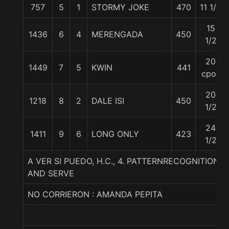
757
5
1
STORMY JOKE
470
11 1/2
15
1436
6
4
MERENGADA
450
1/2
20
1449
7
5
KWIN
441
cpos
20
1218
8
2
DALE ISI
450
1/2
24
1411
9
6
LONG ONLY
423
1/2
A VER SI PUEDO, H.C., 4. PATTERNRECOGNITION-
AND SERVE
NO CORRIERON : AMANDA PEPITA