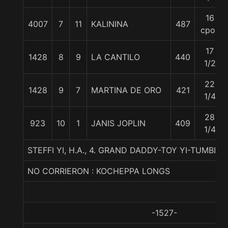
16
4007
7
11
KALININA
487
cpos
17
1428
8
9
LA CANTILO
440
1/2
22
1428
9
7
MARTINA DE ORO
421
1/4
28
923
10
1
JANIS JOPLIN
409
1/4
STEFFI YI, H.A., 4. GRAND DADDY-TOY YI-TUMBL
NO CORRIERON : KOCHEPPA LONGS
-1527-