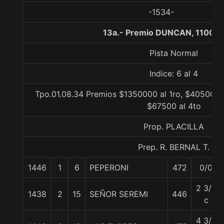
-1534-
13a.- Premio DUNCAN, 1100 m
Pista Normal
Indice: 6 al 4
Tpo.01.08.34 Premios $1350000 al 1ro, $405000 
$67500 al 4to
Prop. PLACILLA
Prep. R. BERNAL T.
1446
1
6
PEPERONI
472
0/0
2 3/4
1438
2
15
SEÑOR SEREMI
446
c
4 3/4