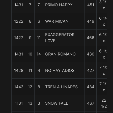
3 1/2
1431
7
7
PRIMO HAPPY
451
c
6 1/4
1222
8
6
WAR MICAN
449
c
EXAGGERATOR
6 1/2
1427
9
11
466
LOVE
c
6 1/2
1431
10
14
GRAN ROMANO
430
c
7 1/2
1428
11
4
NO HAY ADIOS
427
c
7 1/2
1443
12
8
TREN A LINARES
434
c
22
1131
13
3
SNOW FALL
467
1/2