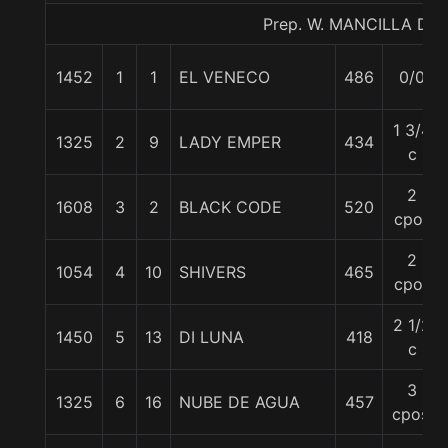
Prep. W. MANCILLA D.
1452
1
1
EL VENECO
486
0/0
1 3/4
1325
2
9
LADY EMPER
434
c
2
1608
3
2
BLACK CODE
520
cpos
2
1054
4
10
SHIVERS
465
cpos
2 1/2
1450
5
13
DI LUNA
418
c
3
1325
6
16
NUBE DE AGUA
457
cpos.