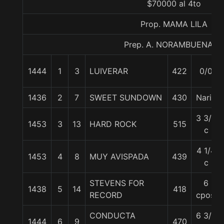
$70000 al 4to
Prop. MAMA LILA
Prep. A. NORAMBUENA G.
1444
1
3
LUIVERAR
422
0/0
1436
2
7
SWEET SUNDOWN
430
Nariz
3 3/4
1453
3
13
HARD ROCK
515
c
4 1/4
1453
4
8
MUY AVISPADA
439
c
STEVENS FOR
6
1438
5
14
418
RECORD
cpos.
CONDUCTA
6 3/4
1444
6
9
470