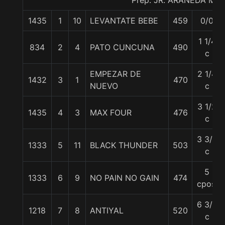
Prep. JR. ARANEDA M.
1435
1
10
LEVANTATE BEBE
459
0/0
1 1/4
834
2
4
PATO CUNCUNA
490
c
EMPEZAR DE
2 1/4
1432
3
1
470
NUEVO
c
3 1/2
1435
4
3
MAX FOUR
476
c
3 3/4
1333
5
11
BLACK THUNDER
503
c
5
1333
6
9
NO PAIN NO GAIN
474
cpos.
6 3/4
1218
7
8
ANTIYAL
520
c