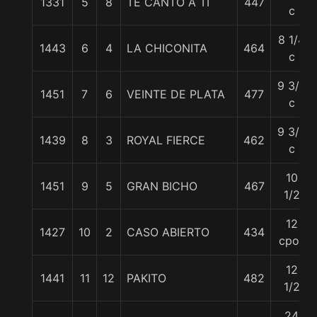
1331
5
8
TE CANTO A TI
447
c
8 1/4
1443
6
4
LA CHICONITA
464
c
9 3/4
1451
7
6
VEINTE DE PLATA
477
c
9 3/4
1439
8
3
ROYAL FIERCE
462
c
10
1451
9
5
GRAN BICHO
467
1/2
12
1427
10
2
CASO ABIERTO
434
cpos
12
1441
11
12
PAKITO
482
1/2
24