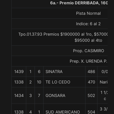
6a.- Premio DERRIBADA, 1600 
Pista Normal
Indice: 6 al 2
Tpo.01.37.93 Premios $1900000 al 1ro, $570000 a
$95000 al 4to
Prop. CASIMIRO
Prep. X. URENDA P.
1439
1
6
SINATRA
486
0/0
1338
2
10
TE LO CEDO
470
Nariz
1 1/2
1434
3
7
GONSARA
502
c
3 3/4
1338
4
1
SUD AMERICANO
504