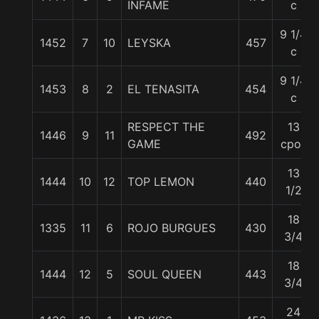
INFAME
c
9 1/4
1452
7
10
LEYSKA
457
c
9 1/4
1453
8
2
EL TENASITA
454
c
RESPECT THE
13
1446
9
11
492
GAME
cpos
13
1444
10
12
TOP LEMON
440
1/2
18
1335
11
6
ROJO BURGUES
430
3/4
18
1444
12
5
SOUL QUEEN
443
3/4
24