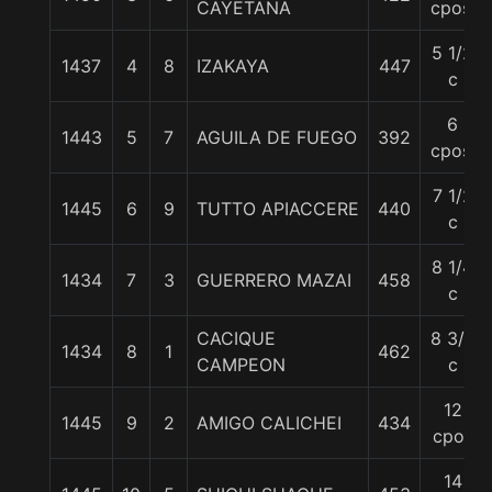
CAYETANA
cpos.
5 1/2
1437
4
8
IZAKAYA
447
c
6
1443
5
7
AGUILA DE FUEGO
392
cpos.
7 1/2
1445
6
9
TUTTO APIACCERE
440
c
8 1/4
1434
7
3
GUERRERO MAZAI
458
c
CACIQUE
8 3/4
1434
8
1
462
CAMPEON
c
12
1445
9
2
AMIGO CALICHEI
434
cpos
14