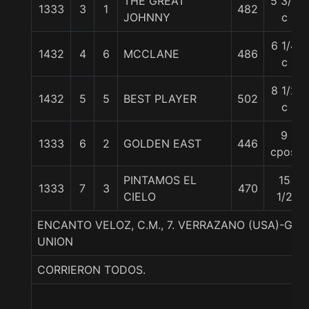
THE GREAT
5 3/4
1333
3
1
482
JOHNNY
c
6 1/4
1432
4
6
MCCLANE
486
c
8 1/2
1432
5
5
BEST PLAYER
502
c
9
1333
6
2
GOLDEN EAST
446
cpos.
PINTAMOS EL
15
1333
7
3
470
CIELO
1/2
ENCANTO VELOZ, C.M., 7. VERRAZANO (USA)-GE
UNION
CORRIERON TODOS.