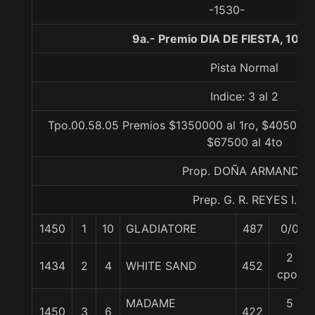
-1530-
9a.- Premio DIA DE FIESTA, 100
Pista Normal
Indice: 3 al 2
Tpo.00.58.05 Premios $1350000 al 1ro, $405000 
$67500 al 4to
Prop. DOÑA ARMANDA
Prep. G. R. REYES I.
1450
1
10
GLADIATORE
487
0/0
2
1434
2
4
WHITE SAND
452
cpos
MADAME
5
1450
3
6
422