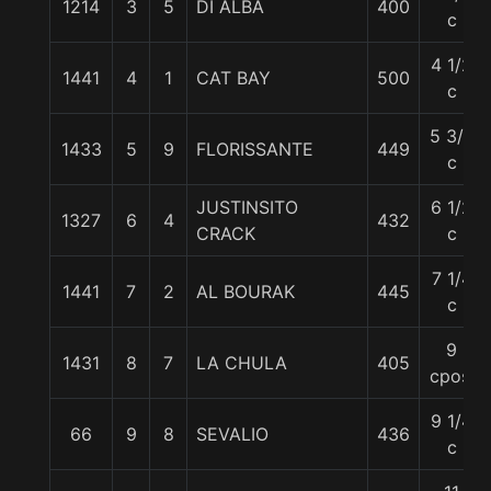
1214
3
5
DI ALBA
400
c
4 1/2
1441
4
1
CAT BAY
500
c
5 3/4
1433
5
9
FLORISSANTE
449
c
JUSTINSITO
6 1/2
1327
6
4
432
CRACK
c
7 1/4
1441
7
2
AL BOURAK
445
c
9
1431
8
7
LA CHULA
405
cpos.
9 1/4
66
9
8
SEVALIO
436
c