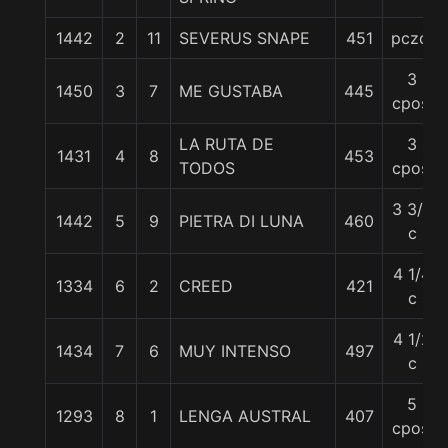
1442
2
11
SEVERUS SNAPE
451
pczo.
3
1450
3
7
ME GUSTABA
445
cpos.
LA RUTA DE
3
1431
4
8
453
TODOS
cpos.
3 3/4
1442
5
9
PIETRA DI LUNA
460
c
4 1/4
1334
6
2
CREED
421
c
4 1/2
1434
7
6
MUY INTENSO
497
c
5
1293
8
1
LENGA AUSTRAL
407
cpos.