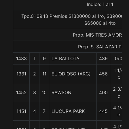
Indice: 1 al 1
Tpo.01.09.13 Premios $1300000 al 1ro, $390000 a
$65000 al 4to
Prop. MIS TRES AMORES
Prep. S. SALAZAR P.
1433
1
9
LA BALLOTA
439
0/0
1 1/4
1331
2
11
EL ODIOSO (ARG)
456
c
2 3/4
1452
3
10
RAWSON
400
c
4 1/4
1451
4
7
LIUCURA PARK
445
c
4 1/2