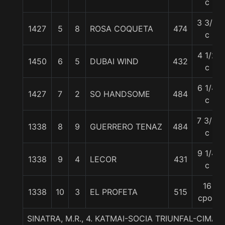
c
3 3/4
1427
5
8
ROSA COQUETA
474
c
4 1/2
1450
6
5
DUBAI WIND
432
c
6 1/4
1427
7
2
SO HANDSOME
484
c
7 3/4
1338
8
9
GUERRERO TENAZ
484
c
9 1/4
1338
9
4
LECOR
431
c
16
1338
10
3
EL PROFETA
515
cpos
SINATRA, M.R., 4. KATMAI-SOCIA TRIUNFAL-CIMA