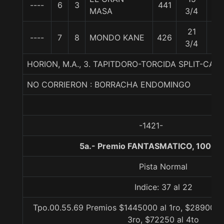
----
6
3
441
57
MASA
3/4
21
----
7
8
MONDO KANE
426
57
3/4
HORION, M.A., 3. TAPITDORO-TORCIDA SPLIT-CAE
NO CORRIERON : BORRACHA ENDOMINGO
-1421-
5a.- Premio FANTASMATICO, 1000 
Pista Normal
Indice: 37 al 22
Tpo.00.55.69 Premios $1445000 al 1ro, $289000 
3ro, $72250 al 4to