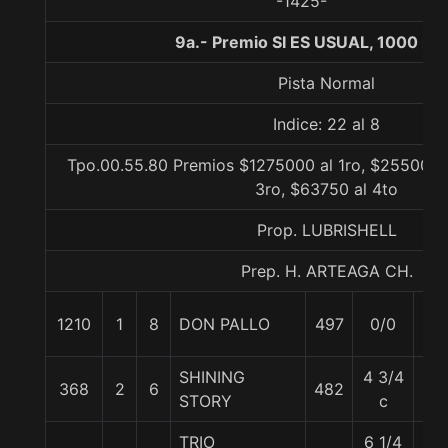
-1425-
9a.- Premio SI ES USUAL, 1000 me
Pista Normal
Indice: 22 al 8
Tpo.00.55.80 Premios $1275000 al 1ro, $255000 
3ro, $63750 al 4to
Prop. LUBRISHELL
Prep. H. ARTEAGA CH.
1210
1
8
DON PALLO
497
0/0
59
SHINING
4 3/4
368
2
6
482
55
STORY
c
TRIO
6 1/4