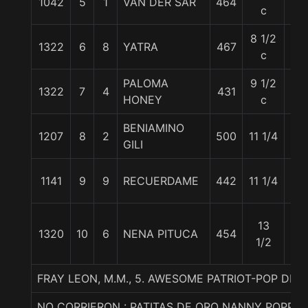
1042
5
1
VAN DER SAR
464
55
c
8 1/2
1322
6
8
YATRA
467
56
c
PALOMA
9 1/2
1322
7
4
431
55
HONEY
c
BENIAMINO
1207
8
2
500
11 1/4
55
GILI
1141
9
9
RECUERDAME
442
11 1/4
55
13
1320
10
6
NENA PITUCA
454
55
1/2
FRAY LEON, M.M., 5. AWESOME PATRIOT-POP DIV
NO CORRIERON : PATITAS DE ORO NANNY POPPIN