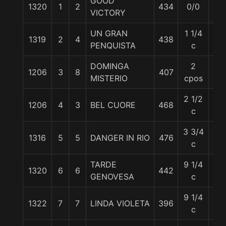
GOOD
1320
1
2
434
0/0
56
VICTORY
UN GRAN
1 1/4
1319
2
4
438
56
PENQUISTA
c
DOMINGA
2
1206
3
8
407
56
MISTERIO
cpos
2 1/2
1206
4
3
BEL CUORE
468
56
c
3 3/4
1316
5
5
DANGER IN RIO
476
57
c
TARDE
9 1/4
1320
6
6
442
56
GENOVESA
c
9 1/4
1322
7
7
LINDA VIOLETA
396
56
c