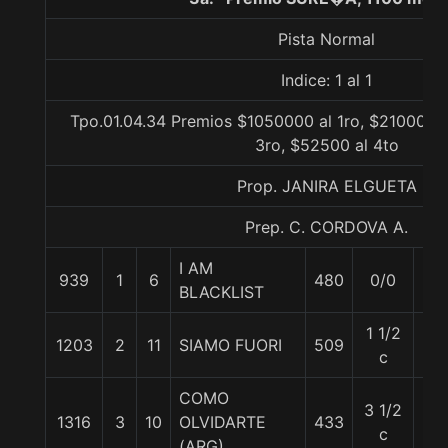
Pista Normal
Indice: 1 al 1
Tpo.01.04.34 Premios $1050000 al 1ro, $210000 a
3ro, $52500 al 4to
Prop. JANIRA ELGUETA
Prep. C. CORDOVA A.
I AM
939
1
6
480
0/0
56
BLACKLIST
1 1/2
1203
2
11
SIAMO FUORI
509
56
c
COMO
3 1/2
1316
3
10
OLVIDARTE
433
56
c
(ARG)