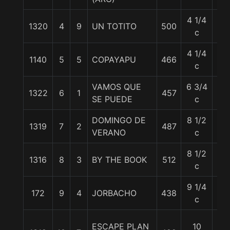
4 1/4
1320
4
9
UN TOTITO
500
56
c
4 1/4
1140
5
5
COPAYAPU
466
56
c
VAMOS QUE
6 3/4
1322
6
1
457
56
SE PUEDE
c
DOMINGO DE
8 1/2
1319
7
2
487
56
VERANO
c
8 1/2
1316
8
3
BY THE BOOK
512
57
c
9 1/4
172
9
4
JORBACHO
438
56
c
ESCAPE PLAN
10