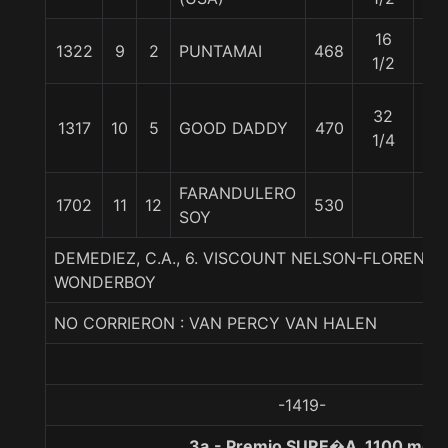
16
1322
9
2
PUNTAMAI
468
56
1/2
32
1317
10
5
GOOD DADDY
470
56
1/4
FARANDULERO
1702
11
12
530
56
SOY
DEMEDIEZ, C.A., 6. VISCOUNT NELSON-FLORENZ-
WONDERBOY
NO CORRIERON : VAN PERCY VAN HALEN
-1419-
3a.- Premio SURE�A, 1100 metr