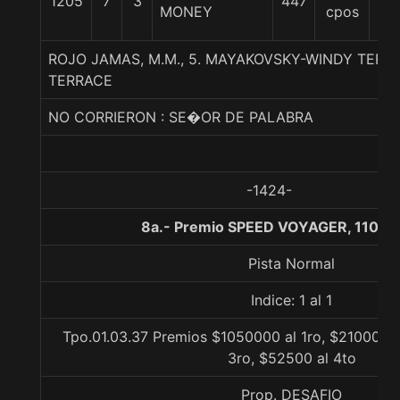
1205
7
3
447
61
MONEY
cpos
ROJO JAMAS, M.M., 5. MAYAKOVSKY-WINDY TER
TERRACE
NO CORRIERON : SE�OR DE PALABRA
-1424-
8a.- Premio SPEED VOYAGER, 1100 
Pista Normal
Indice: 1 al 1
Tpo.01.03.37 Premios $1050000 al 1ro, $210000 a
3ro, $52500 al 4to
Prop. DESAFIO