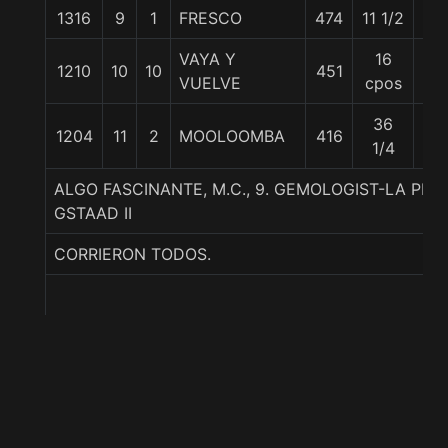
1316
9
1
FRESCO
474
11 1/2
54
VAYA Y
16
1210
10
10
451
58
VUELVE
cpos
36
1204
11
2
MOOLOOMBA
416
57
1/4
ALGO FASCINANTE, M.C., 9. GEMOLOGIST-LA PRI
GSTAAD II
CORRIERON TODOS.