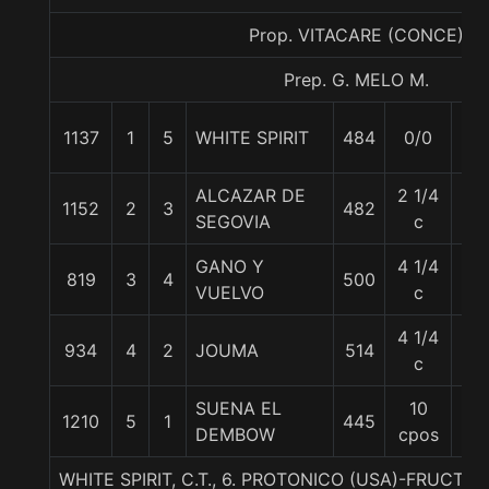
Prop. VITACARE (CONCE)
Prep. G. MELO M.
1137
1
5
WHITE SPIRIT
484
0/0
62
ALCAZAR DE
2 1/4
1152
2
3
482
62
SEGOVIA
c
GANO Y
4 1/4
819
3
4
500
53
VUELVO
c
4 1/4
934
4
2
JOUMA
514
61
c
SUENA EL
10
1210
5
1
445
53
DEMBOW
cpos
WHITE SPIRIT, C.T., 6. PROTONICO (USA)-FRUCTO