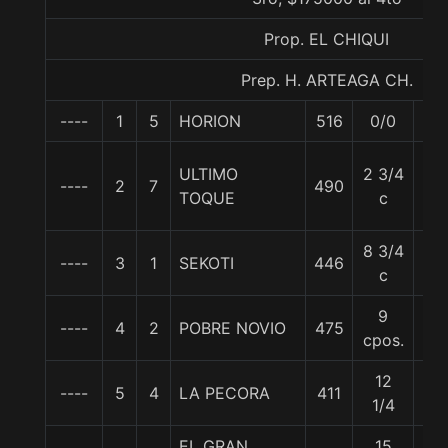
Prop. EL CHIQUI
Prep. H. ARTEAGA CH.
----
1
5
HORION
516
0/0
57
ULTIMO
2 3/4
----
2
7
490
57
TOQUE
c
8 3/4
----
3
1
SEKOTI
446
55
c
9
----
4
2
POBRE NOVIO
475
55
cpos.
12
----
5
4
LA PECORA
411
55
1/4
EL GRAN
15