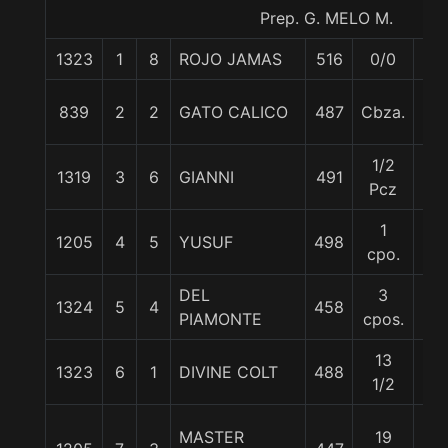
Prep. G. MELO M.
1323
1
8
ROJO JAMAS
516
0/0
59
839
2
2
GATO CALICO
487
Cbza.
58
1/2
1319
3
6
GIANNI
491
57
Pcz
1
1205
4
5
YUSUF
498
60
cpo.
DEL
3
1324
5
4
458
56
PIAMONTE
cpos.
13
1323
6
1
DIVINE COLT
488
55
1/2
MASTER
19