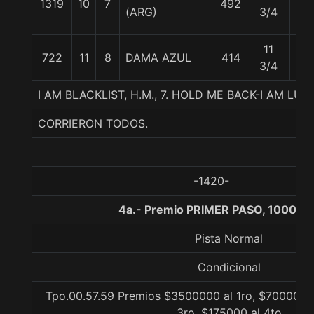
1319
10
7
492
56
(ARG)
3/4
11
722
11
8
DAMA AZUL
414
56
3/4
I AM BLACKLIST, H.M., 7. HOLD ME BACK-I AM L
CORRIERON TODOS.
-1420-
4a.- Premio PRIMER PASO, 1000 m
Pista Normal
Condicional
Tpo.00.57.59 Premios $3500000 al 1ro, $700000 
3ro, $175000 al 4to