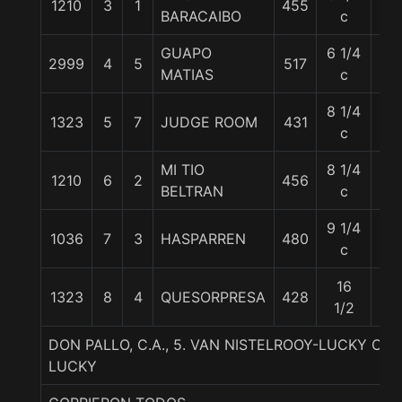
1210
3
1
455
54
BARACAIBO
c
GUAPO
6 1/4
2999
4
5
517
61
MATIAS
c
8 1/4
1323
5
7
JUDGE ROOM
431
58
c
MI TIO
8 1/4
1210
6
2
456
59
BELTRAN
c
9 1/4
1036
7
3
HASPARREN
480
63
c
16
1323
8
4
QUESORPRESA
428
54
1/2
DON PALLO, C.A., 5. VAN NISTELROOY-LUCKY CO
LUCKY