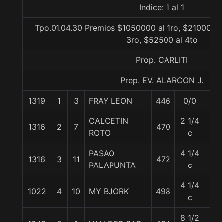
Indice: 1 al 1
Tpo.01.04.30 Premios $1050000 al 1ro, $210000 a
3ro, $52500 al 4to
Prop. CARLITI
Prep. EV. ALARCON J.
1319
1
3
FRAY LEON
446
0/0
56
CALCETIN
2 1/4
1316
2
7
470
55
ROTO
c
PASAO
4 1/4
1316
3
11
472
55
PALAPUNTA
c
4 1/4
1022
4
10
MY BJORK
498
56
c
8 1/2