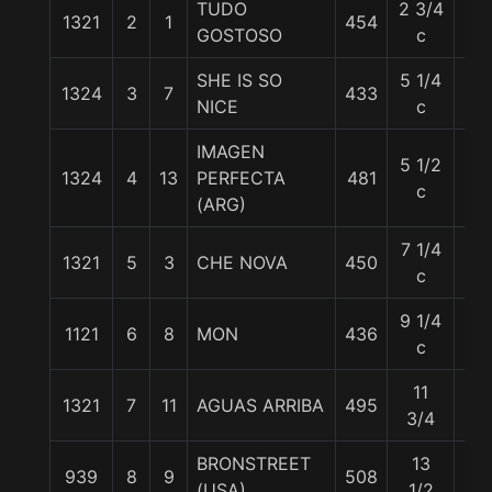
TUDO
2 3/4
1321
2
1
454
55
GOSTOSO
c
SHE IS SO
5 1/4
1324
3
7
433
56
NICE
c
IMAGEN
5 1/2
1324
4
13
PERFECTA
481
56
c
(ARG)
7 1/4
1321
5
3
CHE NOVA
450
56
c
9 1/4
1121
6
8
MON
436
56
c
11
1321
7
11
AGUAS ARRIBA
495
55
3/4
BRONSTREET
13
939
8
9
508
56
(USA)
1/2