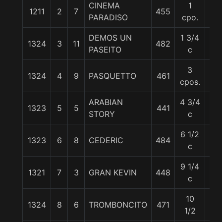
CINEMA
1
1211
2
7
455
56
PARADISO
cpo.
DEMOS UN
1 3/4
1324
3
11
482
55
PASEITO
c
3
1324
4
9
PASQUETTO
461
55
cpos.
ARABIAN
4 3/4
1323
5
5
441
57
STORY
c
6 1/2
1323
6
8
CEDERIC
484
57
c
9 1/4
1321
7
3
GRAN KEVIN
448
58
c
10
1324
8
6
TROMBONCITO
471
56
1/2