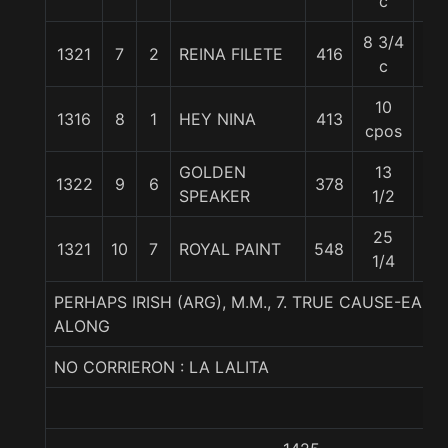
c
8 3/4
1321
7
2
REINA FILETE
416
56
c
10
1316
8
1
HEY NINA
413
54
cpos
GOLDEN
13
1322
9
6
378
55
SPEAKER
1/2
25
1321
10
7
ROYAL PAINT
548
56
1/4
PERHAPS IRISH (ARG), M.M., 7. TRUE CAUSE-EAS
ALONG
NO CORRIERON : LA LALITA