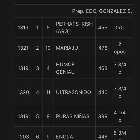
Prep. EDO. GONZALEZ S.
PERHAPS IRISH
1319
1
5
455
0/0
56
(ARG)
2
1321
2
10
MARIAJU
476
56
cpos
HUMOR
3 3/4
1319
3
4
468
55
GENIAL
c
3 3/4
1320
4
11
ULTRASONIDO
446
55
c
4 1/4
1319
5
8
PURAS NIÑAS
399
56
c
6 3/4
1203
6
9
ENGLA
446
54