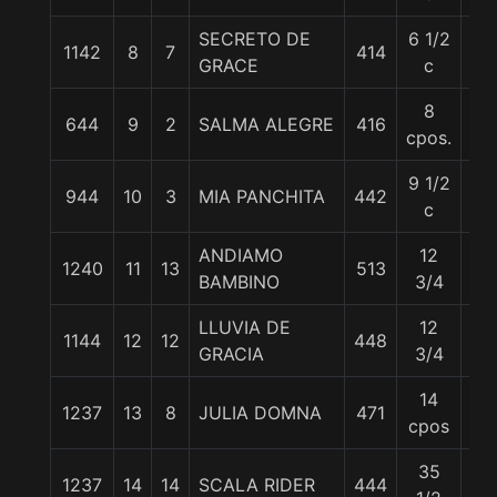
SECRETO DE
6 1/2
1142
8
7
414
56
GRACE
c
8
644
9
2
SALMA ALEGRE
416
56
cpos.
9 1/2
944
10
3
MIA PANCHITA
442
56
c
ANDIAMO
12
1240
11
13
513
56
BAMBINO
3/4
LLUVIA DE
12
1144
12
12
448
56
GRACIA
3/4
14
1237
13
8
JULIA DOMNA
471
56
cpos
35
1237
14
14
SCALA RIDER
444
56