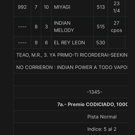
23
992
7
10
MIYAGI
513
57
1/4
INDIAN
27
----
8
3
515
57
MELODY
cpos
----
9
6
EL REY LEON
530
57
TEAO, M.R., 3. YA PRIMO-TI RICORDERAI-SEEKING 
NO CORRIERON : INDIAN POWER A TODO VAPOR
-1345-
7a.- Premio CODICIADO, 1000 m
Pista Normal
Indice: 5 al 2