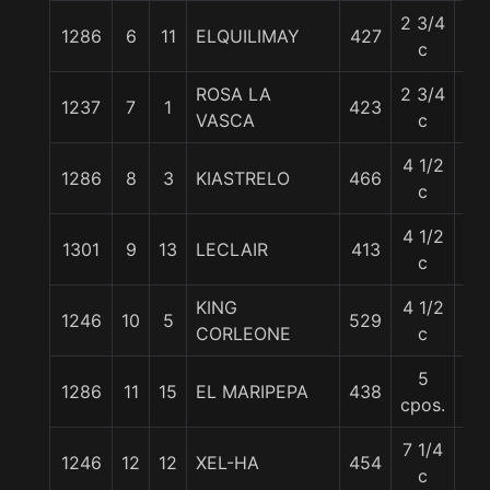
2 3/4
1286
6
11
ELQUILIMAY
427
57
c
ROSA LA
2 3/4
1237
7
1
423
56
VASCA
c
4 1/2
1286
8
3
KIASTRELO
466
55
c
4 1/2
1301
9
13
LECLAIR
413
55
c
KING
4 1/2
1246
10
5
529
56
CORLEONE
c
5
1286
11
15
EL MARIPEPA
438
54
cpos.
7 1/4
1246
12
12
XEL-HA
454
56
c