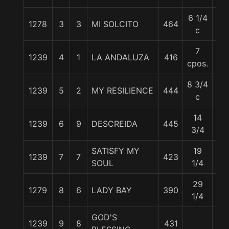
6 1/4
1278
3
3
MI SOLCITO
464
55
c
7
1239
4
1
LA ANDALUZA
416
55
cpos.
8 3/4
1239
5
2
MY RESILIENCE
444
56
c
14
1239
6
9
DESCREIDA
445
55
3/4
SATISFY MY
19
1239
7
7
423
55
SOUL
1/4
29
1279
8
6
LADY BAY
390
51
1/4
GOD'S
1239
9
8
431
55