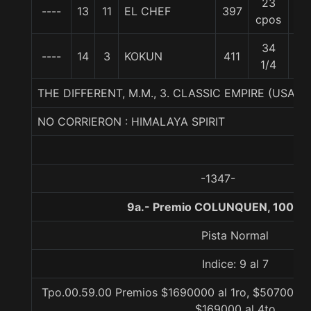
23
----
13
11
EL CHEF
397
57
cpos
34
----
14
3
KOKUN
411
57
1/4
THE DIFFERENT, M.M., 3. CLASSIC EMPIRE (USA)-
NO CORRIERON : HIMALAYA SPIRIT
-1347-
9a.- Premio COLUNQUEN, 1000 
Pista Normal
Indice: 9 al 7
Tpo.00.59.00 Premios $1690000 al 1ro, $507000 al
$169000 al 4to