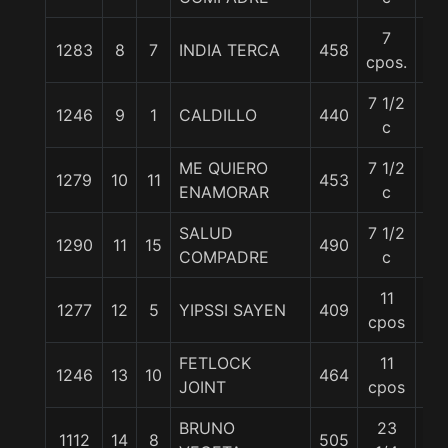
7
1283
8
7
INDIA TERCA
458
55
cpos.
7 1/2
1246
9
1
CALDILLO
440
56
c
ME QUIERO
7 1/2
1279
10
11
453
57
ENAMORAR
c
SALUD
7 1/2
1290
11
15
490
55
COMPADRE
c
11
1277
12
5
YIPSSI SAYEN
409
57
cpos
FETLOCK
11
1246
13
10
464
55
JOINT
cpos
BRUNO
23
1112
14
8
505
56