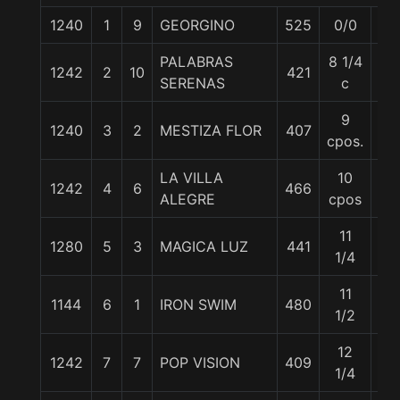
1240
1
9
GEORGINO
525
0/0
56
PALABRAS
8 1/4
1242
2
10
421
56
SERENAS
c
9
1240
3
2
MESTIZA FLOR
407
56
cpos.
LA VILLA
10
1242
4
6
466
56
ALEGRE
cpos
11
1280
5
3
MAGICA LUZ
441
56
1/4
11
1144
6
1
IRON SWIM
480
56
1/2
12
1242
7
7
POP VISION
409
56
1/4