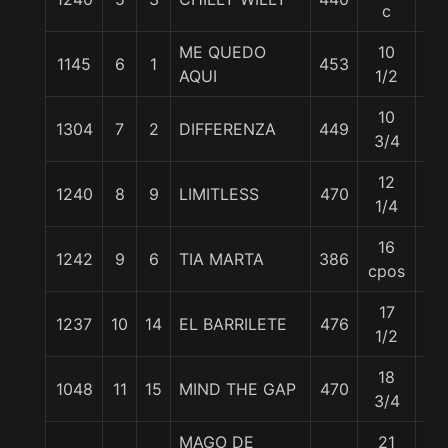
c
ME QUEDO
10
1145
6
1
453
56
AQUI
1/2
10
1304
7
2
DIFFERENZA
449
55
3/4
12
1240
8
9
LIMITLESS
470
56
1/4
16
1242
9
6
TIA MARTA
386
56
cpos
17
1237
10
14
EL BARRILETE
476
55
1/2
18
1048
11
15
MIND THE GAP
470
55
3/4
MAGO DE
21