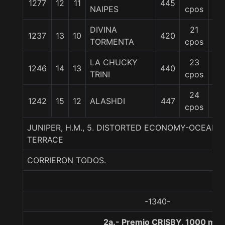
1277
12
11
445
57
NAIPES
cpos
DIVINA
21
1237
13
10
420
55
TORMENTA
cpos
LA CHUCKY
23
1246
14
13
440
56
TRINI
cpos
24
1242
15
12
ALASHDI
447
55
cpos
JUNIPER, H.M., 5. DISTORTED ECONOMY-OCEAN
TERRACE
CORRIERON TODOS.
-1340-
2a.- Premio CRISBY, 1000 met