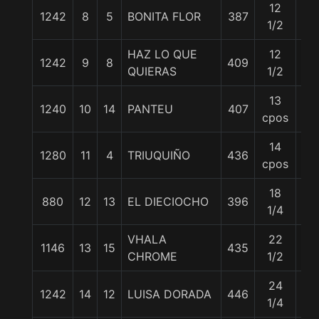
12
1242
8
5
BONITA FLOR
387
56
1/2
HAZ LO QUE
12
1242
9
8
409
56
QUIERAS
1/2
13
1240
10
14
PANTEU
407
56
cpos
14
1280
11
4
TRIUQUIÑO
436
56
cpos
18
880
12
13
EL DIECIOCHO
396
56
1/4
VHALA
22
1146
13
15
435
56
CHROME
1/2
24
1242
14
12
LUISA DORADA
446
56
1/4