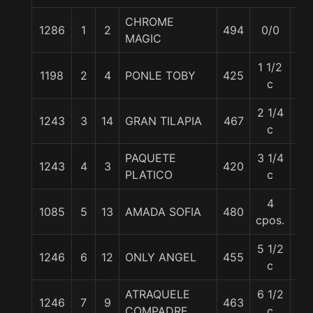
CHROME
1286
1
2
494
0/0
55
MAGIC
1 1/2
1198
2
4
PONLE TOBY
425
55
c
2 1/4
1243
3
14
GRAN TILAPIA
467
55
c
PAQUETE
3 1/4
1243
4
3
420
56
PLATICO
c
4
1085
5
13
AMADA SOFIA
480
56
cpos.
5 1/2
1246
6
12
ONLY ANGEL
455
56
c
ATRAQUELE
6 1/2
1246
7
9
463
56
COMPADRE
c