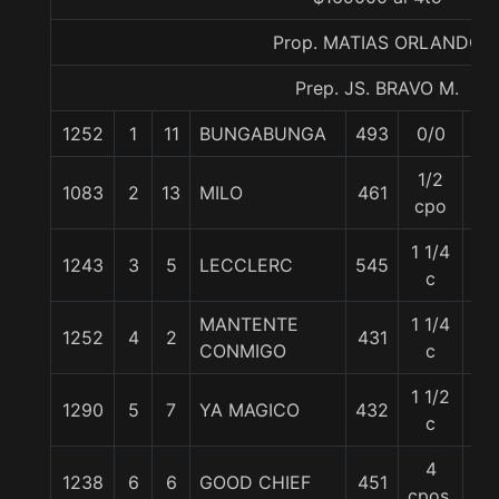
Prop. MATIAS ORLANDO
Prep. JS. BRAVO M.
1252
1
11
BUNGABUNGA
493
0/0
56
1/2
1083
2
13
MILO
461
56
cpo
1 1/4
1243
3
5
LECCLERC
545
56
c
MANTENTE
1 1/4
1252
4
2
431
55
CONMIGO
c
1 1/2
1290
5
7
YA MAGICO
432
55
c
4
1238
6
6
GOOD CHIEF
451
55
cpos.