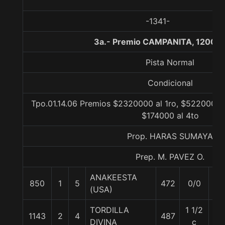
-1341-
3a.- Premio CAMPANITA, 1200 m
Pista Normal
Condicional
Tpo.01.14.06 Premios $2320000 al 1ro, $522000 al
$174000 al 4to
Prop. HARAS SUMAYA
Prep. M. PAVEZ O.
ANAKEESTA
850
1
5
472
0/0
55
(USA)
TORDILLA
1 1/2
1143
2
4
487
55
DIVINA
c