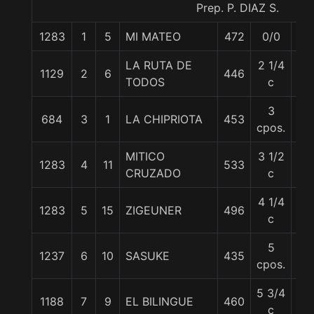
Prep. P. DIAZ S.
1283
1
5
MI MATEO
472
0/0
57
LA RUTA DE
2 1/4
1129
2
6
446
56
TODOS
c
3
684
3
1
LA CHIPRIOTA
453
56
cpos.
MITICO
3 1/2
1283
4
11
533
58
CRUZADO
c
4 1/4
1283
5
15
ZIGEUNER
496
56
c
5
1237
6
10
SASUKE
435
56
cpos.
5 3/4
1188
7
9
EL BILINGUE
460
56
c