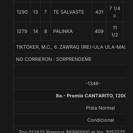
7 1/4
1290
13
7
TE SALVASTE
431
55
c
11
1279
14
8
PALINKA
409
56
1/2
TIKTOKER, M.C., 6. ZAWRAQ (IRE)-ULA ULA-MALEK
NO CORRIERON : SORPRENDEME
-1346-
8a.- Premio CANTARITO, 1200 m
Pista Normal
Condicional
Tpo.01.14.12 Premios $6990000 al 1ro, $1572750 a