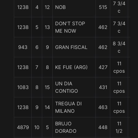
7 3/4
1238
4
12
NOB
515
57
c
DON'T STOP
7 3/4
1238
5
13
462
57
ME NOW
c
8 3/4
943
6
9
GRAN FISCAL
462
57
c
11
1238
7
8
KE FUE (ARG)
427
57
cpos
UN DIA
11
1083
8
15
431
57
CONTIGO
cpos
TREGUA DI
11
1238
9
14
463
57
MILANO
cpos
BRUJO
11
4879
10
5
448
57
DORADO
1/2