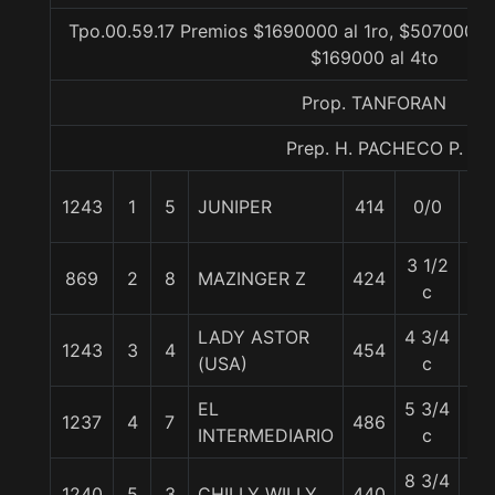
Tpo.00.59.17 Premios $1690000 al 1ro, $507000 al
$169000 al 4to
Prop. TANFORAN
Prep. H. PACHECO P.
1243
1
5
JUNIPER
414
0/0
56
3 1/2
869
2
8
MAZINGER Z
424
56
c
LADY ASTOR
4 3/4
1243
3
4
454
56
(USA)
c
EL
5 3/4
1237
4
7
486
55
INTERMEDIARIO
c
8 3/4
1240
5
3
CHILLY WILLY
440
55