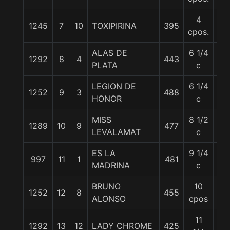
4
1245
7
10
TOXIPIRINA
395
55
cpos.
ALAS DE
6 1/4
1292
8
4
443
54
PLATA
c
LEGION DE
6 1/4
1252
9
3
488
55
HONOR
c
MISS
8 1/2
1289
10
9
477
56
LEVALAMAT
c
ES LA
9 1/4
997
11
1
481
55
MADRINA
c
BRUNO
10
1252
12
8
455
55
ALONSO
cpos
11
1292
13
12
LADY CHROME
425
55