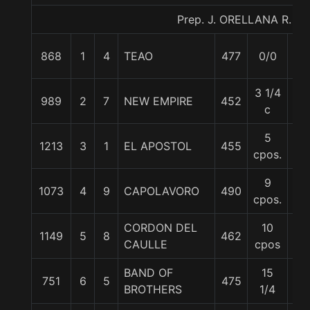
Prep. J. ORELLANA R.
868
1
4
TEAO
477
0/0
57
3 1/4
989
2
7
NEW EMPIRE
452
57
c
5
1213
3
1
EL APOSTOL
455
57
cpos.
9
1073
4
9
CAPOLAVORO
490
57
cpos.
CORDON DEL
10
1149
5
8
462
57
CAULLE
cpos
BAND OF
15
751
6
5
475
57
BROTHERS
1/4