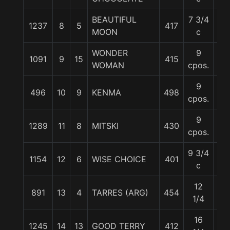
BEAUTIFUL
7 3/4
1237
8
5
417
55
MOON
c
WONDER
9
1091
9
15
415
54
WOMAN
cpos.
9
496
10
9
KENMA
498
55
cpos.
9
1289
11
8
MITSKI
430
55
cpos.
9 3/4
1154
12
6
WISE CHOICE
401
55
c
12
891
13
4
TARRES (ARG)
454
54
1/4
16
1245
14
13
GOOD TERRY
412
55