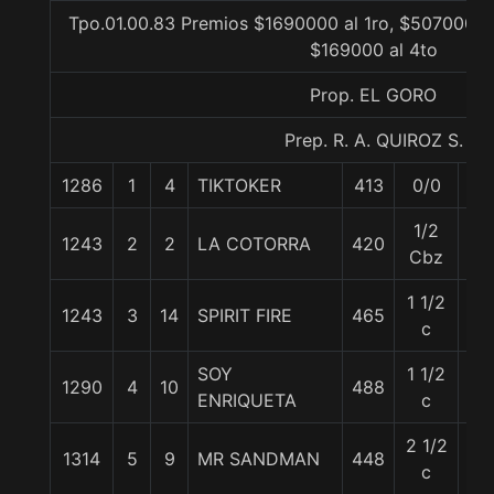
Tpo.01.00.83 Premios $1690000 al 1ro, $507000 al
$169000 al 4to
Prop. EL GORO
Prep. R. A. QUIROZ S.
1286
1
4
TIKTOKER
413
0/0
55
1/2
1243
2
2
LA COTORRA
420
55
Cbz
1 1/2
1243
3
14
SPIRIT FIRE
465
55
c
SOY
1 1/2
1290
4
10
488
55
ENRIQUETA
c
2 1/2
1314
5
9
MR SANDMAN
448
55
c