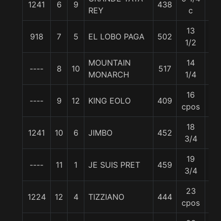
1241
6
9
438
57
REY
c
13
918
7
5
EL LOBO PAGA
502
57
1/2
MOUNTAIN
14
----
8
10
517
57
MONARCH
1/4
16
----
9
12
KING EOLO
409
57
cpos
18
1241
10
6
JIMBO
452
57
3/4
19
----
11
1
JE SUIS PRET
459
57
3/4
23
1224
12
4
TIZZIANO
444
57
cpos