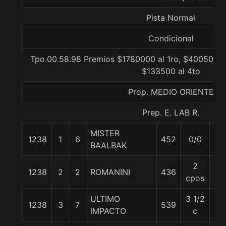
Pista Normal
Condicional
Tpo.00.58.98 Premios $1780000 al 1ro, $400500 al
$133500 al 4to
Prop. MEDIO ORIENTE
Prep. E. LAB R.
MISTER
1238
1
6
452
0/0
57
BAALBAK
2
1238
2
2
ROMANINI
436
57
cpos
ULTIMO
3 1/2
1238
3
7
539
57
IMPACTO
c