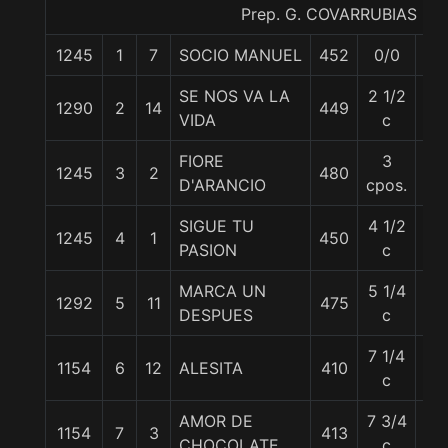
Prep. G. COVARRUBIAS E.
1245
1
7
SOCIO MANUEL
452
0/0
54
SE NOS VA LA
2 1/2
1290
2
14
449
54
VIDA
c
FIORE
3
1245
3
2
480
54
D'ARANCIO
cpos.
SIGUE TU
4 1/2
1245
4
1
450
55
PASION
c
MARCA UN
5 1/4
1292
5
11
475
57
DESPUES
c
7 1/4
1154
6
12
ALESITA
410
54
c
AMOR DE
7 3/4
1154
7
3
413
54
CHOCOLATE
c