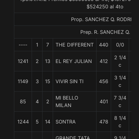
$524250 al 4to
Prop. SANCHEZ Q. RODRIGO
Prep. R. SANCHEZ Q.
----
1
7
THE DIFFERENT
440
0/0
57
2 1/4
1241
2
13
EL REY JULIAN
412
57
c
3 1/4
1149
3
15
VIVIR SIN TI
456
57
c
MI BELLO
7 3/4
85
4
2
401
57
MILAN
c
8 1/4
1244
5
14
SONTRA
478
57
c
GRANDE TATA
9 1/4