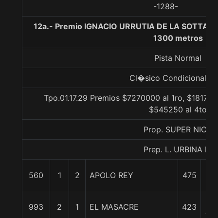
-1288-
12a.- Premio IGNACIO URRUTIA DE LA SOTTA E
1300 metros
Pista Normal
Cl�sico Condicional Gr
Tpo.01.17.29 Premios $7270000 al 1ro, $181750
$545250 al 4to
Prop. SUPER NICO
Prep. L. URBINA H.
560
1
2
APOLO REY
475
0/
3
993
2
1
EL MASACRE
423
cpo