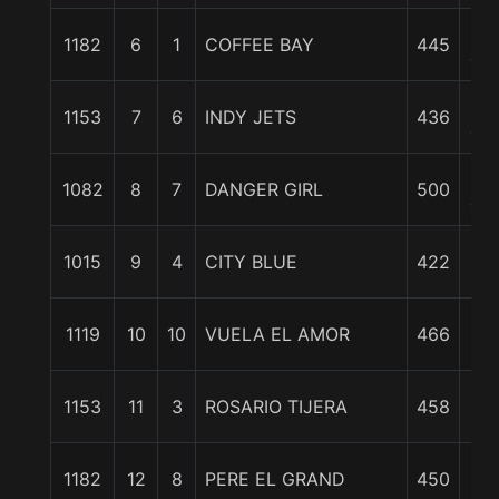
7
1182
6
1
COFFEE BAY
445
cpo
7
1153
7
6
INDY JETS
436
cpo
8
1082
8
7
DANGER GIRL
500
cpo
8 1
1015
9
4
CITY BLUE
422
c
1
1119
10
10
VUELA EL AMOR
466
cp
1
1153
11
3
ROSARIO TIJERA
458
cp
1
1182
12
8
PERE EL GRAND
450
cp