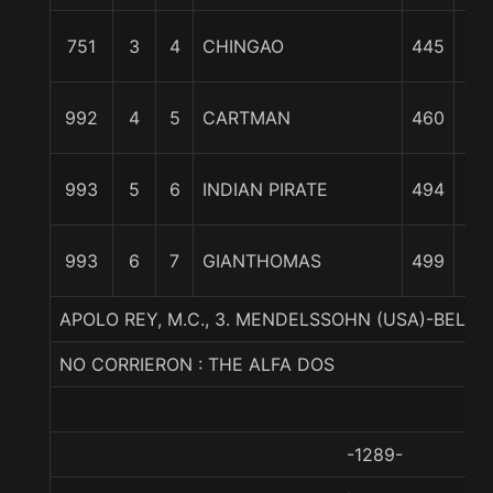
3 1
751
3
4
CHINGAO
445
c
1
992
4
5
CARTMAN
460
cp
1
993
5
6
INDIAN PIRATE
494
cp
1
993
6
7
GIANTHOMAS
499
cp
APOLO REY, M.C., 3. MENDELSSOHN (USA)-BELL
NO CORRIERON : THE ALFA DOS
-1289-