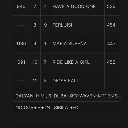
1
946
7
4
HAVE A GOOD ONE
526
3/
1
----
8
9
FERLUISI
454
cp
1
1186
9
1
MARIA SUREÑA
447
1/
2
691
10
7
RIDE LIKE A GIRL
452
cp
2
----
11
5
DIOSA KALI
cp
DALYAN, H.M., 3. DUBAI SKY-WAVEN-KITTEN'S JOY
NO CORRIERON : SIBILA RED