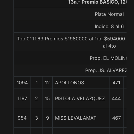
13a.- Premio BASICO, 1200
Pista Normal
Indice: 8 al 6
Tpo.01.11.63 Premios $1980000 al 1ro, $594000 al
al 4to
Prop. EL MOLINO
Prep. JS. ALVAREZ D.
1094
1
12
APOLLONOS
471
0/
1
1197
2
15
PISTOLA VELAZQUEZ
444
cp
1
954
3
9
MISS LEVALAMAT
467
3/
1