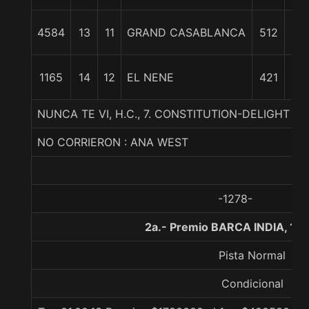
1
4584
13
11
GRAND CASABLANCA
512
3/
1
1165
14
12
EL NENE
421
1/
NUNCA TE VI, H.C., 7. CONSTITUTION-DELIGHT I
NO CORRIERON : ANA WEST
-1278-
2a.- Premio BARCA INDIA, 10
Pista Normal
Condicional