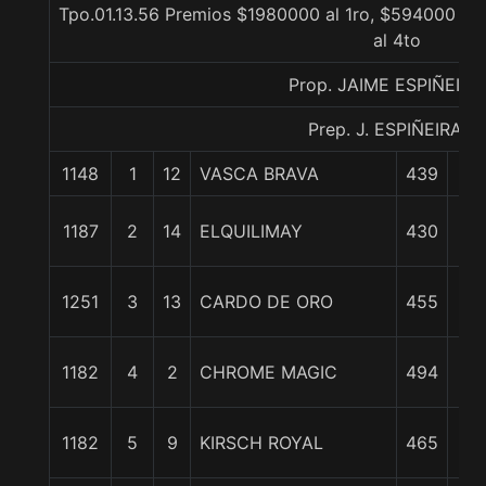
Tpo.01.13.56 Premios $1980000 al 1ro, $594000 al
al 4to
Prop. JAIME ESPIÑEIRA
Prep. J. ESPIÑEIRA C.
1148
1
12
VASCA BRAVA
439
0/
1/
1187
2
14
ELQUILIMAY
430
Pc
1 3
1251
3
13
CARDO DE ORO
455
c
2 3
1182
4
2
CHROME MAGIC
494
c
2 3
1182
5
9
KIRSCH ROYAL
465
c