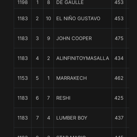
1198
1
8
DE GAULLE
453
0/
1 3
1183
2
10
EL NIÑO GUSTAVO
453
c
4 3
1183
3
9
JOHN COOPER
475
c
1
1183
4
2
ALINFINITOYMASALLA
434
1/
1
1153
5
1
MARRAKECH
462
1/
2
1183
6
7
RESHI
425
1/
3
1183
7
4
LUMBER BOY
437
1/
3