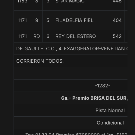
1183
8
3
STAR MAGIC
445
cp
3
1171
9
5
FILADELFIA FIEL
404
3/
1171
RD
6
REY DEL ESTERO
542
DE GAULLE, C.C., 4. EXAGGERATOR-VENETIAN C
CORRIERON TODOS.
-1282-
6a.- Premio BRISA DEL SUR, 1
Pista Normal
Condicional