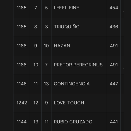
5
1185
7
5
I FEEL FINE
454
cpo
5 3
1185
8
3
TRIUQUIÑO
436
c
6 3
1188
9
10
HAZAN
491
c
8
1188
10
7
PRETOR PEREGRINUS
491
cpo
1
1146
11
13
CONTINGENCIA
447
1/
1
1242
12
9
LOVE TOUCH
1/
1
1144
13
11
RUBIO CRUZADO
441
cp