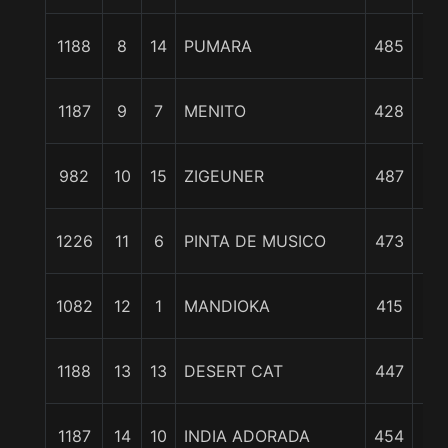
1
1188
8
14
PUMARA
485
1/
1
1187
9
7
MENITO
428
3/
1
982
10
15
ZIGEUNER
487
1/
1
1226
11
6
PINTA DE MUSICO
473
1/
1
1082
12
1
MANDIOKA
415
3/
1
1188
13
13
DESERT CAT
447
cp
1
1187
14
10
INDIA ADORADA
454