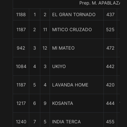
Prep. M. APABLAZA G
1188
1
2
EL GRAN TORNADO
437
0/
3
1187
2
11
MITICO CRUZADO
525
cpo
3
942
3
12
MI MATEO
472
cpo
6 3
1084
4
3
UKIYO
442
c
9 3
1187
5
4
LAVANDA HOME
420
c
1217
6
9
KOSANTA
444
11 
1
1240
7
5
INDIA TERCA
455
3/