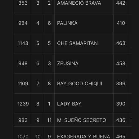
353
3
2
AMANECIO BRAVA
442
c
6 1
984
4
6
PALINKA
410
c
8
1143
5
5
CHE SAMARITAN
463
cpo
8 1
948
6
3
ZEUSINA
458
c
8 3
1109
7
8
BAY GOOD CHIQUI
396
c
9
1239
8
1
LADY BAY
390
cpo
983
9
11
MI SUEÑO SECRETO
436
11 
1
1070
10
9
EXAGERADA Y BUENA
465