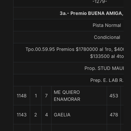
-1279-
3a.- Premio BUENA AMIGA, 10
Pista Normal
Condicional
Tpo.00.59.95 Premios $1780000 al 1ro, $40050
$133500 al 4to
Prop. STUD MAURO
Prep. E. LAB R.
ME QUIERO
1148
1
7
453
0/
ENAMORAR
1 3
1143
2
4
GAELIA
478
c
3 3