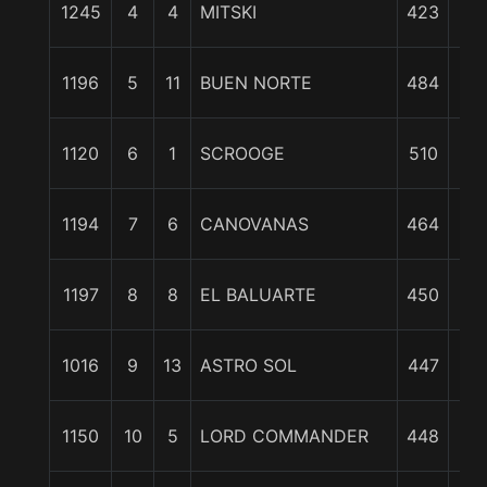
1245
4
4
MITSKI
423
1/
1
1196
5
11
BUEN NORTE
484
1/
1
1120
6
1
SCROOGE
510
3/
1
1194
7
6
CANOVANAS
464
cp
1
1197
8
8
EL BALUARTE
450
1/
1
1016
9
13
ASTRO SOL
447
1/
2
1150
10
5
LORD COMMANDER
448
1/