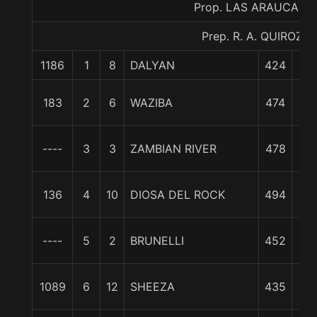
Prop. LAS ARAUCARIA
Prep. R. A. QUIROZ S.
1186
1
8
DALYAN
424
0/
1 1
183
2
6
WAZIBA
474
c
6
----
3
3
ZAMBIAN RIVER
478
cpo
9
136
4
10
DIOSA DEL ROCK
494
cpo
9 1
----
5
2
BRUNELLI
452
c
1
1089
6
12
SHEEZA
435
cp