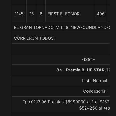
1/
1
1145
15
8
FIRST ELEONOR
406
cp
EL GRAN TORNADO, M.T., 8. NEWFOUNDLAND-CO
CORRIERON TODOS.
-1284-
8a.- Premio BLUE STAR, 120
Pista Normal
Condicional
Tpo.01.13.06 Premios $6990000 al 1ro, $157275
$524250 al 4to