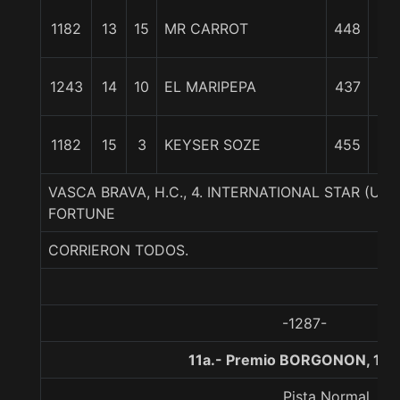
2
1182
13
15
MR CARROT
448
3/
3
1243
14
10
EL MARIPEPA
437
3/
4
1182
15
3
KEYSER SOZE
455
1/
VASCA BRAVA, H.C., 4. INTERNATIONAL STAR (US
FORTUNE
CORRIERON TODOS.
-1287-
11a.- Premio BORGONON, 140
Pista Normal