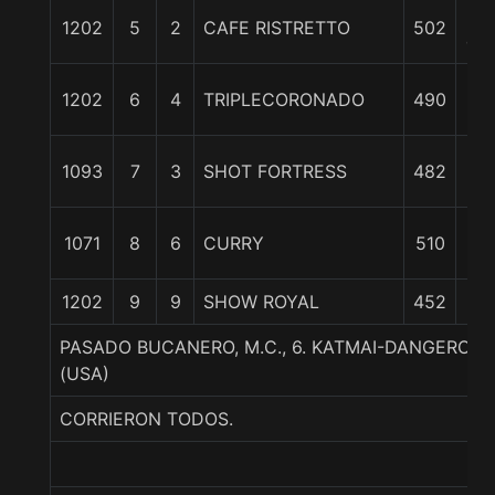
8
1202
5
2
CAFE RISTRETTO
502
cpo
1
1202
6
4
TRIPLECORONADO
490
cp
1
1093
7
3
SHOT FORTRESS
482
1/
1
1071
8
6
CURRY
510
cp
1202
9
9
SHOW ROYAL
452
PASADO BUCANERO, M.C., 6. KATMAI-DANGERO
(USA)
CORRIERON TODOS.