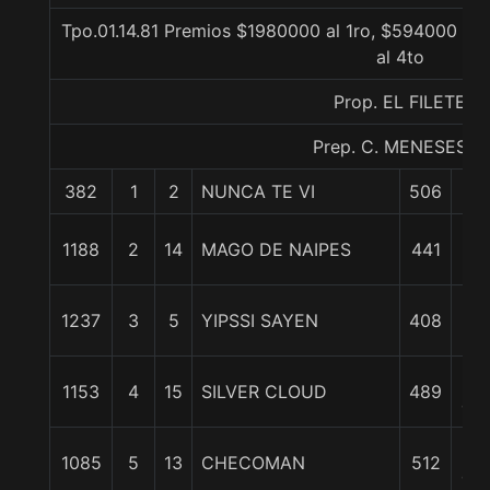
Tpo.01.14.81 Premios $1980000 al 1ro, $594000 al
al 4to
Prop. EL FILETE
Prep. C. MENESES S.
382
1
2
NUNCA TE VI
506
0/
1 3
1188
2
14
MAGO DE NAIPES
441
c
2 1
1237
3
5
YIPSSI SAYEN
408
c
3
1153
4
15
SILVER CLOUD
489
cpo
6
1085
5
13
CHECOMAN
512
cpo