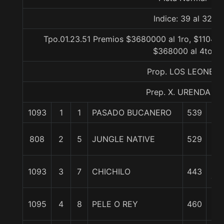
Indice: 39 al 32
Tpo.01.23.51 Premios $3680000 al 1ro, $110400
$368000 al 4to
Prop. LOS LEONES
Prep. X. URENDA P.
1093
1
1
PASADO BUCANERO
539
0/
3/
808
2
5
JUNGLE NATIVE
529
cp
6
1093
3
7
CHICHILO
443
cpo
7 1
1095
4
8
PELE O REY
460
c