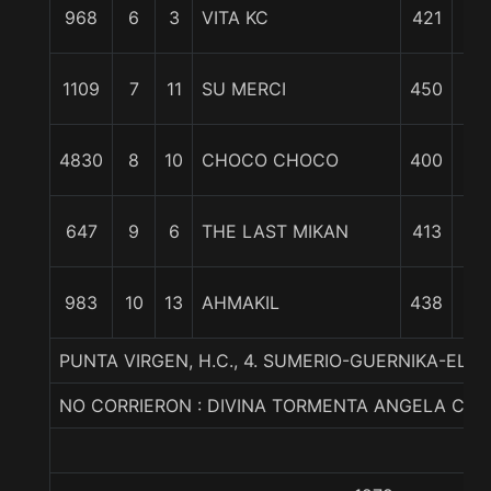
1
968
6
3
VITA KC
421
1/
1
1109
7
11
SU MERCI
450
1/
1
4830
8
10
CHOCO CHOCO
400
cp
1
647
9
6
THE LAST MIKAN
413
1/
2
983
10
13
AHMAKIL
438
1/
PUNTA VIRGEN, H.C., 4. SUMERIO-GUERNIKA-ELE
NO CORRIERON : DIVINA TORMENTA ANGELA CLA