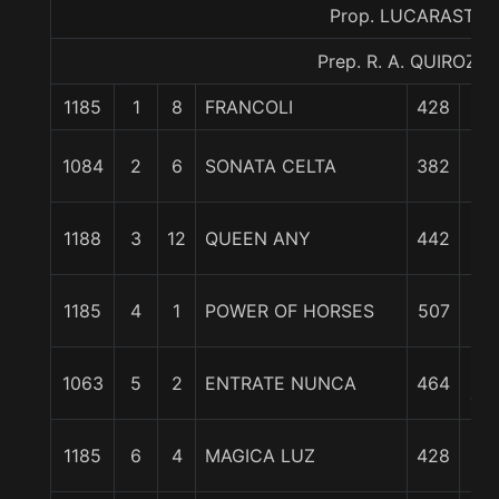
Prop. LUCARASTE
Prep. R. A. QUIROZ S.
1185
1
8
FRANCOLI
428
0/
1 1
1084
2
6
SONATA CELTA
382
c
1 3
1188
3
12
QUEEN ANY
442
c
2
1185
4
1
POWER OF HORSES
507
cp
3
1063
5
2
ENTRATE NUNCA
464
cpo
3 3
1185
6
4
MAGICA LUZ
428
c