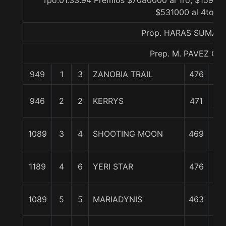
Tpo.01.33.94 Premios $7080000 al 1ro, $159300
$531000 al 4to
Prop. HARAS SUMAY
Prep. M. PAVEZ O.
949
1
3
ZANOBIA TRAIL
476
0/
3
946
2
2
KERRYS
471
cpo
3 1
1089
3
4
SHOOTING MOON
469
c
1
1189
4
6
YERI STAR
476
1/
1
1089
5
5
MARIADYNIS
463
1/