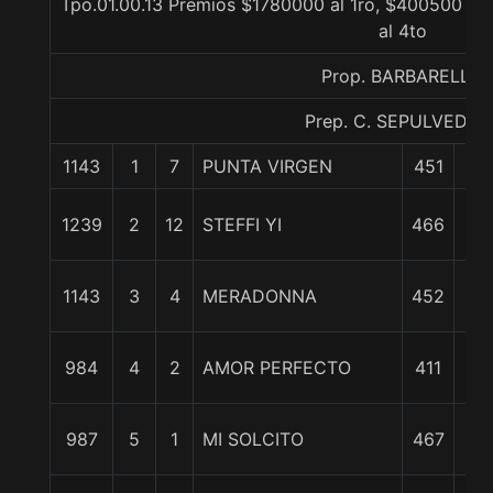
Tpo.01.00.13 Premios $1780000 al 1ro, $400500 al
al 4to
Prop. BARBARELLA
Prep. C. SEPULVEDA B
1143
1
7
PUNTA VIRGEN
451
0/
1 1
1239
2
12
STEFFI YI
466
c
6 3
1143
3
4
MERADONNA
452
c
8 1
984
4
2
AMOR PERFECTO
411
c
8 3
987
5
1
MI SOLCITO
467
c