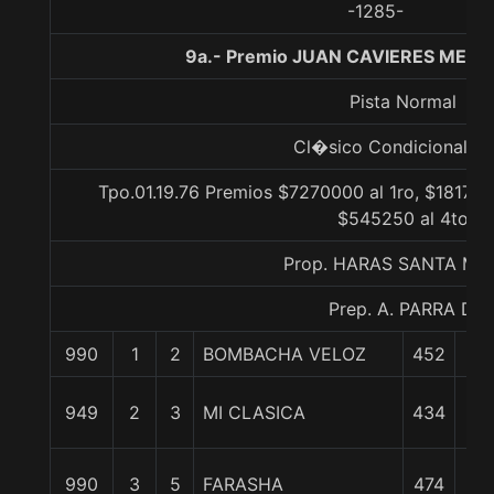
-1285-
9a.- Premio JUAN CAVIERES MELLA
Pista Normal
Cl�sico Condicional Gr
Tpo.01.19.76 Premios $7270000 al 1ro, $181750
$545250 al 4to
Prop. HARAS SANTA MA
Prep. A. PARRA D.
990
1
2
BOMBACHA VELOZ
452
0/
4 1
949
2
3
MI CLASICA
434
c
4 1
990
3
5
FARASHA
474