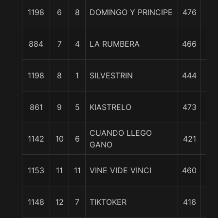
2 3
1198
6
8
DOMINGO Y PRINCIPE
476
c
2 3
884
7
4
LA RUMBERA
466
c
3 1
1198
8
1
SILVESTRIN
444
c
5 3
861
9
5
KIASTRELO
473
c
CUANDO LLEGO
1
1142
10
6
421
GANO
1/
1
1153
11
11
VINE VIDE VINCI
460
3/
1
1148
12
7
TIKTOKER
416
1/