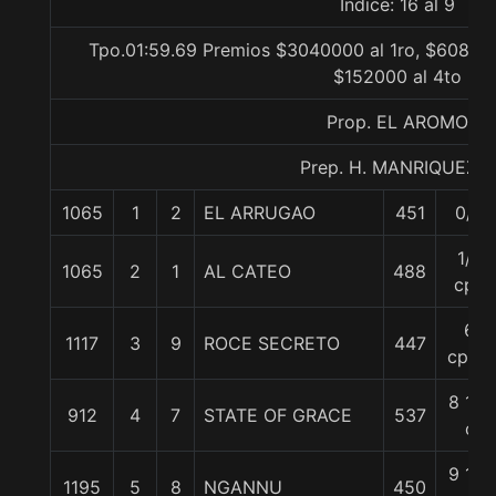
Indice: 16 al 9
Tpo.01:59.69 Premios $3040000 al 1ro, $608000
$152000 al 4to
Prop. EL AROMO
Prep. H. MANRIQUEZ F.
1065
1
2
EL ARRUGAO
451
0/0
1/2
1065
2
1
AL CATEO
488
cpo
6
1117
3
9
ROCE SECRETO
447
cpos.
8 1/4
912
4
7
STATE OF GRACE
537
c
9 1/4
1195
5
8
NGANNU
450