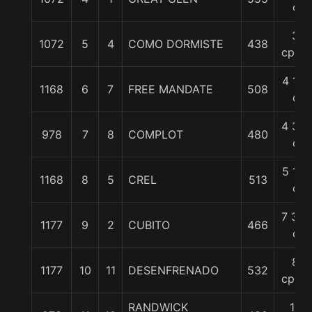
c
3
1072
5
4
COMO DORMISTE
438
cpos.
4 1/2
1168
6
7
FREE MANDATE
508
c
4 3/4
978
7
8
COMPLOT
480
c
5 1/4
1168
8
5
CREL
513
c
7 3/4
1177
9
2
CUBITO
466
c
8
1177
10
11
DESENFRENADO
532
cpos.
RANDWICK
10