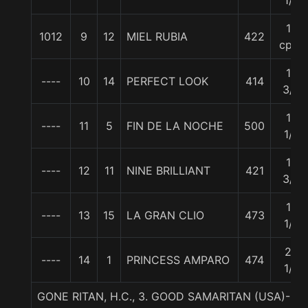
1/4
15
1012
9
12
MIEL RUBIA
422
cpos
15
----
10
14
PERFECT LOOK
414
3/4
16
----
11
5
FIN DE LA NOCHE
500
1/2
16
----
12
11
NINE BRILLIANT
421
3/4
19
----
13
15
LA GRAN CLIO
473
1/4
24
----
14
1
PRINCESS AMPARO
474
1/2
GONE RITAN, H.C., 3. GOOD SAMARITAN (USA)-G