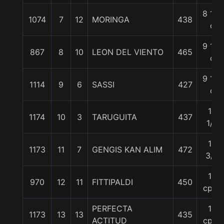
8 1/2
1074
7
12
MORINGA
438
c
9 1/2
867
8
10
LEON DEL VIENTO
465
c
9 1/2
1114
9
6
SASSI
427
c
13
1174
10
3
TARUGUITA
437
1/2
13
1173
11
7
GENGIS KAN ALIM
472
3/4
15
970
12
11
FITTIPALDI
450
cpos
PERFECTA
19
1173
13
13
435
ACTITUD
cpos