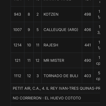
c
10
943
8
2
KOTZEN
498
1/4
11
1007
9
5
CALLEUQUE (ARG)
406
3/4
14
1214
10
11
RAJESH
441
1/4
18
121
11
12
MR MISTER
490
cpos
50
1112
12
3
TORNADO DE BULI
403
cpos
PETIT AIR, C.A., 4. IL REY IVAN-TRES QUINAS-PRO
NO CORRIERON : EL HUEVO COTOTO