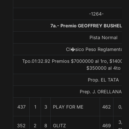
-1264-
7a.- Premio GEOFFREY BUSHELL, 
Pista Normal
Cl�sico Peso Reglamento Li
Tpo.01:32.92 Premios $7000000 al 1ro, $1400000
$350000 al 4to
Prop. EL TATA
Prep. J. ORELLANA R.
437
1
3
PLAY FOR ME
462
0/0
3/4
352
2
8
GLITZ
469