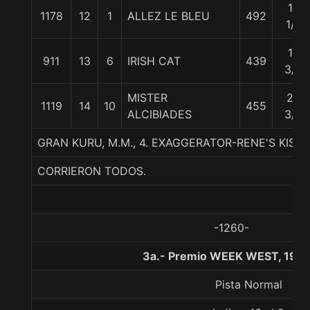
15
1178
12
1
ALLEZ LE BLEU
492
1/2
17
911
13
6
IRISH CAT
439
3/4
MISTER
23
1119
14
10
455
ALCIBIADES
3/4
GRAN KURU, M.M., 4. EXAGGERATOR-RENE'S KISS
CORRIERON TODOS.
-1260-
3a.- Premio WEEK WEST, 190
Pista Normal