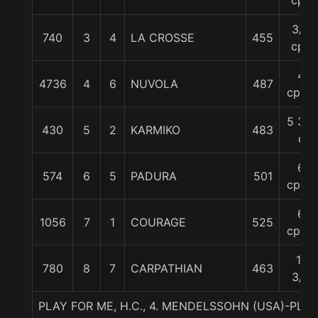
cpo
3/4
740
3
4
LA CROSSE
455
cpo
4
4736
4
6
NUVOLA
487
cpos.
5 3/4
430
5
2
KARMIKO
483
c
6
574
6
5
PADURA
501
cpos.
6
1056
7
1
COURAGE
525
cpos.
11
780
8
7
CARPATHIAN
463
3/4
PLAY FOR ME, H.C., 4. MENDELSSOHN (USA)-PLA