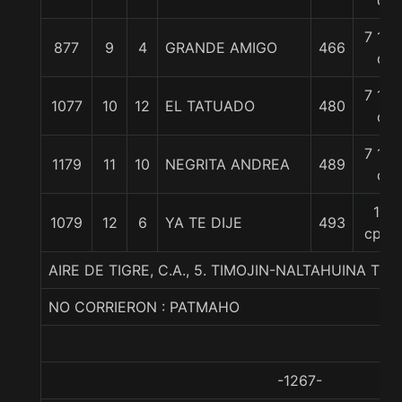
c
7 1/4
877
9
4
GRANDE AMIGO
466
c
7 1/4
1077
10
12
EL TATUADO
480
c
7 1/4
1179
11
10
NEGRITA ANDREA
489
c
10
1079
12
6
YA TE DIJE
493
cpos
AIRE DE TIGRE, C.A., 5. TIMOJIN-NALTAHUINA TI
NO CORRIERON : PATMAHO
-1267-