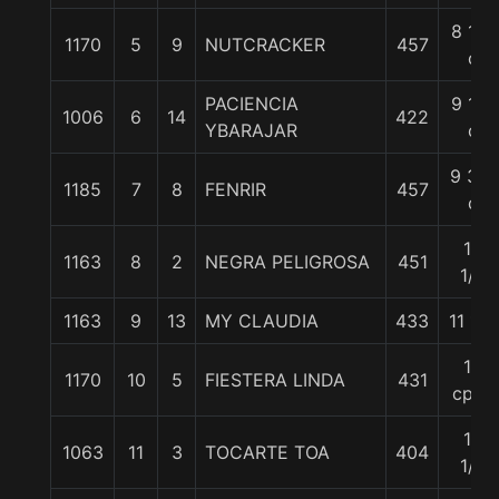
8 1/4
1170
5
9
NUTCRACKER
457
c
PACIENCIA
9 1/4
1006
6
14
422
YBARAJAR
c
9 3/4
1185
7
8
FENRIR
457
c
10
1163
8
2
NEGRA PELIGROSA
451
1/2
1163
9
13
MY CLAUDIA
433
11 1/4
12
1170
10
5
FIESTERA LINDA
431
cpos
15
1063
11
3
TOCARTE TOA
404
1/4