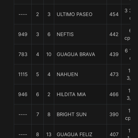
3 3/4
----
2
3
ULTIMO PASEO
454
c
6
949
3
6
NEFTIS
442
cpos.
6 1/4
783
4
10
GUAGUA BRAVA
439
c
10
1115
5
4
NAHUEN
473
3/4
12
946
6
2
HILDITA MIA
466
3/4
14
----
7
8
BRIGHT SUN
390
cpos
14
----
8
13
GUAGUA FELIZ
407