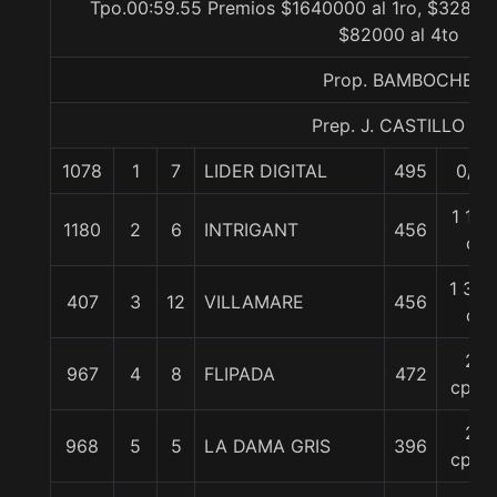
Tpo.00:59.55 Premios $1640000 al 1ro, $328000
$82000 al 4to
Prop. BAMBOCHE
Prep. J. CASTILLO L.
1078
1
7
LIDER DIGITAL
495
0/0
1 1/4
1180
2
6
INTRIGANT
456
c
1 3/4
407
3
12
VILLAMARE
456
c
2
967
4
8
FLIPADA
472
cpos
2
968
5
5
LA DAMA GRIS
396
cpos