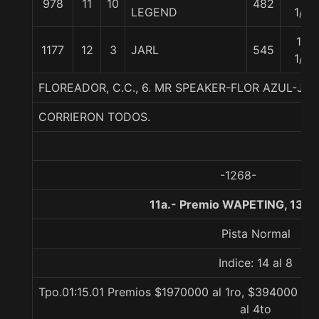
978
11
10
482
LEGEND
1/2
10
1177
12
3
JARL
545
1/2
FLOREADOR, C.C., 6. MR SPEAKER-FLOR AZUL-J
CORRIERON TODOS.
-1268-
11a.- Premio WAPETING, 1300
Pista Normal
Indice: 14 al 8
Tpo.01:15.01 Premios $1970000 al 1ro, $394000 al 
al 4to