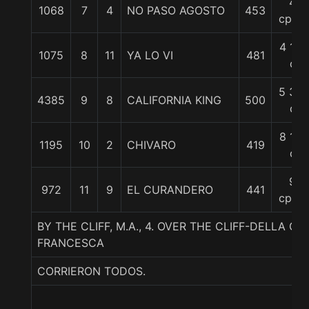
4
1068
7
4
NO PASO AGOSTO
453
cpos.
4 1/2
1075
8
11
YA LO VI
481
c
5 3/4
4385
9
8
CALIFORNIA KING
500
c
8 1/4
1195
10
2
CHIVARO
419
c
9
972
11
9
EL CURANDERO
441
cpos.
BY THE CLIFF, M.A., 4. OVER THE CLIFF-DELLA G
FRANCESCA
CORRIERON TODOS.