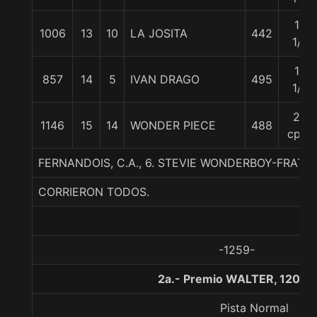
13
1006
13
10
LA JOSITA
442
1/2
18
857
14
5
IVAN DRAGO
495
1/2
22
1146
15
14
WONDER PIECE
488
cpos
FERNANDOIS, C.A., 6. STEVIE WONDERBOY-FRATEL
CORRIERON TODOS.
-1259-
2a.- Premio WALTER, 1200 
Pista Normal