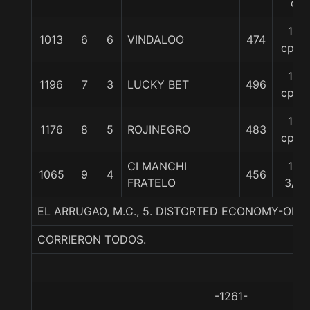
c
16
1013
6
6
VINDALOO
474
cpos
18
1196
7
3
LUCKY BET
496
cpos
19
1176
8
5
ROJINEGRO
483
cpos
CI MANCHI
19
1065
9
4
456
FRATELO
3/4
EL ARRUGAO, M.C., 5. DISTORTED ECONOMY-ORNE
CORRIERON TODOS.
-1261-