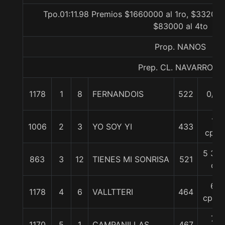
Tpo.01:11.98 Premios $1660000 al 1ro, $332000
$83000 al 4to
Prop. NANOS
Prep. CL. NAVARRO A.
1178
1
8
FERNANDOIS
522
0/0
1
1006
2
3
YO SOY YI
433
cpo.
5 3/4
863
3
12
TIENES MI SONRISA
521
c
6
1178
4
6
VALLTTERI
464
cpos.
7
1170
5
1
CAMPANILLAS
467