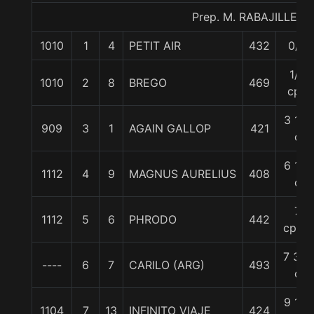
Prep. M. RABAJILLE D.
1010
1
4
PETIT AIR
432
0/0
1/2
1010
2
8
BREGO
469
cpo
3 1/2
909
3
1
AGAIN GALLOP
421
c
6 1/2
1112
4
9
MAGNUS AURELIUS
408
c
7
1112
5
6
PHRODO
442
cpos.
7 3/4
----
6
7
CARILO (ARG)
493
c
9 1/4
1104
7
13
INFINITO VIAJE
424