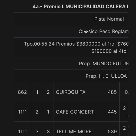
4a.- Premio I. MUNICIPALIDAD CALERA DE
Pista Normal
Cl�sico Peso Reglamen
Tpo.00:55.24 Premios $3800000 al 1ro, $760000
$190000 al 4to
Prop. MUNDO FUTURO 
Prep. H. E. ULLOA P.
862
1
2
QUIROGUITA
485
0/0
2 1/2
1111
2
1
CAFE CONCERT
445
c
2 1/2
1111
3
3
TELL ME MORE
539
c