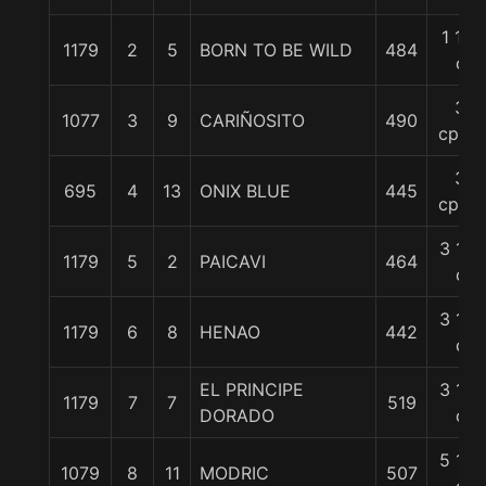
1 1/2
1179
2
5
BORN TO BE WILD
484
c
3
1077
3
9
CARIÑOSITO
490
cpos.
3
695
4
13
ONIX BLUE
445
cpos.
3 1/4
1179
5
2
PAICAVI
464
c
3 1/4
1179
6
8
HENAO
442
c
EL PRINCIPE
3 1/4
1179
7
7
519
DORADO
c
5 1/2
1079
8
11
MODRIC
507