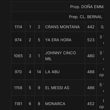
Prop. DOÑA EMMA
Prep. CL. BERNAL G.
1114
1
2
CRANS MONTANA
442
0/0
3 1/2
974
2
5
YA ERA HORA
523
c
JOHNNY CINCO
3 1/2
1065
3
1
480
MIL
c
4
970
4
14
LA ABU
488
cpos.
5 1/2
1158
5
9
EL MESSI AS
486
c
8
1181
6
8
MONARCA
452
cpos.