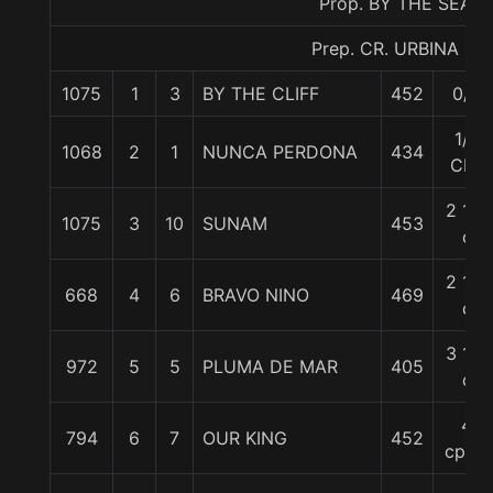
Prop. BY THE SEA
Prep. CR. URBINA R.
1075
1
3
BY THE CLIFF
452
0/0
1/2
1068
2
1
NUNCA PERDONA
434
Cbz
2 1/4
1075
3
10
SUNAM
453
c
2 1/4
668
4
6
BRAVO NINO
469
c
3 1/2
972
5
5
PLUMA DE MAR
405
c
4
794
6
7
OUR KING
452
cpos.