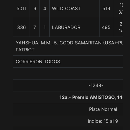
16
5011
6
4
WILD COAST
519
3/4
21
336
7
1
LABURADOR
495
1/4
YAHSHUA, M.M., 5. GOOD SAMARITAN (USA)-PU
PATRIOT
CORRIERON TODOS.
-1248-
12a.- Premio AMISTOSO, 1400
Pista Normal
Indice: 15 al 9