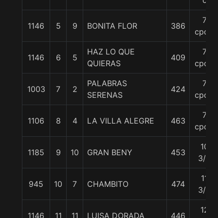
c
7
1146
5
9
BONITA FLOR
386
cpos.
HAZ LO QUE
7
1146
6
5
409
QUIERAS
cpos.
PALABRAS
7
1003
7
2
424
SERENAS
cpos.
7
1106
8
4
LA VILLA ALEGRE
463
cpos.
10
1185
9
10
GRAN BENY
453
3/4
11
945
10
7
CHAMBITO
474
3/4
12
1146
11
11
LUISA DORADA
446