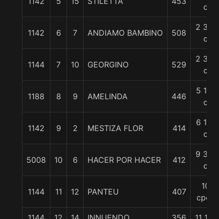
1142
5
15
STILETTA
453
c
2 3/4
1142
6
7
ANDIAMO BAMBINO
508
c
2 3/4
1144
7
10
GEORGINO
529
c
5 1/4
1188
8
9
AMELINDA
446
c
6 1/4
1142
9
2
MESTIZA FLOR
414
c
9 3/4
5008
10
6
HACER POR HACER
412
c
10
1144
11
12
PANTEU
407
cpos
1144
12
14
INNUENDO
356
11 1/4