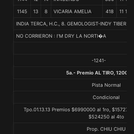
1145
13
8
VICARIA AMELIA
418
11 1/4
INDIA TERCA, H.C., 8. GEMOLOGIST-INDY TIBERI
NO CORRIERON : I'M DRY LA NORTI�A
-1241-
5a.- Premio AL TIRO, 1200 m
Pista Normal
Condicional
Tpo.01.13.13 Premios $6990000 al 1ro, $1572750
$524250 al 4to
Prop. CHIU CHIU