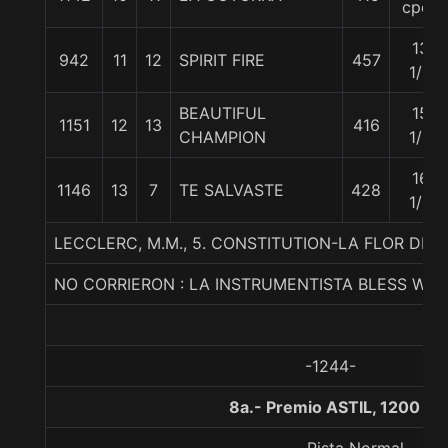
cpos
13
942
11
12
SPIRIT FIRE
457
1/2
BEAUTIFUL
15
1151
12
13
416
CHAMPION
1/2
16
1146
13
7
TE SALVASTE
428
1/4
LECCLERC, M.M., 5. CONSTITUTION-LA FLOR DE
NO CORRIERON : LA INSTRUMENTISTA BLESS WHI
-1244-
8a.- Premio ASTIL, 1200 me