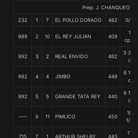
Prep. J. CHANQUEO M.
232
1
7
EL POLLO DORADO
482
0/0
1
989
2
10
EL REY JULIAN
409
cpo.
3 3/4
992
3
2
REAL ENVIDO
462
c
6 1/4
992
4
4
JIMBO
449
c
6 1/2
992
5
5
GRANDE TATA REY
440
c
10
----
6
11
PIMLICO
450
1/2
11
715
7
1
ARTHUR SHELBY
443