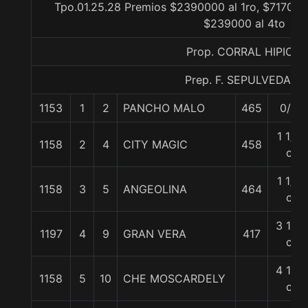
Tpo.01.25.28 Premios $2390000 al 1ro, $717000 
$239000 al 4to
Prop. CORRAL HIPICO
Prep. F. SEPULVEDA E.
1153
1
2
PANCHO MALO
465
0/0
1 1/4
1158
2
4
CITY MAGIC
458
c
1 1/2
1158
3
5
ANGEOLINA
464
c
3 1/4
1197
4
9
GRAN VERA
417
c
4 1/4
1158
5
10
CHE MOSCARDELY
c