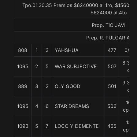
Tpo.01.30.35 Premios $6240000 al 1ro, $1560000
$624000 al 4to
Prop. TIO JAVI
Prep. R. PULGAR A.
808
1
3
YAHSHUA
477
0/0
8 3/4
1095
2
5
WAR SUBJECTIVE
507
c
9 3/4
889
3
2
OLY GOOD
501
c
10
1095
4
6
STAR DREAMS
506
cpos
15
1093
5
7
LOCO Y DEMENTE
465
cpos