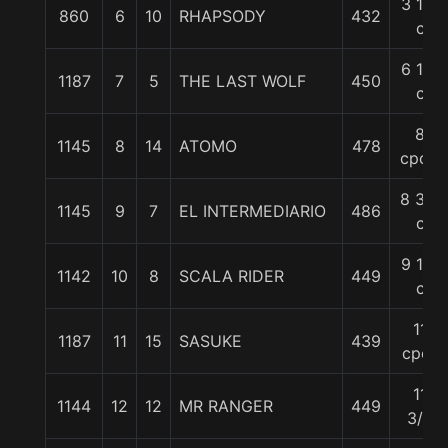
3 1/2
860
6
10
RHAPSODY
432
c
6 1/2
1187
7
5
THE LAST WOLF
450
c
8
1145
8
14
ATOMO
478
cpos.
8 3/4
1145
9
7
EL INTERMEDIARIO
486
c
9 1/4
1142
10
8
SCALA RIDER
449
c
11
1187
11
15
SASUKE
439
cpos
11
1144
12
12
MR RANGER
449
3/4