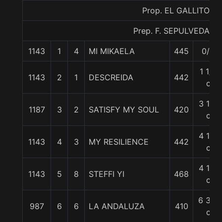
Prop. EL GALLITO
Prep. F. SEPULVEDA E.
1143
1
4
MI MIKAELA
445
0/0
1 1/2
1143
2
1
DESCREIDA
442
c
3 1/2
1187
3
2
SATISFY MY SOUL
420
c
4 1/2
1143
4
3
MY RESILIENCE
442
c
4 1/2
1143
5
8
STEFFI YI
468
c
6 3/4
987
6
6
LA ANDALUZA
410
c