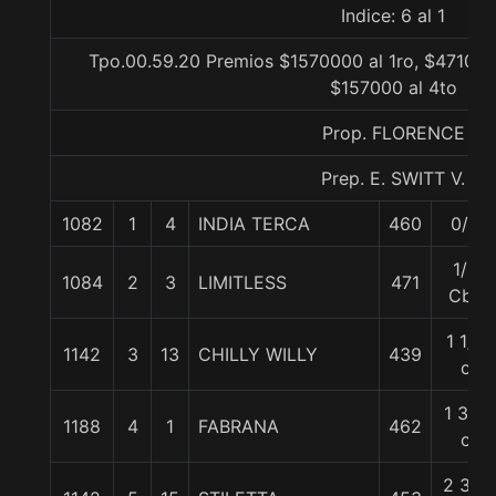
Indice: 6 al 1
Tpo.00.59.20 Premios $1570000 al 1ro, $471000 
$157000 al 4to
Prop. FLORENCE
Prep. E. SWITT V.
1082
1
4
INDIA TERCA
460
0/0
1/2
1084
2
3
LIMITLESS
471
Cbz
1 1/4
1142
3
13
CHILLY WILLY
439
c
1 3/4
1188
4
1
FABRANA
462
c
2 3/4