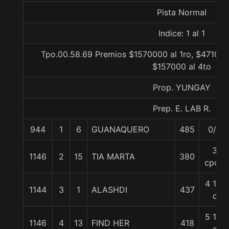
Pista Normal
Indice: 1 al 1
Tpo.00.58.69 Premios $1570000 al 1ro, $471000 
$157000 al 4to
Prop. YUNGAY
Prep. E. LAB R.
944
1
6
GUANAQUERO
485
0/0
3
1146
2
15
TIA MARTA
380
cpos.
4 1/4
1144
3
1
ALASHDI
437
c
5 1/4
1146
4
13
FIND HER
418