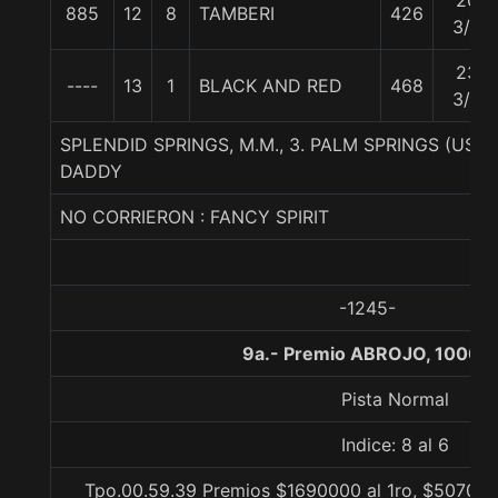
20
885
12
8
TAMBERI
426
3/4
23
----
13
1
BLACK AND RED
468
3/4
SPLENDID SPRINGS, M.M., 3. PALM SPRINGS (USA
DADDY
NO CORRIERON : FANCY SPIRIT
-1245-
9a.- Premio ABROJO, 1000 
Pista Normal
Indice: 8 al 6
Tpo.00.59.39 Premios $1690000 al 1ro, $507000 