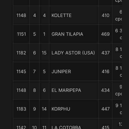
cpos.
6
1148
4
4
KOLETTE
410
cpos.
6 3/4
1151
5
1
GRAN TILAPIA
469
c
8 1/2
1182
6
15
LADY ASTOR (USA)
437
c
8 1/2
1145
7
5
JUNIPER
416
c
9
1148
8
6
EL MARIPEPA
434
cpos.
9 1/2
1183
9
14
KORPHU
447
c
13
1142
10
11
LA COTORRA
415