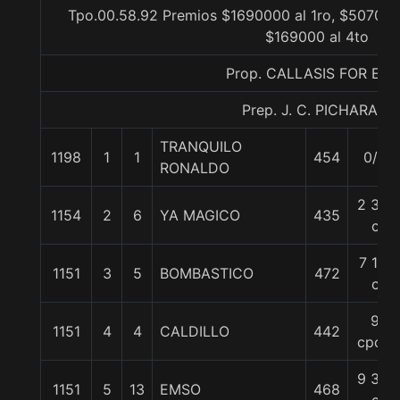
Tpo.00.58.92 Premios $1690000 al 1ro, $507000 
$169000 al 4to
Prop. CALLASIS FOR EV
Prep. J. C. PICHARA J.
TRANQUILO
1198
1
1
454
0/0
RONALDO
2 3/4
1154
2
6
YA MAGICO
435
c
7 1/4
1151
3
5
BOMBASTICO
472
c
9
1151
4
4
CALDILLO
442
cpos.
9 3/4
1151
5
13
EMSO
468