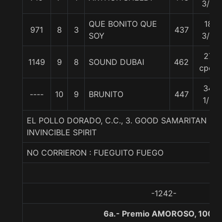
3/4
QUE BONITO QUE
18
971
8
3
437
SOY
3/4
27
1149
9
8
SOUND DUBAI
462
cpos
34
----
10
9
BRUNITO
447
1/2
EL POLLO DORADO, C.C., 3. GOOD SAMARITAN (U
INVINCIBLE SPIRIT
NO CORRIERON : FUEGUITO FUEGO
-1242-
6a.- Premio AMOROSO, 1000 