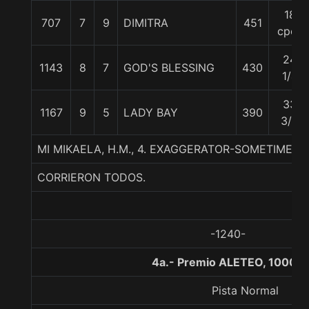
18
707
7
9
DIMITRA
451
cpos
24
1143
8
7
GOD'S BLESSING
430
1/4
33
1167
9
5
LADY BAY
390
3/4
MI MIKAELA, H.M., 4. EXAGGERATOR-SOMETIMES
CORRIERON TODOS.
-1240-
4a.- Premio ALETEO, 1000 m
Pista Normal