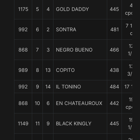
4
1175
5
4
GOLD DADDY
445
cpos.
7 1/2
992
6
2
SONTRA
481
c
12
868
7
3
NEGRO BUENO
466
1/2
13
989
8
13
COPITO
438
3/4
992
9
14
IL TONINO
484
17 1/2
19
868
10
6
EN CHATEAUROUX
442
cpos
19
1149
11
9
BLACK KINGLY
445
1/2