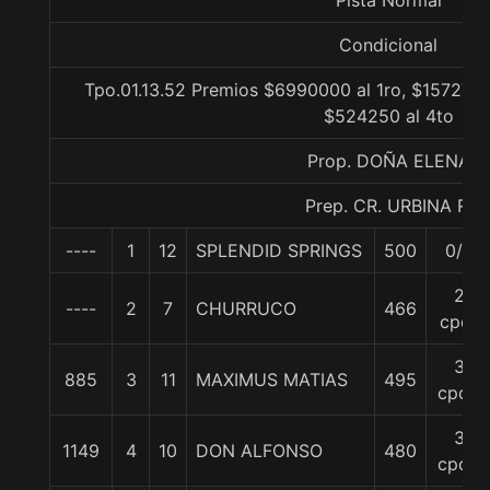
Pista Normal
Condicional
Tpo.01.13.52 Premios $6990000 al 1ro, $1572750
$524250 al 4to
Prop. DOÑA ELENA
Prep. CR. URBINA R.
----
1
12
SPLENDID SPRINGS
500
0/0
2
----
2
7
CHURRUCO
466
cpos
3
885
3
11
MAXIMUS MATIAS
495
cpos.
3
1149
4
10
DON ALFONSO
480
cpos.