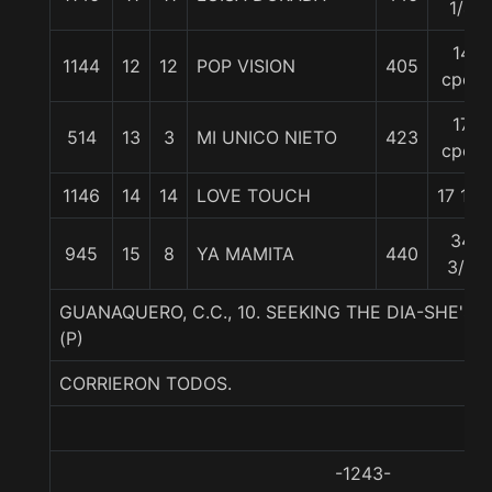
1/4
14
1144
12
12
POP VISION
405
cpos
17
514
13
3
MI UNICO NIETO
423
cpos
1146
14
14
LOVE TOUCH
17 1/2
34
945
15
8
YA MAMITA
440
3/4
GUANAQUERO, C.C., 10. SEEKING THE DIA-SHE'S
(P)
CORRIERON TODOS.
-1243-