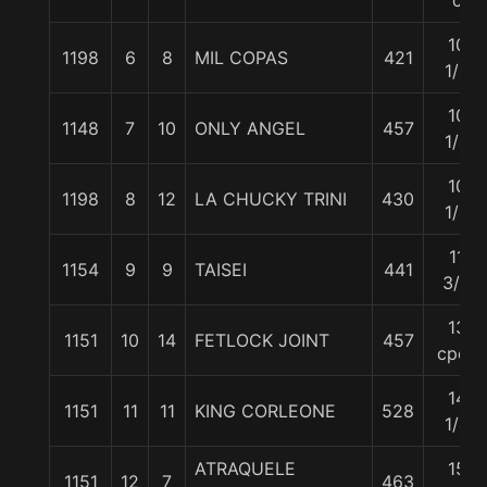
c
10
1198
6
8
MIL COPAS
421
1/4
10
1148
7
10
ONLY ANGEL
457
1/4
10
1198
8
12
LA CHUCKY TRINI
430
1/4
11
1154
9
9
TAISEI
441
3/4
13
1151
10
14
FETLOCK JOINT
457
cpos
14
1151
11
11
KING CORLEONE
528
1/4
ATRAQUELE
15
1151
12
7
463