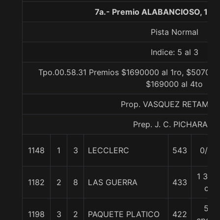
7a.- Premio ALABANCIOSO, 100
Pista Normal
Indice: 5 al 3
Tpo.00.58.31 Premios $1690000 al 1ro, $507000 
$169000 al 4to
Prop. VASQUEZ RETAMAL
Prep. J. C. PICHARA J.
1148
1
3
LECCLERC
543
0/0
1 3/4
1182
2
8
LAS GUERRA
433
c
5
1198
3
2
PAQUETE PLATICO
422