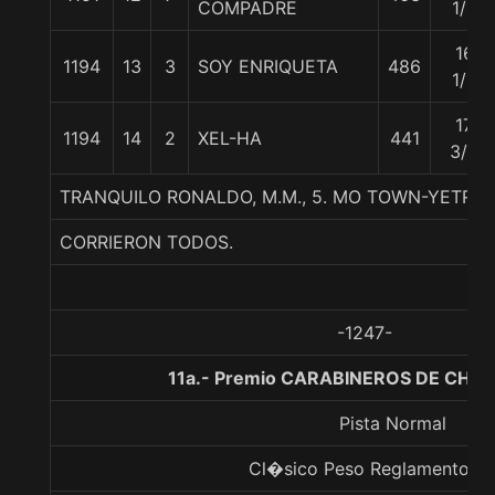
COMPADRE
1/2
16
1194
13
3
SOY ENRIQUETA
486
1/2
17
1194
14
2
XEL-HA
441
3/4
TRANQUILO RONALDO, M.M., 5. MO TOWN-YETRA-
CORRIERON TODOS.
-1247-
11a.- Premio CARABINEROS DE CHILE
Pista Normal
Cl�sico Peso Reglamento Li