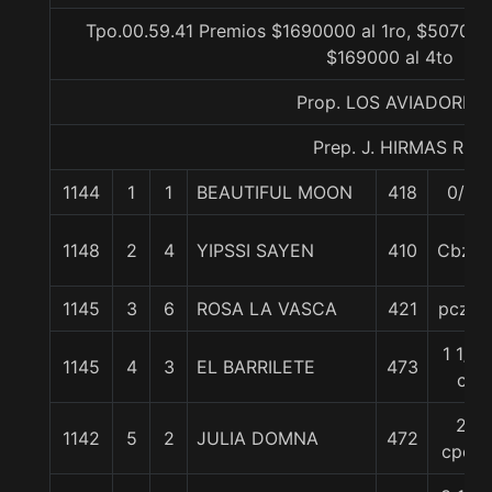
Tpo.00.59.41 Premios $1690000 al 1ro, $507000 
$169000 al 4to
Prop. LOS AVIADORES
Prep. J. HIRMAS R.
1144
1
1
BEAUTIFUL MOON
418
0/0
1148
2
4
YIPSSI SAYEN
410
Cbza.
1145
3
6
ROSA LA VASCA
421
pczo.
1 1/2
1145
4
3
EL BARRILETE
473
c
2
1142
5
2
JULIA DOMNA
472
cpos