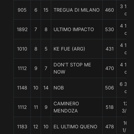
3 1/2
905
6
15
TREGUA DI MILANO
460
c
4 1/4
1892
7
8
ULTIMO IMPACTO
530
c
4 1/2
1010
8
5
KE FUE (ARG)
431
c
DON'T STOP ME
4 1/2
1112
9
7
470
NOW
c
6 3/4
1148
10
14
NOB
506
c
CAMINERO
12
1112
11
9
518
MENDOZA
3/4
16
1183
12
10
EL ULTIMO QUENO
478
1/2