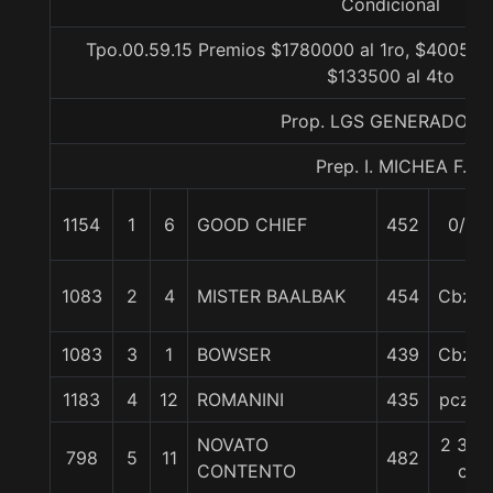
Condicional
Tpo.00.59.15 Premios $1780000 al 1ro, $400500 
$133500 al 4to
Prop. LGS GENERADORE
Prep. I. MICHEA F.
1154
1
6
GOOD CHIEF
452
0/0
1083
2
4
MISTER BAALBAK
454
Cbza.
1083
3
1
BOWSER
439
Cbza.
1183
4
12
ROMANINI
435
pczo.
NOVATO
2 3/4
798
5
11
482
CONTENTO
c