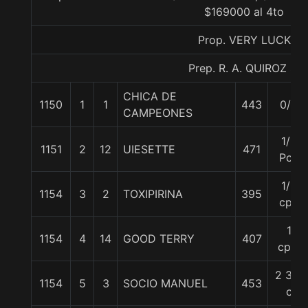
$169000 al 4to
Prop. VERY LUCK
Prep. R. A. QUIROZ S.
CHICA DE
1150
1
1
443
0/0
CAMPEONES
1/2
1151
2
12
UIESETTE
471
Pcz
1/2
1154
3
2
TOXIPIRINA
395
cpo
1
1154
4
14
GOOD TERRY
407
cpo.
2 3/4
1154
5
3
SOCIO MANUEL
453
c