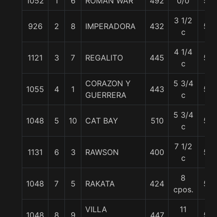
1052
1
6
ROMAN WAR
492
0/0
57
3 1/2
926
2
8
IMPERADORA
432
57
c
4 1/4
1121
3
7
REGALITO
445
57
c
CORAZON Y
5 3/4
1055
4
1
443
57
GUERRERA
c
5 3/4
1048
5
10
CAT BAY
510
57
c
7 1/2
1131
6
3
RAWSON
400
57
c
8
1048
7
5
RAKATA
424
57
cpos.
VILLA
11
1048
8
9
447
57