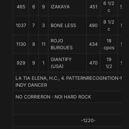
6 1/2
465
6
9
IZAKAYA
451
55.
c
8 1/2
1037
7
3
BONE LESS
490
56
c
ROJO
18
1130
8
11
434
58
BURGUES
cpos
GIANTIFY
19
929
9
1
470
58
(USA)
1/2
LA TIA ELENA, H.C., 4. PATTERNRECOGNITION-NO
INDY DANCER
NO CORRIERON : NOI HARD ROCK
-1220-