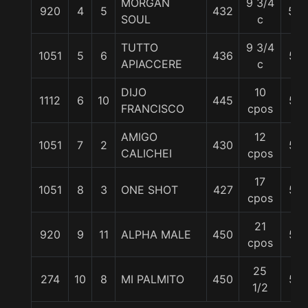
MORGAN
9 3/4
920
4
5
432
56
SOUL
c
TUTTO
9 3/4
1051
5
6
436
57
APIACCERE
c
DIJO
10
1112
6
10
445
57
FRANCISCO
cpos
AMIGO
12
1051
7
2
430
57
CALICHEI
cpos
17
1051
8
3
ONE SHOT
427
57
cpos
21
920
9
11
ALPHA MALE
450
57
cpos
25
274
10
8
MI PALMITO
450
57
1/2