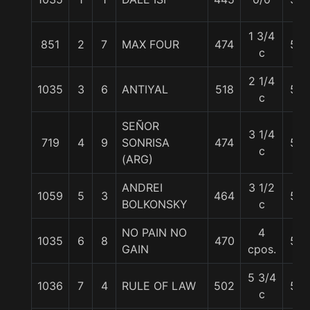
1 3/4
851
2
7
MAX FOUR
474
56
c
2 1/4
1035
3
6
ANTIYAL
518
54
c
SEÑOR
3 1/4
719
4
9
SONRISA
474
52
c
(ARG)
ANDREI
3 1/2
1059
5
3
464
58
BOLKONSKY
c
NO PAIN NO
4
1035
6
8
470
59
GAIN
cpos.
5 3/4
1036
7
4
RULE OF LAW
502
59
c