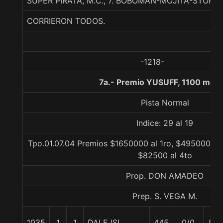
SUPER PIRATA, M.C., 7. BOBOMAN-MOJITA-STORM
CORRIERON TODOS.
-1218-
7a.- Premio YUSUFF, 1100 metr
Pista Normal
Indice: 29 al 19
Tpo.01.07.04 Premios $1650000 al 1ro, $495000 al 
$82500 al 4to
Prop. DON AMADEO
Prep. S. VEGA M.
1035
1
1
DALE ISI
445
0/0
59