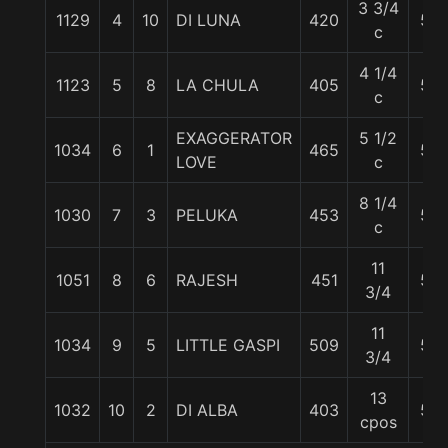
3 3/4
1129
4
10
DI LUNA
420
57
c
4 1/4
1123
5
8
LA CHULA
405
57
c
EXAGGERATOR
5 1/2
1034
6
1
465
57
LOVE
c
8 1/4
1030
7
3
PELUKA
453
57
c
11
1051
8
6
RAJESH
451
57
3/4
11
1034
9
5
LITTLE GASPI
509
57
3/4
13
1032
10
2
DI ALBA
403
57
cpos