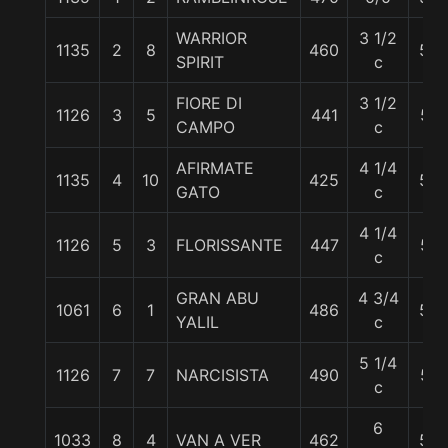
WARRIOR
3 1/2
1135
2
8
460
58
SPIRIT
c
FIORE DI
3 1/2
1126
3
5
441
57
CAMPO
c
AFIRMATE
4 1/4
1135
4
10
425
58
GATO
c
4 1/4
1126
5
3
FLORISSANTE
447
57
c
GRAN ABU
4 3/4
1061
6
1
486
58
YALIL
c
5 1/4
1126
7
7
NARCISISTA
490
57
c
6
1033
8
4
VAN A VER
462
58