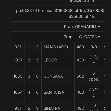
Indice: 6 al 4
Tpo.01.37.76 Premios $1900000 al 1ro, $570000 al 
$95000 al 4to
Prop. GRANADILLA
Prep. L. G. CATENA
931
1
3
MAKIS (ARG)
480
0/0
57
3 1/2
1037
2
5
LECOR
430
57
c
6
1055
3
8
GONSARA
502
57
cpos.
7 3/4
1054
4
6
SANTA ISA
468
57
c
10
931
5
9
SINATRA
492
56