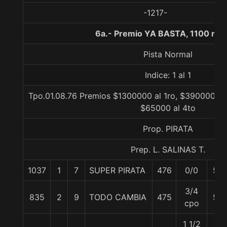
-1217-
6a.- Premio YA BASTA, 1100 met
Pista Normal
Indice: 1 al 1
Tpo.01.08.76 Premios $1300000 al 1ro, $390000 al 
$65000 al 4to
Prop. PIRATA
Prep. L. SALINAS T.
1037
1
7
SUPER PIRATA
476
0/0
57
3/4
835
2
9
TODO CAMBIA
475
57
cpo
1 1/2