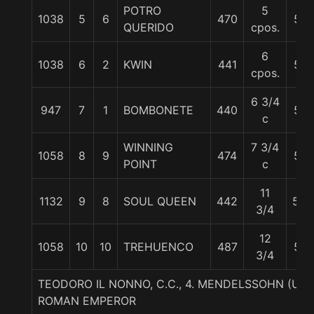
POTRO
5
1038
5
6
470
54
QUERIDO
cpos.
6
1038
6
2
KWIN
441
58
cpos.
6 3/4
947
7
1
BOMBONETE
440
56
c
WINNING
7 3/4
1058
8
9
474
54
POINT
c
11
1132
9
8
SOUL QUEEN
442
55.
3/4
12
1058
10
10
TREHUENCO
487
58
3/4
TEODORO IL NONNO, C.C., 4. MENDELSSOHN (USA
ROMAN EMPEROR