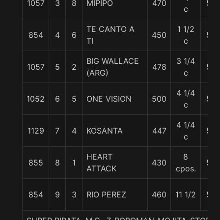
1057
3
8
MIPIPO
470
57
c
TE CANTO A
1 1/2
854
4
6
450
57
TI
c
BIG WALLACE
3 1/4
1057
5
2
478
57
(ARG)
c
4 1/4
1052
6
5
ONE VISION
500
57
c
4 1/4
1129
7
4
KOSANTA
447
57
c
HEART
8
855
8
1
430
57
ATTACK
cpos.
854
9
3
RIO PEREZ
460
11 1/2
57