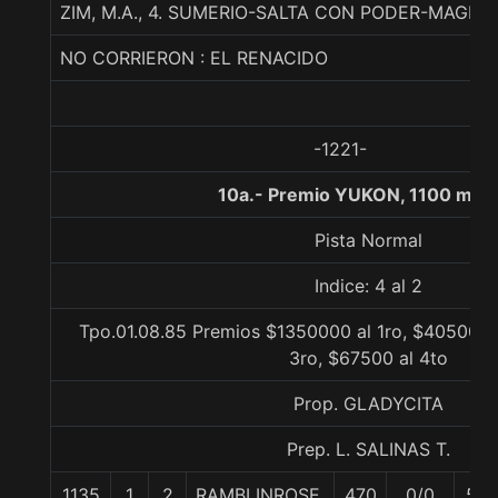
ZIM, M.A., 4. SUMERIO-SALTA CON PODER-MAGNIF
NO CORRIERON : EL RENACIDO
-1221-
10a.- Premio YUKON, 1100 met
Pista Normal
Indice: 4 al 2
Tpo.01.08.85 Premios $1350000 al 1ro, $405000 
3ro, $67500 al 4to
Prop. GLADYCITA
Prep. L. SALINAS T.
1135
1
2
RAMBLINROSE
470
0/0
58