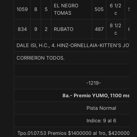
EL NEGRO
6 1/2
1059
8
5
505
58
TOMAS
c
8 1/2
834
9
2
RUBATO
487
60
c
DALE ISI, H.C., 4. HINZ-ORNELLAIA-KITTEN'S JOY
CORRIERON TODOS.
-1219-
8a.- Premio YUMO, 1100 metr
Pista Normal
Indice: 9 al 6
Tpo.01.07.53 Premios $1400000 al 1ro, $420000 al 