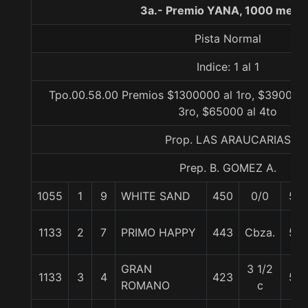
3a.- Premio YANA, 1000 metr
Pista Normal
Indice: 1 al 1
Tpo.00.58.00 Premios $1300000 al 1ro, $390000 
3ro, $65000 al 4to
Prop. LAS ARAUCARIAS
Prep. B. GOMEZ A.
1055
1
9
WHITE SAND
450
0/0
57
1133
2
7
PRIMO HAPPY
443
Cbza.
57
GRAN
3 1/2
1133
3
4
423
57
ROMANO
c