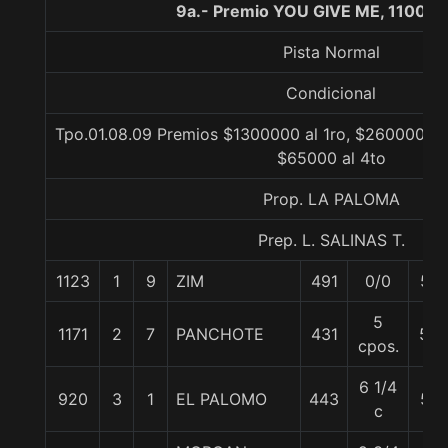
9a.- Premio YOU GIVE ME, 1100 m
Pista Normal
Condicional
Tpo.01.08.09 Premios $1300000 al 1ro, $260000 al 
$65000 al 4to
Prop. LA PALOMA
Prep. L. SALINAS T.
1123
1
9
ZIM
491
0/0
57
5
1171
2
7
PANCHOTE
431
57.
cpos.
6 1/4
920
3
1
EL PALOMO
443
57
c