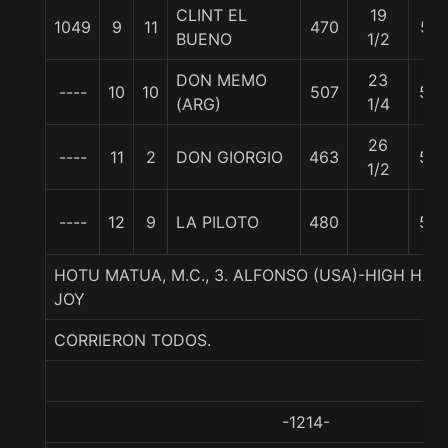
CLINT EL
19
1049
9
11
470
57
BUENO
1/2
DON MEMO
23
----
10
10
507
57.
(ARG)
1/4
26
----
11
2
DON GIORGIO
463
57.
1/2
----
12
9
LA PILOTO
480
55
HOTU MATUA, M.C., 3. ALFONSO (USA)-HIGH HEEL
JOY
CORRIERON TODOS.
-1214-