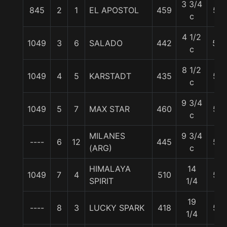
3 3/4
845
2
1
EL APOSTOL
459
57
c
4 1/2
1049
3
6
SALADO
442
56
c
8 1/2
1049
4
5
KARSTADT
435
57
c
9 3/4
1049
5
7
MAX STAR
460
57
c
MILANES
9 3/4
----
6
12
445
57
(ARG)
c
HIMALAYA
14
1049
7
4
510
57
SPIRIT
1/4
19
----
8
3
LUCKY SPARK
418
57
1/4