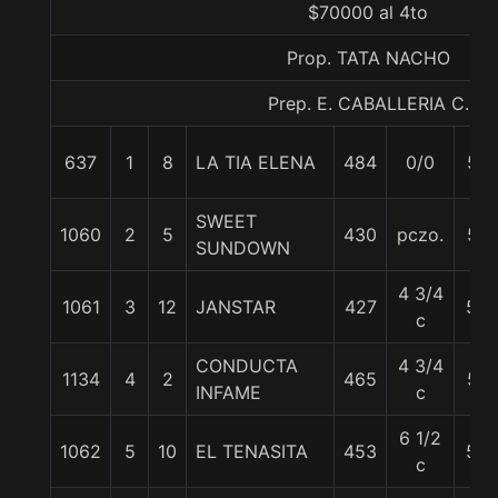
$70000 al 4to
Prop. TATA NACHO
Prep. E. CABALLERIA C.
637
1
8
LA TIA ELENA
484
0/0
57
SWEET
1060
2
5
430
pczo.
57
SUNDOWN
4 3/4
1061
3
12
JANSTAR
427
56
c
CONDUCTA
4 3/4
1134
4
2
465
57
INFAME
c
6 1/2
1062
5
10
EL TENASITA
453
58
c