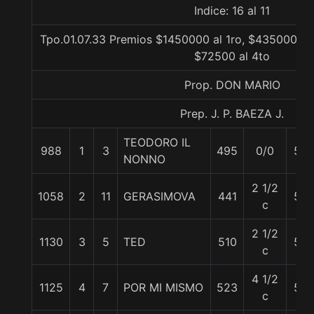
Indice: 16 al 11
Tpo.01.07.33 Premios $1450000 al 1ro, $435000 al 
$72500 al 4to
Prop. DON MARIO
Prep. J. P. BAEZA J.
TEODORO IL
988
1
3
495
0/0
55
NONNO
2 1/2
1058
2
11
GERASIMOVA
441
58
c
2 1/2
1130
3
5
TED
510
55
c
4 1/2
1125
4
7
POR MI MISMO
523
54
c