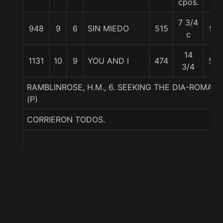
cpos.
7 3/4
948
9
6
SIN MIEDO
515
57
c
14
1131
10
9
YOU AND I
474
56
3/4
RAMBLINROSE, H.M., 6. SEEKING THE DIA-ROMA
(P)
CORRIERON TODOS.