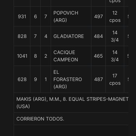
cpos
POPOVICH
12
931
6
7
497
57
(ARG)
cpos
14
828
7
4
GLADIATORE
484
57
3/4
CACIQUE
14
1041
8
2
465
58
CAMPEON
3/4
EL
17
628
9
1
FORASTERO
487
57
cpos
(ARG)
MAKIS (ARG), M.M., 8. EQUAL STRIPES-MAGNETIC
(USA)
CORRIERON TODOS.