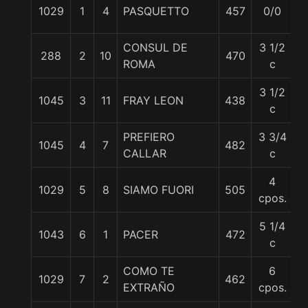
1029
1
4
PASQUETTO
457
0/0
5
CONSUL DE
3 1/2
288
2
10
470
5
ROMA
c
3 1/2
1045
3
11
FRAY LEON
438
5
c
PREFIERO
3 3/4
1045
4
7
482
5
CALLAR
c
4
1029
5
8
SIAMO FUORI
505
5
cpos.
5 1/4
1043
6
1
PACER
472
5
c
COMO TE
6
1029
7
2
462
5
EXTRAÑO
cpos.