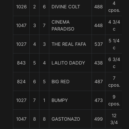
4
1026
2
6
DIVINE COLT
488
5
cpos.
CINEMA
4 3/4
1047
3
7
448
5
PARADISO
c
5 1/4
1027
4
3
THE REAL FAFA
537
5
c
6 3/4
843
5
4
LALITO DADDY
438
5
c
7
824
6
5
BIG RED
487
5
cpos.
9
1027
7
1
BUMPY
473
5
cpos.
12
1047
8
8
GASTONAZO
499
5
3/4