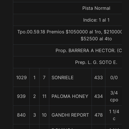
Pista Normal
Indice: 1 al 1
Tpo.00.59.18 Premios $1050000 al 1ro, $210000 al
$52500 al 4to
Prop. BARRERA A HECTOR. (CO
Prep. L. G. SOTO E.
1029
1
7
SONRIELE
433
0/0
5
3/4
939
2
11
PALOMA HONEY
434
5
cpo
1 1/4
840
3
10
GANDHI REPORT
478
5
c