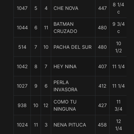
8 1/4
1047
5
4
CHE NOVA
447
5
c
BATMAN
9 3/4
1044
6
11
480
5
CRUZADO
c
10
514
7
10
PACHA DEL SUR
480
5
1/2
1042
8
7
HEY NINA
407
11 1/4
5
PERLA
1027
9
6
412
11 1/4
5
INVASORA
COMO TU
11
938
10
12
427
5
NINGUNA
3/4
12
1024
11
3
NENA PITUCA
458
5
1/4