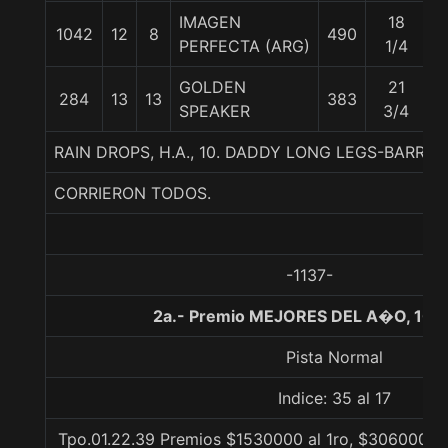
IMAGEN
18
1042
12
8
490
5
PERFECTA (ARG)
1/4
GOLDEN
21
284
13
13
383
5
SPEAKER
3/4
RAIN DROPS, H.A., 10. DADDY LONG LEGS-BARRIS
CORRIERON TODOS.
-1137-
2a.- Premio MEJORES DEL A�O, 100
Pista Normal
Indice: 35 al 17
Tpo.01.22.39 Premios $1530000 al 1ro, $306000 al