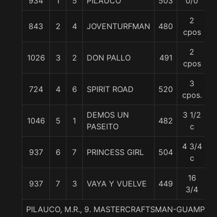
934
1
5
PILAUCO
503
0/0
6
2
843
2
4
JOVENTURFMAN
480
5
cpos
2
1026
3
2
DON PALLO
491
6
cpos
3
724
4
6
SPIRIT ROAD
520
6
cpos.
DEMOS UN
3 1/2
1046
5
1
482
5
PASEITO
c
4 3/4
937
6
7
PRINCESS GIRL
504
5
c
16
937
7
3
VAYA Y VUELVE
449
5
3/4
PILAUCO, M.R., 9. MASTERCRAFTSMAN-GUAMPA