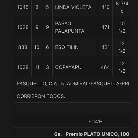
8 3/4
1045
8
5
LINDA VIOLETA
410
5
c
PASAO
10
1028
9
9
471
5
PALAPUNTA
1/2
12
838
10
6
ESO TILIN
421
5
1/2
12
1028
11
3
COPAYAPU
464
5
1/2
PASQUETTO, C.A., 5. ADMIRAL-PASQUETTA-PROUD
CORRIERON TODOS.
-1141-
6a.- Premio PLATO UNICO, 1000 