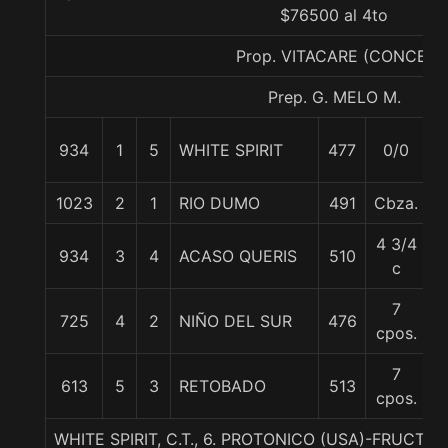
$76500 al 4to
Prop. VITACARE (CONCE)
Prep. G. MELO M.
934
1
5
WHITE SPIRIT
477
0/0
6
1023
2
1
RIO DUMO
491
Cbza.
5
4 3/4
934
3
4
ACASO QUERIS
510
5
c
7
725
4
2
NIÑO DEL SUR
476
6
cpos.
7
613
5
3
RETOBADO
513
5
cpos.
WHITE SPIRIT, C.T., 6. PROTONICO (USA)-FRUCTO