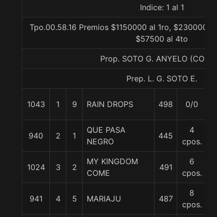
Indice: 1 al 1
Tpo.00.58.16 Premios $1150000 al 1ro, $230000 al
$57500 al 4to
Prop. SOTO G. ANYELO (CONC
Prep. L. G. SOTO E.
1043
1
9
RAIN DROPS
498
0/0
5
QUE PASA
4
940
2
1
445
5
NEGRO
cpos.
MY KINGDOM
6
1024
3
2
491
5
COME
cpos.
8
941
4
5
MARIAJU
487
5
cpos.