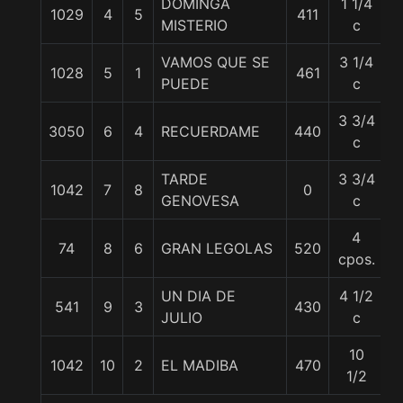
DOMINGA
1 1/4
1029
4
5
411
5
MISTERIO
c
VAMOS QUE SE
3 1/4
1028
5
1
461
5
PUEDE
c
3 3/4
3050
6
4
RECUERDAME
440
5
c
TARDE
3 3/4
1042
7
8
0
5
GENOVESA
c
4
74
8
6
GRAN LEGOLAS
520
5
cpos.
UN DIA DE
4 1/2
541
9
3
430
5
JULIO
c
10
1042
10
2
EL MADIBA
470
5
1/2