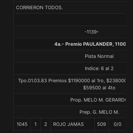
CORRIERON TODOS.
-1139-
4a.- Premio PAULANDER, 1100 m
Pista Normal
Indice: 6 al 2
Tpo.01.03.83 Premios $1190000 al 1ro, $238000 al
$59500 al 4to
Prop. MELO M. GERARDO
Prep. G. MELO M.
1045
1
2
ROJO JAMAS
509
0/0
5