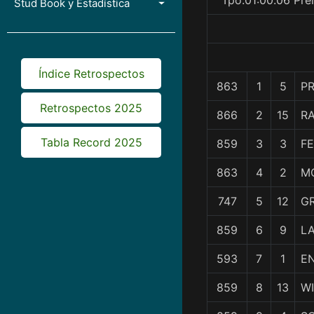
Tpo.01:00.06 Pre
Stud Book y Estadística
Índice Retrospectos
863
1
5
PR
Retrospectos 2025
866
2
15
R
Tabla Record 2025
859
3
3
F
863
4
2
M
747
5
12
G
859
6
9
LA
593
7
1
E
859
8
13
W