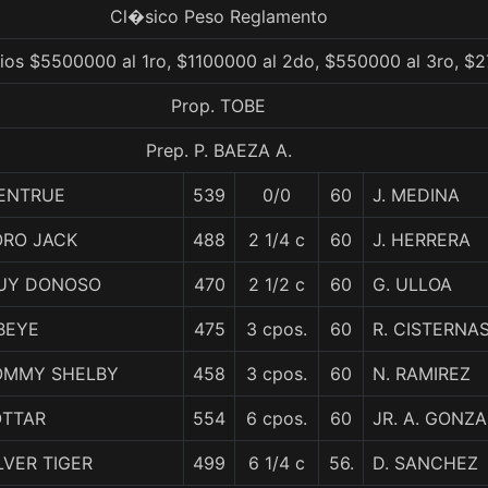
Cl�sico Peso Reglamento
ios $5500000 al 1ro, $1100000 al 2do, $550000 al 3ro, $2
Prop. TOBE
Prep. P. BAEZA A.
ENTRUE
539
0/0
60
J. MEDINA
ORO JACK
488
2 1/4 c
60
J. HERRERA
UY DONOSO
470
2 1/2 c
60
G. ULLOA
BEYE
475
3 cpos.
60
R. CISTERNA
OMMY SHELBY
458
3 cpos.
60
N. RAMIREZ
OTTAR
554
6 cpos.
60
JR. A. GONZ
LVER TIGER
499
6 1/4 c
56.
D. SANCHEZ