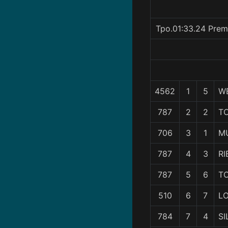
Tpo.01:33.24 Prem
4562
1
5
W
787
2
2
T
706
3
1
M
787
4
3
RI
787
5
6
T
510
6
7
L
784
7
4
SI