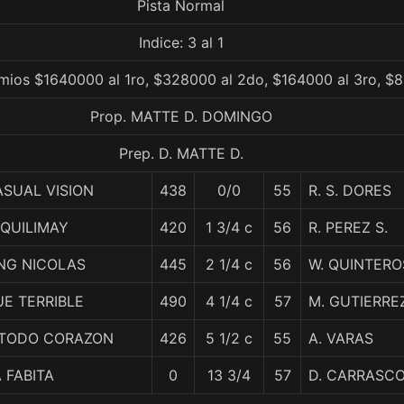
Pista Normal
Indice: 3 al 1
mios $1640000 al 1ro, $328000 al 2do, $164000 al 3ro, $8
Prop. MATTE D. DOMINGO
Prep. D. MATTE D.
SUAL VISION
438
0/0
55
R. S. DORES
QUILIMAY
420
1 3/4 c
56
R. PEREZ S.
NG NICOLAS
445
2 1/4 c
56
W. QUINTERO
E TERRIBLE
490
4 1/4 c
57
M. GUTIERRE
 TODO CORAZON
426
5 1/2 c
55
A. VARAS
 FABITA
0
13 3/4
57
D. CARRASC