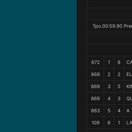
Tpo.00:59.90 Pre
672
1
8
CA
869
2
2
EL
869
3
5
KI
869
4
3
QU
863
5
4
A
109
6
1
LA