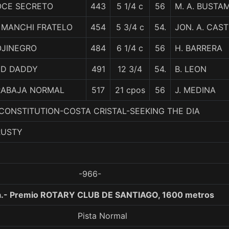
OCE SECRETO
443
5 1/4 c
56
M. A. BUSTA
 MANCHI FRATELO
454
5 3/4 c
54.
JON. A. CAST
OJINEGRO
484
6 1/4 c
56
H. BARRERA
ED DADDY
491
12 3/4
54.
B. LEON
RABAJA NORMAL
517
21 cpos
56
J. MEDINA
. CONSTITUTION-COSTA CRISTAL-SEEKING THE DIA
RUSTY
-966-
a.- Premio ROTARY CLUB DE SANTIAGO, 1600 metros
Pista Normal