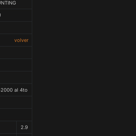
UNTING
U
volver
52000 al 4to
2.9