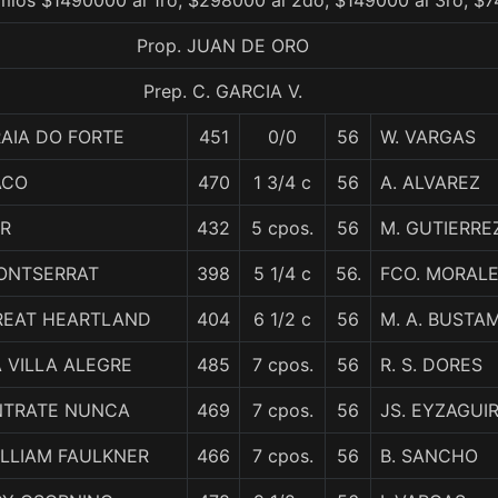
mios $1490000 al 1ro, $298000 al 2do, $149000 al 3ro, $7
Prop. JUAN DE ORO
Prep. C. GARCIA V.
AIA DO FORTE
451
0/0
56
W. VARGAS
ACO
470
1 3/4 c
56
A. ALVAREZ
ER
432
5 cpos.
56
M. GUTIERRE
ONTSERRAT
398
5 1/4 c
56.
FCO. MORAL
REAT HEARTLAND
404
6 1/2 c
56
M. A. BUSTA
 VILLA ALEGRE
485
7 cpos.
56
R. S. DORES
NTRATE NUNCA
469
7 cpos.
56
JS. EYZAGUI
ILLIAM FAULKNER
466
7 cpos.
56
B. SANCHO