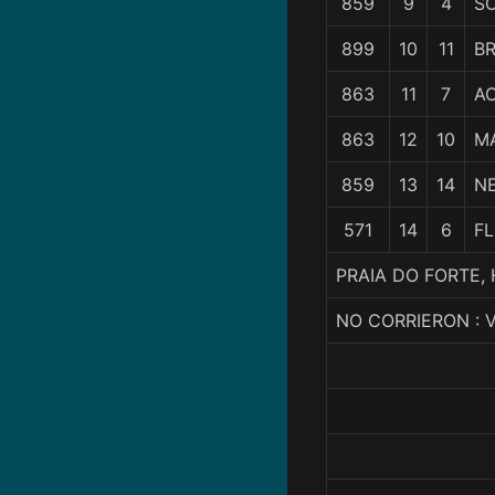
859
9
4
S
899
10
11
BR
863
11
7
A
863
12
10
M
859
13
14
N
571
14
6
F
PRAIA DO FORTE,
NO CORRIERON :