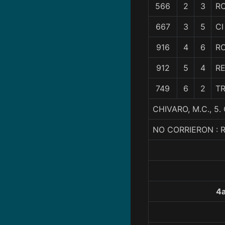
566
2
3
R
667
3
5
CI
916
4
6
R
912
5
4
R
749
6
2
T
CHIVARO, M.C., 5
NO CORRIERON : 
4