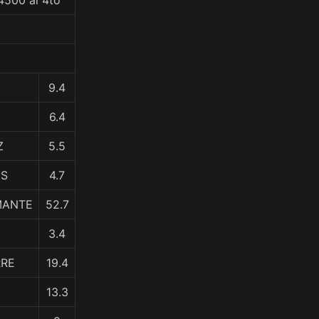
4500 al 4to
9.4
6.4
Z
5.5
ES
4.7
MANTE
52.7
3.4
RRE
19.4
13.3