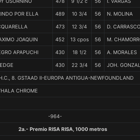
OY OSORNINO
478
9 1/2 c
56
I. VARGAS
INDO POR ELLA
489
10 3/4
56
N. MOLINA
CQUARELLA
473
12 3/4
56
D. CARRASC
AXIMO JOAQUIN
452
13 cpos
56
M. CHAMORR
EGRO APAPUCHI
430
18 1/2
56
A. MORALES
LEDGE
430
22 3/4
56
JOH. GONZA
 H.C., 8. GSTAAD II-EUROPA ANTIGUA-NEWFOUNDLAND
 VHALA CHROME
-964-
2a.- Premio RISA RISA, 1000 metros