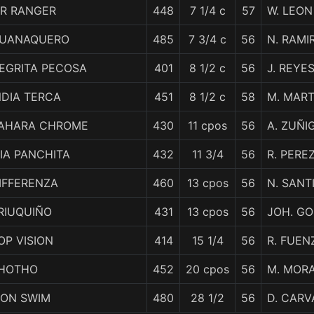
R RANGER
448
7 1/4 c
57
W. LEON
UANAQUERO
485
7 3/4 c
56
N. RAMI
EGRITA PECOSA
401
8 1/2 c
56
J. REYE
NDIA TERCA
451
8 1/2 c
58
M. MART
AHARA CHROME
430
11 cpos
56
A. ZUÑI
IA PANCHITA
432
11 3/4
56
R. PEREZ
IFFERENZA
460
13 cpos
56
N. SANT
RIUQUIÑO
431
13 cpos
56
JOH. G
OP VISION
414
15 1/4
56
R. FUEN
HOTHO
452
20 cpos
56
M. MOR
RON SWIM
480
28 1/2
56
D. CAR