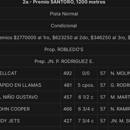
2a.- Premio SANTORO, 1200 metros
Pista Normal
Condicional
remios $2770000 al 1ro, $623250 al 2do, $346250 al 3ro, 
Prop. ROBLEDO'S
Prep. JN. P. RODRIGUEZ E.
ELLCAT
492
0/0
57
N. MOLI
APIDO EN LLAMAS
481
5 cpos.
57
G. RODR
L NIÑO GUSTAVO
457
6 1/2 c
57
M. MART
OHN COOPER
466
6 3/4 c
57
N. RAMI
NDY JETS
427
7 3/4 c
57
JN. M. 