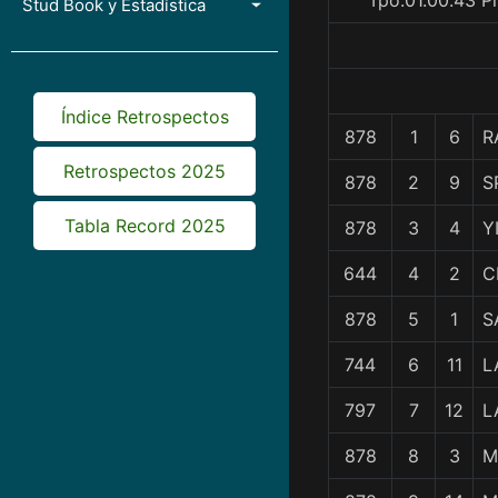
Tpo.01.00.43 P
Stud Book y Estadística
Índice Retrospectos
878
1
6
R
Retrospectos 2025
878
2
9
S
Tabla Record 2025
878
3
4
Y
644
4
2
C
878
5
1
S
744
6
11
L
797
7
12
L
878
8
3
M