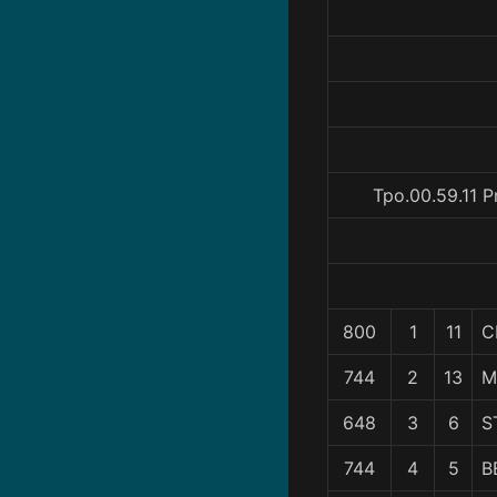
Tpo.00.59.11 P
800
1
11
C
744
2
13
M
648
3
6
S
744
4
5
B