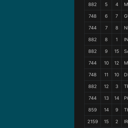
882
5
4
M
748
6
7
G
744
7
8
N
882
8
1
I
882
9
15
S
744
10
12
M
748
11
10
D
882
12
3
T
744
13
14
P
859
14
9
T
2159
15
2
I