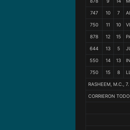
878
9
14
M
747
10
7
A
750
11
10
V
878
12
15
P
644
13
5
J
550
14
13
I
750
15
8
L
RASHEEM, M.C., 
CORRIERON TODO