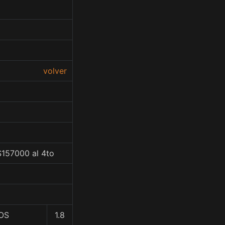
volver
$157000 al 4to
OS
1.8