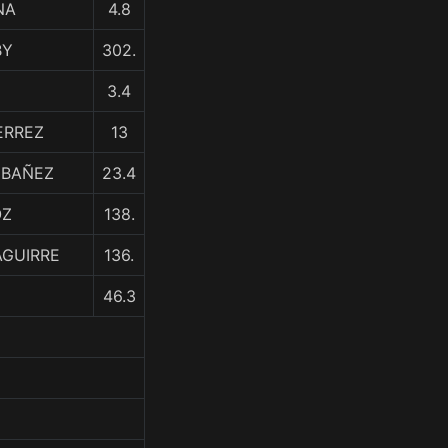
NA
4.8
BY
302.
3.4
ERREZ
13
IBAÑEZ
23.4
OZ
138.
AGUIRRE
136.
46.3