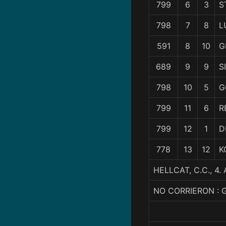
799
6
3
S
798
7
8
L
591
8
10
G
689
9
9
S
798
10
5
G
799
11
6
R
799
12
1
D
778
13
12
K
HELLCAT, C.C., 
NO CORRIERON :