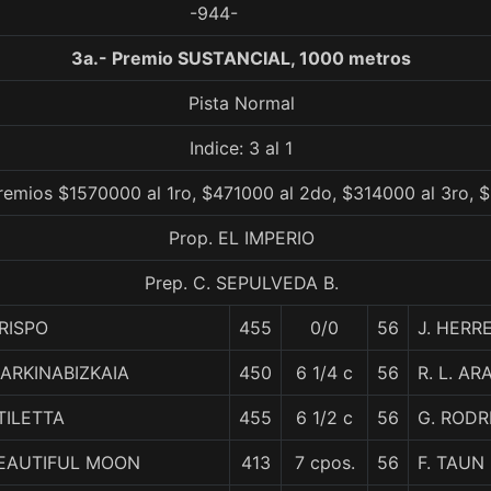
-944-
3a.- Premio SUSTANCIAL, 1000 metros
Pista Normal
Indice: 3 al 1
remios $1570000 al 1ro, $471000 al 2do, $314000 al 3ro, 
Prop. EL IMPERIO
Prep. C. SEPULVEDA B.
RISPO
455
0/0
56
J. HERR
ARKINABIZKAIA
450
6 1/4 c
56
R. L. AR
TILETTA
455
6 1/2 c
56
G. RODR
EAUTIFUL MOON
413
7 cpos.
56
F. TAUN