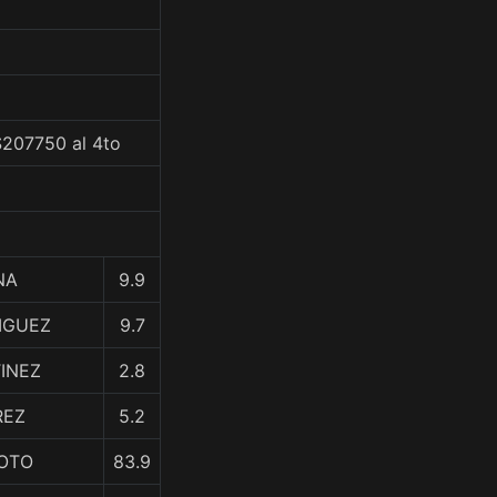
$207750 al 4to
NA
9.9
IGUEZ
9.7
INEZ
2.8
REZ
5.2
SOTO
83.9