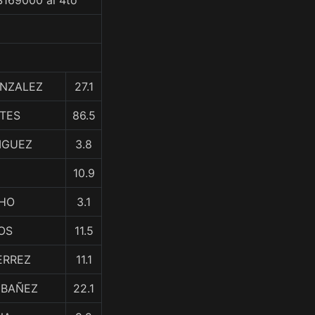
$169000 al 4to
ONZALEZ
27.1
NTES
86.5
IGUEZ
3.8
10.9
CHO
3.1
OS
11.5
ERREZ
11.1
IBAÑEZ
22.1