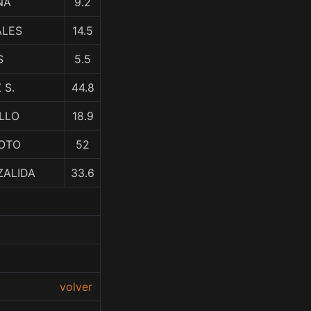
NA
9.2
ALES
14.5
S
5.5
 S.
44.8
ILLO
18.9
SOTO
52
ZALIDA
33.6
volver