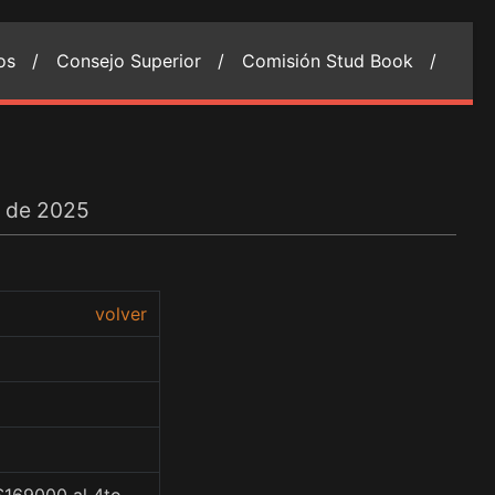
ios /
Consejo Superior /
Comisión Stud Book /
o de 2025
volver