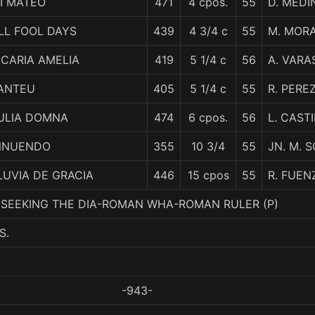
I MATEO
471
4 cpos.
55
D. MEDI
LL FOOL DAYS
439
4 3/4 c
55
M. MOR
ICARIA AMELIA
419
5 1/4 c
56
A. VARA
ANTEU
405
5 1/4 c
55
R. PEREZ
ULIA DOMNA
474
6 cpos.
56
L. CAST
NNUENDO
355
10 3/4
55
JN. M. 
LUVIA DE GRACIA
446
15 cpos
55
R. FUEN
7. SEEKING THE DIA-ROMAN WHA-ROMAN RULER (P)
S.
-943-