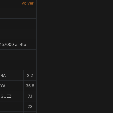
volver
$157000 al 4to
ERA
2.2
AYA
35.8
IGUEZ
7.1
23