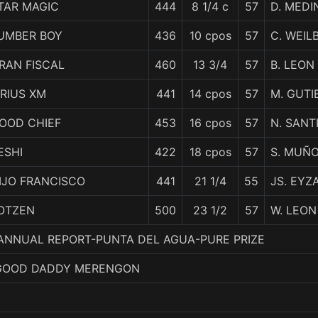
TAR MAGIC
444
8 1/4 c
57
D. MEDI
UMBER BOY
436
10 cpos
57
C. WEIL
RAN FISCAL
460
13 3/4
57
B. LEON
IRIUS XM
441
14 cpos
57
M. GUTI
OOD CHIEF
453
16 cpos
57
N. SANT
ESHI
422
18 cpos
57
S. MUÑ
IJO FRANCISCO
441
21 1/4
55
JS. EYZ
OTZEN
500
23 1/2
57
W. LEON
4. ANNUAL REPORT-PUNTA DEL AGUA-PURE PRIZE
 GOOD DADDY MERENGON