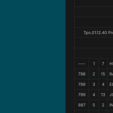
Tpo.01.12.40 P
----
1
7
H
798
2
15
R
799
3
4
E
799
4
13
J
887
5
2
I