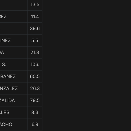
13.5
REZ
11.4
S
39.6
INEZ
5.5
GA
21.3
 S.
106.
IBAÑEZ
60.5
ONZALEZ
26.3
ZALIDA
79.5
ALES
8.3
VACHO
6.9