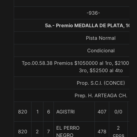
-936-
5a.- Premio MEDALLA DE PLATA, 100
Pista Normal
Condicional
Tpo.00.58.38 Premios $1050000 al 1ro, $210000 
3ro, $52500 al 4to
Prop. S.C.I. (CONCE)
Prep. H. ARTEAGA CH.
820
1
6
AGISTRI
407
0/0
55
EL PERRO
2
820
2
7
478
55
NEGRO
cpos