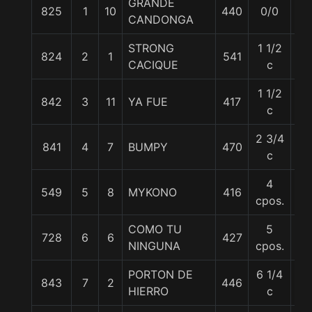
GRANDE
825
1
10
440
0/0
56
CANDONGA
STRONG
1 1/2
824
2
1
541
56
CACIQUE
c
1 1/2
842
3
11
YA FUE
417
55
c
2 3/4
841
4
7
BUMPY
470
56
c
4
549
5
8
MYKONO
416
55
cpos.
COMO TU
5
728
6
6
427
55
NINGUNA
cpos.
PORTON DE
6 1/4
843
7
2
446
56
HIERRO
c