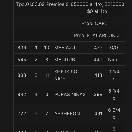
Tpo.01.03.69 Premios $1050000 al 1ro, $210000 al 
$0 al 4to
Prop. CARLITI
Prep. E. ALARCON J.
839
1
10
MARIAJU
475
0/0
56
545
2
8
MACDUB
449
Nariz
55
SHE IS SO
3 1/4
838
3
11
418
55
NICE
c
5 1/4
842
4
3
PURAS NIÑAS
398
57
c
6 3/4
722
5
7
ABSHERON
491
56
c
8