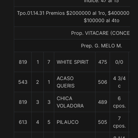
Indice: 47 al 15
Tpo.01.14.31 Premios $2000000 al 1ro, $400000 al 
$100000 al 4to
Prop. VITACARE (CONCE)
Prep. G. MELO M.
819
1
7
WHITE SPIRIT
475
0/0
57
ACASO
4 3/4
543
2
1
506
55
QUERIS
c
CHICA
6
819
3
3
489
63
VOLADORA
cpos.
7
613
4
5
PILAUCO
505
52
cpos.