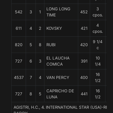
LONG LONG
3
542
3
1
452
57
TIME
cpos.
4
611
4
2
KOVSKY
421
57
cpos.
9 1/4
820
5
8
RUBI
420
55
c
EL LAUCHA
10
727
6
3
391
57
COMICA
1/4
16
4537
7
4
VAN PERCY
400
57
1/2
CAPRICHO DE
16
727
8
5
441
52
LUNA
1/2
AGISTRI, H.C., 4. INTERNATIONAL STAR (USA)-RE