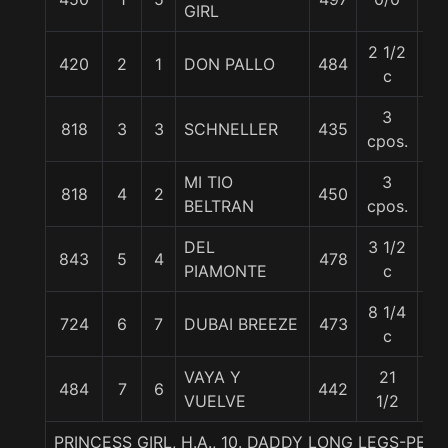
GIRL
2 1/2
420
2
1
DON PALLO
484
60
c
3
818
3
3
SCHNELLER
435
61
cpos.
MI TIO
3
818
4
2
450
61
BELTRAN
cpos.
DEL
3 1/2
843
5
4
478
57
PIAMONTE
c
8 1/4
724
6
7
DUBAI BREEZE
473
61
c
VAYA Y
21
484
7
6
442
56
VUELVE
1/2
PRINCESS GIRL, H.A., 10. DADDY LONG LEGS-PE