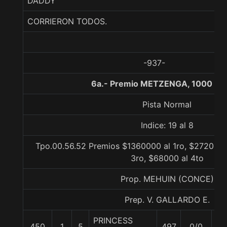
DADDY
CORRIERON TODOS.
-937-
6a.- Premio METZENGA, 1000 me
Pista Normal
Indice: 19 al 8
Tpo.00.56.52 Premios $1360000 al 1ro, $272000 
3ro, $68000 al 4to
Prop. MEHUIN (CONCE)
Prep. V. GALLARDO E.
PRINCESS
450
1
5
497
0/0
55