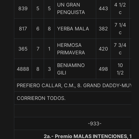
UN GRAN
4 1/2
839
5
5
443
56
PENQUISTA
c
7 1/4
817
6
8
YERBA MALA
382
56
c
HERMOSA
7 3/4
365
7
1
420
56
PRIMAVERA
c
BENIAMINO
10
4888
8
3
498
56
GILI
1/2
PREFIERO CALLAR, C.M., 8. GRAND DADDY-MUY 
CORRIERON TODOS.
-933-
2a.- Premio MALAS INTENCIONES, 130