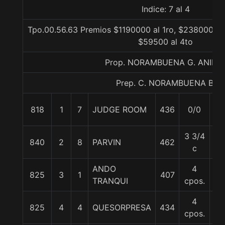
Indice: 7 al 4
Tpo.00.56.63 Premios $1190000 al 1ro, $238000 al 
$59500 al 4to
Prop. NORAMBUENA G. ANIBA
Prep. C. NORAMBUENA B.
818
1
7
JUDGE ROOM
436
0/0
58
3 3/4
840
2
8
PARVIN
462
55
c
ANDO
4
825
3
1
407
56
TRANQUI
cpos.
4
825
4
4
QUESORPRESA
434
56
cpos.