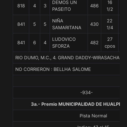
DEMOS UN
16
818
4
3
486
59
PASEITO
1/2
NIÑA
22
841
5
5
430
55
SAMARITANA
1/4
LUDOVICO
27
841
6
4
482
57
SFORZA
cpos
RIO DUMO, M.C., 4. GRAND DADDY-WIRASACHA-
NO CORRIERON : BELLHA SALOME
-934-
3a.- Premio MUNICIPALIDAD DE HUALPEN,
Pista Normal