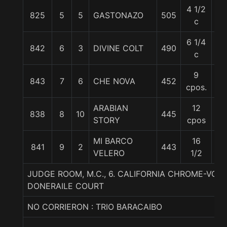
4 1/2
825
5
5
GASTONAZO
505
55
c
6 1/4
842
6
3
DIVINE COLT
490
58
c
9
843
7
6
CHE NOVA
452
55
cpos.
ARABIAN
12
838
8
10
445
57
STORY
cpos
MI BARCO
16
841
9
2
443
57
VELERO
1/2
JUDGE ROOM, M.C., 6. CALIFORNIA CHROME-VOTI
DONERAILE COURT
NO CORRIERON : TRIO BARACAIBO