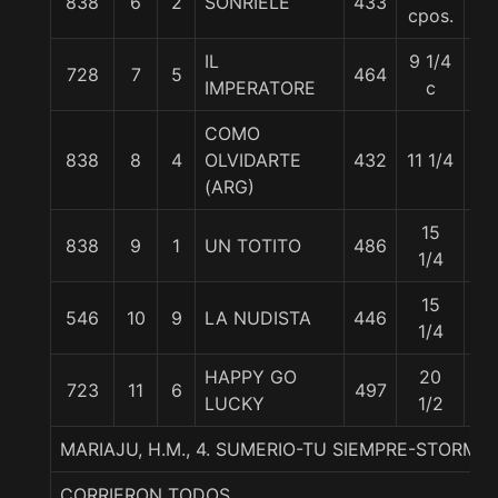
838
6
2
SONRIELE
433
56
cpos.
IL
9 1/4
728
7
5
464
55
IMPERATORE
c
COMO
838
8
4
OLVIDARTE
432
11 1/4
55
(ARG)
15
838
9
1
UN TOTITO
486
56
1/4
15
546
10
9
LA NUDISTA
446
56
1/4
HAPPY GO
20
723
11
6
497
55
LUCKY
1/2
MARIAJU, H.M., 4. SUMERIO-TU SIEMPRE-STORMIN
CORRIERON TODOS.