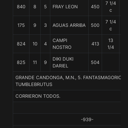
7 1/4
840
8
5
FRAY LEON
450
55
c
7 1/4
175
9
3
AGUAS ARRIBA
500
56
c
CAMPI
13
824
10
4
413
55
NOSTRO
1/4
DIKI DUKI
825
11
9
504
56
DARIEL
GRANDE CANDONGA, M.N., 5. FANTASMAGORICO-A
TUMBLEBRUTUS
CORRIERON TODOS.
-939-