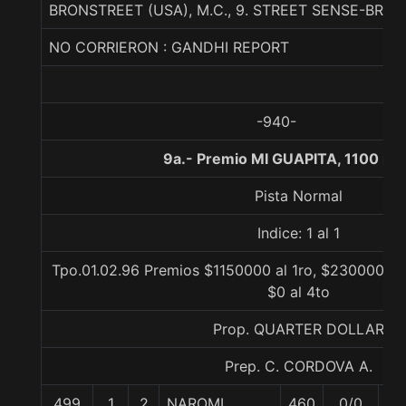
BRONSTREET (USA), M.C., 9. STREET SENSE-BRO
NO CORRIERON : GANDHI REPORT
-940-
9a.- Premio MI GUAPITA, 1100 me
Pista Normal
Indice: 1 al 1
Tpo.01.02.96 Premios $1150000 al 1ro, $230000 al 
$0 al 4to
Prop. QUARTER DOLLAR
Prep. C. CORDOVA A.
499
1
2
NAROMI
460
0/0
56