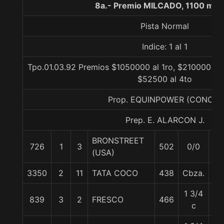
8a.- Premio MILCADO, 1100 met
Pista Normal
Indice: 1 al 1
Tpo.01.03.92 Premios $1050000 al 1ro, $210000 al 
$52500 al 4to
Prop. EQUINPOWER (CONCE)
Prep. E. ALARCON J.
BRONSTREET
726
1
3
502
0/0
56
(USA)
3350
2
11
TATA COCO
438
Cbza.
56
1 3/4
839
3
2
FRESCO
466
56
c