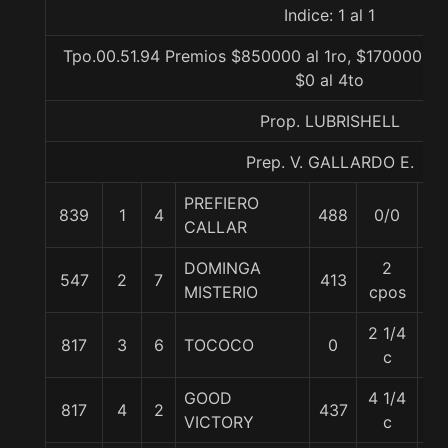
Indice: 1 al 1
Tpo.00.51.94 Premios $850000 al 1ro, $170000 al 
$0 al 4to
Prop. LUBRISHELL
Prep. V. GALLARDO E.
PREFIERO
839
1
4
488
0/0
56
CALLAR
DOMINGA
2
547
2
7
413
56
MISTERIO
cpos
2 1/4
817
3
6
TOCOCO
0
56
c
GOOD
4 1/4
817
4
2
437
56
VICTORY
c