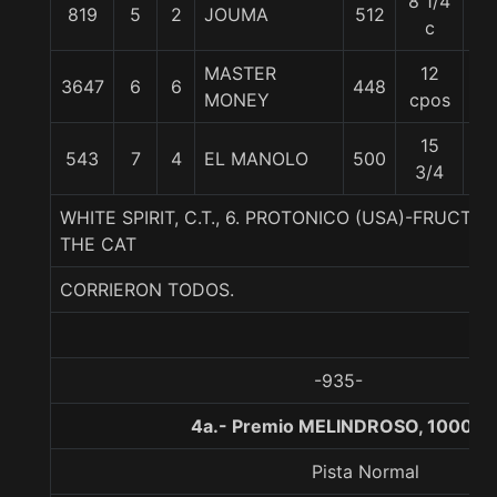
8 1/4
819
5
2
JOUMA
512
56
c
MASTER
12
3647
6
6
448
52
MONEY
cpos
15
543
7
4
EL MANOLO
500
52
3/4
WHITE SPIRIT, C.T., 6. PROTONICO (USA)-FRUCTO
THE CAT
CORRIERON TODOS.
-935-
4a.- Premio MELINDROSO, 1000 m
Pista Normal