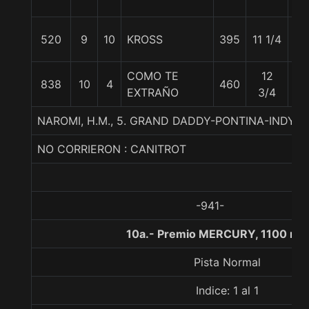
520
9
10
KROSS
395
11 1/4
56
COMO TE
12
838
10
4
460
55
EXTRAÑO
3/4
NAROMI, H.M., 5. GRAND DADDY-PONTINA-INDY V
NO CORRIERON : CANITROT
-941-
10a.- Premio MERCURY, 1100 me
Pista Normal
Indice: 1 al 1