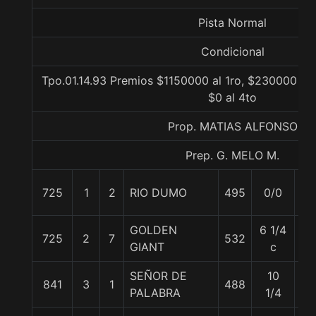
Pista Normal
Condicional
Tpo.01.14.93 Premios $1150000 al 1ro, $230000 al 
$0 al 4to
Prop. MATIAS ALFONSO
Prep. G. MELO M.
725
1
2
RIO DUMO
495
0/0
55
GOLDEN
6 1/4
725
2
7
532
57
GIANT
c
SEÑOR DE
10
841
3
1
488
59
PALABRA
1/4