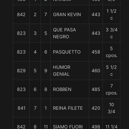
1 1/2
842
2
7
GRAN KEVIN
443
56
c
QUE PASA
3 3/4
823
3
5
443
55
NEGRO
c
5
823
4
6
PASQUETTO
458
55
cpos.
HUMOR
5 1/2
829
5
9
460
56
GENIAL
c
7
823
6
8
ROBBEN
485
55
cpos.
10
841
7
1
REINA FILETE
420
56
3/4
842
8
11
SIAMO FUORI
498
11 1/4
55