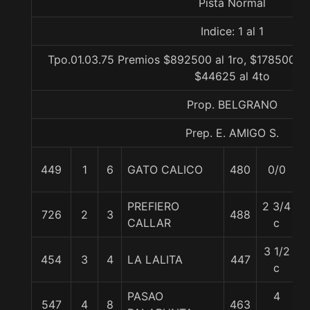
Pista Normal
Indice: 1 al 1
Tpo.01.03.75 Premios $892500 al 1ro, $178500 al
$44625 al 4to
Prop. BELGRANO
Prep. E. AMIGO S.
449
1
6
GATO CALICO
480
0/0
5
PREFIERO
2 3/4
726
2
3
488
5
CALLAR
c
3 1/2
454
3
4
LA LALITA
447
5
c
PASAO
4
547
4
8
463
5