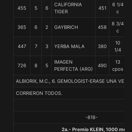
CALIFORNIA
6 1/4
455
5
6
451
5
TIGER
c
8 3/4
365
6
2
GAYBRICH
458
5
c
10
447
7
3
YERBA MALA
380
5
1/4
IMAGEN
13
726
8
5
490
5
PERFECTA (ARG)
cpos
ALBIORIX, M.C., 6. GEMOLOGIST-ERASE UNA VEZ
CORRIERON TODOS.
-818-
2a.- Premio KLEIN, 1000 metr