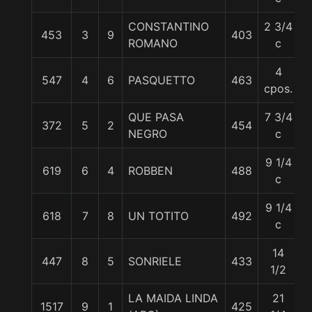
CONSTANTINO
2 3/4
453
3
9
403
5
ROMANO
c
4
547
4
6
PASQUETTO
463
5
cpos.
QUE PASA
7 3/4
372
5
2
454
5
NEGRO
c
9 1/4
619
6
4
ROBBEN
488
5
c
9 1/4
618
7
8
UN TOTITO
492
5
c
14
447
8
5
SONRIELE
433
5
1/2
LA MAIDA LINDA
21
1517
9
1
425
5