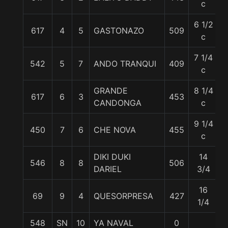
c
6 1/2
617
4
5
GASTONAZO
509
5
c
7 1/4
542
5
7
ANDO TRANQUI
409
5
c
GRANDE
8 1/4
617
6
3
453
5
CANDONGA
c
9 1/4
450
7
6
CHE NOVA
455
5
c
DIKI DUKI
14
546
8
8
506
5
DARIEL
3/4
16
69
9
4
QUESORPRESA
427
5
1/4
548
SN
10
YA NAVAL
0
5