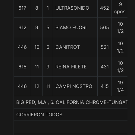
9
617
8
1
ULTRASONIDO
452
5
cpos.
10
612
9
5
SIAMO FUORI
505
5
1/2
10
446
10
6
CANITROT
521
5
1/2
10
615
11
9
REINA FILETE
431
5
1/2
19
446
12
11
CAMPI NOSTRO
415
5
1/4
BIG RED, M.A., 6. CALIFORNIA CHROME-TUNGATA
CORRIERON TODOS.