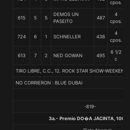
cpos.
DEMOS UN
4
615
5
5
487
5
PASEITO
cpos.
4
724
6
1
SCHNELLER
438
6
cpos.
6 1/2
613
7
2
NED GOWAN
495
5
c
TIRO LIBRE, C.C., 12. ROCK STAR SHOW-WEEKEND
NO CORRIERON : BLUE DUBAI
-819-
3a.- Premio DO�A JACINTA, 1000 