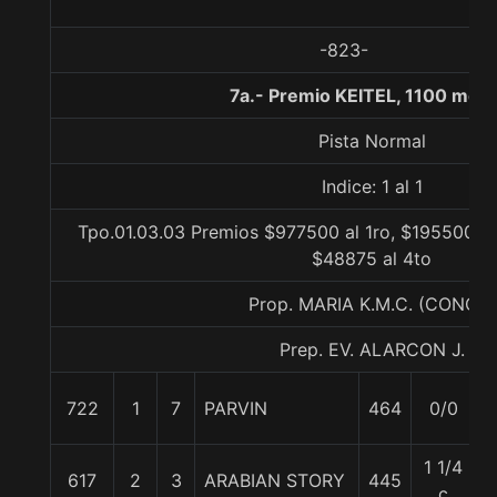
-823-
7a.- Premio KEITEL, 1100 metr
Pista Normal
Indice: 1 al 1
Tpo.01.03.03 Premios $977500 al 1ro, $195500 al
$48875 al 4to
Prop. MARIA K.M.C. (CONCE)
Prep. EV. ALARCON J.
722
1
7
PARVIN
464
0/0
5
1 1/4
617
2
3
ARABIAN STORY
445
5
c