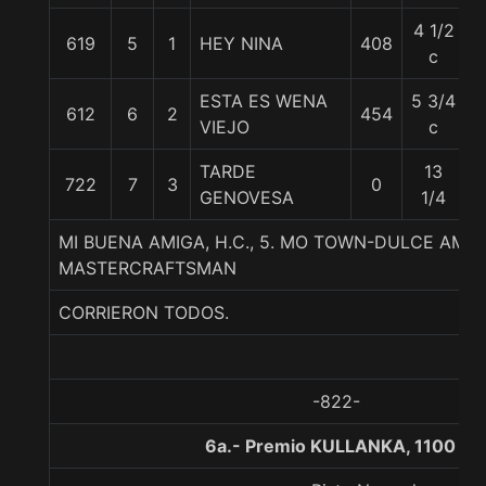
4 1/2
619
5
1
HEY NINA
408
5
c
ESTA ES WENA
5 3/4
612
6
2
454
5
VIEJO
c
TARDE
13
722
7
3
0
5
GENOVESA
1/4
MI BUENA AMIGA, H.C., 5. MO TOWN-DULCE AMIG
MASTERCRAFTSMAN
CORRIERON TODOS.
-822-
6a.- Premio KULLANKA, 1100 me