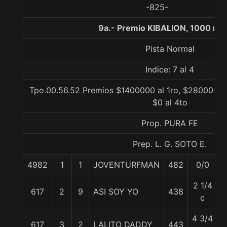
-825-
9a.- Premio KIBALION, 1000 me
Pista Normal
Indice: 7 al 4
Tpo.00.56.52 Premios $1400000 al 1ro, $280000 al
$0 al 4to
Prop. PURA FE
Prep. L. G. SOTO E.
4982
1
1
JOVENTURFMAN
482
0/0
5
2 1/4
617
2
9
ASI SOY YO
438
5
c
4 3/4
617
3
2
LALITO DADDY
443
5