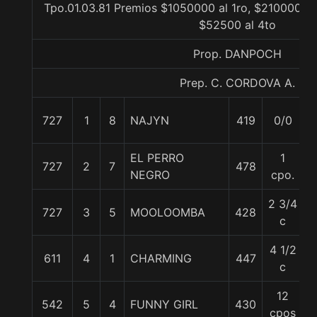
Tpo.01.03.81 Premios $1050000 al 1ro, $210000 al
$52500 al 4to
Prop. DANPOCH
Prep. C. CORDOVA A.
727
1
8
NAJYN
419
0/0
5
EL PERRO
1
727
2
7
478
5
NEGRO
cpo.
2 3/4
727
3
5
MOOLOOMBA
428
5
c
4 1/2
611
4
1
CHARMING
447
5
c
12
542
5
4
FUNNY GIRL
430
5
cpos