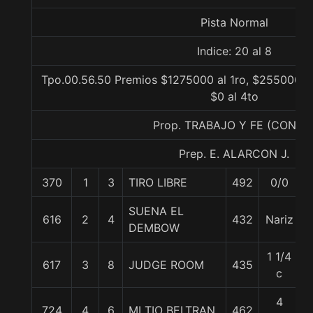
Pista Normal
Indice: 20 al 8
Tpo.00.56.50 Premios $1275000 al 1ro, $255000 al
$0 al 4to
Prop. TRABAJO Y FE (CONCE
Prep. E. ALARCON J.
370
1
3
TIRO LIBRE
492
0/0
5
SUENA EL
616
2
4
432
Nariz
5
DEMBOW
1 1/4
617
3
8
JUDGE ROOM
435
5
c
4
724
4
6
MI TIO BELTRAN
462
6