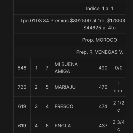
Indice: 1 al 1
Tpo.01.03.84 Premios $892500 al 1ro, $178500 al
$44625 al 4to
Prop. MOROCO
Prep. R. VENEGAS V.
MI BUENA
546
1
7
490
0/0
5
AMIGA
1
726
2
5
MARIAJU
476
5
cpo.
2 1/2
619
3
4
FRESCO
474
5
c
3 3/4
619
4
6
ENGLA
437
5
c