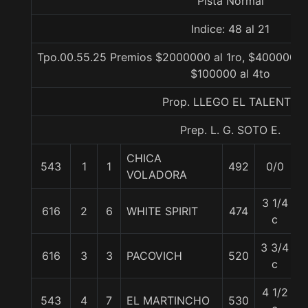
Pista Normal
Indice: 48 al 21
Tpo.00.55.25 Premios $2000000 al 1ro, $400000 al
$100000 al 4to
Prop. LLEGO EL TALENTO
Prep. L. G. SOTO E.
CHICA
543
1
1
492
0/0
6
VOLADORA
3 1/4
616
2
6
WHITE SPIRIT
474
5
c
3 3/4
616
3
3
PACOVICH
520
5
c
4 1/2
543
4
7
EL MARTINCHO
530
6