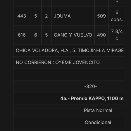
c
6
443
5
2
JOUMA
509
5
cpos.
7 3/4
616
6
5
GANO Y VUELVO
490
5
c
CHICA VOLADORA, H.A., 5. TIMOJIN-LA MIRAGE-A
NO CORRIERON : OYEME JOVENCITO
-820-
4a.- Premio KAPPO, 1100 metr
Pista Normal
Condicional