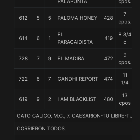
PALAPUNTA
cpos.
7
612
5
5
PALOMA HONEY
428
5
cpos.
EL
8 3/4
614
6
1
419
5
PARACAIDISTA
c
9
728
7
9
EL MADIBA
472
5
cpos.
11
722
8
7
GANDHI REPORT
474
5
1/4
13
619
9
2
I AM BLACKLIST
480
5
cpos
GATO CALICO, M.C., 7. CAESARION-TU LIBRE-TU
CORRIERON TODOS.