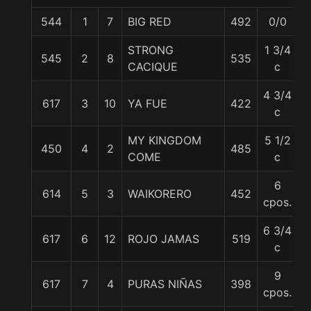
544
1
7
BIG RED
492
0/0
5
STRONG
1 3/4
545
2
8
535
5
CACIQUE
c
4 3/4
617
3
10
YA FUE
422
5
c
MY KINGDOM
5 1/2
450
4
2
485
5
COME
c
6
614
5
3
WAIKORERO
452
5
cpos.
6 3/4
617
6
12
ROJO JAMAS
519
5
c
9
617
7
4
PURAS NIÑAS
398
5
cpos.