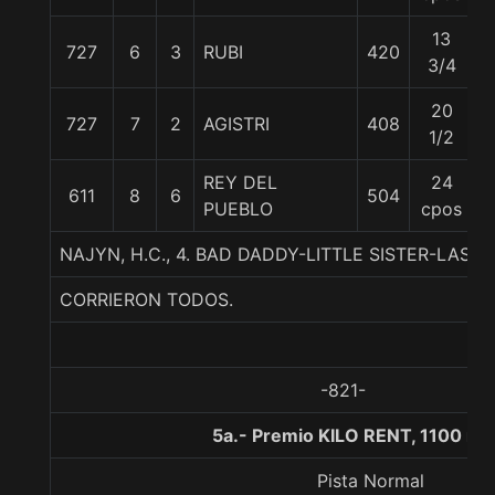
13
727
6
3
RUBI
420
5
3/4
20
727
7
2
AGISTRI
408
5
1/2
REY DEL
24
611
8
6
504
5
PUEBLO
cpos
NAJYN, H.C., 4. BAD DADDY-LITTLE SISTER-LAST
CORRIERON TODOS.
-821-
5a.- Premio KILO RENT, 1100 me
Pista Normal