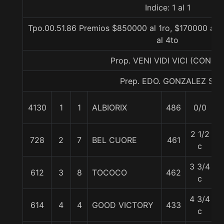
Indice: 1 al 1
Tpo.00.51.86 Premios $850000 al 1ro, $170000 al 2
al 4to
Prop. VENI VIDI VICI (CONCE
Prep. EDO. GONZALEZ S.
4130
1
1
ALBIORIX
486
0/0
5
2 1/2
728
2
7
BEL CUORE
461
5
c
3 3/4
612
3
8
TOCOCO
462
5
c
4 3/4
614
4
4
GOOD VICTORY
433
5
c