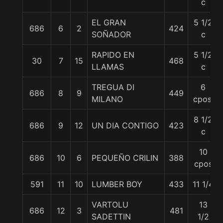
c
EL GRAN
5 1/2
686
6
2
424
SOÑADOR
c
RAPIDO EN
5 1/2
30
7
15
468
LLAMAS
c
TREGUA DI
6
686
8
9
449
MILANO
cpos.
8 1/2
686
9
12
UN DIA CONTIGO
423
c
10
686
10
6
PEQUEÑO CRILIN
388
cpos
591
11
10
LUMBER BOY
433
11 1/4
VARTOLU
13
686
12
3
481
SADETTIN
1/2