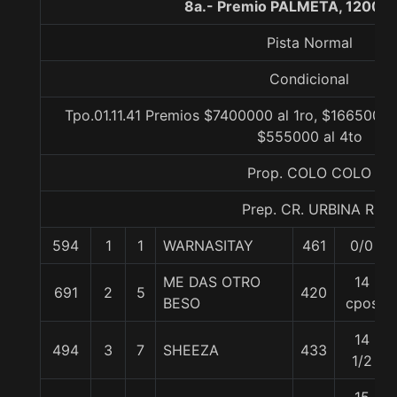
8a.- Premio PALMETA, 1200 m
Pista Normal
Condicional
Tpo.01.11.41 Premios $7400000 al 1ro, $1665000 
$555000 al 4to
Prop. COLO COLO
Prep. CR. URBINA R.
594
1
1
WARNASITAY
461
0/0
ME DAS OTRO
14
691
2
5
420
BESO
cpos
14
494
3
7
SHEEZA
433
1/2