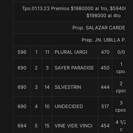
Tpo.01.13.23 Premios $1980000 al 1ro, $594000 
$198000 al 4to
Prop. SALAZAR CARDENA
Prep. JN. UBILLA P.
596
1
11
PLURAL (ARG)
470
0/0
1
690
2
3
SAYER PARADISE
450
cpo.
2
690
3
14
SILVESTRIN
444
cpos
3
690
4
10
UNDECIDED
517
cpos.
4 1/2
684
5
15
VINE VIDE VINCI
454
c