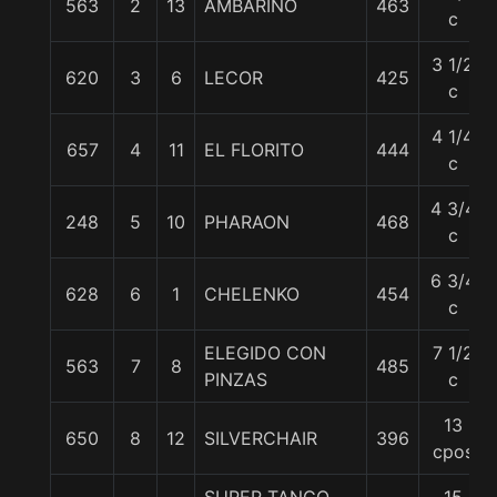
563
2
13
AMBARINO
463
c
3 1/2
620
3
6
LECOR
425
c
4 1/4
657
4
11
EL FLORITO
444
c
4 3/4
248
5
10
PHARAON
468
c
6 3/4
628
6
1
CHELENKO
454
c
ELEGIDO CON
7 1/2
563
7
8
485
PINZAS
c
13
650
8
12
SILVERCHAIR
396
cpos