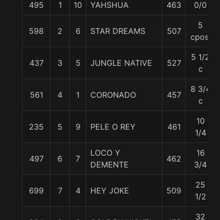
495
1
10
YAHSHUA
463
0/0
5
598
2
6
STAR DREAMS
507
cpos.
5 1/2
437
3
5
JUNGLE NATIVE
527
c
8 3/4
561
4
1
CORONADO
457
c
10
235
5
9
PELE O REY
461
1/4
LOCO Y
16
497
6
7
462
DEMENTE
3/4
25
699
7
4
HEY JOKE
509
1/2
32