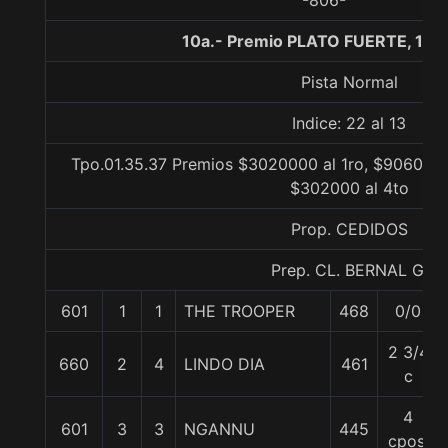
-806-
10a.- Premio PLATO FUERTE, 160
Pista Normal
Indice: 22 al 13
Tpo.01.35.37 Premios $3020000 al 1ro, $906000 
$302000 al 4to
Prop. CEDIDOS
Prep. CL. BERNAL G.
601
1
1
THE TROOPER
468
0/0
2 3/4
660
2
4
LINDO DIA
461
c
4
601
3
3
NGANNU
445
cpos.