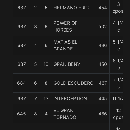
3
687
2
5
HERMANO ERIC
454
cpos.
POWER OF
4 1/4
687
3
9
502
HORSES
c
MATIAS EL
5 1/4
687
4
6
496
GRANDE
c
6 1/4
687
5
10
GRAN BENY
450
c
7 1/4
684
6
8
GOLD ESCUDERO
467
c
687
7
13
INTERCEPTION
445
11 1/2
EL GRAN
12
645
8
4
436
TORNADO
cpos
14