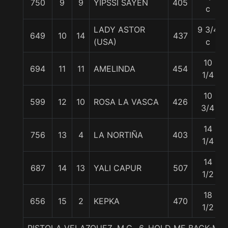
750
9
9
YIPSSI SAYEN
405
c
LADY ASTOR
9 3/4
649
10
14
437
(USA)
c
10
694
11
11
AMELINDA
454
1/4
10
599
12
10
ROSA LA VASCA
426
3/4
14
756
13
4
LA NORTIÑA
403
1/4
14
687
14
13
YALI CAPUR
507
1/2
18
656
15
2
KEPKA
470
1/2