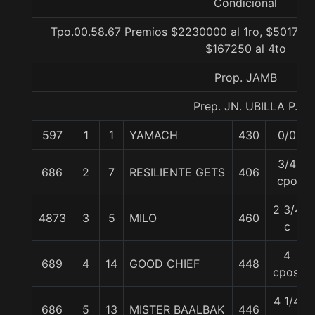
Condicional
Tpo.00.58.67 Premios $2230000 al 1ro, $501750 
$167250 al 4to
Prop. JAMB
Prep. JN. UBILLA P.
597
1
1
YAMACH
430
0/0
3/4
686
2
7
RESILIENTE GETS
406
cpo
2 3/4
4873
3
5
MILO
460
c
4
689
4
14
GOOD CHIEF
448
cpos.
4 1/4
686
5
13
MISTER BAALBAK
446