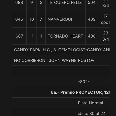
688
9
3
TE QUIERO FELIZ
504
3/4
17
645
10
7
NANVERQUI
409
cpos
23
687
11
1
TORNADO HEART
400
3/4
CANDY PARK, H.C., 8. GEMOLOGIST-CANDY AND
NO CORRIERON : JOHN WAYNE ROSTOV
-802-
6a.- Premio PROYECTOR, 1200
Pista Normal
Indice: 30 al 24