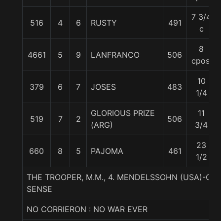
7 3/4
516
4
6
RUSTY
491
c
8
4661
5
9
LANFRANCO
506
cpos.
10
379
6
7
JOSES
483
1/4
GLORIOUS PRIZE
11
519
7
2
506
(ARG)
3/4
23
660
8
5
PAJOMA
461
1/2
THE TROOPER, M.M., 4. MENDELSSOHN (USA)-CA
SENSE
NO CORRIERON : NO WAR EVER