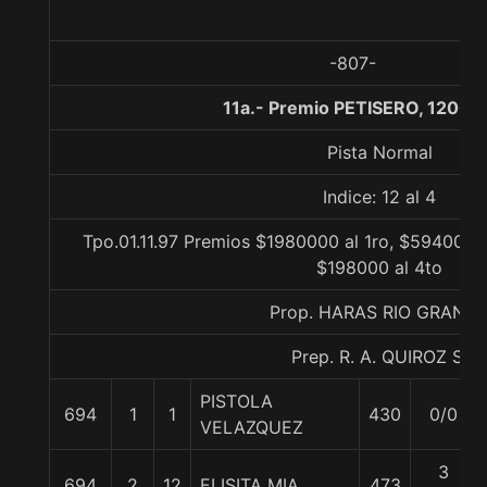
-807-
11a.- Premio PETISERO, 1200 
Pista Normal
Indice: 12 al 4
Tpo.01.11.97 Premios $1980000 al 1ro, $594000 a
$198000 al 4to
Prop. HARAS RIO GRAND
Prep. R. A. QUIROZ S.
PISTOLA
694
1
1
430
0/0
VELAZQUEZ
3
694
2
12
ELISITA MIA
473