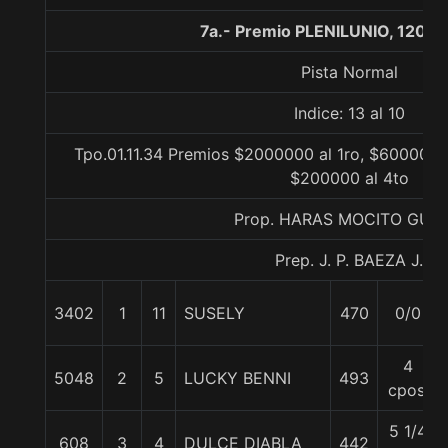
7a.- Premio PLENILUNIO, 1200 
Pista Normal
Indice: 13 al 10
Tpo.01.11.34 Premios $2000000 al 1ro, $600000 
$200000 al 4to
Prop. HARAS MOCITO GUA
Prep. J. P. BAEZA J.
3402
1
11
SUSELY
470
0/0
4
5048
2
5
LUCKY BENNI
493
cpos.
5 1/4
608
3
4
DULCE DIABLA
442