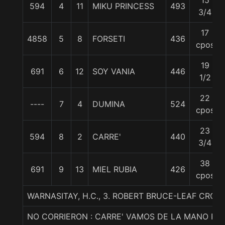
15
594
4
11
MIKU PRINCESS
493
3/4
17
4858
5
8
FORSETI
436
cpos
19
691
6
12
SOY VANIA
446
1/2
22
----
7
4
DUMINA
524
cpos
23
594
8
2
CARRE'
440
3/4
38
691
9
13
MIEL RUBIA
426
cpos
WARNASITAY, H.C., 3. ROBERT BRUCE-LEAF CRO
NO CORRIERON : CARRE' VAMOS DE LA MANO PR