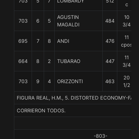
703
5
7
LOMBARDY
512
c
AGUSTIN
10
703
6
5
484
MAGALDI
3/4
11
695
7
8
ANDI
476
cpos
11
664
8
2
TUBARAO
447
3/4
20
703
9
4
ORIZZONTI
463
1/2
FIGURA REAL, H.M., 5. DISTORTED ECONOMY-FA
CORRIERON TODOS.
-803-