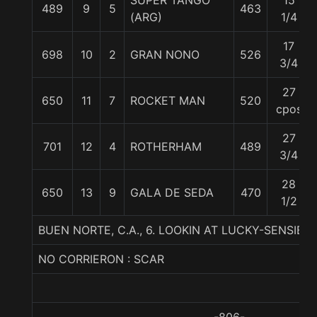
SUPER TANGO
15
489
9
5
463
(ARG)
1/4
17
698
10
2
GRAN NONO
526
3/4
27
650
11
7
ROCKET MAN
520
cpos
27
701
12
4
ROTHERHAM
489
3/4
28
650
13
9
GALA DE SEDA
470
1/2
BUEN NORTE, C.A., 6. LOOKIN AT LUCKY-SENSI
NO CORRIERON : SCAR