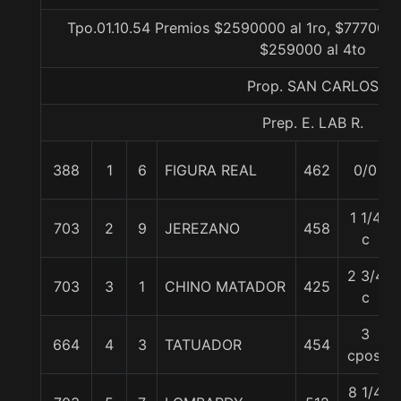
Tpo.01.10.54 Premios $2590000 al 1ro, $777000 
$259000 al 4to
Prop. SAN CARLOS
Prep. E. LAB R.
388
1
6
FIGURA REAL
462
0/0
1 1/4
703
2
9
JEREZANO
458
c
2 3/4
703
3
1
CHINO MATADOR
425
c
3
664
4
3
TATUADOR
454
cpos.
8 1/4