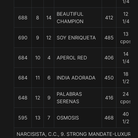
1/4
BEAUTIFUL
12
688
8
14
412
CHAMPION
1/4
13
690
9
12
SOY ENRIQUETA
485
cpos
14
684
10
4
APEROL RED
406
1/4
18
684
11
6
INDIA ADORADA
450
1/2
PALABRAS
24
648
12
9
416
SERENAS
cpos
40
595
13
7
OSMOSIS
468
1/2
NARCISISTA, C.C., 9. STRONG MANDATE-LUXURIA-