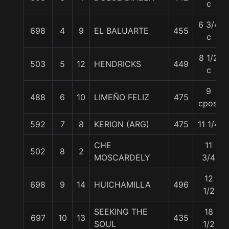
c
6 3/4
698
4
9
EL BALUARTE
455
c
8 1/2
503
5
12
HENDRICKS
449
c
9
488
6
10
LIMEÑO FELIZ
475
cpos.
592
7
8
KERION (ARG)
475
11 1/4
CHE
11
502
8
2
MOSCARDELY
3/4
12
698
9
14
HUICHAMILLA
496
1/2
SEEKING THE
18
697
10
13
435
SOUL
1/2