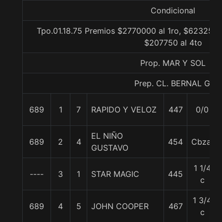
Condicional
Tpo.01.18.75 Premios $2770000 al 1ro, $623250 
$207750 al 4to
Prop. MAR Y SOL
Prep. CL. BERNAL G.
689
1
7
RAPIDO Y VELOZ
447
0/0
EL NIÑO
689
2
4
454
Cbza.
GUSTAVO
1 1/4
----
3
1
STAR MAGIC
445
c
1 3/4
689
4
5
JOHN COOPER
467
c