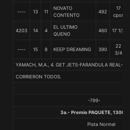
NOVATO
17
----
13
11
492
CONTENTO
cpos
EL ULTIMO
4203
14
4
460
17 1/2
QUENO
22
----
15
8
KEEP DREAMING
390
3/4
YAMACH, M.A., 4. GET JETS-FARANDULA REAL-
CORRIERON TODOS.
-799-
3a.- Premio PAQUETE, 1300 m
Pista Normal