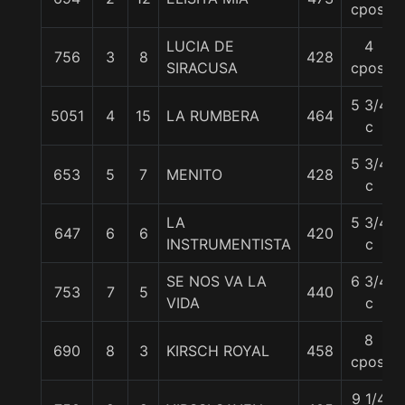
cpos.
LUCIA DE
4
756
3
8
428
SIRACUSA
cpos.
5 3/4
5051
4
15
LA RUMBERA
464
c
5 3/4
653
5
7
MENITO
428
c
LA
5 3/4
647
6
6
420
INSTRUMENTISTA
c
SE NOS VA LA
6 3/4
753
7
5
440
VIDA
c
8
690
8
3
KIRSCH ROYAL
458
cpos.
9 1/4