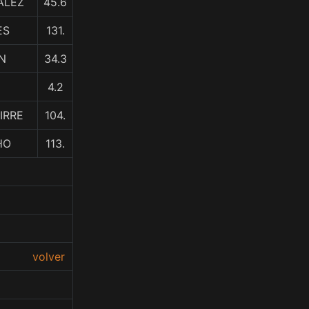
ALEZ
45.6
ES
131.
AN
34.3
4.2
IRRE
104.
HO
113.
volver