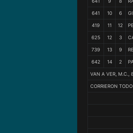
641
9
8
R
641
10
6
GI
419
11
12
P
625
12
3
C
739
13
9
R
642
14
2
P
VAN A VER, M.C.
CORRIERON TODO