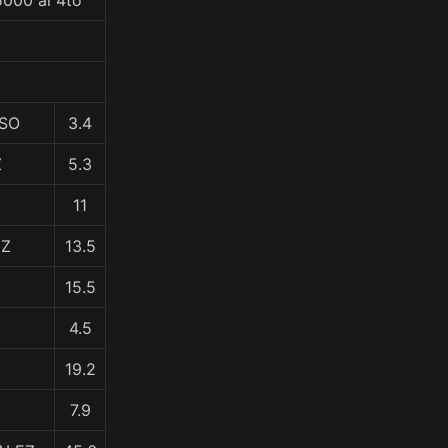
5000 al 4to
OSO
3.4
Z
5.3
11
EZ
13.5
15.5
4.5
19.2
7.9