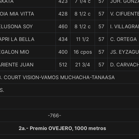
AKATA
423
7 1/4 c
57
JOH. GONZ
OIA MIA VITTA
428
8 1/2 c
57
V. CIFUENT
ELUSONA SOY
460
8 1/2 c
57
I. VILLAGR
APRI LA BELLA
434
11 1/2
57
C. ORTEGA
EGALON MIO
400
16 cpos
57
JS. EYZAGU
ARIENTE JUAN
512
21 3/4
57
D. CARVAC
, 8. COURT VISION-VAMOS MUCHACHA-TANAASA
S.
-766-
2a.- Premio OVEJERO, 1000 metros