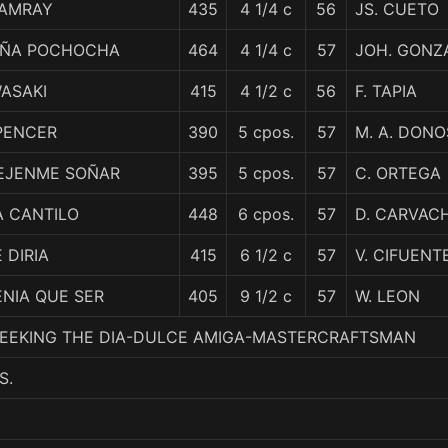
AMRAY
435
4 1/4 c
56
JS. CUETO
IÑA POCHOCHA
464
4 1/4 c
57
JOH. GONZ
WASAKI
415
4 1/2 c
56
F. TAPIA
PENCER
390
5 cpos.
57
M. A. DON
EJENME SOÑAR
395
5 cpos.
57
C. ORTEGA
A CANTILO
448
6 cpos.
57
D. CARVAC
 DIRIA
415
6 1/2 c
57
V. CIFUENT
ENIA QUE SER
405
9 1/2 c
57
W. LEON
4. SEEKING THE DIA-DULCE AMIGA-MASTERCRAFTSMAN
S.