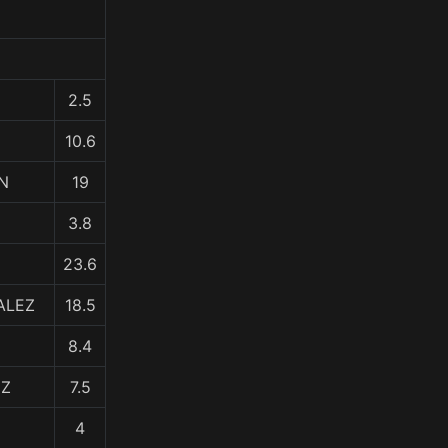
2.5
10.6
AN
19
3.8
23.6
ALEZ
18.5
8.4
EZ
7.5
4