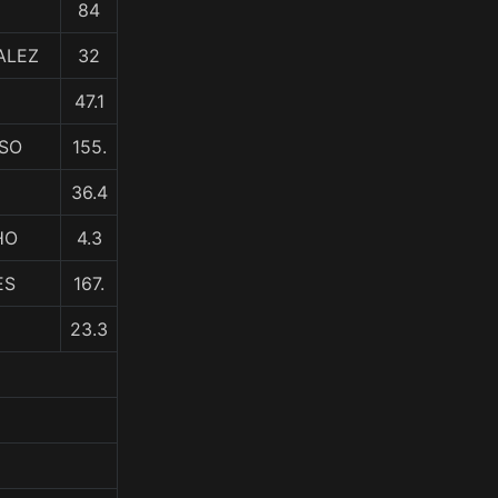
84
ALEZ
32
47.1
OSO
155.
36.4
HO
4.3
ES
167.
23.3