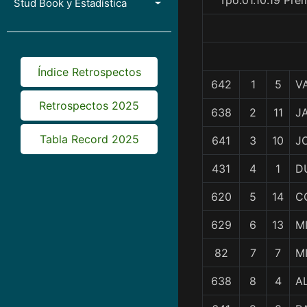
Tpo.01.10.19 Pre
Stud Book y Estadística
Índice Retrospectos
642
1
5
V
Retrospectos 2025
638
2
11
J
Tabla Record 2025
641
3
10
J
431
4
1
D
620
5
14
C
629
6
13
M
82
7
7
M
638
8
4
A