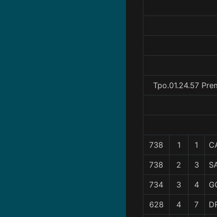
Tpo.01.24.57 Pre
738
1
1
C
738
2
3
S
734
3
4
G
628
4
7
D