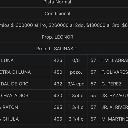
Pista Normal
Condicional
mios $1300000 al 1ro, $260000 al 2do, $130000 al 3ro, $6
Prop. LEONOR
Prep. L. SALINAS T.
I LUNA
426
0/0
57
I. VILLAGR
IETRA DI LUNA
450
pczo.
57
F. OLIVARES
EDAL DE ORO
432
3/4 cpo
57
G. PEREZ
O HAY ADIOS
430
1 3/4 c
55
JS. EYZAGU
A RATON
395
1 3/4 c
57
JR. A. RIVE
A CHULA
405
3 1/4 c
57
M. MARTIN