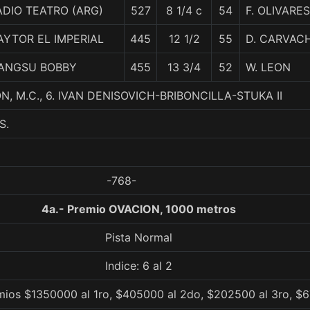
ADIO TEATRO (ARG)
527
8 1/4 c
54
F. OLIVARES
AYTOR EL IMPERIAL
445
12 1/2
55
D. CARVAC
IANGSU BOBBY
455
13 3/4
52
W. LEON
 M.C., 6. IVAN DENISOVICH-BRIBONCILLA-STUKA II
S.
-768-
4a.- Premio OVACION, 1000 metros
Pista Normal
Indice: 6 al 2
mios $1350000 al 1ro, $405000 al 2do, $202500 al 3ro, $6