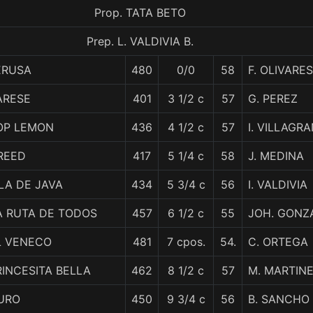
Prop. TATA BETO
Prep. L. VALDIVIA B.
ERUSA
480
0/0
58
F. OLIVARES
ARESE
401
3 1/2 c
57
G. PEREZ
OP LEMON
436
4 1/2 c
57
I. VILLAGR
REED
417
5 1/4 c
58
J. MEDINA
SLA DE JAVA
434
5 3/4 c
56
I. VALDIVIA
A RUTA DE TODOS
457
6 1/2 c
55
JOH. GONZ
L VENECO
481
7 cpos.
54.
C. ORTEGA
RINCESITA BELLA
462
8 1/2 c
57
M. MARTIN
URO
450
9 3/4 c
56
B. SANCHO