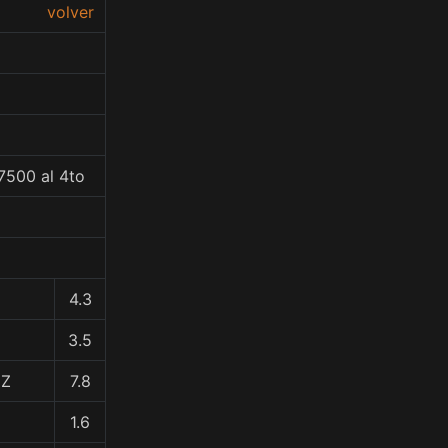
volver
7500 al 4to
4.3
3.5
EZ
7.8
1.6