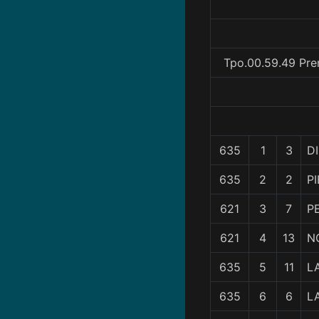
Tpo.00.59.49 Pre
635
1
3
D
635
2
2
P
621
3
7
P
621
4
13
N
635
5
11
L
635
6
6
L