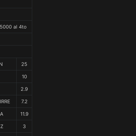
5000 al 4to
AN
25
10
2.9
IRRE
7.2
RA
11.9
EZ
3