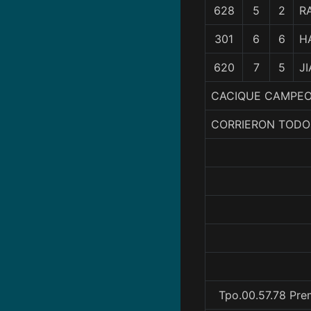
628
5
2
R
301
6
6
H
620
7
5
J
CACIQUE CAMPEON,
CORRIERON TODO
Tpo.00.57.78 Pre