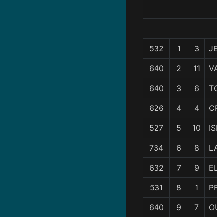
532
1
3
J
640
2
11
V
640
3
6
T
626
4
4
C
527
5
10
I
734
6
8
L
632
7
9
E
531
8
1
P
640
9
7
O