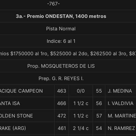
-767-
3a.- Premio ONDESTAN, 1400 metros
Pista Normal
Indice: 6 al 1
mios $1750000 al 1ro, $525000 al 2do, $262500 al 3ro, $8
Prop. MOSQUETEROS DE LIS
Prep. G. R. REYES I.
ACIQUE CAMPEON
463
0/0
55
J. MEDINA
ANTA ISA
466
1 1/2 c
56
I. VALDIVIA
OLDEN STONE
472
1 1/2 c
57
M. MARTIN
RAKE (ARG)
461
2 1/4 c
54
N. RAMIREZ