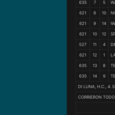
635
7
5
W
621
8
10
N
621
9
14
I
621
10
12
S
527
11
4
D
621
12
1
L
635
13
8
TE
635
14
9
T
DI LUNA, H.C., 
CORRIERON TODO