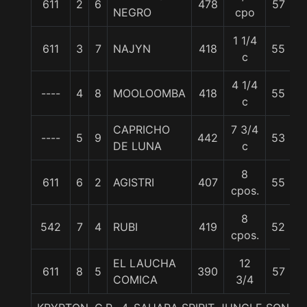
611
2
6
478
57
NEGRO
cpo
B
1 1/4
J
611
3
7
NAJYN
418
55
c
C
4 1/4
----
4
8
MOOLOOMBA
418
55
J
c
CAPRICHO
7 3/4
JN
----
5
9
442
53
DE LUNA
c
T
8
611
6
2
AGISTRI
407
55
G
cpos.
8
C
542
7
4
RUBI
419
52
cpos.
C
EL LAUCHA
12
611
8
5
390
57
W
COMICA
3/4