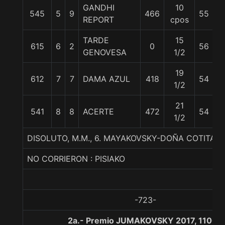
GANDHI
10
R.
545
5
9
466
55
REPORT
cpos
B
TARDE
15
JN
615
6
2
0
56
GENOVESA
1/2
I
19
612
7
7
DAMA AZUL
418
54
W
1/2
21
I.
541
8
8
ACERTE
472
54
1/2
C
DISOLUTO, M.M., 6. MAYAKOVSKY-DOÑA COTITA-
NO CORRIERON : PISIAKO
-723-
2a.- Premio JUMAKOVSKY 2017, 1100 