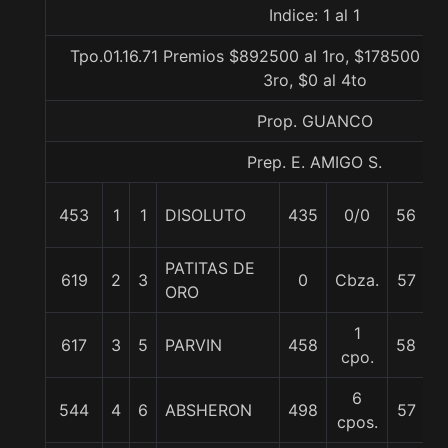
Indice: 1 al 1
Tpo.01.16.71 Premios $892500 al 1ro, $178500 al
3ro, $0 al 4to
Prop. GUANCO
Prep. E. AMIGO S.
JN
453
1
1
DISOLUTO
435
0/0
56
T
PATITAS DE
J
619
2
3
0
Cbza.
57
ORO
T
1
A.
617
3
5
PARVIN
458
58
cpo.
M
6
544
4
6
ABSHERON
498
57
C
cpos.