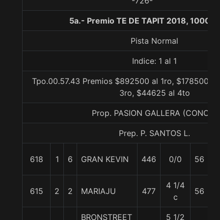
-726-
5a.- Premio TE DE TAPIT 2018, 1000 m
Pista Normal
Indice: 1 al 1
Tpo.00.57.43 Premios $892500 al 1ro, $178500 al
3ro, $44625 al 4to
Prop. PASION GALLERA (CONCE)
Prep. P. SANTOS L.
C.
618
1
6
GRAN KEVIN
446
0/0
56
R
4 1/4
C
615
2
2
MARIAJU
477
56
c
C
BRONSTREET
5 1/2