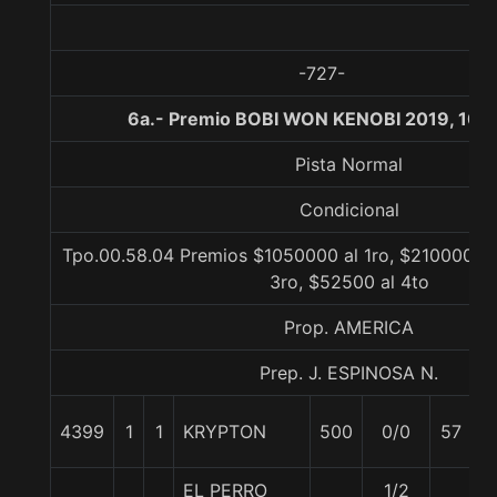
-727-
6a.- Premio BOBI WON KENOBI 2019, 100
Pista Normal
Condicional
Tpo.00.58.04 Premios $1050000 al 1ro, $210000 al
3ro, $52500 al 4to
Prop. AMERICA
Prep. J. ESPINOSA N.
J
4399
1
1
KRYPTON
500
0/0
57
T
EL PERRO
1/2
R.