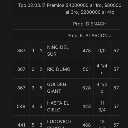
Tpo.02.03.17 Premios $4000000 al 1ro, $800000 
al 3ro, $200000 al 4to
Prop. DIENACH
Prep. E. ALARCON J.
NIÑO DEL
367
1
1
478
0/0
57
J
SUR
4 1/4
I.
367
2
2
RIO DUMO
501
57
c
C
GOLDEN
4 1/2
367
3
5
528
57
G
GIANT
c
HASTA EL
11
548
4
6
423
57
J
CIELO
3/4
LUDOVICO
12
441
5
3
488
57
C