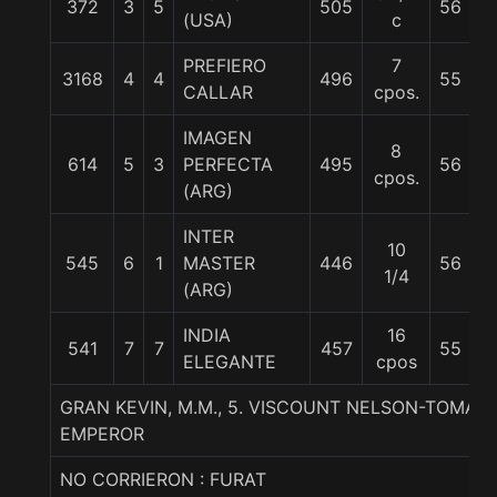
372
3
5
505
56
J
(USA)
c
PREFIERO
7
R.
3168
4
4
496
55
CALLAR
cpos.
B
IMAGEN
8
614
5
3
PERFECTA
495
56
L
cpos.
(ARG)
INTER
10
545
6
1
MASTER
446
56
C
1/4
(ARG)
INDIA
16
541
7
7
457
55
W
ELEGANTE
cpos
GRAN KEVIN, M.M., 5. VISCOUNT NELSON-TOMA
EMPEROR
NO CORRIERON : FURAT