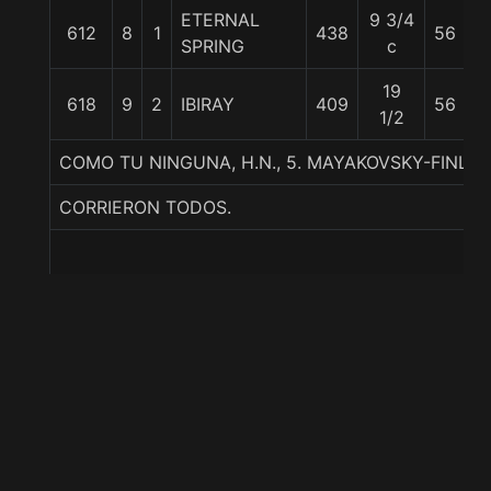
ETERNAL
9 3/4
612
8
1
438
56
W
SPRING
c
19
618
9
2
IBIRAY
409
56
L
1/2
COMO TU NINGUNA, H.N., 5. MAYAKOVSKY-FINLA
CORRIERON TODOS.