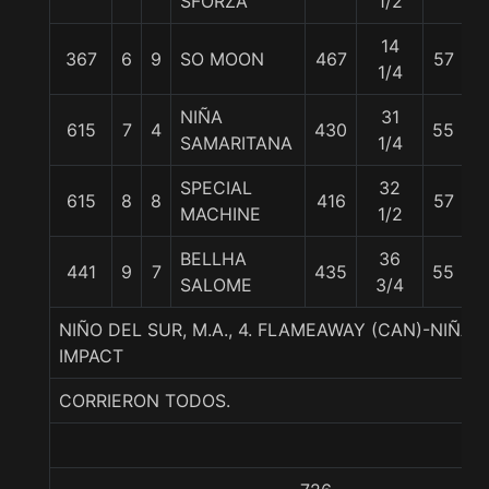
SFORZA
1/2
14
367
6
9
SO MOON
467
57
W
1/4
NIÑA
31
J
615
7
4
430
55
SAMARITANA
1/4
T
SPECIAL
32
R.
615
8
8
416
57
MACHINE
1/2
B
BELLHA
36
441
9
7
435
55
L
SALOME
3/4
NIÑO DEL SUR, M.A., 4. FLAMEAWAY (CAN)-NIÑA 
IMPACT
CORRIERON TODOS.