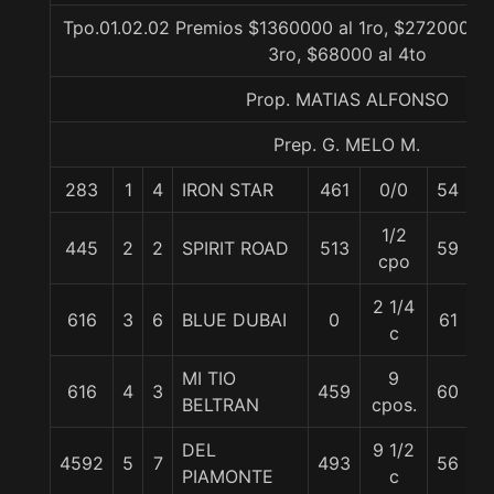
Tpo.01.02.02 Premios $1360000 al 1ro, $272000 al
3ro, $68000 al 4to
Prop. MATIAS ALFONSO
Prep. G. MELO M.
283
1
4
IRON STAR
461
0/0
54
J
1/2
JN
445
2
2
SPIRIT ROAD
513
59
cpo
T
2 1/4
A.
616
3
6
BLUE DUBAI
0
61
c
M
MI TIO
9
C.
616
4
3
459
60
BELTRAN
cpos.
R
DEL
9 1/2
4592
5
7
493
56
W
PIAMONTE
c