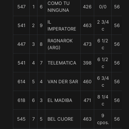
COMO TU
JN
547
1
6
426
0/0
56
NINGUNA
T
IL
2 3/4
J
541
2
9
463
56
IMPERATORE
c
T
RAGNAROK
6 1/2
J
447
3
8
473
56
(ARG)
c
C
6 1/2
I.
541
4
7
TELEMATICA
398
56
c
C
6 3/4
614
5
4
VAN DER SAR
460
56
C
c
8 1/4
C
618
6
3
EL MADIBA
471
56
c
C
9
JN
545
7
5
BEL CUORE
463
56
cpos.
I