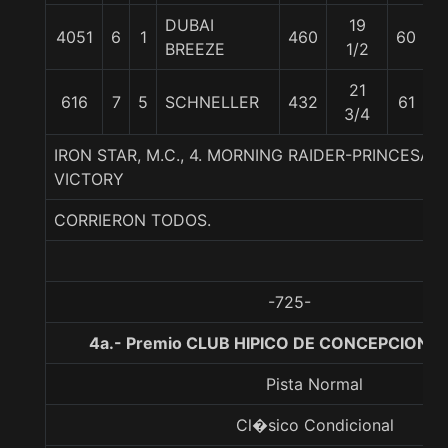
DUBAI
19
R.
4051
6
1
460
60
BREEZE
1/2
B
21
616
7
5
SCHNELLER
432
61
G
3/4
IRON STAR, M.C., 4. MORNING RAIDER-PRINCESA
VICTORY
CORRIERON TODOS.
-725-
4a.- Premio CLUB HIPICO DE CONCEPCION, 
Pista Normal
Cl�sico Condicional