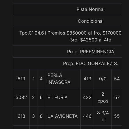
Pista Normal
Condicional
Tpo.01.04.61 Premios $850000 al 1ro, $170000 al
3ro, $42500 al 4to
Prop. PREEMINENCIA
Prep. EDO. GONZALEZ S.
PERLA
619
1
4
413
0/0
54
C
INVASORA
2
5082
2
6
EL FURIA
422
57
L
cpos
8 3/4
618
3
8
LA AVIONETA
446
55
G
c