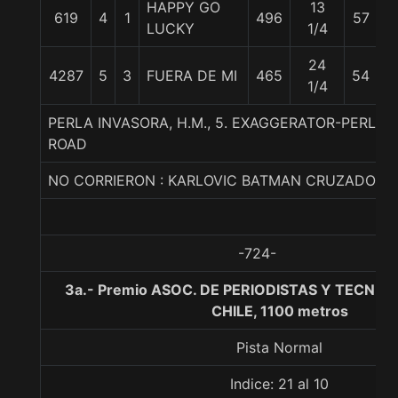
HAPPY GO
13
A.
619
4
1
496
57
LUCKY
1/4
M
24
JN
4287
5
3
FUERA DE MI
465
54
1/4
T
PERLA INVASORA, H.M., 5. EXAGGERATOR-PERLA
ROAD
NO CORRIERON : KARLOVIC BATMAN CRUZADO N
-724-
3a.- Premio ASOC. DE PERIODISTAS Y TECNIC
CHILE, 1100 metros
Pista Normal
Indice: 21 al 10