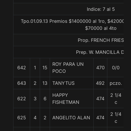
Indice: 7 al 5
Tpo.01.09.13 Premios $1400000 al 1ro, $420000 a
$70000 al 4to
Prop. FRENCH FRIES
Prep. W. MANCILLA D.
ROY PARA UN
642
1
15
470
0/0
5
POCO
643
2
13
TANYTUS
492
pczo.
5
HAPPY
2 1/4
622
3
6
474
5
FISHETMAN
c
2 1/4
625
4
2
ANGELITO ALAN
474
5
c