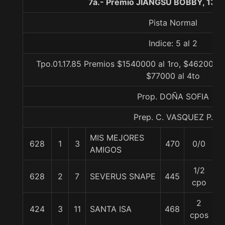
7a.- Premio JIANGSU BOBBY, 130
Pista Normal
Indice: 5 al 2
Tpo.01.17.85 Premios $1540000 al 1ro, $462000 a
$77000 al 4to
Prop. DOÑA SOFIA
Prep. C. VASQUEZ P.
MIS MEJORES
628
1
3
470
0/0
5
AMIGOS
1/2
628
2
7
SEVERUS SNAPE
445
5
cpo
2
424
3
11
SANTA ISA
468
5
cpos