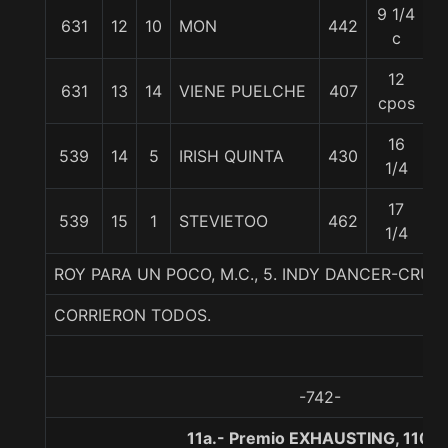
9 1/4
631
12
10
MON
442
5
c
12
631
13
14
VIENE PUELCHE
407
5
cpos
16
539
14
5
IRISH QUINTA
430
5
1/4
17
539
15
1
STEVIETOO
462
5
1/4
ROY PARA UN POCO, M.C., 5. INDY DANCER-CRUI
CORRIERON TODOS.
-742-
11a.- Premio EXHAUSTING, 1100