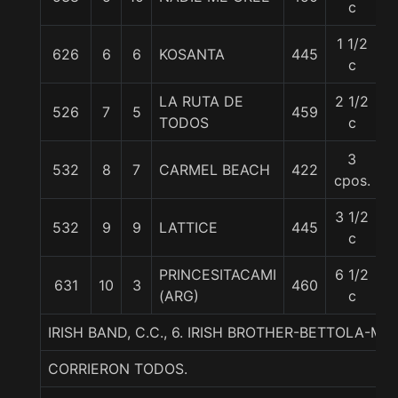
c
1 1/2
626
6
6
KOSANTA
445
5
c
LA RUTA DE
2 1/2
526
7
5
459
5
TODOS
c
3
532
8
7
CARMEL BEACH
422
5
cpos.
3 1/2
532
9
9
LATTICE
445
5
c
PRINCESITACAMI
6 1/2
631
10
3
460
5
(ARG)
c
IRISH BAND, C.C., 6. IRISH BROTHER-BETTOLA-M
CORRIERON TODOS.