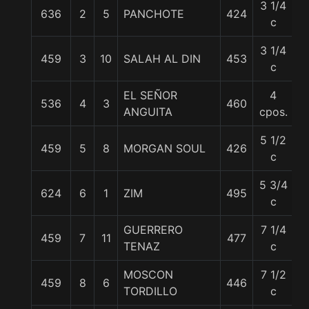
3 1/4
636
2
5
PANCHOTE
424
5
c
3 1/4
459
3
10
SALAH AL DIN
453
5
c
EL SEÑOR
4
536
4
3
460
5
ANGUITA
cpos.
5 1/2
459
5
8
MORGAN SOUL
426
5
c
5 3/4
624
6
1
ZIM
495
5
c
GUERRERO
7 1/4
459
7
11
477
5
TENAZ
c
MOSCON
7 1/2
459
8
6
446
5
TORDILLO
c