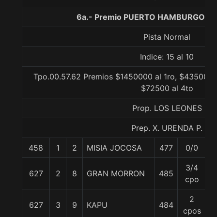
6a.- Premio PUERTO HAMBURGO, 10
Pista Normal
Indice: 15 al 10
Tpo.00.57.62 Premios $1450000 al 1ro, $435000 a
$72500 al 4to
Prop. LOS LEONES
Prep. X. URENDA P.
458
1
2
MISIA JOCOSA
477
0/0
5
3/4
627
2
8
GRAN MORRON
485
5
cpo
2
627
3
9
KAPU
484
5
cpos