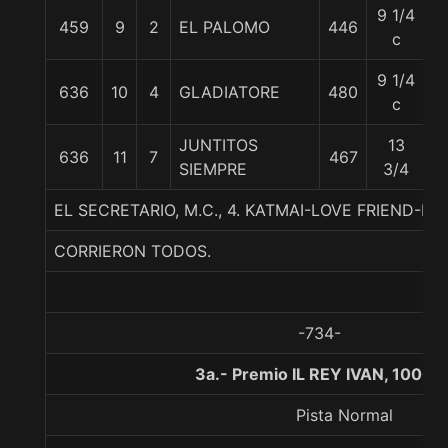
9 1/4
459
9
2
EL PALOMO
446
5
c
9 1/4
636
10
4
GLADIATORE
480
5
c
JUNTITOS
13
636
11
7
467
5
SIEMPRE
3/4
EL SECRETARIO, M.C., 4. KATMAI-LOVE FRIEND-E
CORRIERON TODOS.
-734-
3a.- Premio IL REY IVAN, 1000 
Pista Normal