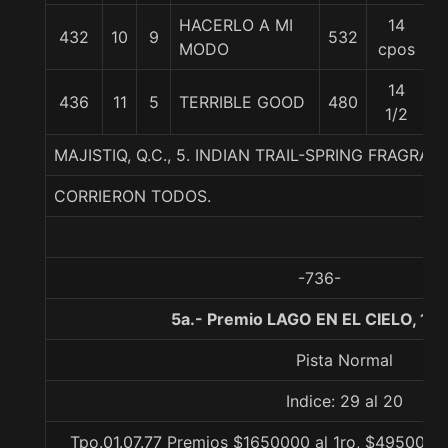
HACERLO A MI
14
432
10
9
532
5
MODO
cpos
14
436
11
5
TERRIBLE GOOD
480
5
1/2
MAJISTIQ, Q.C., 5. INDIAN TRAIL-SPRING FRAGR
CORRIERON TODOS.
-736-
5a.- Premio LAGO EN EL CIELO, 11
Pista Normal
Indice: 29 al 20
Tpo.01.07.77 Premios $1650000 al 1ro, $495000 a