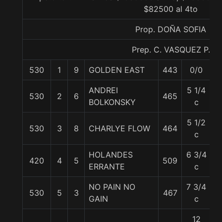
$82500 al 4to
Prop. DOÑA SOFIA
Prep. C. VASQUEZ P.
530
1
9
GOLDEN EAST
443
0/0
5
ANDREI
5 1/4
530
2
6
465
5
BOLKONSKY
c
5 1/2
530
3
8
CHARLYE FLOW
464
5
c
HOLANDES
6 3/4
420
4
5
509
5
ERRANTE
c
NO PAIN NO
7 3/4
530
5
3
467
5
GAIN
c
12