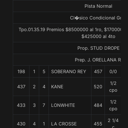
Pista Normal
Cl�sico Condicional Gr. 3
Tpo.01.35.19 Premios $8500000 al 1ro, $1700000 
$425000 al 4to
Prop. STUD DROPE
Prep. J. ORELLANA R.
198
1
5
SOBERANO REY
457
0/0
5
1/2
437
2
4
KANE
520
5
cpo
1/2
433
3
7
LONWHITE
484
5
cpo
2 1/4
430
4
1
LA CROSSE
455
5
c