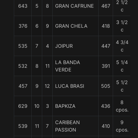
2 1/2
643
5
8
GRAN CAFRUNE
467
5
c
3 1/2
376
6
9
GRAN CHELA
418
5
c
4 3/4
535
7
4
JOIPUR
447
5
c
LA BANDA
5 1/4
532
8
11
391
5
VERDE
c
5 1/2
457
9
12
LUCA BRASI
505
5
c
8
629
10
3
BAPKIZA
436
5
cpos.
CARIBEAN
9
539
11
7
410
5
PASSION
cpos.