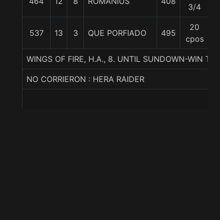
464
12
8
ROMANIUS
408
5
3/4
20
537
13
3
QUE PORFIADO
495
5
cpos
WINGS OF FIRE, H.A., 8. UNTIL SUNDOWN-WIN T
NO CORRIERON : HERA RAIDER