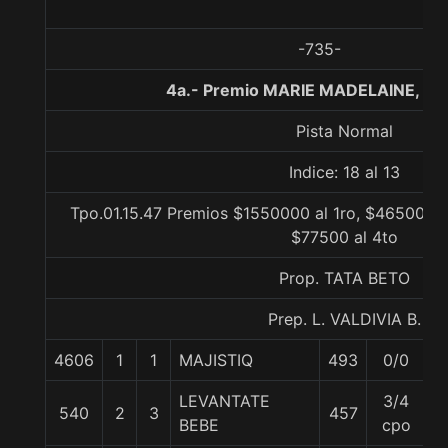
-735-
4a.- Premio MARIE MADELAINE, 12
Pista Normal
Indice: 18 al 13
Tpo.01.15.47 Premios $1550000 al 1ro, $465000 a
$77500 al 4to
Prop. TATA BETO
Prep. L. VALDIVIA B.
4606
1
1
MAJISTIQ
493
0/0
5
LEVANTATE
3/4
540
2
3
457
5
BEBE
cpo