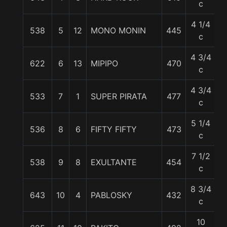
c
4 1/4
538
5
12
MONO MONIN
445
5
c
4 3/4
622
6
13
MIPIPO
470
5
c
4 3/4
533
7
1
SUPER PIRATA
477
5
c
5 1/4
536
8
6
FIFTY FIFTY
473
5
c
7 1/2
538
9
8
EXULTANTE
454
5
c
8 3/4
643
10
4
PABLOSKY
432
5
c
10