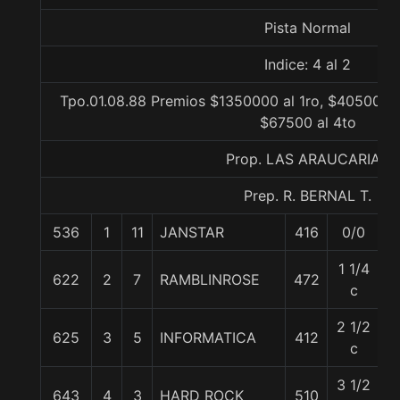
Pista Normal
Indice: 4 al 2
Tpo.01.08.88 Premios $1350000 al 1ro, $405000 a
$67500 al 4to
Prop. LAS ARAUCARIAS
Prep. R. BERNAL T.
536
1
11
JANSTAR
416
0/0
5
1 1/4
622
2
7
RAMBLINROSE
472
5
c
2 1/2
625
3
5
INFORMATICA
412
5
c
3 1/2
643
4
3
HARD ROCK
510
5