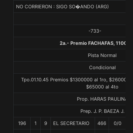
NO CORRIERON : SIGO SO�ANDO (ARG)
-733-
2a.- Premio FACHAFAS, 1100 m
Pista Normal
Condicional
Tpo.01.10.45 Premios $1300000 al 1ro, $260000 a
$65000 al 4to
Prop. HARAS PAULINA
Prep. J. P. BAEZA J.
196
1
9
EL SECRETARIO
466
0/0
5