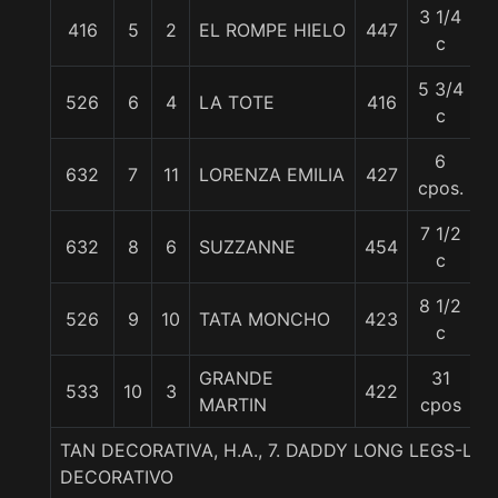
3 1/4
416
5
2
EL ROMPE HIELO
447
5
c
5 3/4
526
6
4
LA TOTE
416
5
c
6
632
7
11
LORENZA EMILIA
427
5
cpos.
7 1/2
632
8
6
SUZZANNE
454
5
c
8 1/2
526
9
10
TATA MONCHO
423
5
c
GRANDE
31
533
10
3
422
5
MARTIN
cpos
TAN DECORATIVA, H.A., 7. DADDY LONG LEGS-LA 
DECORATIVO