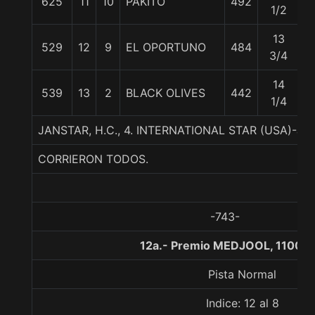
625
11
10
PAKITO
492
5
1/2
13
529
12
9
EL OPORTUNO
484
5
3/4
14
539
13
2
BLACK OLIVES
442
5
1/4
JANSTAR, H.C., 4. INTERNATIONAL STAR (USA)
CORRIERON TODOS.
-743-
12a.- Premio MEDJOOL, 1100 m
Pista Normal
Indice: 12 al 8