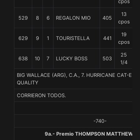
cpos
13
529
8
6
REGALON MIO
405
5
cpos
19
629
9
1
TOURISTELLA
441
5
cpos
25
638
10
7
LUCKY BOSS
503
5
1/4
BIG WALLACE (ARG), C.A., 7. HURRICANE CAT-ELU
QUALITY
CORRIERON TODOS.
-740-
9a.- Premio THOMPSON MATTHEWS, 