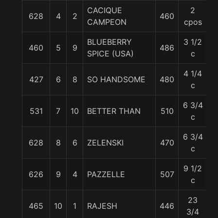
CACIQUE
2
628
4
2
460
5
CAMPEON
cpos
BLUEBERRY
3 1/2
460
5
9
486
5
SPICE (USA)
c
4 1/4
427
6
8
SO HANDSOME
480
5
c
6 3/4
531
7
10
BETTER THAN
510
5
c
6 3/4
628
8
6
ZELENSKI
470
5
c
9 1/2
626
9
4
PAZZELLE
507
5
c
23
465
10
1
RAJESH
446
5
3/4