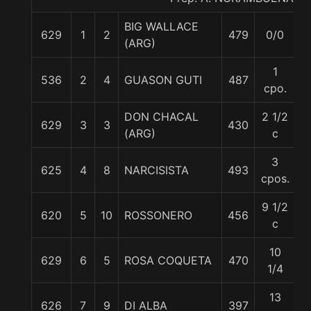
BIG WALLACE
629
1
2
479
0/0
5
(ARG)
1
536
2
4
GUASON GUTI
487
5
cpo.
DON CHACAL
2 1/2
629
3
3
430
5
(ARG)
c
3
625
4
8
NARCISISTA
493
5
cpos.
9 1/2
620
5
10
ROSSONERO
456
5
c
10
629
6
5
ROSA COQUETA
470
5
1/4
13
626
7
9
DI ALBA
397
5