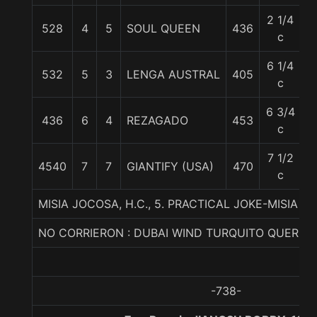
2 1/4
528
4
5
SOUL QUEEN
436
5
c
6 1/4
532
5
3
LENGA AUSTRAL
405
5
c
6 3/4
436
6
4
REZAGADO
453
5
c
7 1/2
4540
7
7
GIANTIFY (USA)
470
5
c
MISIA JOCOSA, H.C., 5. PRACTICAL JOKE-MISIA P
NO CORRIERON : DUBAI WIND TURQUITO QUERID
-738-