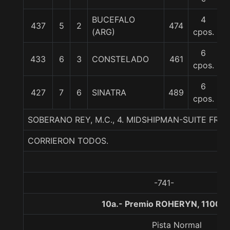
BUCEFALO
4
437
5
2
474
5
(ARG)
cpos.
6
433
6
3
CONSTELADO
461
5
cpos.
6
427
7
6
SINATRA
489
5
cpos.
SOBERANO REY, M.C., 4. MIDSHIPMAN-SUITE FR
CORRIERON TODOS.
-741-
10a.- Premio ROHERYN, 1100 m
Pista Normal