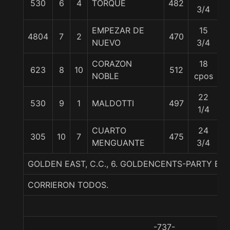
530
6
4
TORQUE
482
5
3/4
EMPEZAR DE
15
4804
7
2
470
5
NUEVO
3/4
CORAZON
18
623
8
10
512
5
NOBLE
cpos
22
530
9
1
MALDOTTI
497
5
1/4
CUARTO
24
305
10
7
475
5
MENGUANTE
3/4
GOLDEN EAST, C.C., 6. GOLDENCENTS-PARTY BA
CORRIERON TODOS.
-737-