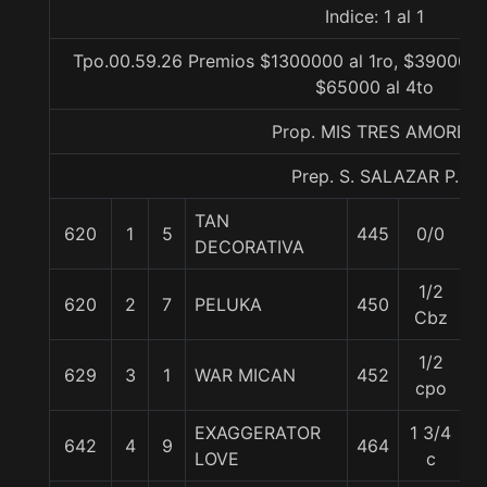
Indice: 1 al 1
Tpo.00.59.26 Premios $1300000 al 1ro, $390000 a
$65000 al 4to
Prop. MIS TRES AMORES
Prep. S. SALAZAR P.
TAN
620
1
5
445
0/0
5
DECORATIVA
1/2
620
2
7
PELUKA
450
5
Cbz
1/2
629
3
1
WAR MICAN
452
5
cpo
EXAGGERATOR
1 3/4
642
4
9
464
5
LOVE
c