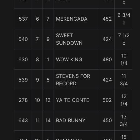
c
6 3/4
537
6
7
MERENGADA
452
5
c
SWEET
7 1/2
540
7
9
424
5
SUNDOWN
c
10
630
8
1
WOW KING
480
5
1/4
STEVENS FOR
11
539
9
5
424
5
RECORD
3/4
12
278
10
12
YA TE CONTE
502
5
1/4
13
643
11
14
BAD BUNNY
450
5
3/4
15