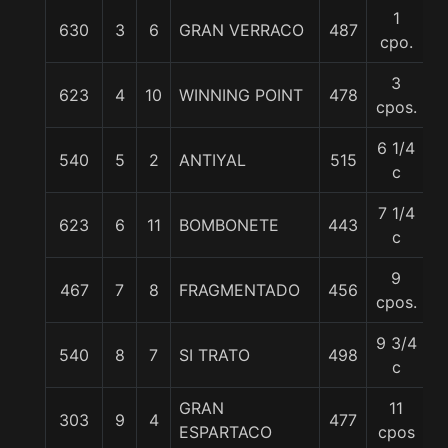
1
630
3
6
GRAN VERRACO
487
5
cpo.
3
623
4
10
WINNING POINT
478
5
cpos.
6 1/4
540
5
2
ANTIYAL
515
5
c
7 1/4
623
6
11
BOMBONETE
443
5
c
9
467
7
8
FRAGMENTADO
456
5
cpos.
9 3/4
540
8
7
SI TRATO
498
5
c
GRAN
11
303
9
4
477
5
ESPARTACO
cpos