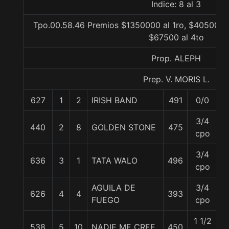
Indice: 8 al 3
Tpo.00.58.46 Premios $1350000 al 1ro, $405000 a
$67500 al 4to
Prop. ALEPH
Prep. V. MORIS L.
627
1
2
IRISH BAND
491
0/0
5
3/4
440
2
8
GOLDEN STONE
475
5
cpo
3/4
636
3
1
TATA WALO
496
5
cpo
AGUILA DE
3/4
626
4
4
393
5
FUEGO
cpo
1 1/2
538
5
10
NADIE ME CREE
450
5