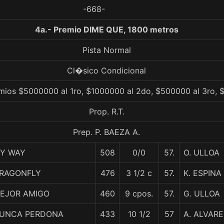
-668-
4a.- Premio DIME QUE, 1800 metros
Pista Normal
Cl�sico Condicional
mios $5000000 al 1ro, $1000000 al 2do, $500000 al 3ro, 
Prop. R.T.
Prep. P. BAEZA A.
Y WAY
508
0/0
57.
O. ULLOA
RAGONFLY
476
3 1/2 c
57.
K. ESPINA
EJOR AMIGO
460
9 cpos.
57.
G. ULLOA
UNCA PERDONA
433
10 1/2
57
A. ALVARE