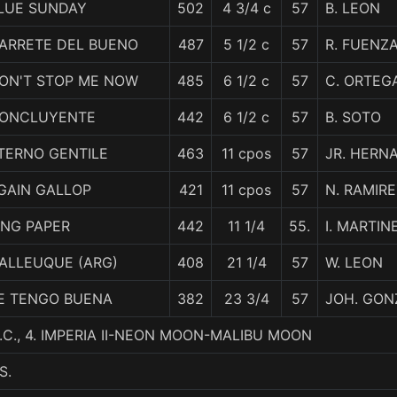
LUE SUNDAY
502
4 3/4 c
57
B. LEON
ARRETE DEL BUENO
487
5 1/2 c
57
R. FUENZ
ON'T STOP ME NOW
485
6 1/2 c
57
C. ORTEG
ONCLUYENTE
442
6 1/2 c
57
B. SOTO
TERNO GENTILE
463
11 cpos
57
JR. HERN
GAIN GALLOP
421
11 cpos
57
N. RAMIRE
ING PAPER
442
11 1/4
55.
I. MARTIN
ALLEUQUE (ARG)
408
21 1/4
57
W. LEON
E TENGO BUENA
382
23 3/4
57
JOH. GON
.C., 4. IMPERIA II-NEON MOON-MALIBU MOON
S.