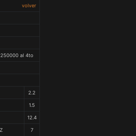
volver
$250000 al 4to
2.2
1.5
12.4
Z
7