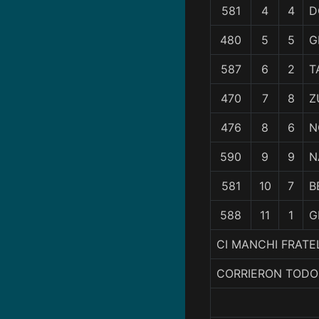
581
4
4
D
480
5
5
G
587
6
2
T
470
7
8
Z
476
8
6
N
590
9
9
N
581
10
7
B
588
11
1
G
CI MANCHI FRATE
CORRIERON TODO