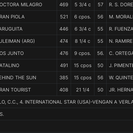
OCTORA MILAGRO
469
5 3/4 c
57
R. S. DOR
RAN PIOLA
521
6 cpos.
56
M. MORAL
ARUGUITA
446
6 3/4 c
55
R. FUENZ
ULEIMAN (ARG)
474
8 1/4 c
55
N. RAMIRE
OS JUNTO
476
9 cpos.
56.
C. ORTEG
ATALINO
491
15 cpos
50
J. PIMENT
EHIND THE SUN
385
15 cpos
56
W. QUINT
RAN TOURIST
408
21 1/4
50
JR. HERN
LO, C.C., 4. INTERNATIONAL STAR (USA)-VENGAN A VER
S.