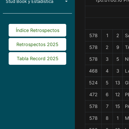
Tpo.01:00.10 P
Stud Book y Estadística
Índice Retrospectos
578
1
2
S
Retrospectos 2025
578
2
9
T
Tabla Record 2025
578
3
5
N
468
4
3
L
524
5
13
G
472
6
12
P
578
7
15
P
578
8
1
M