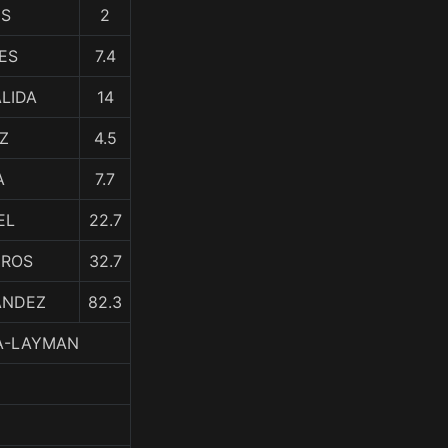
ES
2
ES
7.4
ALIDA
14
Z
4.5
A
7.7
EL
22.7
EROS
32.7
ANDEZ
82.3
LA-LAYMAN