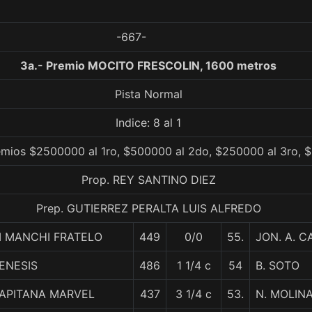
-667-
3a.- Premio MOCITO FRESCOLIN, 1600 metros
Pista Normal
Indice: 8 al 1
emios $2500000 al 1ro, $500000 al 2do, $250000 al 3ro, $
Prop. REY SANTINO DIEZ
Prep. GUTIERREZ PERALTA LUIS ALFREDO
I MANCHI FRATELO
449
0/0
55.
JON. A. C
ENESIS
486
1 1/4 c
54
B. SOTO
APITANA MARVEL
437
3 1/4 c
53.
N. MOLIN