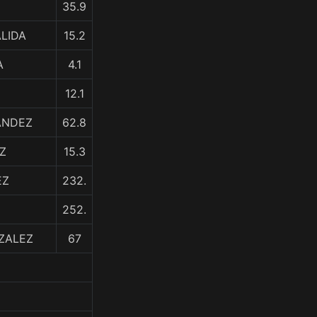
35.9
ALIDA
15.2
A
4.1
12.1
ANDEZ
62.8
Z
15.3
EZ
232.
252.
ZALEZ
67