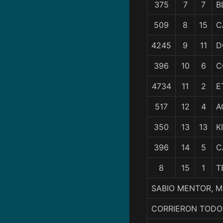
375
7
7
B
509
8
15
C
4245
9
11
D
396
10
6
C
4734
11
2
E
517
12
4
A
350
13
13
K
396
14
5
C
8
15
1
T
SABIO MENTOR, M
CORRIERON TODO