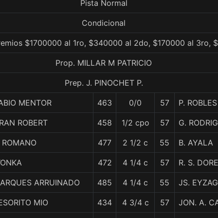
Pista Normal
Condicional
emios $1700000 al 1ro, $340000 al 2do, $170000 al 3ro, 
Prop. MILLAR M PATRICIO
Prep. J. PINOCHET P.
ABIO MENTOR
463
0/0
57
P. ROBLES
RAN ROBERT
458
1/2 cpo
57
G. RODRI
L ROMANO
477
2 1/2 c
55
B. AYALA
ONKA
472
4 1/4 c
57
R. S. DOR
ARQUES ARRUINADO
485
4 1/4 c
55
JS. EYZA
ESORITO MIO
434
4 3/4 c
57
JON. A. C