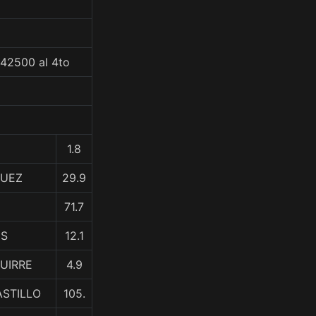
$42500 al 4to
1.8
GUEZ
29.9
71.7
ES
12.1
GUIRRE
4.9
ASTILLO
105.