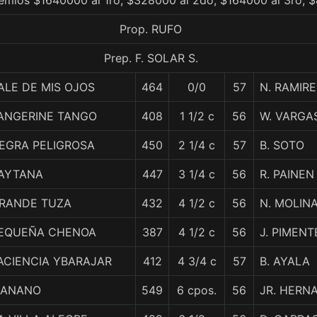
remios $1640000 al 1ro, $328000 al 2do, $164000 al 3ro, 
Prop. RUFO
Prep. F. SOLAR S.
ALE DE MIS OJOS
464
0/0
57
N. RAMIRE
ANGERINE TANGO
408
1 1/2 c
56
W. VARGA
EGRA PELIGROSA
450
2 1/4 c
57
B. SOTO
AYTANA
447
3 1/4 c
56
R. PAINEN
RANDE TUZA
432
4 1/2 c
56
N. MOLIN
EQUEÑA CHENOA
387
4 1/2 c
56
J. PIMENT
ACIENCIA YBARAJAR
412
4 3/4 c
57
B. AYALA
ANANO
549
6 cpos.
56
JR. HERN