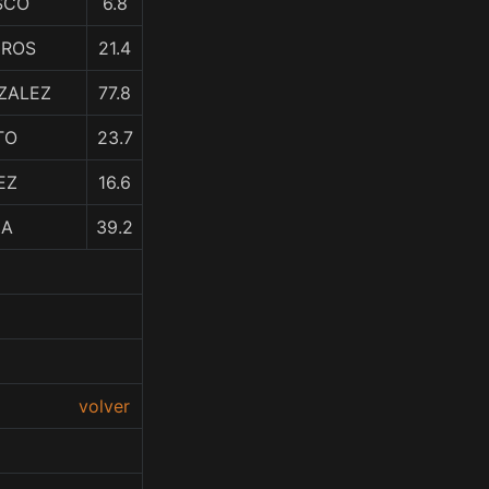
SCO
6.8
EROS
21.4
ZALEZ
77.8
TO
23.7
EZ
16.6
ZA
39.2
volver