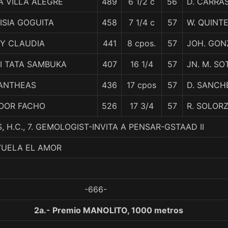
A VILLA ALEGRE
489
6 1/2 c
56
D. CARRA
ISIA GOGUITA
458
7 1/4 c
57
W. QUINT
Y CLAUDIA
441
8 cpos.
57
JOH. GON
I TATA SAMBUKA
407
16 1/4
57
JN. M. SO
ANTHEAS
436
17 cpos
57
D. SANCH
OOR FACHO
526
17 3/4
57
R. SOLOR
, H.C., 7. GEMOLOGIST-INVITA A PENSAR-GSTAAD II
VUELA EL AMOR
-666-
2a.- Premio MANOLITO, 1000 metros