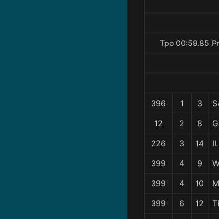
Tpo.00:59.85 Pr
396
1
3
S
12
2
8
G
226
3
14
I
399
4
9
W
399
4
10
M
399
6
12
T