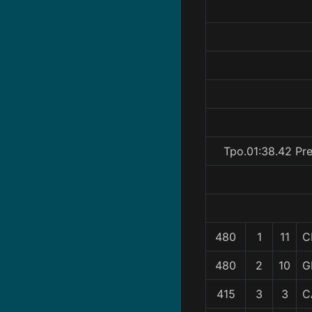
Tpo.01:38.42 Pr
480
1
11
C
480
2
10
G
415
3
3
C