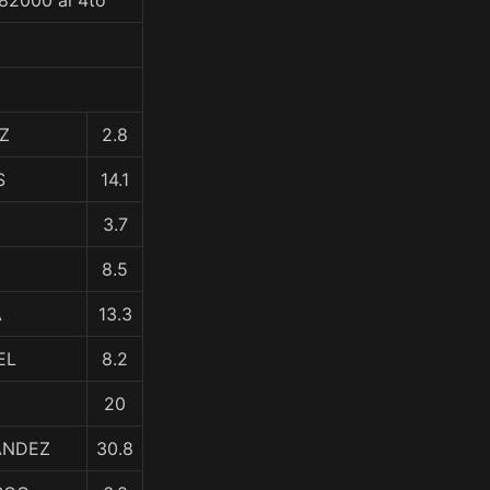
$82000 al 4to
Z
2.8
S
14.1
3.7
8.5
A
13.3
EL
8.2
20
ANDEZ
30.8