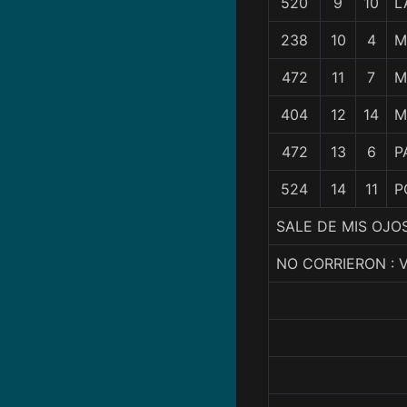
520
9
10
L
238
10
4
M
472
11
7
M
404
12
14
M
472
13
6
P
524
14
11
P
SALE DE MIS OJOS
NO CORRIERON : 