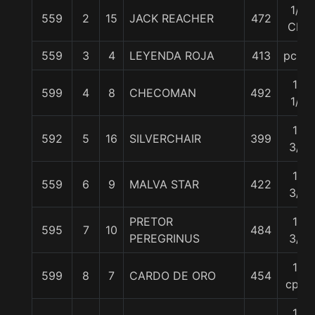
1/2
559
2
15
JACK REACHER
472
Cbz
559
3
4
LEYENDA ROJA
413
pczo.
10
599
4
8
CHECOMAN
492
1/4
10
592
5
16
SILVERCHAIR
399
3/4
10
559
6
9
MALVA STAR
422
3/4
PRETOR
10
595
7
10
484
PEREGRINUS
3/4
14
599
8
7
CARDO DE ORO
454
cpos
14