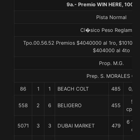
9a.- Premio WIN HERE, 1000 
Pista Normal
Cl�sico Peso Reglament
Tpo.00.56.52 Premios $4040000 al 1ro, $1010000
$404000 al 4to
Prop. M.G.
Prep. S. MORALES G.
86
1
1
BEACH COLT
485
0/0
5
558
2
6
BELIGERO
455
cpos.
6 1/4
5071
3
3
DUBAI MARKET
479
c