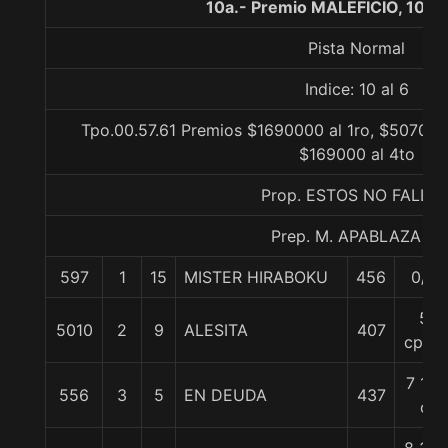
10a.- Premio MALEFICIO, 1000
Pista Normal
Indice: 10 al 6
Tpo.00.57.61 Premios $1690000 al 1ro, $507000
$169000 al 4to
Prop. ESTOS NO FALLA
Prep. M. APABLAZA G.
597
1
15
MISTER HIRABOKU
456
0/0
5
5010
2
9
ALESITA
407
cpos.
7 1/2
556
3
5
EN DEUDA
437
c