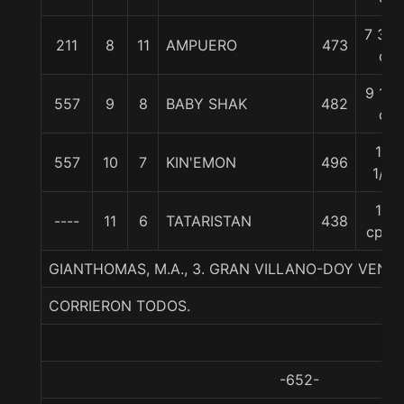
7 3/4
211
8
11
AMPUERO
473
c
9 1/2
557
9
8
BABY SHAK
482
c
10
557
10
7
KIN'EMON
496
1/2
19
----
11
6
TATARISTAN
438
cpos
GIANTHOMAS, M.A., 3. GRAN VILLANO-DOY VENT
CORRIERON TODOS.
-652-