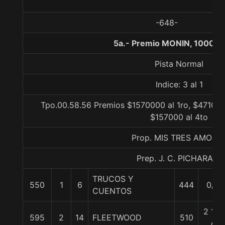
-648-
5a.- Premio MONIN, 1000 m
Pista Normal
Indice: 3 al 1
Tpo.00.58.56 Premios $1570000 al 1ro, $471000
$157000 al 4to
Prop. MIS TRES AMORE
Prep. J. C. PICHARA J.
TRUCOS Y
550
1
6
444
0/0
CUENTOS
2 1/4
595
2
14
FLEETWOOD
510
c