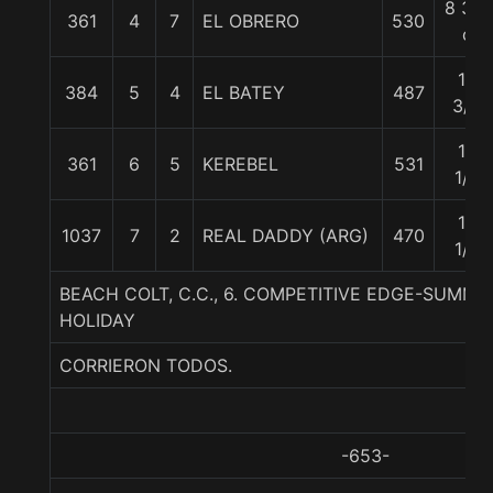
8 3/4
361
4
7
EL OBRERO
530
c
10
384
5
4
EL BATEY
487
3/4
12
361
6
5
KEREBEL
531
1/4
13
1037
7
2
REAL DADDY (ARG)
470
1/2
BEACH COLT, C.C., 6. COMPETITIVE EDGE-SUMM
HOLIDAY
CORRIERON TODOS.
-653-