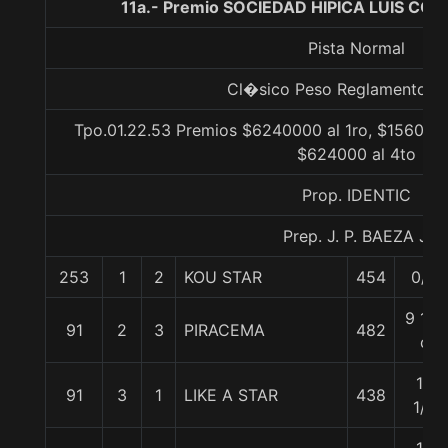
11a.- Premio SOCIEDAD HIPICA LUIS COU
Pista Normal
Cl�sico Peso Reglamento Li
Tpo.01.22.53 Premios $6240000 al 1ro, $1560000
$624000 al 4to
Prop. IDENTIC
Prep. J. P. BAEZA J.
253
1
2
KOU STAR
454
0/0
9 1/2
91
2
3
PIRACEMA
482
c
12
91
3
1
LIKE A STAR
438
1/2