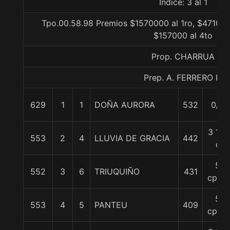
Indice: 3 al 1
Tpo.00.58.98 Premios $1570000 al 1ro, $471000
$157000 al 4to
Prop. CHARRUA
Prep. A. FERRERO R.
629
1
1
DOÑA AURORA
532
0/0
3 1/2
553
2
4
LLUVIA DE GRACIA
442
c
5
552
3
6
TRIUQUIÑO
431
cpos.
5
553
4
5
PANTEU
409
cpos.