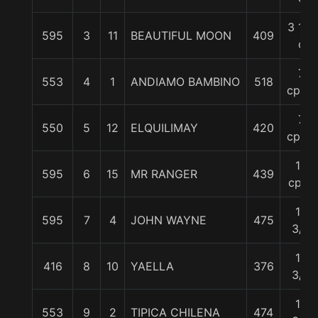
3 1/4
595
3
11
BEAUTIFUL MOON
409
c
7
553
4
1
ANDIAMO BAMBINO
518
cpos.
7
550
5
12
ELQUILIMAY
420
cpos.
12
595
6
15
MR RANGER
439
cpos
14
595
7
4
JOHN WAYNE
475
3/4
15
416
8
10
YAELLA
376
3/4
16
553
9
2
TIPICA CHILENA
474