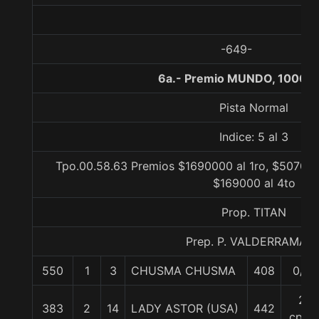
-649-
6a.- Premio MUNDO, 1000 m
Pista Normal
Indice: 5 al 3
Tpo.00.58.63 Premios $1690000 al 1ro, $507000
$169000 al 4to
Prop. TITAN
Prep. P. VALDERRAMA C
550
1
3
CHUSMA CHUSMA
408
0/0
2
383
2
14
LADY ASTOR (USA)
442
cpos