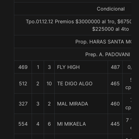
Condicional
Tpo.01.12.12 Premios $3000000 al 1ro, $675000 
$225000 al 4to
Prop. HARAS SANTA MON
Prep. A. PADOVANI E.
469
1
3
FLY HIGH
487
0/0
5
512
2
10
TE DIGO ALGO
465
cpos.
7
327
3
2
MAL MIRADA
460
cpos.
7 1/4
554
4
6
MI MIKAELA
445
c