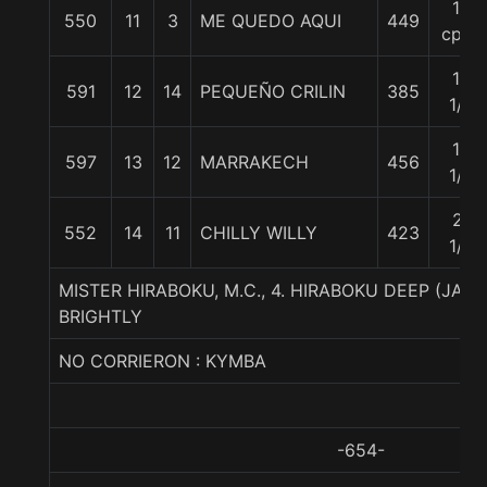
15
550
11
3
ME QUEDO AQUI
449
cpos
15
591
12
14
PEQUEÑO CRILIN
385
1/2
18
597
13
12
MARRAKECH
456
1/4
21
552
14
11
CHILLY WILLY
423
1/4
MISTER HIRABOKU, M.C., 4. HIRABOKU DEEP (JA
BRIGHTLY
NO CORRIERON : KYMBA
-654-