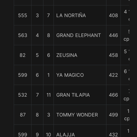
4 1/4
555
3
7
LA NORTIÑA
408
c
5
563
4
8
GRAND ELEPHANT
446
cpos.
5 1/2
82
5
6
ZEUSINA
458
c
6 1/2
599
6
1
YA MAGICO
422
c
7
532
7
11
GRAN TILAPIA
466
cpos.
10
87
8
3
TOMMY WONDER
499
cpos
10
599
9
10
ALAJJA
432