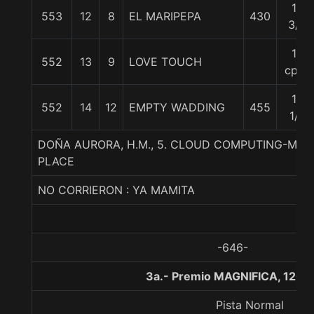
16
553
12
8
EL MARIPEPA
430
3/4
18
552
13
9
LOVE TOUCH
cpos
18
552
14
12
EMPTY WADDING
455
1/4
DOÑA AURORA, H.M., 5. CLOUD COMPUTING-MIA 
PLACE
NO CORRIERON : YA MAMITA
-646-
3a.- Premio MAGNIFICA, 1200
Pista Normal