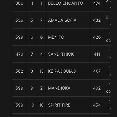
8 3/4
386
4
1
BELLO ENCANTO
474
c
9 1/2
556
5
7
AMADA SOFIA
482
c
12
599
6
6
MENITO
426
cpos
13
470
7
4
SAND THICK
411
1/4
13
562
8
13
KE PACQUIAO
467
1/2
14
599
9
2
MANDIOKA
402
cpos
14
599
10
10
SPIRIT FIRE
454
1/2