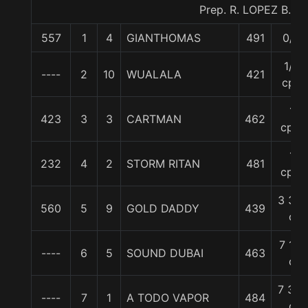
Prep. R. LOPEZ B.
557
1
4
GIANTHOMAS
491
0/0
1/2
----
2
10
WUALALA
421
cpo
1
423
3
3
CARTMAN
462
cpo.
1
232
4
2
STORM RITAN
481
cpo.
3 3/4
560
5
9
GOLD DADDY
439
c
7 1/4
----
6
5
SOUND DUBAI
463
c
7 3/4
----
7
1
A TODO VAPOR
484
c