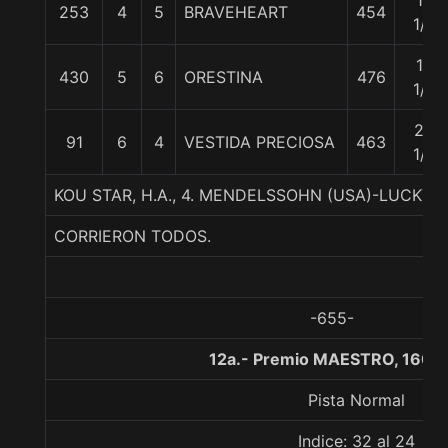
15
253
4
5
BRAVEHEART
454
1/4
16
430
5
6
ORESTINA
476
1/4
25
91
6
4
VESTIDA PRECIOSA
463
1/4
KOU STAR, H.A., 4. MENDELSSOHN (USA)-LUCKY 
CORRIERON TODOS.
-655-
12a.- Premio MAESTRO, 1600
Pista Normal
Indice: 32 al 24