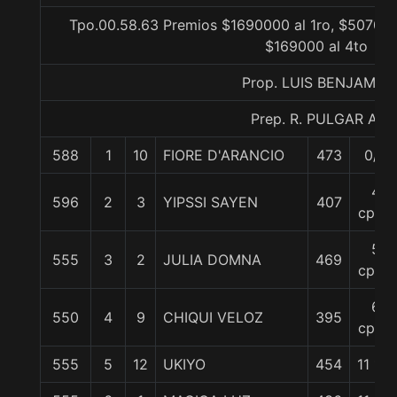
Tpo.00.58.63 Premios $1690000 al 1ro, $507000
$169000 al 4to
Prop. LUIS BENJAMIN
Prep. R. PULGAR A.
588
1
10
FIORE D'ARANCIO
473
0/0
4
596
2
3
YIPSSI SAYEN
407
cpos.
5
555
3
2
JULIA DOMNA
469
cpos.
6
550
4
9
CHIQUI VELOZ
395
cpos.
555
5
12
UKIYO
454
11 1/4