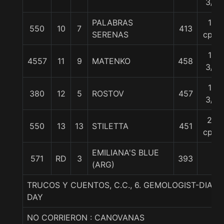
3/4
PALABRAS
18
550
10
7
413
SERENAS
cpos
18
4557
11
9
MATENKO
458
3/4
18
380
12
5
ROSTOV
457
3/4
23
550
13
13
STILETTA
451
cpos
EMILIANA'S BLUE
571
RD
3
393
(ARG)
TRUCOS Y CUENTOS, C.C., 6. GEMOLOGIST-DIAB
DAY
NO CORRIERON : CANOVANAS