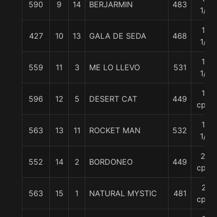
590
9
14
BERJARMIN
483
1/2
14
427
10
13
GALA DE SEDA
468
1/2
16
559
11
3
ME LO LLEVO
531
1/2
18
596
12
5
DESERT CAT
449
cpos
19
563
13
11
ROCKET MAN
532
1/2
20
552
14
2
BORDONEO
449
cpos
21
563
15
1
NATURAL MYSTIC
481
cpos