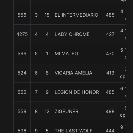
4 1/4
556
3
15
EL INTERMEDIARIO
485
c
4 1/4
4275
4
4
LADY CHROME
427
c
5 1/2
596
5
1
MI MATEO
470
c
6
524
6
8
VICARIA AMELIA
413
cpos.
6 1/2
555
7
9
LEGION DE HONOR
485
c
8
559
8
12
ZIGEUNER
498
cpos.
9 1/4
596
9
5
THE LAST WOLF
444