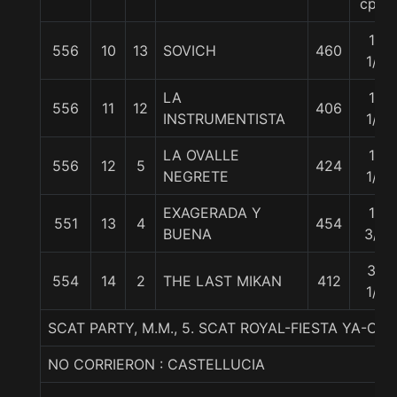
cpos
12
556
10
13
SOVICH
460
1/2
LA
13
556
11
12
406
INSTRUMENTISTA
1/2
LA OVALLE
13
556
12
5
424
NEGRETE
1/2
EXAGERADA Y
13
551
13
4
454
BUENA
3/4
30
554
14
2
THE LAST MIKAN
412
1/2
SCAT PARTY, M.M., 5. SCAT ROYAL-FIESTA YA-ORP
NO CORRIERON : CASTELLUCIA