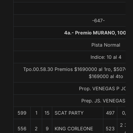
-647-
4a.- Premio MURANO, 1000 
Pista Normal
Indice: 10 al 4
Tpo.00.58.30 Premios $1690000 al 1ro, $507000
$169000 al 4to
Prop. VENEGAS P JOSE
Prep. JS. VENEGAS P.
599
1
15
SCAT PARTY
497
0/0
2 3/4
556
2
9
KING CORLEONE
523
c