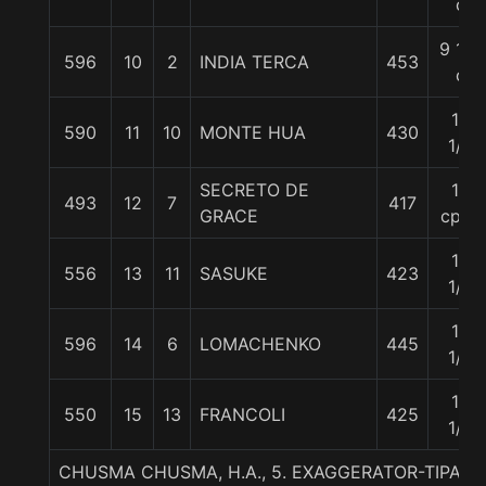
c
9 1/2
596
10
2
INDIA TERCA
453
c
12
590
11
10
MONTE HUA
430
1/4
SECRETO DE
13
493
12
7
417
GRACE
cpos
13
556
13
11
SASUKE
423
1/2
13
596
14
6
LOMACHENKO
445
1/2
14
550
15
13
FRANCOLI
425
1/4
CHUSMA CHUSMA, H.A., 5. EXAGGERATOR-TIPAT-T