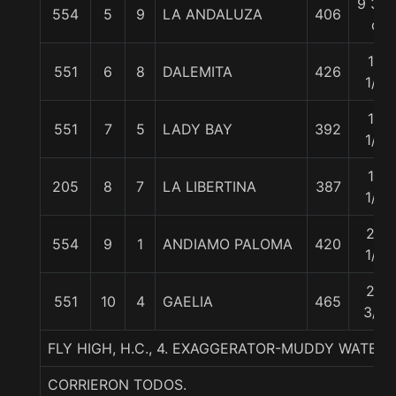
9 3/4
554
5
9
LA ANDALUZA
406
c
10
551
6
8
DALEMITA
426
1/4
14
551
7
5
LADY BAY
392
1/4
16
205
8
7
LA LIBERTINA
387
1/4
24
554
9
1
ANDIAMO PALOMA
420
1/4
25
551
10
4
GAELIA
465
3/4
FLY HIGH, H.C., 4. EXAGGERATOR-MUDDY WATERS
CORRIERON TODOS.