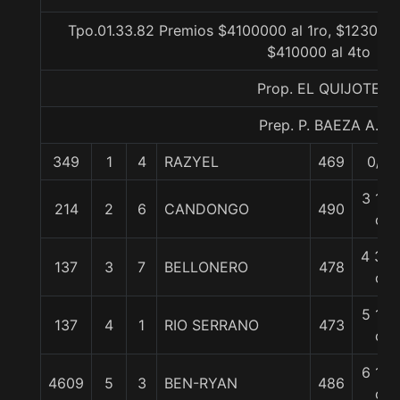
Tpo.01.33.82 Premios $4100000 al 1ro, $1230000
$410000 al 4to
Prop. EL QUIJOTE
Prep. P. BAEZA A.
349
1
4
RAZYEL
469
0/0
3 1/2
214
2
6
CANDONGO
490
c
4 3/4
137
3
7
BELLONERO
478
c
5 1/2
137
4
1
RIO SERRANO
473
c
6 1/2
4609
5
3
BEN-RYAN
486
c