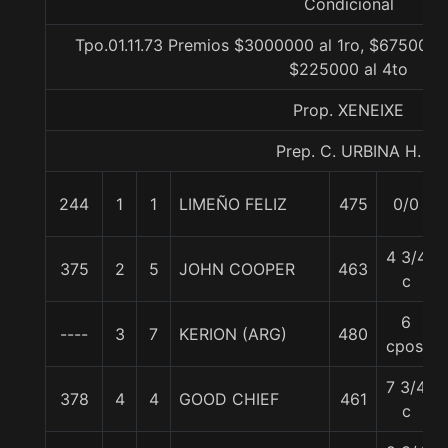
Condicional
Tpo.01.11.73 Premios $3000000 al 1ro, $675000 a
$225000 al 4to
Prop. XENEIXE
Prep. C. URBINA H.
244
1
1
LIMEÑO FELIZ
475
0/0
4 3/4
375
2
5
JOHN COOPER
463
c
6
----
3
7
KERION (ARG)
480
cpos.
7 3/4
378
4
4
GOOD CHIEF
461
c