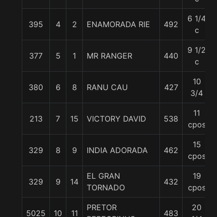
6 1/4
395
4
2
ENAMORADA RIE
492
c
9 1/2
377
5
1
MR RANGER
440
c
10
380
6
8
RANU CAU
427
3/4
11
213
7
15
VICTORY DAVID
538
cpos
15
329
8
9
INDIA ADORADA
462
cpos
EL GRAN
19
329
9
14
432
TORNADO
cpos
PRETOR
20
5025
10
11
483