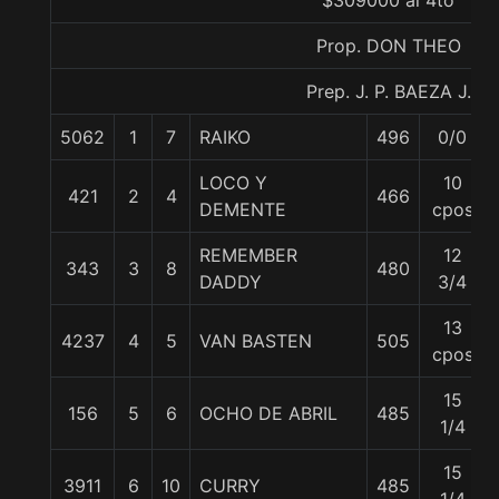
$309000 al 4to
Prop. DON THEO
Prep. J. P. BAEZA J.
5062
1
7
RAIKO
496
0/0
LOCO Y
10
421
2
4
466
DEMENTE
cpos
REMEMBER
12
343
3
8
480
DADDY
3/4
13
4237
4
5
VAN BASTEN
505
cpos
15
156
5
6
OCHO DE ABRIL
485
1/4
15
3911
6
10
CURRY
485