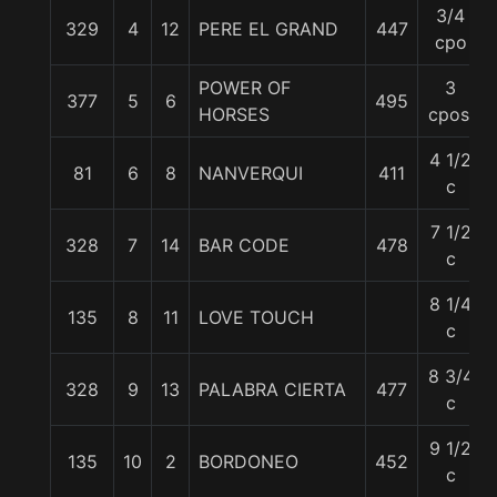
3/4
329
4
12
PERE EL GRAND
447
cpo
POWER OF
3
377
5
6
495
HORSES
cpos.
4 1/2
81
6
8
NANVERQUI
411
c
7 1/2
328
7
14
BAR CODE
478
c
8 1/4
135
8
11
LOVE TOUCH
c
8 3/4
328
9
13
PALABRA CIERTA
477
c
9 1/2
135
10
2
BORDONEO
452
c