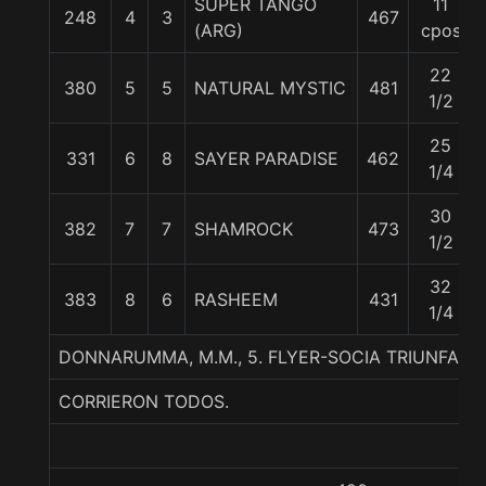
SUPER TANGO
11
248
4
3
467
(ARG)
cpos
22
380
5
5
NATURAL MYSTIC
481
1/2
25
331
6
8
SAYER PARADISE
462
1/4
30
382
7
7
SHAMROCK
473
1/2
32
383
8
6
RASHEEM
431
1/4
DONNARUMMA, M.M., 5. FLYER-SOCIA TRIUNFAL-
CORRIERON TODOS.