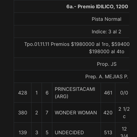
6a.- Premio IDILICO, 1200 me
Pista Normal
Indice: 3 al 2
Tpo.01.11.11 Premios $1980000 al 1ro, $594000 a
$198000 al 4to
Prop. JS
Prep. A. MEJIAS P.
PRINCESITACAMI
428
1
6
461
0/0
(ARG)
2 1/2
380
2
7
WONDER WOMAN
420
c
12
139
3
5
UNDECIDED
513
3/4