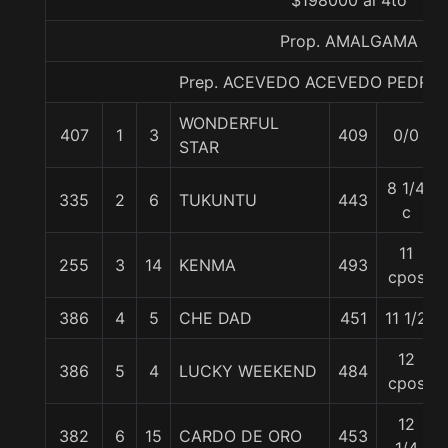
$198000 al 4to
Prop. AMALGAMA
Prep. ACEVEDO ACEVEDO PEDRO
WONDERFUL
407
1
3
409
0/0
STAR
8 1/4
335
2
6
TUKUNTU
443
c
11
255
3
14
KENMA
493
cpos
386
4
5
CHE DAD
451
11 1/2
12
386
5
4
LUCKY WEEKEND
484
cpos
12
382
6
15
CARDO DE ORO
453