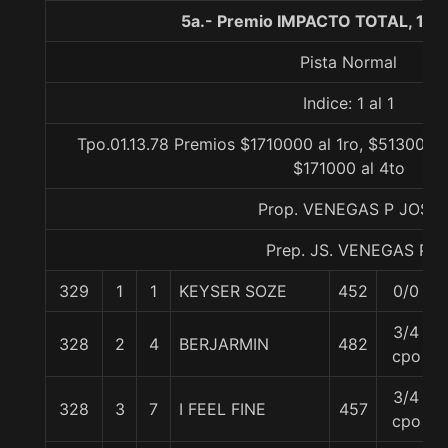
5a.- Premio IMPACTO TOTAL, 120
Pista Normal
Indice: 1 al 1
Tpo.01.13.78 Premios $1710000 al 1ro, $513000 a
$171000 al 4to
Prop. VENEGAS P JOSE
Prep. JS. VENEGAS P.
329
1
1
KEYSER SOZE
452
0/0
3/4
328
2
4
BERJARMIN
482
cpo
3/4
328
3
7
I FEEL FINE
457
cpo