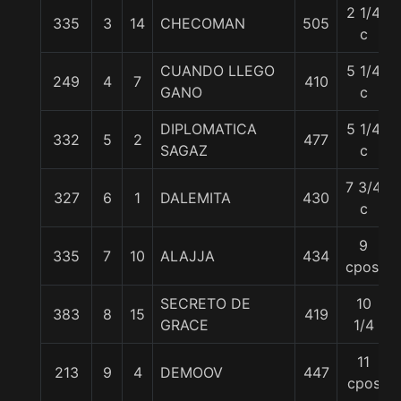
2 1/4
335
3
14
CHECOMAN
505
c
CUANDO LLEGO
5 1/4
249
4
7
410
GANO
c
DIPLOMATICA
5 1/4
332
5
2
477
SAGAZ
c
7 3/4
327
6
1
DALEMITA
430
c
9
335
7
10
ALAJJA
434
cpos.
SECRETO DE
10
383
8
15
419
GRACE
1/4
11
213
9
4
DEMOOV
447
cpos