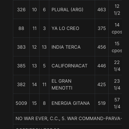
12
326
10
6
PLURAL (ARG)
463
1/2
14
88
11
3
YA LO CREO
375
cpos
15
383
12
13
INDIA TERCA
456
cpos
22
385
13
5
CALIFORNIACAT
446
1/4
EL GRAN
23
382
14
11
425
MENOTTI
1/4
57
5009
15
8
ENERGIA GITANA
519
1/4
NO WAR EVER, C.C., 5. WAR COMMAND-PARVA-