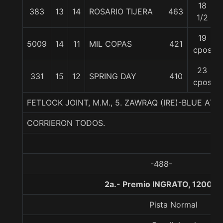
18
383
13
14
ROSARIO TIJERA
463
1/2
19
5009
14
11
MIL COPAS
421
cpos
23
331
15
12
SPRING DAY
410
cpos
FETLOCK JOINT, M.M., 5. ZAWRAQ (IRE)-BLUE AT
CORRIERON TODOS.
-488-
2a.- Premio INGRATO, 1200 m
Pista Normal