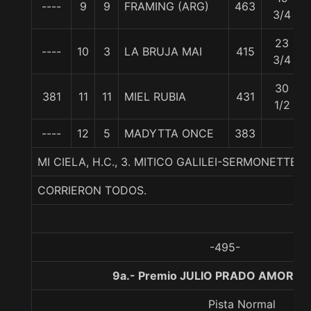
----
9
9
FRAMING (ARG)
463
3/4
23
----
10
3
LA BRUJA MAI
415
3/4
30
381
11
11
MIEL RUBIA
431
1/2
----
12
5
MADYTTA ONCE
383
MI CIELA, H.C., 3. MITICO GALILEI-SERMONETTE
CORRIERON TODOS.
-495-
9a.- Premio JULIO PRADO AMOR, 2
Pista Normal