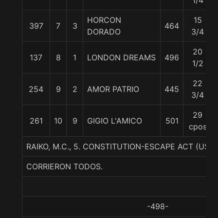
1/4
HORCON
15
397
7
3
464
DORADO
3/4
20
137
8
1
LONDON DREAMS
496
1/2
22
254
9
2
AMOR PATRIO
445
3/4
29
261
10
9
GIGIO L'AMICO
501
cpos
RAIKO, M.C., 5. CONSTITUTION-ESCAPE ACT (USA
CORRIERON TODOS.
-498-