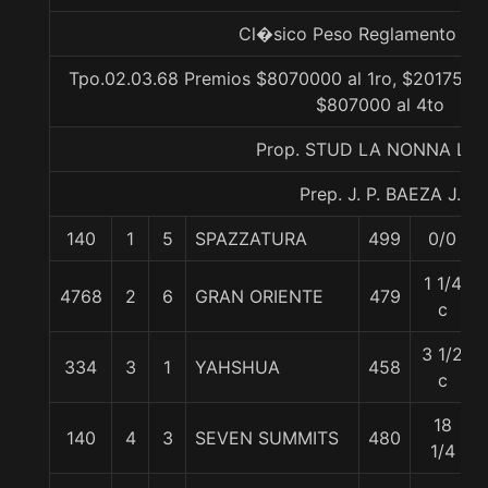
Cl�sico Peso Reglamento Lis
Tpo.02.03.68 Premios $8070000 al 1ro, $2017500 
$807000 al 4to
Prop. STUD LA NONNA LTD
Prep. J. P. BAEZA J.
140
1
5
SPAZZATURA
499
0/0
1 1/4
4768
2
6
GRAN ORIENTE
479
c
3 1/2
334
3
1
YAHSHUA
458
c
18
140
4
3
SEVEN SUMMITS
480
1/4