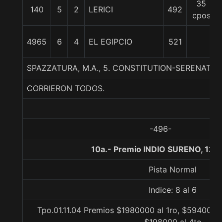
35
140
5
2
LERICI
492
cpos
4965
6
4
EL EGIPCIO
521
SPAZZATURA, M.A., 5. CONSTITUTION-SERENATA
CORRIERON TODOS.
-496-
10a.- Premio INDIO SURENO, 120
Pista Normal
Indice: 8 al 6
Tpo.01.11.04 Premios $1980000 al 1ro, $594000 a