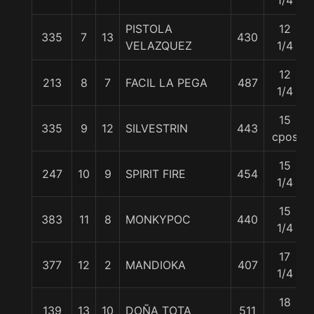
1/4
PISTOLA
12
335
7
13
430
VELAZQUEZ
1/4
12
213
8
7
FACIL LA PEGA
487
1/4
15
335
9
12
SILVESTRIN
443
cpos
15
247
10
9
SPIRIT FIRE
454
1/4
15
383
11
8
MONKYPOC
440
1/4
17
377
12
2
MANDIOKA
407
1/4
18
139
13
10
DOÑA TOTA
511