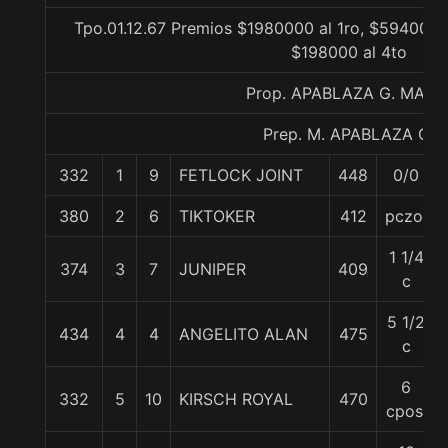
Tpo.01.12.67 Premios $1980000 al 1ro, $594000 
$198000 al 4to
Prop. APABLAZA G. MARI
Prep. M. APABLAZA G.
332
1
9
FETLOCK JOINT
448
0/0
380
2
6
TIKTOKER
412
pczo.
1 1/4
374
3
7
JUNIPER
409
c
5 1/2
434
4
4
ANGELITO ALAN
475
c
6
332
5
10
KIRSCH ROYAL
470
cpos.