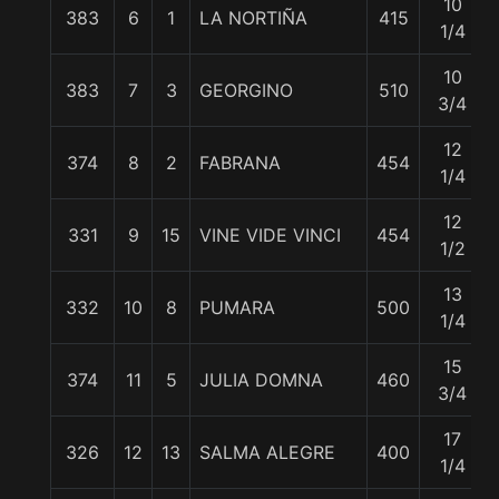
10
383
6
1
LA NORTIÑA
415
1/4
10
383
7
3
GEORGINO
510
3/4
12
374
8
2
FABRANA
454
1/4
12
331
9
15
VINE VIDE VINCI
454
1/2
13
332
10
8
PUMARA
500
1/4
15
374
11
5
JULIA DOMNA
460
3/4
17
326
12
13
SALMA ALEGRE
400
1/4