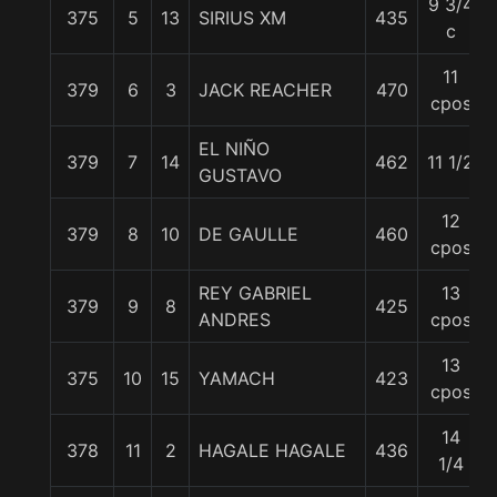
9 3/4
375
5
13
SIRIUS XM
435
c
11
379
6
3
JACK REACHER
470
cpos
EL NIÑO
379
7
14
462
11 1/2
GUSTAVO
12
379
8
10
DE GAULLE
460
cpos
REY GABRIEL
13
379
9
8
425
ANDRES
cpos
13
375
10
15
YAMACH
423
cpos
14
378
11
2
HAGALE HAGALE
436
1/4