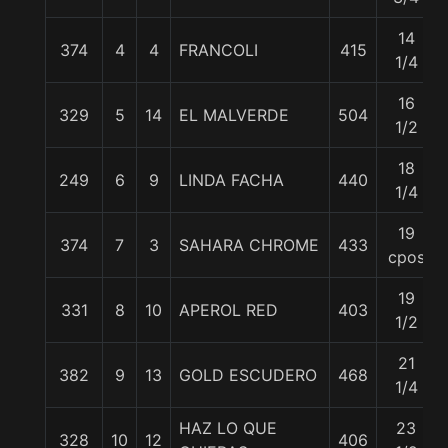
14
374
4
4
FRANCOLI
415
1/4
16
329
5
14
EL MALVERDE
504
1/2
18
249
6
9
LINDA FACHA
440
1/4
19
374
7
3
SAHARA CHROME
433
cpos
19
331
8
10
APEROL RED
403
1/2
21
382
9
13
GOLD ESCUDERO
468
1/4
HAZ LO QUE
23
328
10
12
406