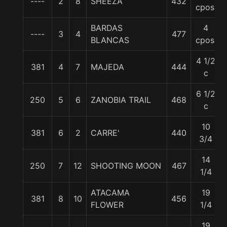
----
2
8
SHEEZA
432
cpos.
BARDAS
4
----
3
4
477
BLANCAS
cpos.
4 1/2
381
4
7
MAJEDA
444
c
6 1/2
250
5
6
ZANOBIA TRAIL
468
c
10
381
6
2
CARRE'
440
3/4
14
250
7
12
SHOOTING MOON
467
1/4
ATACAMA
19
381
8
10
456
FLOWER
1/4
19