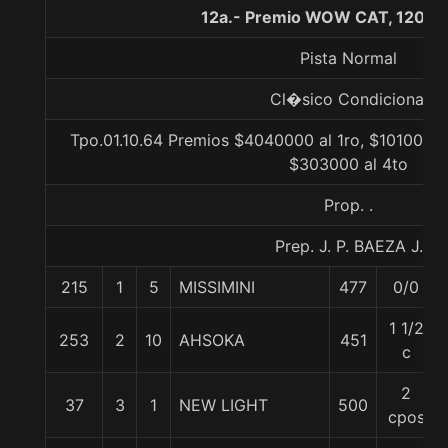
12a.- Premio WOW CAT, 1200 
Pista Normal
Cl�sico Condicional
Tpo.01.10.64 Premios $4040000 al 1ro, $1010000 
$303000 al 4to
Prop. .
Prep. J. P. BAEZA J.
215
1
5
MISSIMINI
477
0/0
1 1/2
253
2
10
AHSOKA
451
c
2
37
3
1
NEW LIGHT
500
cpos