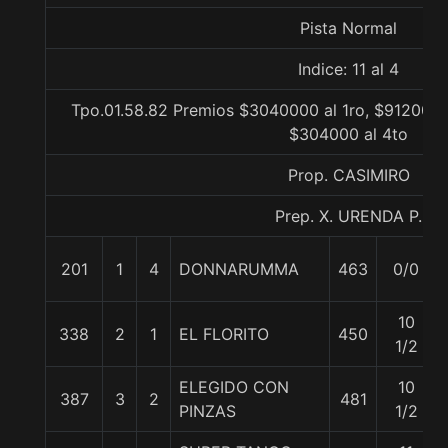
Pista Normal
Indice: 11 al 4
Tpo.01.58.82 Premios $3040000 al 1ro, $912000 
$304000 al 4to
Prop. CASIMIRO
Prep. X. URENDA P.
201
1
4
DONNARUMMA
463
0/0
10
338
2
1
EL FLORITO
450
1/2
ELEGIDO CON
10
387
3
2
481
PINZAS
1/2