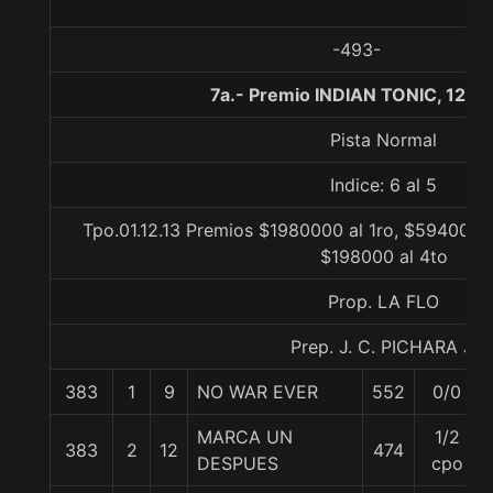
-493-
7a.- Premio INDIAN TONIC, 1200
Pista Normal
Indice: 6 al 5
Tpo.01.12.13 Premios $1980000 al 1ro, $594000 a
$198000 al 4to
Prop. LA FLO
Prep. J. C. PICHARA J.
383
1
9
NO WAR EVER
552
0/0
MARCA UN
1/2
383
2
12
474
DESPUES
cpo