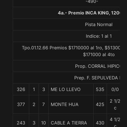
-490-
4a.- Premio INCA KING, 1200 
Pista Normal
Indice: 1 al 1
Tpo.01.12.66 Premios $1710000 al 1ro, $513000 a
$171000 al 4to
Prop. CORRAL HIPICO
Prep. F. SEPULVEDA E.
326
1
3
ME LO LLEVO
535
0/0
2 1/2
377
2
7
MONTE HUA
425
c
4 1/2
243
3
10
CABLE A TIERRA
430
c