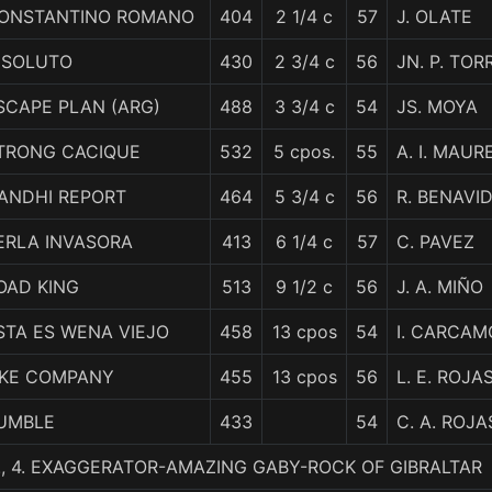
ONSTANTINO ROMANO
404
2 1/4 c
57
J. OLATE
ISOLUTO
430
2 3/4 c
56
JN. P. TOR
SCAPE PLAN (ARG)
488
3 3/4 c
54
JS. MOYA
TRONG CACIQUE
532
5 cpos.
55
A. I. MAUR
ANDHI REPORT
464
5 3/4 c
56
R. BENAVI
ERLA INVASORA
413
6 1/4 c
57
C. PAVEZ
OAD KING
513
9 1/2 c
56
J. A. MIÑO
STA ES WENA VIEJO
458
13 cpos
54
I. CARCAM
IKE COMPANY
455
13 cpos
56
L. E. ROJA
UMBLE
433
54
C. A. ROJA
C., 4. EXAGGERATOR-AMAZING GABY-ROCK OF GIBRALTAR