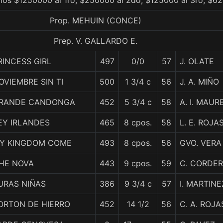
ios $1250000 al 1ro, $250000 al 2do, $125000 al 3ro, $62
Prop. MEHUIN (CONCE)
Prep. V. GALLARDO E.
RINCESS GIRL
497
0/0
57
J. OLATE
OVIEMBRE SIN TI
500
1 3/4 c
56
J. A. MIÑO
RANDE CANDONGA
452
5 3/4 c
58
A. I. MAUR
EY IRLANDES
465
8 cpos.
58
L. E. ROJA
Y KINGDOM COME
493
8 cpos.
56
GVO. VERA
HE NOVA
443
9 cpos.
59
C. CORDE
URAS NIÑAS
386
9 3/4 c
57
I. MARTINE
ORTON DE HIERRO
452
14 1/2
56
C. A. ROJA