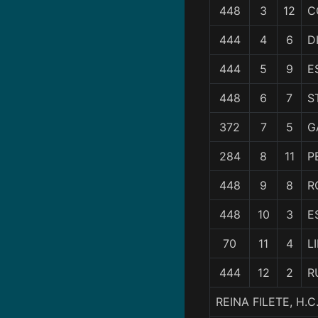
448
3
12
C
444
4
6
D
444
5
9
E
448
6
7
S
372
7
5
G
284
8
11
P
448
9
8
R
448
10
3
E
70
11
4
L
444
12
2
R
REINA FILETE, H.