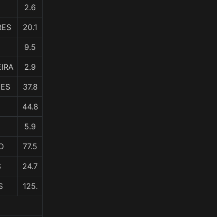
2.6
RES
20.1
9.5
EIRA
2.9
DES
37.8
44.8
5.9
O
77.5
S
24.7
S
125.