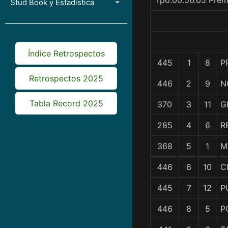
Tpo.00.56.05 Prem
Stud Book y Estadística
Índice Retrospectos
445
1
8
P
Retrospectos 2025
446
2
9
N
Tabla Record 2025
370
3
11
G
285
4
6
R
368
5
1
M
446
6
10
C
445
7
12
P
446
8
5
P