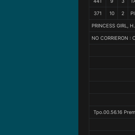
441
9
3
T
371
10
2
P
PRINCESS GIRL, 
NO CORRIERON : 
Tpo.00.56.16 Prem