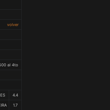
volver
500 al 4to
DES
4.4
EIRA
1.7