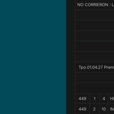
NO CORRIERON : 
Tpo.01.04.27 Prem
449
1
4
H
449
2
10
I