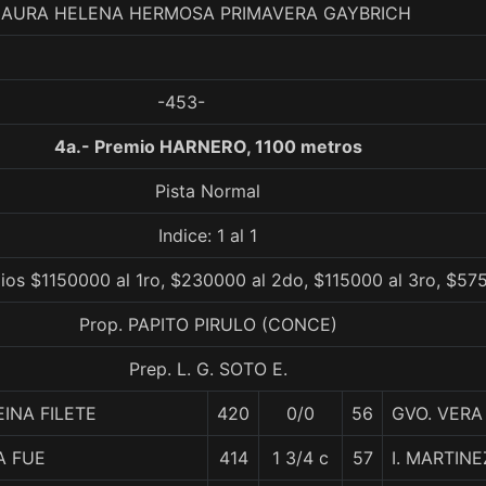
 LAURA HELENA HERMOSA PRIMAVERA GAYBRICH
-453-
4a.- Premio HARNERO, 1100 metros
Pista Normal
Indice: 1 al 1
ios $1150000 al 1ro, $230000 al 2do, $115000 al 3ro, $575
Prop. PAPITO PIRULO (CONCE)
Prep. L. G. SOTO E.
EINA FILETE
420
0/0
56
GVO. VERA
A FUE
414
1 3/4 c
57
I. MARTINE