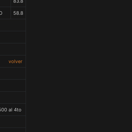
83.8
O
58.8
volver
500 al 4to