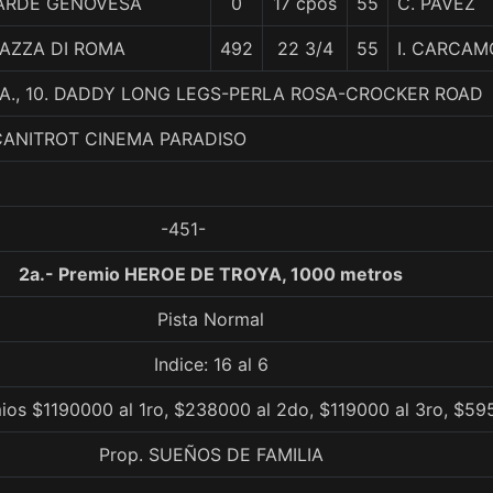
ARDE GENOVESA
0
17 cpos
55
C. PAVEZ
IAZZA DI ROMA
492
22 3/4
55
I. CARCAM
H.A., 10. DADDY LONG LEGS-PERLA ROSA-CROCKER ROAD
CANITROT CINEMA PARADISO
-451-
2a.- Premio HEROE DE TROYA, 1000 metros
Pista Normal
Indice: 16 al 6
ios $1190000 al 1ro, $238000 al 2do, $119000 al 3ro, $59
Prop. SUEÑOS DE FAMILIA