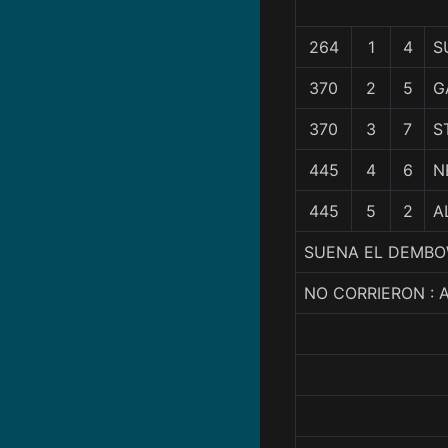
264
1
4
S
370
2
5
G
370
3
7
S
445
4
6
N
445
5
2
A
SUENA EL DEMBOW,
NO CORRIERON : 