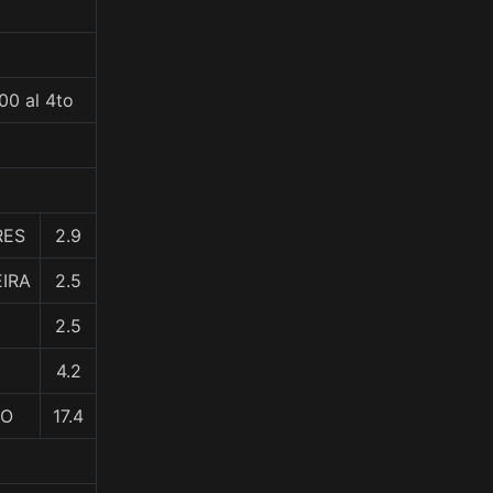
00 al 4to
RES
2.9
EIRA
2.5
2.5
4.2
RO
17.4