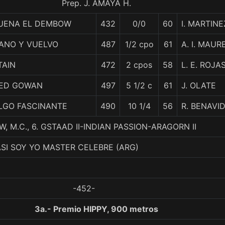
Prep. J. AMAYA H.
UENA EL DEMBOW
432
0/0
60
I. MARTINE
ANO Y VUELVO
487
1/2 cpo
61
A. I. MAUR
TAIN
472
2 cpos
58
L. E. ROJA
ED GOWAN
497
5 1/2 c
61
J. OLATE
LGO FASCINANTE
490
10 1/4
56
R. BENAVI
 M.C., 6. GSTAAD II-INDIAN PASSION-ARAGORN II
ASI SOY YO MASTER CELEBRE (ARG)
-452-
3a.- Premio HIPPY, 900 metros