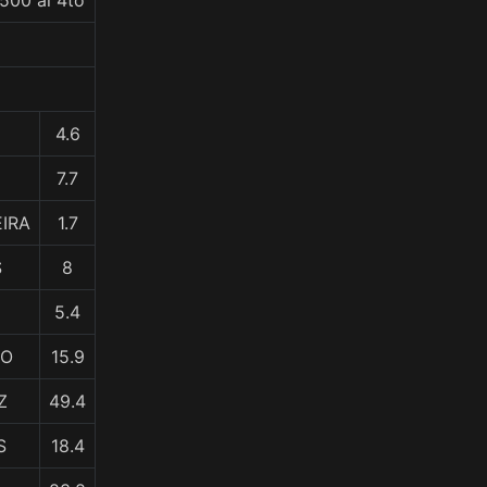
500 al 4to
4.6
7.7
EIRA
1.7
S
8
5.4
RO
15.9
Z
49.4
S
18.4