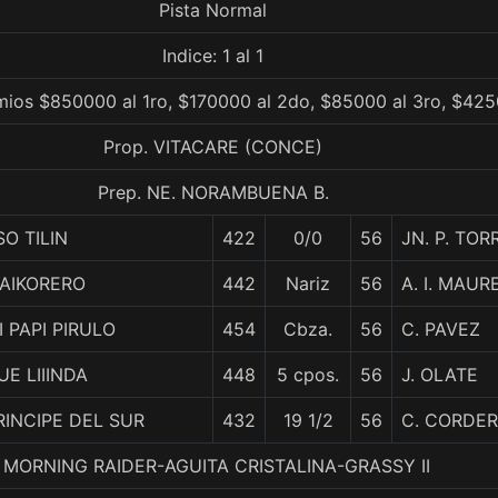
Pista Normal
Indice: 1 al 1
mios $850000 al 1ro, $170000 al 2do, $85000 al 3ro, $425
Prop. VITACARE (CONCE)
Prep. NE. NORAMBUENA B.
SO TILIN
422
0/0
56
JN. P. TOR
AIKORERO
442
Nariz
56
A. I. MAUR
I PAPI PIRULO
454
Cbza.
56
C. PAVEZ
UE LIIINDA
448
5 cpos.
56
J. OLATE
RINCIPE DEL SUR
432
19 1/2
56
C. CORDE
 5. MORNING RAIDER-AGUITA CRISTALINA-GRASSY II