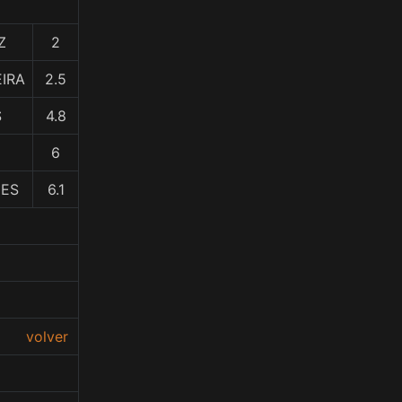
Z
2
EIRA
2.5
S
4.8
6
DES
6.1
volver