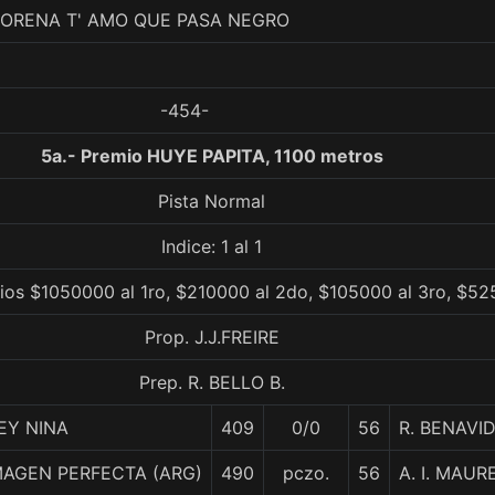
LORENA T' AMO QUE PASA NEGRO
-454-
5a.- Premio HUYE PAPITA, 1100 metros
Pista Normal
Indice: 1 al 1
ios $1050000 al 1ro, $210000 al 2do, $105000 al 3ro, $52
Prop. J.J.FREIRE
Prep. R. BELLO B.
EY NINA
409
0/0
56
R. BENAVI
MAGEN PERFECTA (ARG)
490
pczo.
56
A. I. MAUR