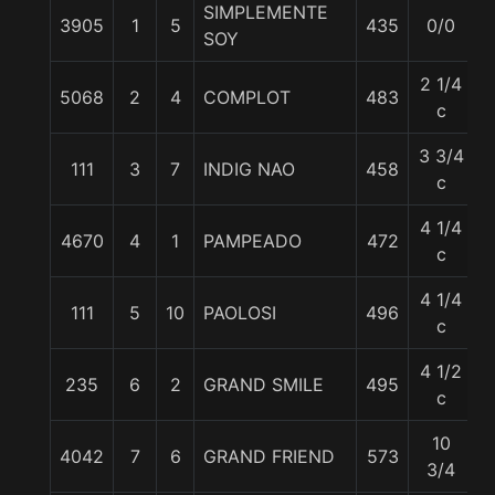
SIMPLEMENTE
3905
1
5
435
0/0
SOY
2 1/4
5068
2
4
COMPLOT
483
c
3 3/4
111
3
7
INDIG NAO
458
c
4 1/4
4670
4
1
PAMPEADO
472
c
4 1/4
111
5
10
PAOLOSI
496
c
4 1/2
235
6
2
GRAND SMILE
495
c
10
4042
7
6
GRAND FRIEND
573
3/4