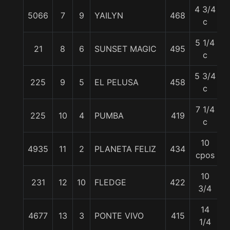
4 3/4
5066
7
9
YAILYN
468
c
5 1/4
21
8
6
SUNSET MAGIC
495
c
5 3/4
225
9
5
EL PELUSA
458
c
7 1/4
225
10
4
PUMBA
419
c
10
4935
11
2
PLANETA FELIZ
434
cpos
10
231
12
10
FLEDGE
422
3/4
14
4677
13
3
PONTE VIVO
415
1/4