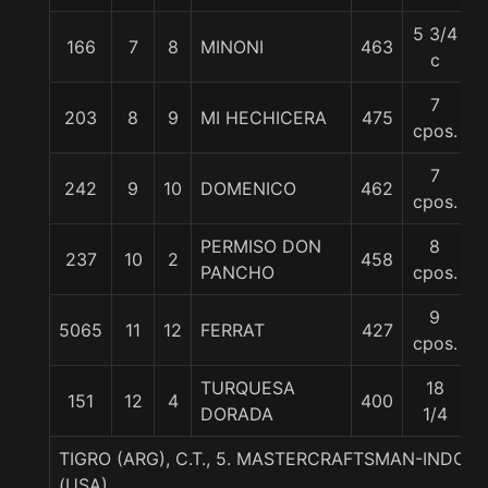
5 3/4
166
7
8
MINONI
463
c
7
203
8
9
MI HECHICERA
475
cpos.
7
242
9
10
DOMENICO
462
cpos.
PERMISO DON
8
237
10
2
458
PANCHO
cpos.
9
5065
11
12
FERRAT
427
cpos.
TURQUESA
18
151
12
4
400
DORADA
1/4
TIGRO (ARG), C.T., 5. MASTERCRAFTSMAN-INDOM
(USA)