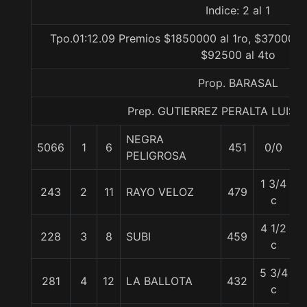
Indice: 2 al 1
Tpo.01:12.09 Premios $1850000 al 1ro, $370000 a
$92500 al 4to
Prop. BARASAL
Prep. GUTIERREZ PERALTA LUIS 
NEGRA
5066
1
6
451
0/0
PELIGROSA
1 3/4
243
2
11
RAYO VELOZ
479
c
4 1/2
228
3
8
SUBI
459
5
c
5 3/4
281
4
12
LA BALLOTA
432
c