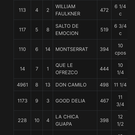
WILLIAM
6 1/4
113
4
2
472
FAULKNER
c
SALTO DE
6 3/4
117
5
8
519
EMOCION
c
10
110
6
14
MONTSERRAT
394
cpos
QUE LE
10
14
7
1
444
5
OFREZCO
1/4
4961
8
13
DON CAMILO
498
11 1/4
11
1173
9
3
GOOD DELIA
467
3/4
LA CHICA
12
228
10
4
398
GUAPA
1/2