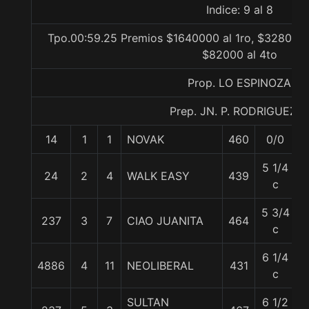
Indice: 9 al 8
Tpo.00:59.25 Premios $1640000 al 1ro, $328000 a
$82000 al 4to
Prop. LO ESPINOZA
Prep. JN. P. RODRIGUEZ E
14
1
1
NOVAK
460
0/0
5 1/4
24
2
4
WALK EASY
439
c
5 3/4
237
3
7
CIAO JUANITA
464
5
c
6 1/4
4886
4
11
NEOLIBERAL
431
c
SULTAN
6 1/2