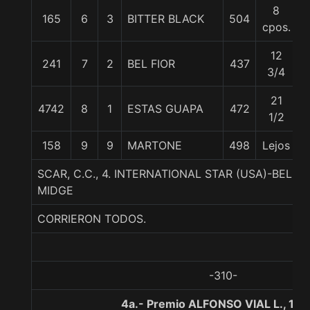
8
165
6
3
BITTER BLACK
504
cpos.
12
241
7
2
BEL FIOR
437
3/4
21
4742
8
1
ESTAS GUAPA
472
1/2
158
9
9
MARTONE
498
Lejos
5
SCAR, C.C., 4. INTERNATIONAL STAR (USA)-BEL
MIDGE
CORRIERON TODOS.
-310-
4a.- Premio ALFONSO VIAL L., 18