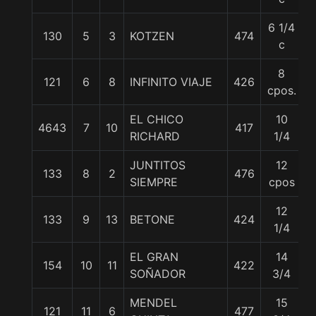
6 1/4
130
5
3
KOTZEN
474
c
8
121
6
8
INFINITO VIAJE
426
cpos.
EL CHICO
10
4643
7
10
417
RICHARD
1/4
JUNTITOS
12
133
8
2
476
SIEMPRE
cpos
12
133
9
13
BETONE
424
1/4
EL GRAN
14
154
10
11
422
SOÑADOR
3/4
MENDEL
15
121
11
6
477