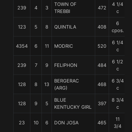
TOWN OF
4 1/4
239
4
3
472
TREBBI
c
6
123
5
8
QUINTILA
408
cpos.
6 1/4
4354
6
11
MODRIC
520
c
6 1/2
239
7
9
FELIPHON
484
c
BERGERAC
6 3/4
128
8
13
468
(ARG)
c
BLUE
8 3/4
128
9
5
397
KENTUCKY GIRL
c
11
23
10
6
DON JOSA
465
3/4