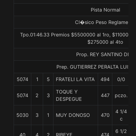
Pista Normal
Cl�sico Peso Reglamento
Tpo.01:46.33 Premios $5500000 al 1ro, $1100000 
$275000 al 4to
Prop. REY SANTINO DIEZ
Prep. GUTIERREZ PERALTA LUIS 
5074
1
5
FRATELI LA VITA
494
0/0
TOQUE Y
5074
2
3
447
pczo.
DESPEGUE
4 1/4
5030
3
1
MUY DONOSO
470
c
6 1/2
40
4
2
RIBEYE
474