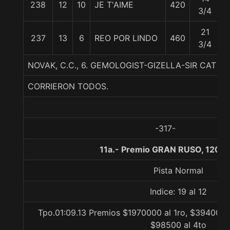
238
12
10
JE T'AIME
420
3/4
21
237
13
6
REO POR LINDO
460
5
3/4
NOVAK, C.C., 6. GEMOLOGIST-GIZELLA-SIR CAT
CORRIERON TODOS.
-317-
11a.- Premio GRAN RUSO, 1200 
Pista Normal
Indice: 19 al 12
Tpo.01:09.13 Premios $1970000 al 1ro, $394000 a
$98500 al 4to