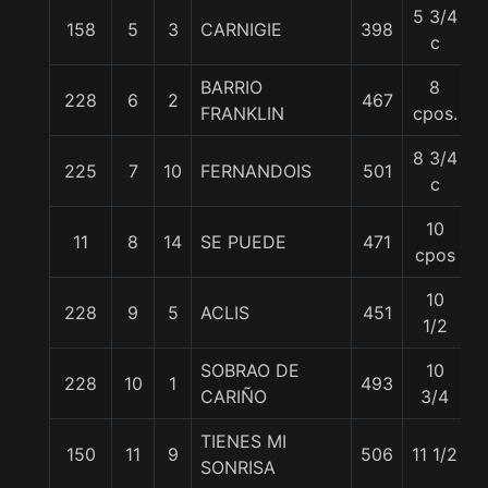
5 3/4
158
5
3
CARNIGIE
398
c
BARRIO
8
228
6
2
467
5
FRANKLIN
cpos.
8 3/4
225
7
10
FERNANDOIS
501
c
10
11
8
14
SE PUEDE
471
cpos
10
228
9
5
ACLIS
451
1/2
SOBRAO DE
10
228
10
1
493
CARIÑO
3/4
TIENES MI
150
11
9
506
11 1/2
SONRISA