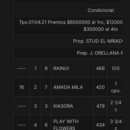
Condicional
Tpo.01:04.21 Premios $6000000 al 1ro, $1200000 
$300000 al 4to
Prop. STUD EL MIRADOR
Prep. J. ORELLANA R.
----
1
9
RAINUI
466
0/0
5
1
16
2
7
AMADA MILA
420
cpo.
2 1/4
----
3
3
KIASORA
478
c
PLAY WITH
3 3/4
----
4
6
434
FLOWERS
c