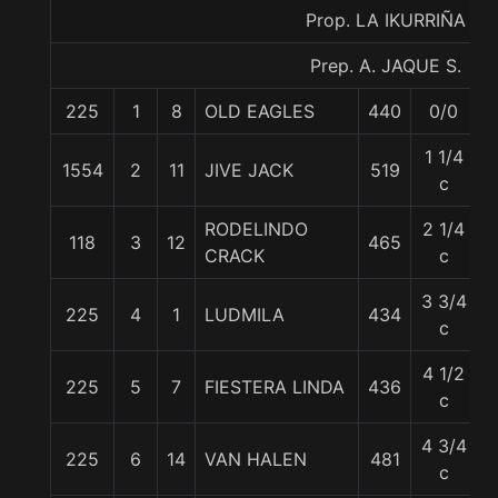
Prop. LA IKURRIÑA
Prep. A. JAQUE S.
225
1
8
OLD EAGLES
440
0/0
1 1/4
1554
2
11
JIVE JACK
519
c
RODELINDO
2 1/4
118
3
12
465
CRACK
c
3 3/4
225
4
1
LUDMILA
434
c
4 1/2
225
5
7
FIESTERA LINDA
436
c
4 3/4
225
6
14
VAN HALEN
481
c