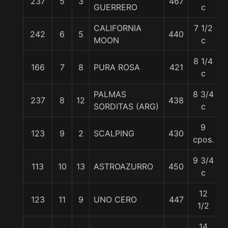
237
5
3
467
GUERRERO
c
CALIFORNIA
7 1/2
242
6
5
440
MOON
c
8 1/4
166
7
8
PURA ROSA
421
c
PALMAS
8 3/4
237
8
12
438
SORDITAS (ARG)
c
9
123
9
2
SCALPING
430
cpos.
9 3/4
113
10
13
ASTROAZURRO
450
c
12
123
11
9
UNO CERO
447
1/2
14