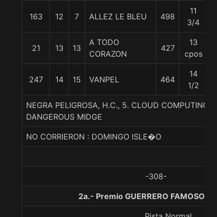
11
163
12
7
ALLEZ LE BLEU
498
3/4
A TODO
13
21
13
13
427
CORAZON
cpos
14
247
14
15
VANPEL
464
1/2
NEGRA PELIGROSA, H.C., 5. CLOUD COMPUTING-S
DANGEROUS MIDGE
NO CORRIERON : DOMINGO ISLE�O
-308-
2a.- Premio GUERRERO FAMOSO, 1
Pista Normal