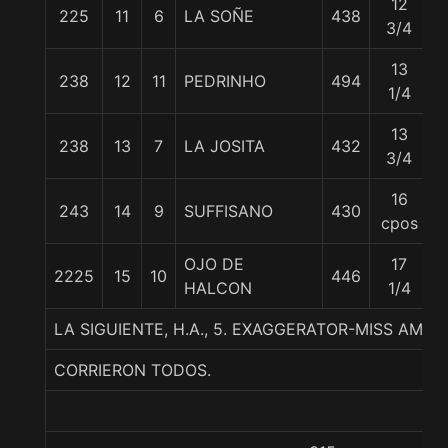
12
225
11
6
LA SOÑE
438
3/4
13
238
12
11
PEDRINHO
494
1/4
13
238
13
7
LA JOSITA
432
3/4
16
243
14
9
SUFFISANO
430
cpos
OJO DE
17
2225
15
10
446
HALCON
1/4
LA SIGUIENTE, H.A., 5. EXAGGERATOR-MISS AMA
CORRIERON TODOS.