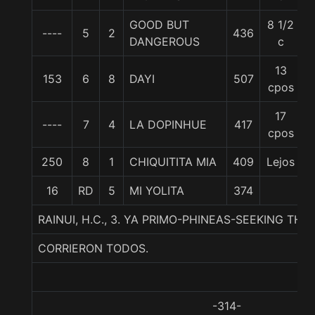
GOOD BUT
8 1/2
----
5
2
436
DANGEROUS
c
13
153
6
8
DAYI
507
cpos
17
----
7
4
LA DOPINHUE
417
cpos
250
8
1
CHIQUITITA MIA
409
Lejos
16
RD
5
MI YOLITA
374
RAINUI, H.C., 3. YA PRIMO-PHINEAS-SEEKING THE 
CORRIERON TODOS.
-314-