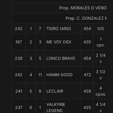
Prop. MORALES O VERONI
Prep. C. GONZALEZ M.
242
1
7
TIGRO (ARG)
454
0/0
1
167
2
3
ME VOY DIDI
435
cpo.
2 1/4
239
3
5
LONCO BRAVO
454
c
3 1/2
242
4
11
HAMM GOOD
472
c
4
241
5
6
LECLAIR
428
cpos.
VALKYRIE
4 1/4
237
6
1
425
LEGEND
c