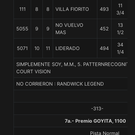
11
111
8
8
VILLA FIORITO
493
3/4
NO VUELVO
13
5055
9
9
452
MAS
1/2
34
5071
10
11
LIDERADO
494
1/4
SIMPLEMENTE SOY, M.M., 5. PATTERNRECOGNITI
COURT VISION
NO CORRIERON : RANDWICK LEGEND
-313-
7a.- Premio GOYITA, 1100 me
Pista Normal