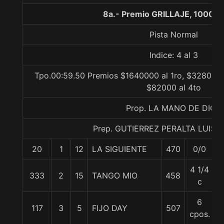
8a.- Premio GRILLAJE, 1000 m
Pista Normal
Indice: 4 al 3
Tpo.00:59.50 Premios $1640000 al 1ro, $328000 a
$82000 al 4to
Prop. LA MANO DE DIOS
Prep. GUTIERREZ PERALTA LUIS 
20
1
12
LA SIGUIENTE
470
0/0
4 1/4
333
2
15
TANGO MIO
458
c
6
117
3
5
FIJO DAY
507
cpos.