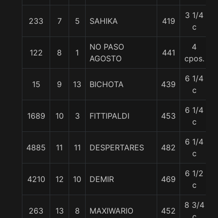
3 1/4
233
7
5
SAHIKA
419
c
NO PASO
4
122
8
1
441
AGOSTO
cpos.
6 1/4
15
9
13
BICHOTA
439
c
6 1/4
1689
10
3
FITTIPALDI
453
c
6 1/4
4885
11
11
DESPERTARES
482
c
6 1/2
4210
12
10
DEMIR
469
c
8 3/4
263
13
8
MAXIWARIO
452
c