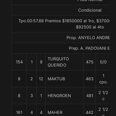
Condicional
Tpo.00:57.88 Premios $1850000 al 1ro, $370000 a
$92500 al 4to
Prop. ANYELO ANDRES
Prep. A. PADOVANI E.
TURQUITO
154
1
9
475
0/0
QUERIDO
1
8
2
12
MAKTUB
463
cpo.
2 1/2
8
3
1
HENGROEN
481
c
2 1/2
161
4
4
MAHER
442
c