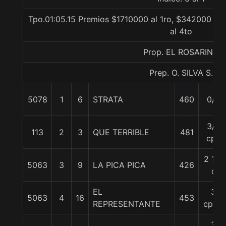
Tpo.01:05.15 Premios $1710000 al 1ro, $342000 al 
al 4to
Prop. EL ROSARINO
Prep. O. SILVA S.
5078
1
6
STRATA
460
0/0
3/4
113
2
3
QUE TERRIBLE
481
cpo
2 1/2
5063
3
9
LA PICA PICA
426
c
EL
3
5063
4
16
453
REPRESENTANTE
cpos.
3