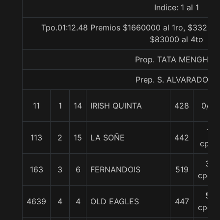
Indice: 1 al 1
Tpo.01:12.48 Premios $1660000 al 1ro, $332000
$83000 al 4to
Prop. TATA MENGHINI
Prep. S. ALVARADO P.
11
1
14
IRISH QUINTA
428
0/0
1
113
2
15
LA SOÑE
442
cpo.
3
163
3
6
FERNANDOIS
519
cpos.
5
4639
4
4
OLD EAGLES
447
cpos.