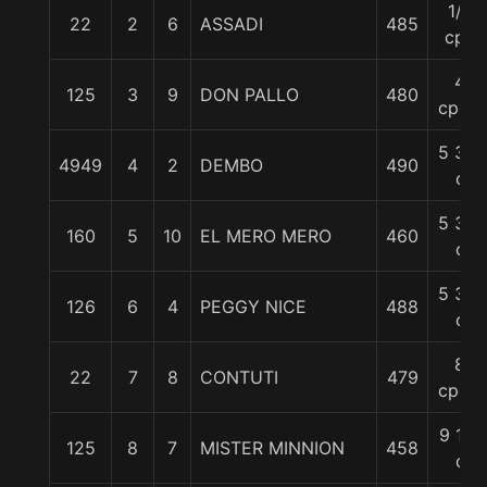
1/2
22
2
6
ASSADI
485
cpo
4
125
3
9
DON PALLO
480
cpos.
5 3/4
4949
4
2
DEMBO
490
c
5 3/4
160
5
10
EL MERO MERO
460
c
5 3/4
126
6
4
PEGGY NICE
488
c
8
22
7
8
CONTUTI
479
cpos.
9 1/4
125
8
7
MISTER MINNION
458
c