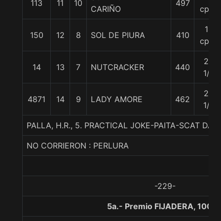
113
11
10
497
CARIÑO
cpos
14
150
12
8
SOL DE PIURA
410
cpos
23
14
13
7
NUTCRACKER
440
1/4
23
4871
14
9
LADY AMORE
462
1/2
PALLA, H.R., 5. PRACTICAL JOKE-PAITA-SCAT DA
NO CORRIERON : PERLURA
-229-
5a.- Premio FIJADERA, 1000