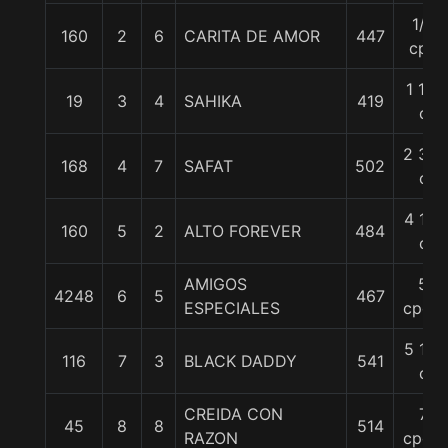
1/2
160
2
6
CARITA DE AMOR
447
cpo
1 1/2
19
3
4
SAHIKA
419
c
2 3/4
168
4
7
SAFAT
502
c
4 1/2
160
5
2
ALTO FOREVER
484
c
AMIGOS
5
4248
6
5
467
ESPECIALES
cpos.
5 1/4
116
7
3
BLACK DADDY
541
c
CREIDA CON
7
45
8
8
514
RAZON
cpos.