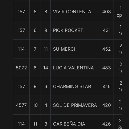
18
157
5
8
VIVIR CONTENTA
403
cpos
19
157
6
9
PICK POCKET
431
1/2
21
114
7
11
SU MERCI
452
1/4
21
5072
8
14
LUCIA VALENTINA
483
1/4
21
157
9
6
CHARMING STAR
416
1/2
23
4577
10
4
SOL DE PRIMAVERA
420
1/2
23
114
11
3
CARIBEÑA DIA
426
3/4