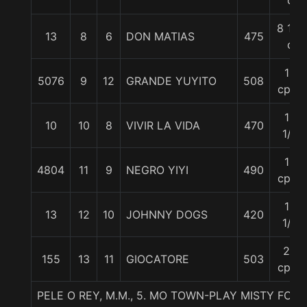
c
8 1/4
13
8
6
DON MATIAS
475
c
12
5076
9
12
GRANDE YUYITO
508
cpos
12
10
10
8
VIVIR LA VIDA
470
1/2
19
4804
11
9
NEGRO YIYI
490
cpos
19
13
12
10
JOHNNY DOGS
420
1/4
24
155
13
11
GIOCATORE
503
cpos
PELE O REY, M.M., 5. MO TOWN-PLAY MISTY FOR