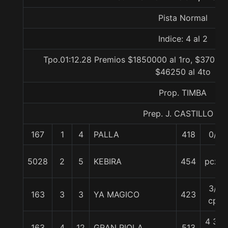
Pista Normal
Indice: 4 al 2
Tpo.01:12.28 Premios $1850000 al 1ro, $370000
$46250 al 4to
Prop. TIMBA
Prep. J. CASTILLO L.
167
1
4
PALLA
418
0/0
5028
2
5
KEBIRA
454
pczo.
3/4
163
3
3
YA MAGICO
423
cpo
4 3/4
163
4
12
GRAN PIOLA
513