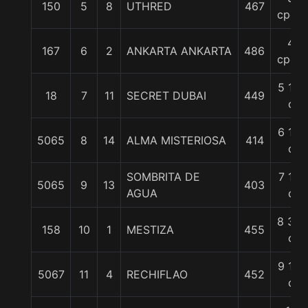
150
5
8
UTHRED
467
cpos.
4
167
6
2
ANKARTA ANKARTA
486
cpos.
5 1/4
18
7
11
SECRET DUBAI
449
c
6 1/2
5065
8
14
ALMA MISTERIOSA
414
c
SOMBRITA DE
7 1/2
5065
9
13
403
AGUA
c
8 3/4
158
10
1
MESTIZA
455
c
9 1/2
5067
11
4
RECHIFLAO
452
c