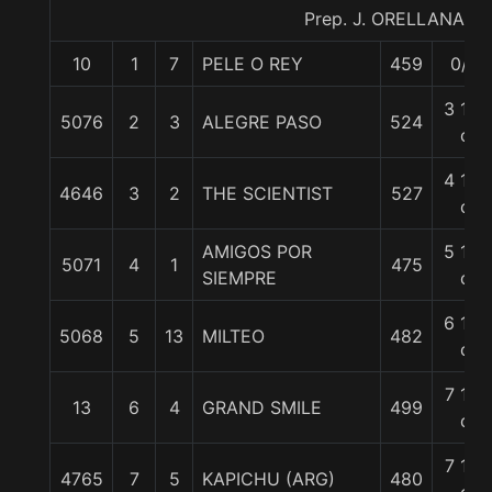
Prep. J. ORELLANA R.
10
1
7
PELE O REY
459
0/0
3 1/4
5076
2
3
ALEGRE PASO
524
c
4 1/2
4646
3
2
THE SCIENTIST
527
c
AMIGOS POR
5 1/2
5071
4
1
475
SIEMPRE
c
6 1/2
5068
5
13
MILTEO
482
c
7 1/4
13
6
4
GRAND SMILE
499
c
7 1/2
4765
7
5
KAPICHU (ARG)
480