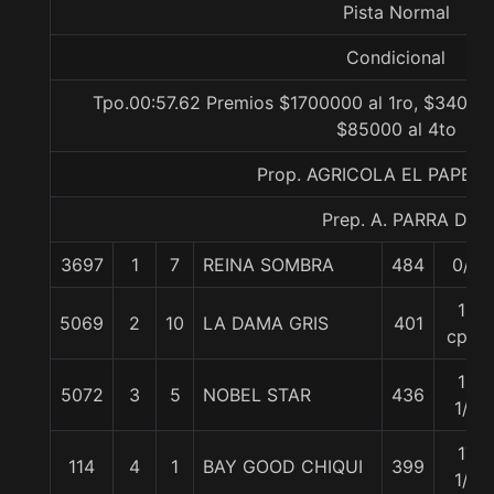
Pista Normal
Condicional
Tpo.00:57.62 Premios $1700000 al 1ro, $340000
$85000 al 4to
Prop. AGRICOLA EL PAPEL
Prep. A. PARRA D.
3697
1
7
REINA SOMBRA
484
0/0
13
5069
2
10
LA DAMA GRIS
401
cpos
16
5072
3
5
NOBEL STAR
436
1/4
17
114
4
1
BAY GOOD CHIQUI
399
1/2