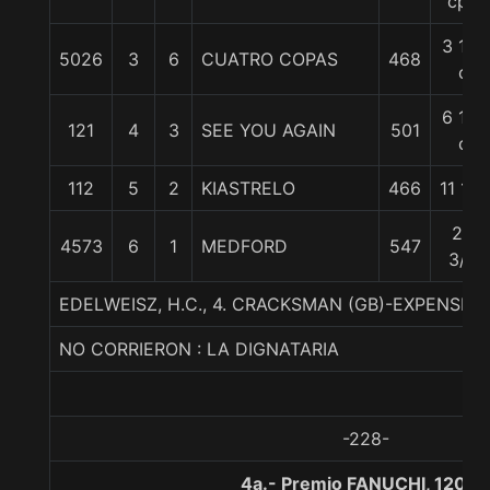
cpo
3 1/4
5026
3
6
CUATRO COPAS
468
c
6 1/2
121
4
3
SEE YOU AGAIN
501
c
112
5
2
KIASTRELO
466
11 1/2
25
4573
6
1
MEDFORD
547
3/4
EDELWEISZ, H.C., 4. CRACKSMAN (GB)-EXPENSIV
NO CORRIERON : LA DIGNATARIA
-228-
4a.- Premio FANUCHI, 1200 