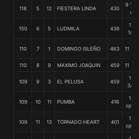
9 1/4
118
5
12
FIESTERA LINDA
430
c
10
150
6
5
LUDMILA
436
1/2
110
7
1
DOMINGO ISLEÑO
463
11 1/4
110
8
9
MAXIMO JOAQUIN
459
11 1/2
14
109
9
3
EL PELUSA
459
3/4
16
109
10
11
PUMBA
416
cpos
16
109
11
13
TORNADO HEART
401
cpos
16