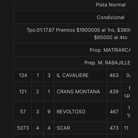
Pista Normal
Condicional
Tpo.01:17.87 Premios $1900000 al 1ro, $380000
$95000 al 4to
Prop. MATRIARCA
Prep. M. RABAJILLE D.
134
1
3
IL CAVALIERE
463
0/0
6
121
2
1
CRANS MONTANA
439
cpos.
10
57
3
9
REVOLTOSO
467
1/4
5073
4
4
SCAR
473
11 1/4