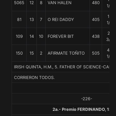
5065
12
8
VAN HALEN
480
1/2
18
81
13
7
O REI DADDY
405
1/2
21
109
14
10
FOREVER BIT
438
3/4
49
150
15
2
AFIRMATE TOÑITO
505
1/2
IRISH QUINTA, H.M., 5. FATHER OF SCIENCE-CASA
CORRIERON TODOS.
-226-
2a.- Premio FERDINANDO, 130