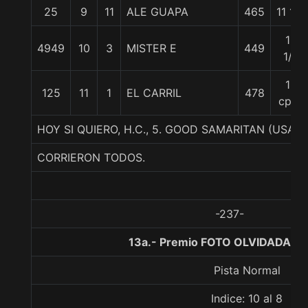
25
9
11
ALE GUAPA
465
11 1/4
16
4949
10
3
MISTER E
449
1/2
19
125
11
1
EL CARRIL
478
cpos
HOY SI QUIERO, H.C., 5. GOOD SAMARITAN (USA)-
CORRIERON TODOS.
-237-
13a.- Premio FOTO OLVIDADA, 1
Pista Normal
Indice: 10 al 8