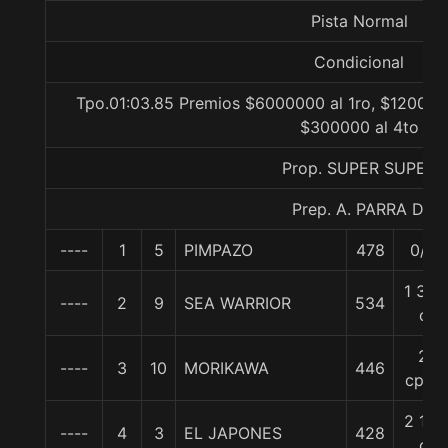
Pista Normal
Condicional
Tpo.01:03.85 Premios $6000000 al 1ro, $1200000
$300000 al 4to
Prop. SUPER SUPER
Prep. A. PARRA D.
----
1
5
PIMPAZO
478
0/0
1 3/4
----
2
9
SEA WARRIOR
534
c
2
----
3
10
MORIKAWA
446
cpos
2 1/2
----
4
3
EL JAPONES
428
c