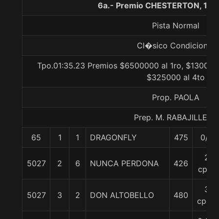
6a.- Premio CHESTERTON, 160
Pista Normal
Cl�sico Condicional
Tpo.01:35.23 Premios $6500000 al 1ro, $1300000
$325000 al 4to
Prop. PAOLA
Prep. M. RABAJILLE D.
65
1
1
DRAGONFLY
475
0/0
2
5027
2
6
NUNCA PERDONA
426
cpos
3
5027
3
2
DON ALTOBELLO
480
cpos.