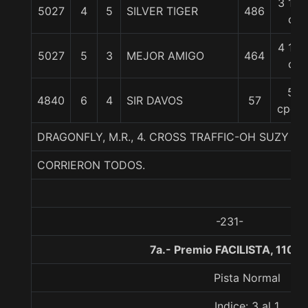
3 1/2
5027
4
5
SILVER TIGER
486
c
4 1/2
5027
5
3
MEJOR AMIGO
464
c
5
4840
6
4
SIR DAVOS
57
cpos.
DRAGONFLY, M.R., 4. CROSS TRAFFIC-OH SUZY Q 
CORRIERON TODOS.
-231-
7a.- Premio FACILISTA, 1100
Pista Normal
Indice: 3 al 1