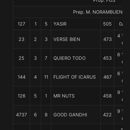
Prop. FOS
Prep. M. NORAMBUENA C
127
1
5
YASIR
505
0/0
4 1/4
23
2
3
VERSE BIEN
473
c
6 1/4
25
3
7
QUIERO TODO
453
c
6 1/2
144
4
11
FLIGHT OF ICARUS
467
c
9 1/4
126
5
1
MR NUTS
458
c
9 1/2
4737
6
8
GOOD GANDHI
422
c