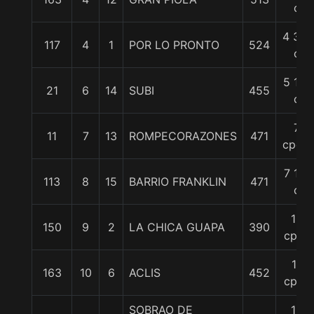
c
4 3/4
117
4
1
POR LO PRONTO
524
c
5 1/4
21
6
14
SUBI
455
c
7
11
7
13
ROMPECORAZONES
471
cpos.
7 1/4
113
8
15
BARRIO FRANKLIN
471
c
10
150
9
2
LA CHICA GUAPA
390
cpos
11
163
10
6
ACLIS
452
cpos
SOBRAO DE
12