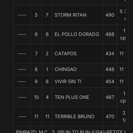
5 3/4
----
5
7
STORM RITAN
490
c
10
----
6
6
EL POLLO DORADO
488
cpos
----
7
2
CATAPOS
434
11 1/4
----
8
1
CHINGAO
448
11 1/4
----
9
8
VIVIR SIN TI
454
11 1/4
19
----
10
4
TEN PLUS ONE
467
cpos
20
----
11
11
TERRIBLE BRUNO
470
1/4
PIMPAZO, M.C., 3. SPUN TO RUN (USA)-PETITE 