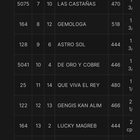
11
5075
7
10
LAS CASTAÑAS
470
3/4
12
164
8
12
GEMOLOGA
518
3/4
15
128
9
6
ASTRO SOL
444
3/4
15
5041
10
4
DE ORO Y COBRE
446
3/4
19
25
11
14
QUE VIVA EL REY
480
1/2
20
122
12
13
GENGIS KAN ALIM
466
1/4
21
164
13
2
LUCKY MAGREB
444
cpos