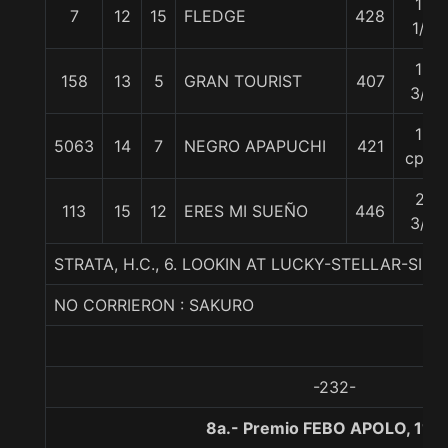
12
7
12
15
FLEDGE
428
1/4
13
158
13
5
GRAN TOURIST
407
3/4
19
5063
14
7
NEGRO APAPUCHI
421
cpos
21
113
15
12
ERES MI SUEÑO
446
3/4
STRATA, H.C., 6. LOOKIN AT LUCKY-STELLAR-SIR 
NO CORRIERON : SAKURO
-232-
8a.- Premio FEBO APOLO, 110