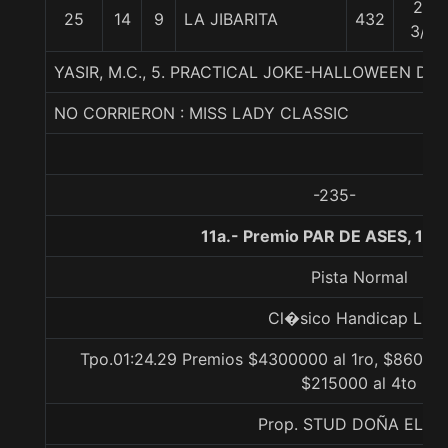
22
25
14
9
LA JIBARITA
432
3/4
YASIR, M.C., 5. PRACTICAL JOKE-HALLOWEEN DAY
NO CORRIERON : MISS LADY CLASSIC
-235-
11a.- Premio PAR DE ASES, 14
Pista Normal
Cl�sico Handicap Libr
Tpo.01:24.29 Premios $4300000 al 1ro, $860000
$215000 al 4to
Prop. STUD DOÑA ELIA