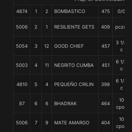
4874
1
2
BOMBASTICO
475
0/0
5006
2
1
RESILIENTE GETS
409
pczo.
3 1/4
5054
3
12
GOOD CHIEF
457
c
6 1/2
5003
4
11
NEGRITO CUMBA
451
c
6 1/2
4810
5
4
PEQUEÑO CRILIN
398
c
10
87
6
6
BHADRAK
464
cpos
10
5006
7
9
MATE AMARGO
404
cpos