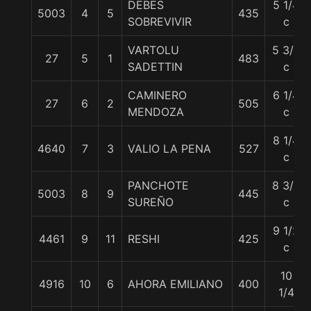
DEBES
5 1/4
5003
4
5
435
SOBREVIVIR
c
VARTOLU
5 3/4
27
5
1
483
SADETTIN
c
CAMINERO
6 1/4
27
6
2
505
MENDOZA
c
8 1/4
4640
7
3
VALIO LA PENA
527
c
PANCHOTE
8 3/4
5003
8
9
445
SUREÑO
c
9 1/2
4461
9
11
RESHI
425
c
10
4916
10
6
AHORA EMILIANO
400
1/4