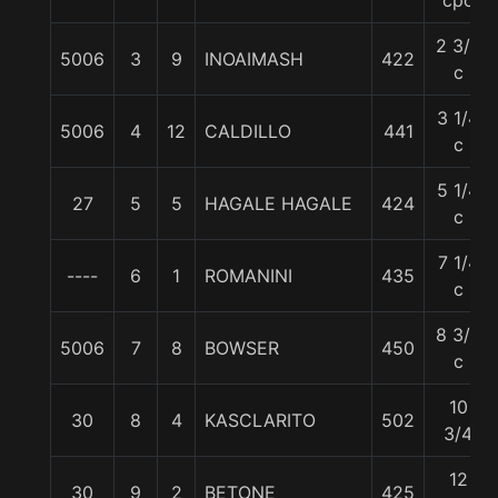
cpo
2 3/4
5006
3
9
INOAIMASH
422
c
3 1/4
5006
4
12
CALDILLO
441
c
5 1/4
27
5
5
HAGALE HAGALE
424
c
7 1/4
----
6
1
ROMANINI
435
c
8 3/4
5006
7
8
BOWSER
450
c
10
30
8
4
KASCLARITO
502
3/4
12
30
9
2
BETONE
425