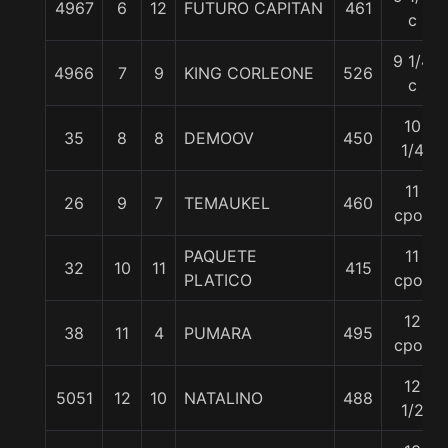
4967
6
12
FUTURO CAPITAN
461
c
9 1/4
4966
7
9
KING CORLEONE
526
c
10
35
8
8
DEMOOV
450
1/4
11
26
9
7
TEMAUKEL
460
cpos
PAQUETE
11
32
10
11
415
PLATICO
cpos
12
38
11
4
PUMARA
495
cpos
12
5051
12
10
NATALINO
488
1/2