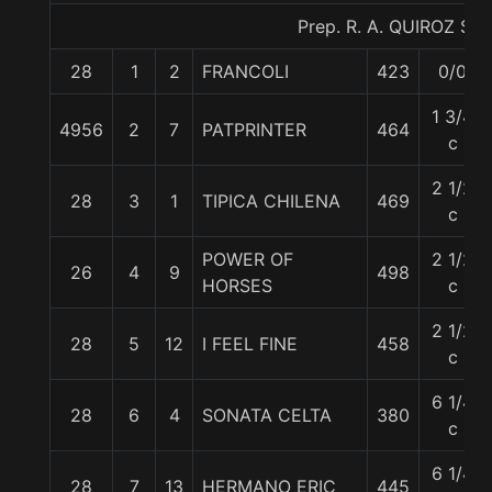
Prep. R. A. QUIROZ S.
28
1
2
FRANCOLI
423
0/0
1 3/4
4956
2
7
PATPRINTER
464
c
2 1/2
28
3
1
TIPICA CHILENA
469
c
POWER OF
2 1/2
26
4
9
498
HORSES
c
2 1/2
28
5
12
I FEEL FINE
458
c
6 1/4
28
6
4
SONATA CELTA
380
c
6 1/4
28
7
13
HERMANO ERIC
445