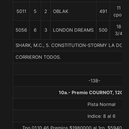
11
5011
5
2
OBLAK
491
cpos
18
5056
6
3
LONDON DREAMS
500
3/4
SHARK, M.C., 5. CONSTITUTION-STORMY LA DOC
CORRIERON TODOS.
-138-
10a.- Premio COURNOT, 1200 
Pista Normal
Indice: 8 al 6
Tpo.01.10.46 Premios $1980000 al 1ro, $594000 