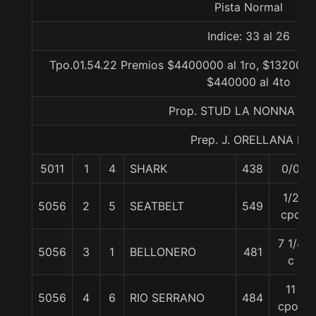
Pista Normal
Indice: 33 al 26
Tpo.01.54.22 Premios $4400000 al 1ro, $1320000
$440000 al 4to
Prop. STUD LA NONNA LTD
Prep. J. ORELLANA R.
5011
1
4
SHARK
438
0/0
1/2
5056
2
5
SEATBELT
549
cpo
7 1/4
5056
3
1
BELLONERO
481
c
11
5056
4
6
RIO SERRANO
484
cpos