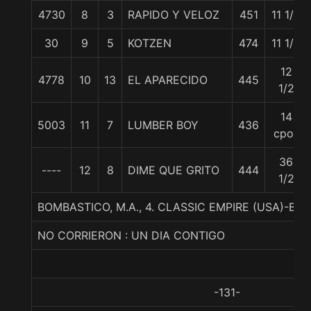
4730
8
3
RAPIDO Y VELOZ
451
11 1/4
30
9
5
KOTZEN
474
11 1/4
12
4778
10
13
EL APARECIDO
445
1/2
14
5003
11
7
LUMBER BOY
436
cpos
36
----
12
8
DIME QUE GRITO
444
1/2
BOMBASTICO, M.A., 4. CLASSIC EMPIRE (USA)-B
NO CORRIERON : UN DIA CONTIGO
-131-