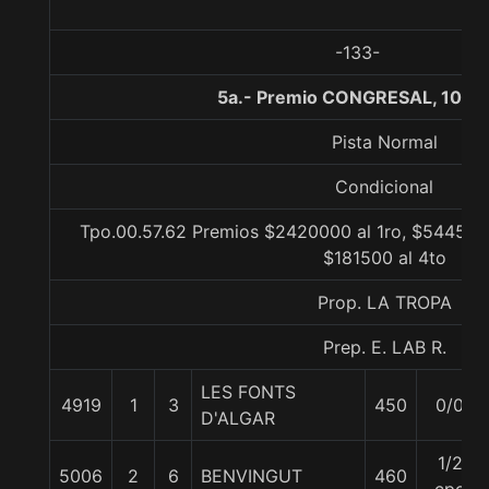
-133-
5a.- Premio CONGRESAL, 1000
Pista Normal
Condicional
Tpo.00.57.62 Premios $2420000 al 1ro, $544500 
$181500 al 4to
Prop. LA TROPA
Prep. E. LAB R.
LES FONTS
4919
1
3
450
0/0
D'ALGAR
1/2
5006
2
6
BENVINGUT
460