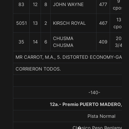
9
83
12
8
JOHN WAYNE
477
cpos.
13
5051
13
2
KIRSCH ROYAL
467
cpos
CHUSMA
20
35
14
6
409
CHUSMA
3/4
MR CARROT, M.A., 5. DISTORTED ECONOMY-GATE
CORRIERON TODOS.
-140-
12a.- Premio PUERTO MADERO, 2
Pista Normal
Cl�sico Peso Reglament