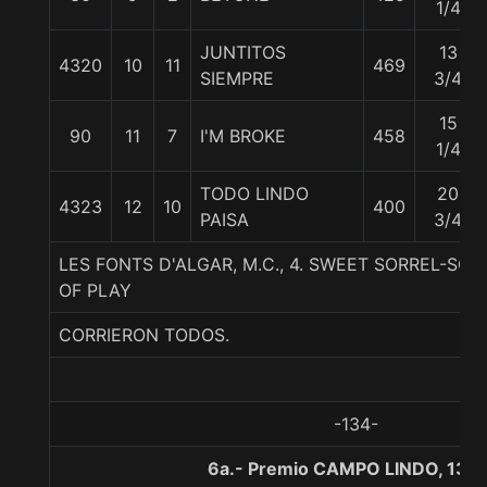
1/4
JUNTITOS
13
4320
10
11
469
SIEMPRE
3/4
15
90
11
7
I'M BROKE
458
1/4
TODO LINDO
20
4323
12
10
400
PAISA
3/4
LES FONTS D'ALGAR, M.C., 4. SWEET SORREL-SON
OF PLAY
CORRIERON TODOS.
-134-
6a.- Premio CAMPO LINDO, 130