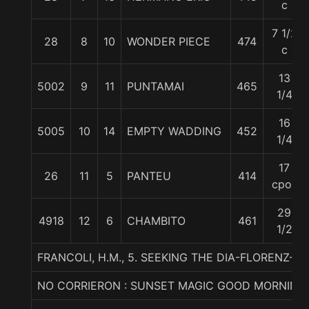
c
7 1/2
28
8
10
WONDER PIECE
474
c
13
5002
9
11
PUNTAMAI
465
1/4
16
5005
10
14
EMPTY WADDING
452
1/4
17
26
11
5
PANTEU
414
cpos
29
4918
12
6
CHAMBITO
461
1/2
FRANCOLI, H.M., 5. SEEKING THE DIA-FLORENZ-
NO CORRIERON : SUNSET MAGIC GOOD MORNING