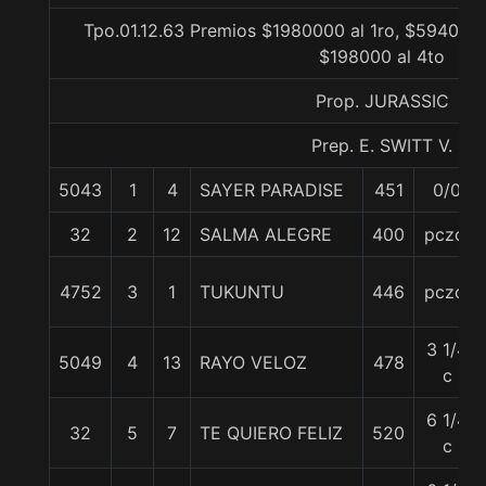
Tpo.01.12.63 Premios $1980000 al 1ro, $594000 
$198000 al 4to
Prop. JURASSIC
Prep. E. SWITT V.
5043
1
4
SAYER PARADISE
451
0/0
32
2
12
SALMA ALEGRE
400
pczo.
4752
3
1
TUKUNTU
446
pczo.
3 1/4
5049
4
13
RAYO VELOZ
478
c
6 1/4
32
5
7
TE QUIERO FELIZ
520
c