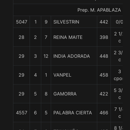
Prep. M. APABLAZA G.
5047
1
9
SILVESTRIN
442
0/0
2 1/2
28
2
7
REINA MAITE
398
c
2 3/4
29
3
12
INDIA ADORADA
448
c
3
29
4
1
VANPEL
458
cpos.
5 3/4
29
5
8
GAMORRA
422
c
7 1/4
4557
6
5
PALABRA CIERTA
466
c
8 1/4