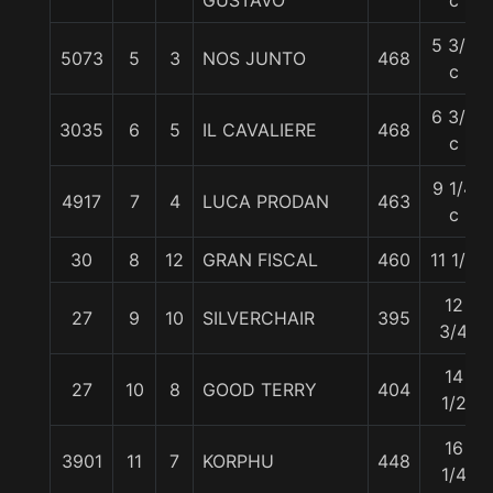
GUSTAVO
c
5 3/4
5073
5
3
NOS JUNTO
468
c
6 3/4
3035
6
5
IL CAVALIERE
468
c
9 1/4
4917
7
4
LUCA PRODAN
463
c
30
8
12
GRAN FISCAL
460
11 1/2
12
27
9
10
SILVERCHAIR
395
3/4
14
27
10
8
GOOD TERRY
404
1/2
16
3901
11
7
KORPHU
448
1/4