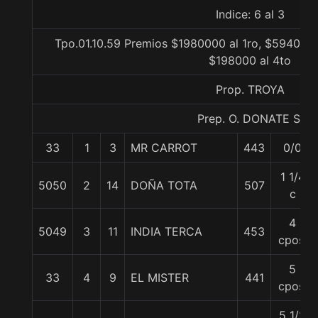
Indice: 6 al 3
Tpo.01.10.59 Premios $1980000 al 1ro, $594000 
$198000 al 4to
Prop. TROYA
Prep. O. DONATE S.
33
1
3
MR CARROT
443
0/0
1 1/4
5050
2
14
DOÑA TOTA
507
c
4
5049
3
11
INDIA TERCA
453
cpos.
5
33
4
9
EL MISTER
441
cpos.
5 1/2