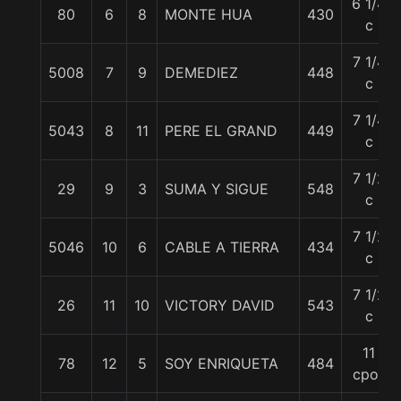
6 1/4
80
6
8
MONTE HUA
430
c
7 1/4
5008
7
9
DEMEDIEZ
448
c
7 1/4
5043
8
11
PERE EL GRAND
449
c
7 1/2
29
9
3
SUMA Y SIGUE
548
c
7 1/2
5046
10
6
CABLE A TIERRA
434
c
7 1/2
26
11
10
VICTORY DAVID
543
c
11
78
12
5
SOY ENRIQUETA
484
cpos