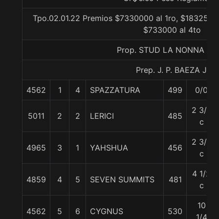
Tpo.02.01.22 Premios $7330000 al 1ro, $1832500 
$733000 al 4to
Prop. STUD LA NONNA LTD
Prep. J. P. BAEZA J.
4562
1
4
SPAZZATURA
499
0/0
2 3/4
5011
2
2
LERICI
485
c
2 3/4
4965
3
1
YAHSHUA
456
c
4 1/2
4859
4
5
SEVEN SUMMITS
481
c
10
4562
5
6
CYGNUS
530
1/4