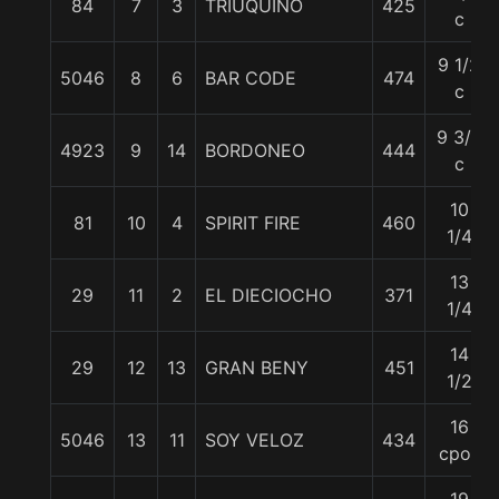
84
7
3
TRIUQUIÑO
425
c
9 1/2
5046
8
6
BAR CODE
474
c
9 3/4
4923
9
14
BORDONEO
444
c
10
81
10
4
SPIRIT FIRE
460
1/4
13
29
11
2
EL DIECIOCHO
371
1/4
14
29
12
13
GRAN BENY
451
1/2
16
5046
13
11
SOY VELOZ
434
cpos