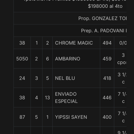
$198000 al 4to
Prop. GONZALEZ TORO
Prep. A. PADOVANI E.
38
1
2
CHROME MAGIC
494
0/0
3
5050
2
6
AMBARINO
459
cpos.
3 1/2
24
3
5
NEL BLU
418
c
ENVIADO
7 1/4
38
4
13
446
ESPECIAL
c
7 1/4
87
5
1
YIPSSI SAYEN
400
c
9 1/4