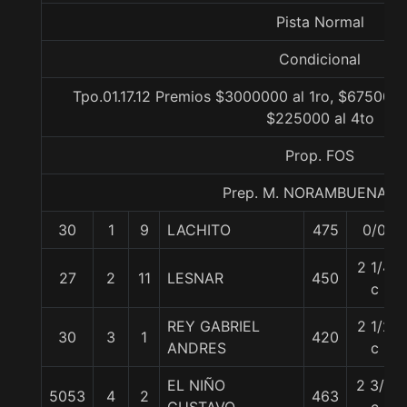
Pista Normal
Condicional
Tpo.01.17.12 Premios $3000000 al 1ro, $675000 
$225000 al 4to
Prop. FOS
Prep. M. NORAMBUENA C
30
1
9
LACHITO
475
0/0
2 1/4
27
2
11
LESNAR
450
c
REY GABRIEL
2 1/2
30
3
1
420
ANDRES
c
EL NIÑO
2 3/4
5053
4
2
463