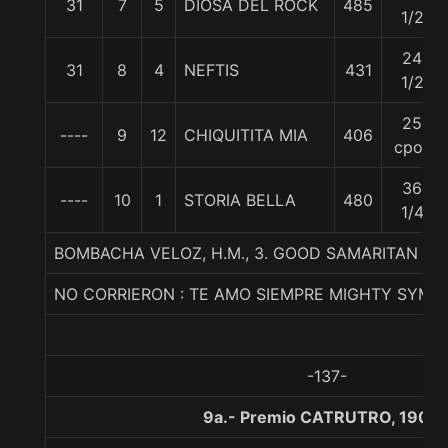
31
7
5
DIOSA DEL ROCK
485
1/2
24
31
8
4
NEFTIS
431
1/2
25
----
9
12
CHIQUITITA MIA
406
cpos
36
----
10
1
STORIA BELLA
480
1/4
BOMBACHA VELOZ, H.M., 3. GOOD SAMARITAN (U
NO CORRIERON : TE AMO SIEMPRE MIGHTY SYM
-137-
9a.- Premio CATRUTRO, 1900 