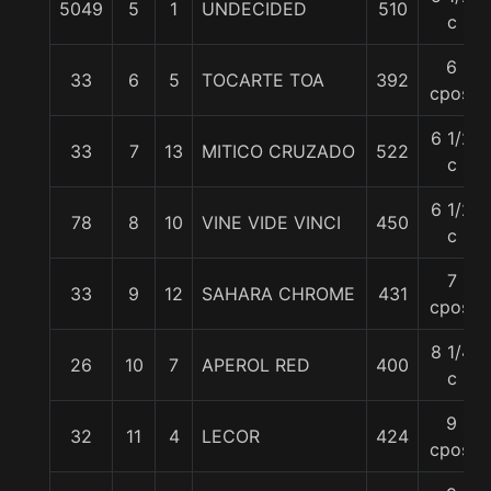
5049
5
1
UNDECIDED
510
c
6
33
6
5
TOCARTE TOA
392
cpos.
6 1/2
33
7
13
MITICO CRUZADO
522
c
6 1/2
78
8
10
VINE VIDE VINCI
450
c
7
33
9
12
SAHARA CHROME
431
cpos.
8 1/4
26
10
7
APEROL RED
400
c
9
32
11
4
LECOR
424
cpos.