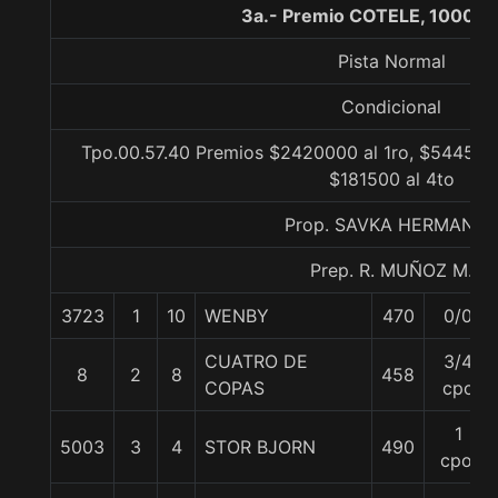
3a.- Premio COTELE, 1000 m
Pista Normal
Condicional
Tpo.00.57.40 Premios $2420000 al 1ro, $544500 
$181500 al 4to
Prop. SAVKA HERMANO
Prep. R. MUÑOZ M.
3723
1
10
WENBY
470
0/0
CUATRO DE
3/4
8
2
8
458
COPAS
cpo
1
5003
3
4
STOR BJORN
490
cpo.