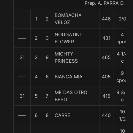
Prep. A. PARRA D.
BOMBACHA
----
1
2
446
0/0
VELOZ
NOUGATINI
4
----
2
3
481
FLOWER
cpos.
MIGHTY
4 1/4
31
3
9
465
PRINCESS
c
9
----
4
6
BIANCA MIA
405
cpos.
ME DAS OTRO
9 3/4
31
5
7
415
BESO
c
10
----
6
8
CARRE'
440
1/2
10