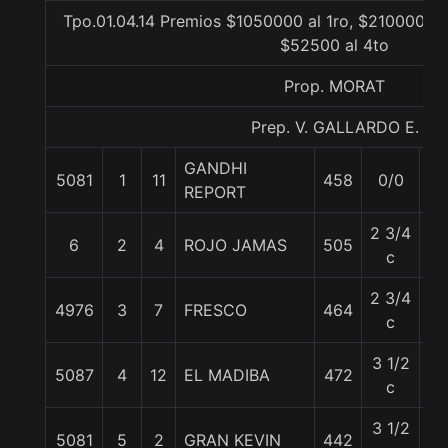
Tpo.01.04.14 Premios $1050000 al 1ro, $210000 al
$52500 al 4to
Prop. MORAT
Prep. V. GALLARDO E.
GANDHI
5081
1
11
458
0/0
56
REPORT
2 3/4
6
2
4
ROJO JAMAS
505
56
c
2 3/4
4976
3
7
FRESCO
464
56
c
3 1/2
5087
4
12
EL MADIBA
472
56
c
3 1/2
5081
5
2
GRAN KEVIN
442
56