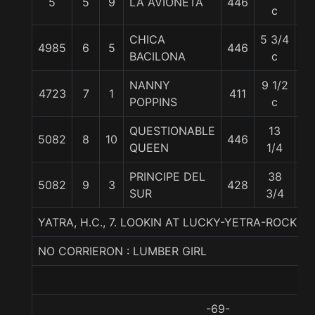
5
5
9
LA AVIONETA
446
55
c
CHICA
5 3/4
4985
6
5
446
55
BACILONA
c
NANNY
9 1/2
4723
7
1
411
51
POPPINS
c
QUESTIONABLE
13
5082
8
10
446
55
QUEEN
1/4
PRINCIPE DEL
38
5082
9
3
428
57
SUR
3/4
YATRA, H.C., 7. LOOKIN AT LUCKY-YETRA-ROCK O
NO CORRIERON : LUMBER GIRL
-69-