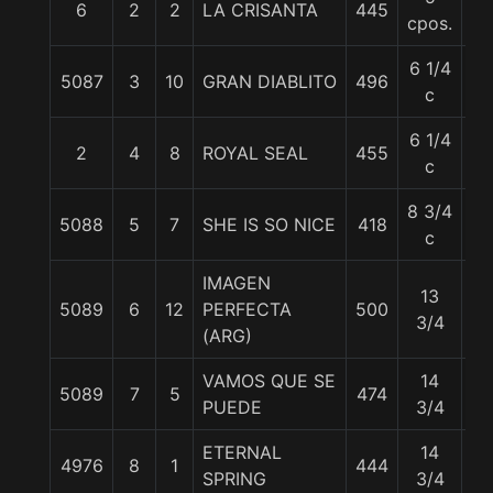
6
2
2
LA CRISANTA
445
56
cpos.
6 1/4
5087
3
10
GRAN DIABLITO
496
55
c
6 1/4
2
4
8
ROYAL SEAL
455
55
c
8 3/4
5088
5
7
SHE IS SO NICE
418
57
c
IMAGEN
13
5089
6
12
PERFECTA
500
57
3/4
(ARG)
VAMOS QUE SE
14
5089
7
5
474
57
PUEDE
3/4
ETERNAL
14
4976
8
1
444
55
SPRING
3/4