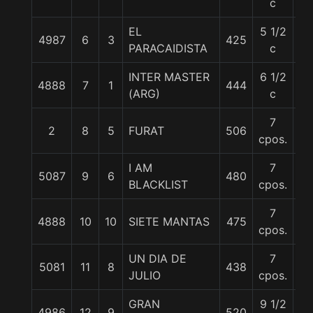
c
EL
5 1/2
4987
6
3
425
56
PARACAIDISTA
c
INTER MASTER
6 1/2
4888
7
1
444
56
(ARG)
c
7
2
8
5
FURAT
506
56
cpos.
I AM
7
5087
9
6
480
56
BLACKLIST
cpos.
7
4888
10
10
SIETE MANTAS
475
56
cpos.
UN DIA DE
7
5081
11
8
438
56
JULIO
cpos.
GRAN
9 1/2
4986
12
9
520
56