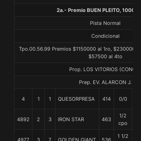
2a.- Premio BUEN PLEITO, 1000 m
Pista Normal
Condicional
Tpo.00.56.99 Premios $1150000 al 1ro, $230000 al
$57500 al 4to
Prop. LOS VITORIOS (CONCE
Prep. EV. ALARCON J.
4
1
1
QUESORPRESA
414
0/0
57
1/2
4892
2
3
IRON STAR
463
61
cpo
1 1/2
4977
3
7
GOLDEN GIANT
536
59