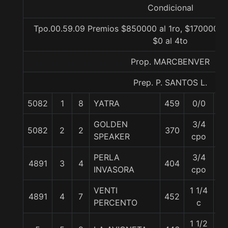
Condicional
Tpo.00.59.09 Premios $850000 al 1ro, $170000 al
$0 al 4to
Prop. MARCBENVER
Prep. P. SANTOS L.
5082
1
8
YATRA
459
0/0
55
GOLDEN
3/4
5082
2
2
370
55
SPEAKER
cpo
PERLA
3/4
4891
3
4
404
56
INVASORA
cpo
VENTI
1 1/4
4891
4
7
452
54
PERCENTO
c
1 1/2