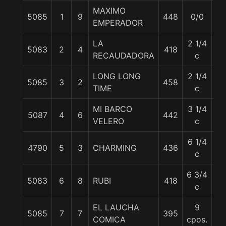
MAXIMO
5085
1
9
448
0/0
57
EMPERADOR
LA
2 1/4
5083
2
4
418
54
RECAUDADORA
c
LONG LONG
2 1/4
5085
3
2
458
57
TIME
c
MI BARCO
3 1/4
5087
4
6
442
57
VELERO
c
6 1/4
4790
5
3
CHARMING
436
54
c
6 3/4
5083
6
8
RUBI
418
51
c
EL LAUCHA
9
5085
7
7
395
57
COMICA
cpos.