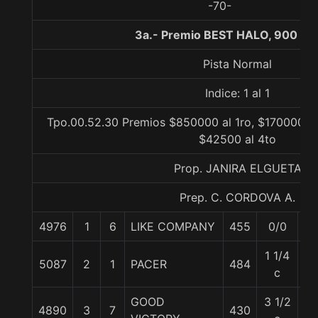
-70-
3a.- Premio BEST HALO, 900 me
Pista Normal
Indice: 1 al 1
Tpo.00.52.30 Premios $850000 al 1ro, $170000 al
$42500 al 4to
Prop. JANIRA ELGUETA
Prep. C. CORDOVA A.
4976
1
6
LIKE COMPANY
455
0/0
56
1 1/4
5087
2
1
PACER
484
56
c
GOOD
3 1/2
4890
3
7
430
56