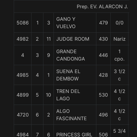
Prep. EV. ALARCON J.
GANO Y
5086
1
3
479
0/0
59
VUELVO
4982
2
11
JUDGE ROOM
430
Nariz
56
GRANDE
1
4
3
9
446
55
CANDONGA
cpo.
SUENA EL
3 1/2
4985
4
1
428
55
DEMBOW
c
TREN DEL
4 1/2
4899
5
10
530
54
LAGO
c
ALGO
4 1/2
4720
6
2
496
55
FASCINANTE
c
5 3/4
4984
7
6
PRINCESS GIRL
506
55