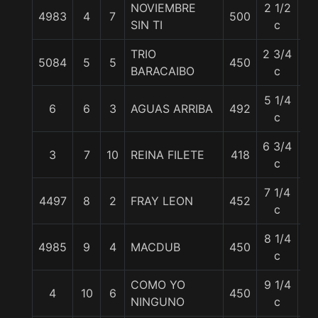
NOVIEMBRE
2 1/2
4983
4
7
500
58
SIN TI
c
TRIO
2 3/4
5084
5
5
450
58
BARACAIBO
c
5 1/4
6
6
3
AGUAS ARRIBA
492
58
c
6 3/4
3
7
10
REINA FILETE
418
55
c
7 1/4
4497
8
2
FRAY LEON
452
57
c
8 1/4
4985
9
4
MACDUB
450
55
c
COMO YO
9 1/4
4
10
6
450
55
NINGUNO
c