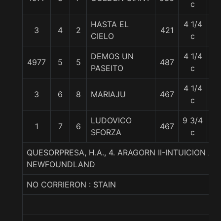
c
HASTA EL
4 1/4
3
4
2
421
57
CIELO
c
DEMOS UN
4 1/4
4977
5
5
487
57
PASEITO
c
4 1/4
3
6
8
MARIAJU
467
55
c
LUDOVICO
9 3/4
1
7
6
467
57
SFORZA
c
QUESORPRESA, H.A., 4. ARAGORN II-INTUICION AL
NEWFOUNDLAND
NO CORRIERON : STAIN