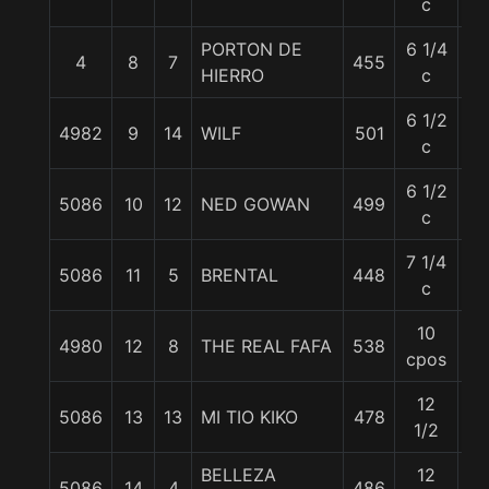
c
PORTON DE
6 1/4
4
8
7
455
57
HIERRO
c
6 1/2
4982
9
14
WILF
501
58
c
6 1/2
5086
10
12
NED GOWAN
499
61
c
7 1/4
5086
11
5
BRENTAL
448
56
c
10
4980
12
8
THE REAL FAFA
538
53
cpos
12
5086
13
13
MI TIO KIKO
478
56
1/2
BELLEZA
12
5086
14
4
486
54