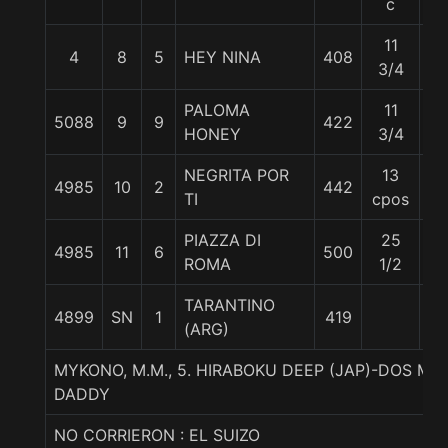
c
11
4
8
5
HEY NINA
408
56
3/4
PALOMA
11
5088
9
9
422
56
HONEY
3/4
NEGRITA POR
13
4985
10
2
442
56
TI
cpos
PIAZZA DI
25
4985
11
6
500
56
ROMA
1/2
TARANTINO
4899
SN
1
419
56
(ARG)
MYKONO, M.M., 5. HIRABOKU DEEP (JAP)-DOS M
DADDY
NO CORRIERON : EL SUIZO