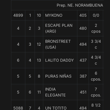
Prep. NE. NORAMBUENA B.
4899
1
10
MYKONO
405
0/0
55
ESCAPE PLAN
2
4
2
3
480
57
(ARG)
cpos
BRONSTREET
3 3/4
4
3
12
494
57
(USA)
c
4 3/4
6
4
13
LALITO DADDY
437
56
c
6
5
5
8
PURAS NIÑAS
387
55
cpos.
INDIA
7
5
6
11
451
56
ELEGANTE
cpos.
8 1/2
5088
7
4
UN TOTITO
494
56