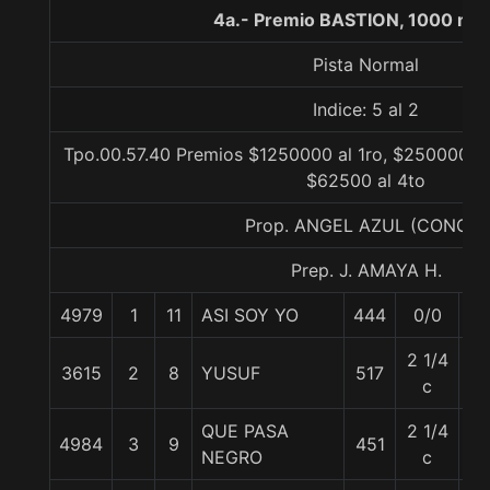
4a.- Premio BASTION, 1000 me
Pista Normal
Indice: 5 al 2
Tpo.00.57.40 Premios $1250000 al 1ro, $250000 al
$62500 al 4to
Prop. ANGEL AZUL (CONCE)
Prep. J. AMAYA H.
4979
1
11
ASI SOY YO
444
0/0
57
2 1/4
3615
2
8
YUSUF
517
55
c
QUE PASA
2 1/4
4984
3
9
451
56
NEGRO
c