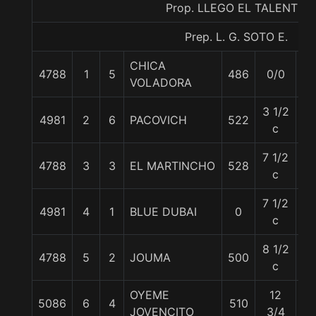
Prop. LLEGO EL TALENTO
Prep. L. G. SOTO E.
CHICA
4788
1
5
486
0/0
60
VOLADORA
3 1/2
4981
2
6
PACOVICH
522
55
c
7 1/2
4788
3
3
EL MARTINCHO
528
62
c
7 1/2
4981
4
1
BLUE DUBAI
0
54
c
8 1/2
4788
5
2
JOUMA
500
59
c
OYEME
12
5086
6
4
510
54
JOVENCITO
3/4