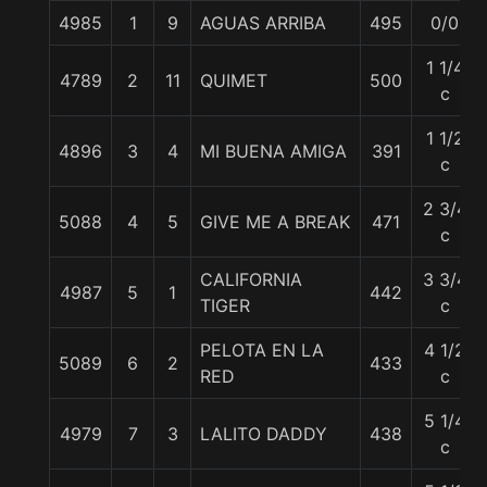
4985
1
9
AGUAS ARRIBA
495
0/0
1 1/4
4789
2
11
QUIMET
500
c
1 1/2
4896
3
4
MI BUENA AMIGA
391
c
2 3/4
5088
4
5
GIVE ME A BREAK
471
c
CALIFORNIA
3 3/4
4987
5
1
442
TIGER
c
PELOTA EN LA
4 1/2
5089
6
2
433
RED
c
5 1/4
4979
7
3
LALITO DADDY
438
c