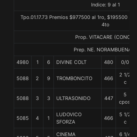
Indice: 9 al 1
Tpo.01.17.73 Premios $977500 al 1ro, $195500 al 2
4to
Prop. VITACARE (CONCE)
Prep. NE. NORAMBUENA B
4980
1
6
DIVINE COLT
480
0/0
2 1/2
5088
2
9
TROMBONCITO
466
c
5
5088
3
3
ULTRASONIDO
447
cpos.
LUDOVICO
5 1/2
5085
4
1
466
SFORZA
c
CINEMA
6 1/4