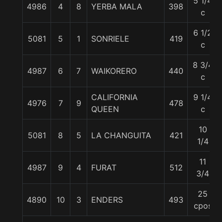
5 1/4
4986
4
8
YERBA MALA
398
c
6 1/2
5081
5
1
SONRIELE
419
c
8 3/4
4987
6
7
WAIKORERO
440
c
CALIFORNIA
9 1/4
4976
7
9
478
QUEEN
c
10
5081
8
5
LA CHANGUITA
421
1/4
11
4987
9
4
FURAT
512
3/4
25
4890
10
3
ENDERS
493
cpos