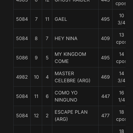
cpos.
10
5084
7
11
GAEL
495
3/4
13
5084
8
7
HEY NINA
409
cpos
MY KINGDOM
14
5086
9
5
495
COME
cpos
MASTER
14
4982
10
4
469
CELEBRE (ARG)
3/4
COMO YO
16
5084
11
6
447
NINGUNO
1/4
ESCAPE PLAN
18
5084
12
2
477
(ARG)
cpos
18