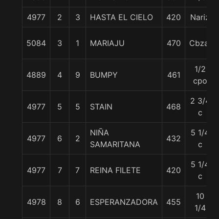
4977
2
3
HASTA EL CIELO
420
Nariz
5084
3
1
MARIAJU
470
Cbza.
1/2
4889
4
9
BUMPY
461
cpo
2 3/4
4977
5
5
STAIN
468
c
NIÑA
5 1/4
4977
6
2
432
SAMARITANA
c
5 1/4
4977
7
7
REINA FILETE
420
c
10
4978
8
6
ESPERANZADORA
455
1/4