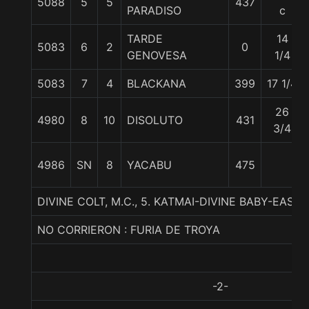
5088
5
5
437
PARADISO
c
TARDE
14
5083
6
2
0
GENOVESA
1/4
5083
7
4
BLACKANA
399
17 1/4
26
4980
8
10
DISOLUTO
431
3/4
4986
SN
8
YACABU
475
DIVINE COLT, M.C., 5. KATMAI-DIVINE BABY-EASI
NO CORRIERON : FURIA DE TROYA
-2-