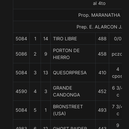
al 4to
Prop. MARANATHA
Prep. E. ALARCON J.
5084
1
14
TIRO LIBRE
488
0/0
PORTON DE
5086
2
9
458
pczo.
HIERRO
4
5084
3
13
QUESORPRESA
410
cpos.
GRANDE
6 3/4
4590
4
3
452
CANDONGA
c
BRONSTREET
7 3/4
5084
5
1
493
(USA)
c
9
4983
6
12
GHOST RAIDER
443