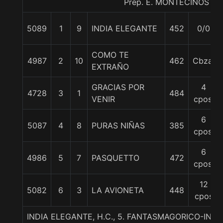
Prep. E. MONTECINOS C.
5089
1
9
INDIA ELEGANTE
452
0/0
COMO TE
4987
2
10
462
Cbza.
EXTRAÑO
GRACIAS POR
4
4728
3
1
484
VENIR
cpos.
6
5087
4
8
PURAS NIÑAS
385
cpos.
6
4986
5
7
PASQUETTO
472
cpos.
12
5082
6
3
LA AVIONETA
448
cpos
INDIA ELEGANTE, H.C., 5. FANTASMAGORICO-IND