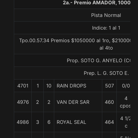
2a.- Premio AMADOR, 1000 m
Pista Normal
Indice: 1 al 1
Tpo.00.57.34 Premios $1050000 al 1ro, $210000 al
al 4to
Prop. SOTO G. ANYELO (CON
Prep. L. G. SOTO E.
4701
1
10
RAIN DROPS
507
0/0
4
4976
2
2
VAN DER SAR
460
cpos.
4 1/2
4986
3
6
ROYAL SEAL
464
c