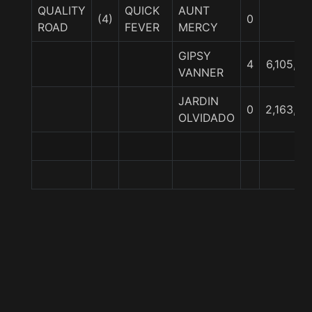
QUALITY
QUICK
AUNT
(4)
0
ROAD
FEVER
MERCY
GIPSY
4
6,105,00
VANNER
JARDIN
0
2,163,20
OLVIDADO