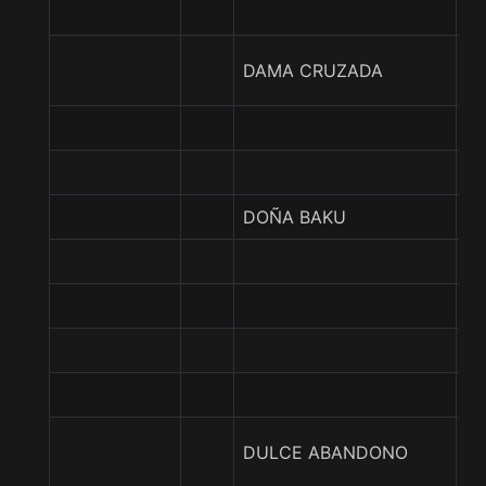
A
DAMA CRUZADA
G
Q
DOÑA BAKU
BE
FR
G
LA
E
DULCE ABANDONO
L