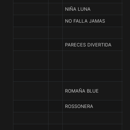
NIÑA LUNA
N
NO FALLA JAMAS
N
PARECES DIVERTIDA
M
P
A
PR
ROMAÑA BLUE
S
ROSSONERA
B
RO