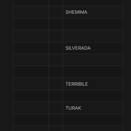
SHEMIMA
LA
MI
SILVERADA
P
R
TERRIBILE
G
TURAK
C
D