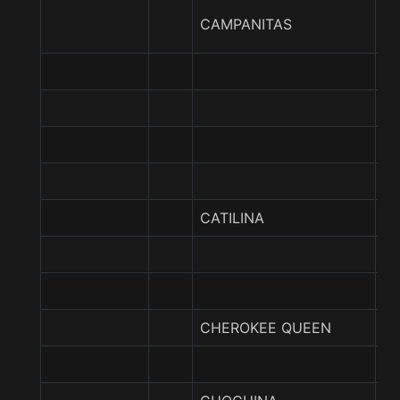
C
CAMPANITAS
B
C
J
CATILINA
CA
E
CHEROKEE QUEEN
C
SI