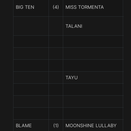
DI
BIG TEN
(4)
MISS TORMENTA
T
R
TALANI
D
S
TAYU
K
UI
BLAME
(1)
MOONSHINE LULLABY
W