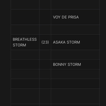
P
VOY DE PRISA
A
BREATHLESS
(23)
ASAKA STORM
M
STORM
BONNY STORM
D
E
TE
P