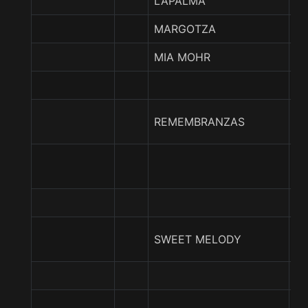
LAPALMA
MI
MARGOTZA
HI
MIA MOHR
M
M
REMEMBRANZAS
B
MI
T
S
SWEET MELODY
R