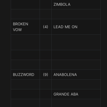
ZIMBOLA
LA
BROKEN
C
(4)
LEAD ME ON
VOW
VI
L
I
BUZZWORD
(9)
ANABOLENA
BU
GRANDE ABA
G