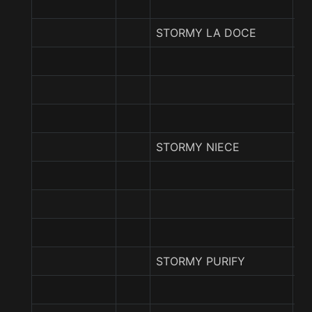
STORMY LA DOCE
S
S
S
STORMY NIECE
E
G
NE
STORMY PURIFY
D
E