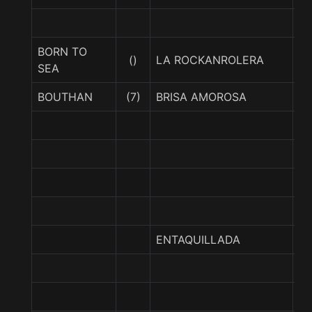
BORN TO
D
()
LA ROCKANROLERA
SEA
Q
BOUTHAN
(7)
BRISA AMOROSA
B
BR
SU
W
ENTAQUILLADA
MA
N
TA