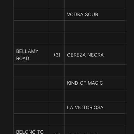
VODKA SOUR
GR
BELLAMY
(3)
CEREZA NEGRA
R
ROAD
KIND OF MAGIC
M
LA VICTORIOSA
EN
BELONG TO