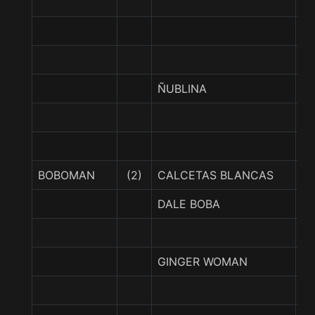
FI
T
ÑUBLINA
R
BOBOMAN
(2)
CALCETAS BLANCAS
W
DALE BOBA
B
GINGER WOMAN
R