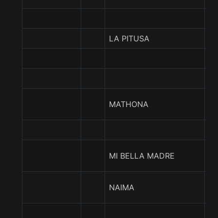
LA PITUSA
C
PI
B
MATHONA
N
I
MI BELLA MADRE
D
T
NAIMA
T