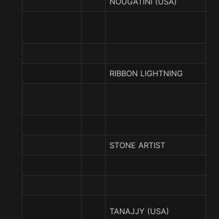
NOUGATINI (USA)
K
N
F
RIBBON LIGHTNING
E
PE
R
STONE ARTIST
A
S
L
TANAJJY (USA)
(U