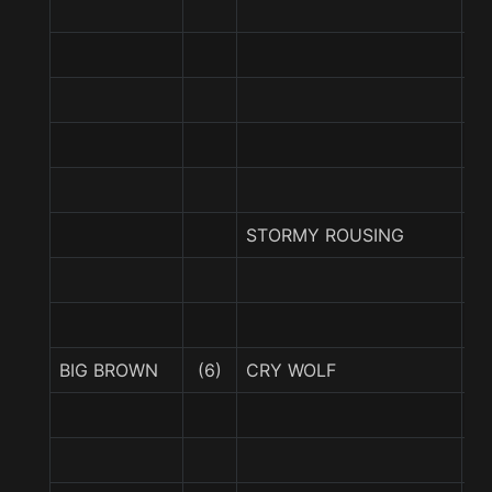
E
G
S
V
STORMY ROUSING
S
BIG BROWN
(6)
CRY WOLF
B