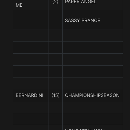
(2)
PAPER ANGEL
EL
ME
LA
SASSY PRANCE
T
R
SE
BERNARDINI
(15)
CHAMPIONSHIPSEASON
G
N