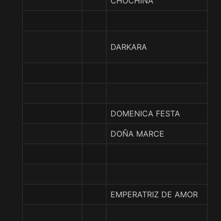
CHOCHINA
C
CA
DARKARA
Q
L
DOMENICA FESTA
FL
DOÑA MARCE
EL
P
EMPERATRIZ DE AMOR
TR