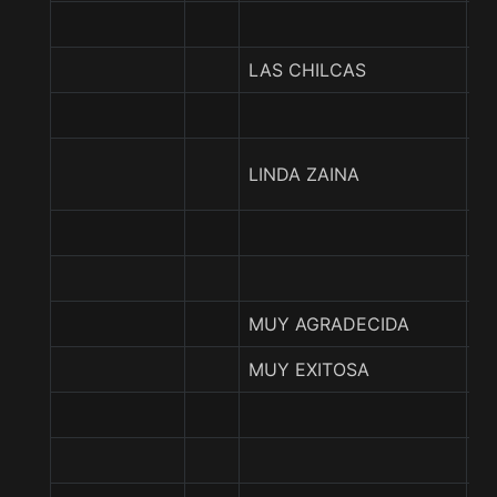
LAS CHILCAS
D
E
LINDA ZAINA
A
H
MUY AGRADECIDA
C
MUY EXITOSA
M
S