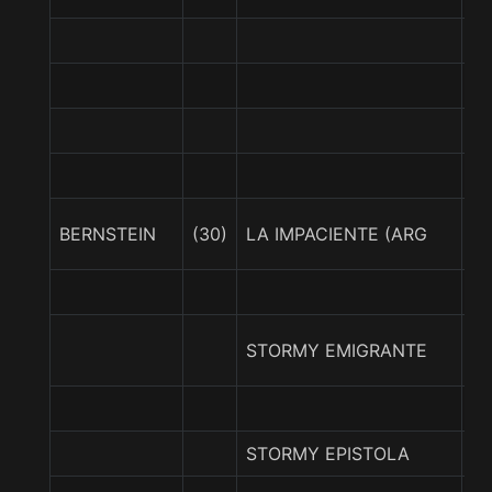
N
TI
E
BERNSTEIN
(30)
LA IMPACIENTE (ARG
(A
PR
STORMY EMIGRANTE
(A
STORMY EPISTOLA
S