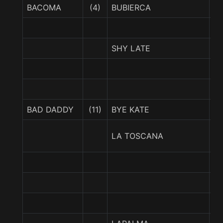
BACOMA
(4)
BUBIERCA
K
SHY LATE
TR
BAD DADDY
(11)
BYE KATE
PA
B
LA TOSCANA
C
R