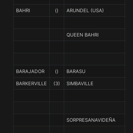
BAHRI
()
ARUNDEL (USA)
EL
QUEEN BAHRI
C
BARAJADOR
()
BARASU
B
BARKERVILLE
(3)
SIMBAVILLE
I
R
SORPRESANAVIDEÑA
N
N