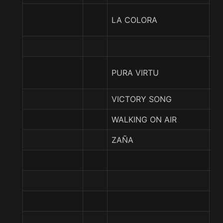
H
LA COLORA
T
E
PURA VIRTU
E
VICTORY SONG
VI
WALKING ON AIR
Y
ZAÑA
E
IN
M