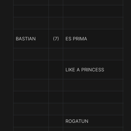
N
BASTIAN
(7)
ES PRIMA
A
D
LIKE A PRINCESS
PR
R
ROGATUN
N