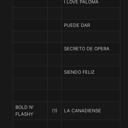
I LOVE PALOMA
L
PUEDE DAR
G
SECRETO DE OPERA
S
SIENDO FELIZ
S
BOLD N'
(1)
LA CANADIENSE
L
FLASHY