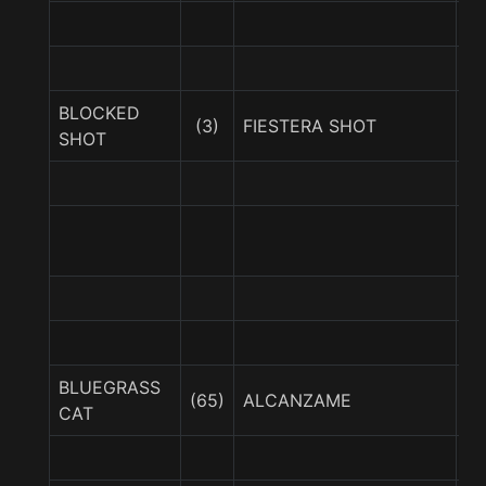
BLOCKED
(3)
FIESTERA SHOT
G
SHOT
M
S
E
BLUEGRASS
H
(65)
ALCANZAME
CAT
IM