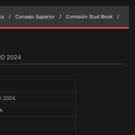
ios /
Consejo Superior /
Comisión Stud Book /
ÑO 2024
n 2024.
PA