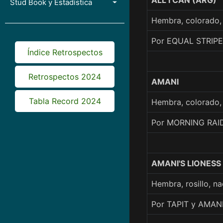
ALL I CAN (ARG)
Stud Book y Estadística
Hembra, colorado,
Por EQUAL STRIPE
Índice Retrospectos
Retrospectos 2024
AMANI
Tabla Record 2024
Hembra, colorado,
Por MORNING RAID
AMANI'S LIONESS
Hembra, rosillo, 
Por TAPIT y AMAN