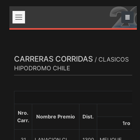
CARRERAS CORRIDAS
/ CLASICOS
HIPODROMO CHILE
Nro.
Nombre Premio
Dist.
Carr.
1ro
31
LANACION.CL
1300
MELIQUE