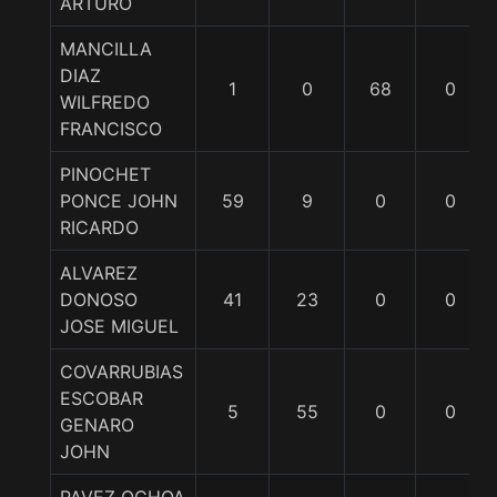
ARTURO
MANCILLA
DIAZ
1
0
68
0
WILFREDO
FRANCISCO
PINOCHET
PONCE JOHN
59
9
0
0
RICARDO
ALVAREZ
DONOSO
41
23
0
0
JOSE MIGUEL
COVARRUBIAS
ESCOBAR
5
55
0
0
GENARO
JOHN