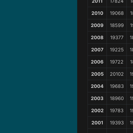
2011
17824
1
2010
19068
1
2009
18599
1
2008
19377
1
2007
19225
1
2006
19722
1
2005
20102
1
2004
19683
1
2003
18960
1
2002
19783
1
2001
19393
1