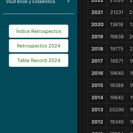
2022
21020
2
Stud Book y Estadística
2021
21231
2
2020
13618
1
Índice Retrospectos
2019
19838
2
Retrospectos 2024
2018
19775
2
Tabla Record 2024
2017
19571
1
2016
19640
1
2015
19388
1
2014
19842
1
2013
20290
1
2012
19340
1