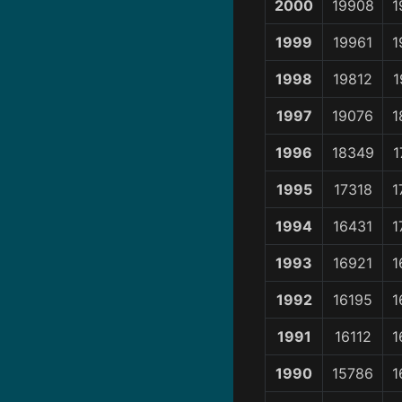
2000
19908
1
1999
19961
1
1998
19812
1
1997
19076
1
1996
18349
1
1995
17318
1
1994
16431
1
1993
16921
1
1992
16195
1
1991
16112
1
1990
15786
1