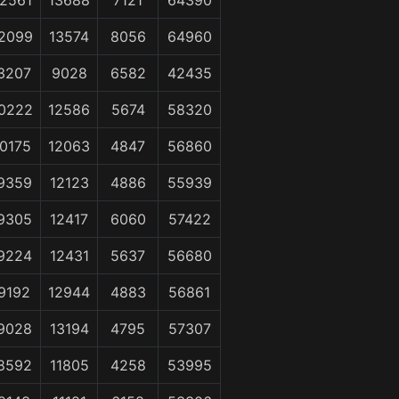
2561
13688
7121
64390
2099
13574
8056
64960
3207
9028
6582
42435
0222
12586
5674
58320
0175
12063
4847
56860
9359
12123
4886
55939
9305
12417
6060
57422
9224
12431
5637
56680
9192
12944
4883
56861
9028
13194
4795
57307
8592
11805
4258
53995