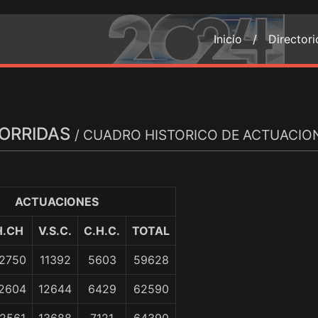
Inicio /
Director
ORRIDAS
/ CUADRO HISTORICO DE ACTUACIO
ACTUACIONES
H.CH
V.S.C.
C.H.C.
TOTAL
2750
11392
5603
59628
2604
12644
6429
62590