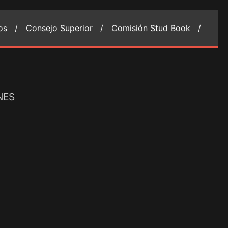
ios /
Consejo Superior /
Comisión Stud Book /
NES