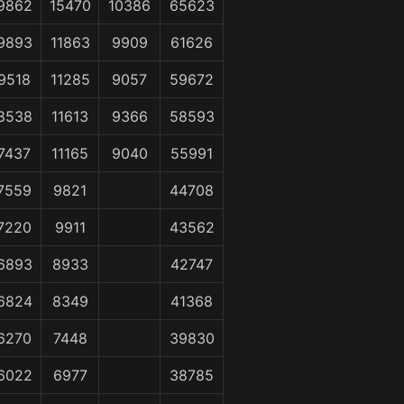
9862
15470
10386
65623
9893
11863
9909
61626
9518
11285
9057
59672
8538
11613
9366
58593
7437
11165
9040
55991
7559
9821
44708
7220
9911
43562
6893
8933
42747
6824
8349
41368
6270
7448
39830
6022
6977
38785