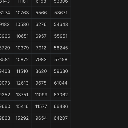
8143
11181
6158
53306
8274
10763
5566
53671
9182
10586
6276
54643
8966
10651
6957
55951
8729
10379
7912
56245
8581
10872
7983
57158
9408
11510
8620
59630
9073
12613
9675
61044
9252
13751
11099
63062
9660
15416
11577
66436
9868
15292
9654
64207