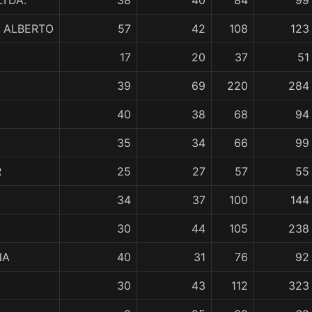
TDA.
38
40
84
99
 ALBERTO
57
42
108
123
17
20
37
51
39
69
220
284
40
38
68
94
35
34
66
99
R
25
27
57
55
34
37
100
144
30
44
105
238
NA
40
31
76
92
30
43
112
323