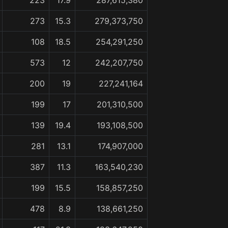
223
17.9
287,615,380
273
15.3
279,373,750
108
18.5
254,291,250
573
12
242,207,750
200
19
227,241,164
199
17
201,310,500
139
19.4
193,108,500
281
13.1
174,907,000
387
11.3
163,540,230
199
15.5
158,857,250
478
8.9
138,661,250