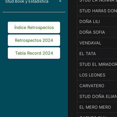
STUD LA NONNA L
Stud Book y Estadística
STUD HARAS DON
DOÑA LILI
Índice Retrospectos
DOÑA SOFIA
Retrospectos 2024
VENDAVAL
Tabla Record 2024
EL TATA
STUD EL MIRADO
LOS LEONES
CARVATERO
STUD DOÑA ELIA
EL MERO MERO