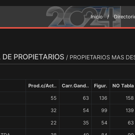
Inicio /
Director
 DE PROPIETARIOS
/ PROPIETARIOS MAS D
Prod.c/Act..
Carr.Gand..
Figur.
NO Tabla
55
63
136
158
32
54
99
139
22
35
54
63