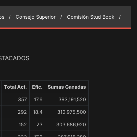
ios /
Consejo Superior /
Comisión Stud Book /
ESTACADOS
Total Act.
Efic.
Sumas Ganadas
357
17.6
393,191,520
292
18.4
310,975,500
152
23
303,686,920