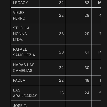
LEGACY
32
63
168
VIEJO
22
29
45
PERRO
STUD LA
NONNA
38
29
73
LTDA.
RAFAEL
20
61
147
SANCHEZ A.
HARAS LAS
22
30
41
CAMELIAS
PAOLA
22
18
81
LAS
18
24
56
ARAUCARIAS
JOSE T.