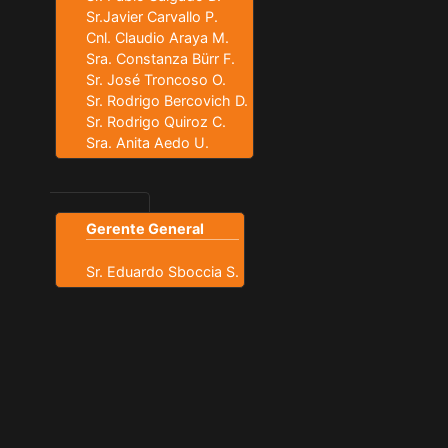
Sr.Javier Carvallo P.
Cnl. Claudio Araya M.
Sra. Constanza Bürr F.
Sr. José Troncoso O.
Sr. Rodrigo Bercovich D.
Sr. Rodrigo Quiroz C.
Sra. Anita Aedo U.
Gerente General
Sr. Eduardo Sboccia S.