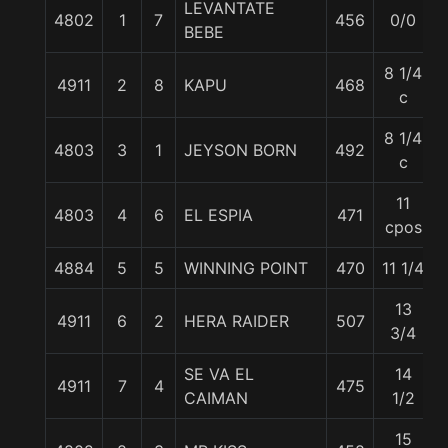
LEVANTATE
4802
1
7
456
0/0
BEBE
8 1/4
4911
2
8
KAPU
468
c
8 1/4
4803
3
1
JEYSON BORN
492
c
11
4803
4
6
EL ESPIA
471
cpos
4884
5
5
WINNING POINT
470
11 1/4
13
4911
6
2
HERA RAIDER
507
3/4
SE VA EL
14
4911
7
4
475
CAIMAN
1/2
15