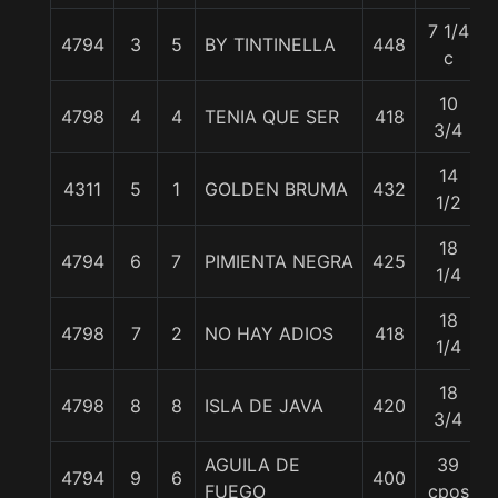
7 1/4
4794
3
5
BY TINTINELLA
448
c
10
4798
4
4
TENIA QUE SER
418
3/4
14
4311
5
1
GOLDEN BRUMA
432
1/2
18
4794
6
7
PIMIENTA NEGRA
425
1/4
18
4798
7
2
NO HAY ADIOS
418
1/4
18
4798
8
8
ISLA DE JAVA
420
3/4
AGUILA DE
39
4794
9
6
400
FUEGO
cpos