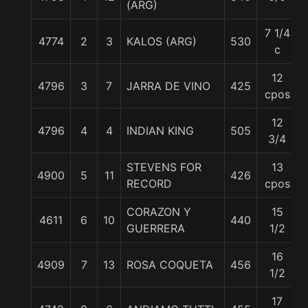
(ARG)
7 1/4
4774
2
3
KALOS (ARG)
530
c
12
4796
3
7
JARRA DE VINO
425
cpos
12
4796
4
4
INDIAN KING
505
3/4
STEVENS FOR
13
4900
5
11
426
RECORD
cpos
CORAZON Y
15
4611
6
10
440
GUERRERA
1/2
16
4909
7
13
ROSA COQUETA
456
1/2
17