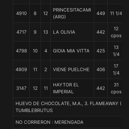
PRINCESITACAMI
4910
8
12
449
11 1/4
(ARG)
12
4717
9
13
LA OLIVIA
442
cpos
13
4798
10
4
GIOIA MIA VITTA
425
1/4
17
4909
11
2
VIENE PUELCHE
406
1/4
HAYTOR EL
31
3147
12
11
442
IMPERIAL
cpos
HUEVO DE CHOCOLATE, M.A., 3. FLAMEAWAY (CA
TUMBLEBRUTUS
NO CORRIERON : MERENGADA