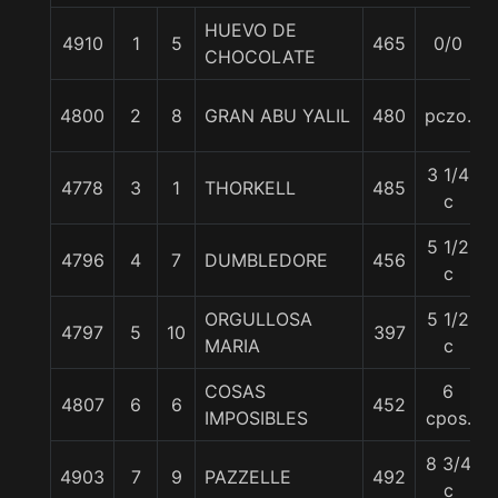
HUEVO DE
4910
1
5
465
0/0
CHOCOLATE
4800
2
8
GRAN ABU YALIL
480
pczo.
3 1/4
4778
3
1
THORKELL
485
c
5 1/2
4796
4
7
DUMBLEDORE
456
c
ORGULLOSA
5 1/2
4797
5
10
397
MARIA
c
COSAS
6
4807
6
6
452
IMPOSIBLES
cpos.
8 3/4
4903
7
9
PAZZELLE
492
c