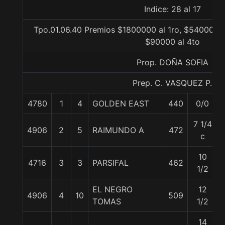
Indice: 28 al 17
Tpo.01.06.40 Premios $1800000 al 1ro, $540000 a
$90000 al 4to
Prop. DOÑA SOFIA
Prep. C. VASQUEZ P.
4780
1
4
GOLDEN EAST
440
0/0
7 1/4
4906
2
5
RAIMUNDO A
472
c
10
4716
3
3
PARSIFAL
462
1/2
EL NEGRO
12
4906
4
10
509
TOMAS
1/2
14