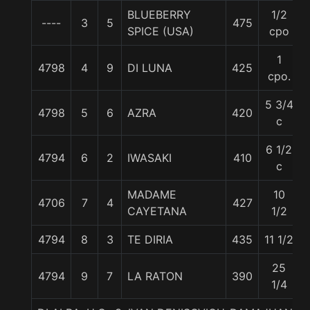
BLUEBERRY
1/2
----
3
5
475
SPICE (USA)
cpo
1
4798
4
9
DI LUNA
425
cpo.
5 3/4
4798
5
6
AZRA
420
c
6 1/2
4794
6
2
IWASAKI
410
c
MADAME
10
4706
7
4
427
CAYETANA
1/2
4794
8
3
TE DIRIA
435
11 1/2
25
4794
9
7
LA RATON
390
1/4