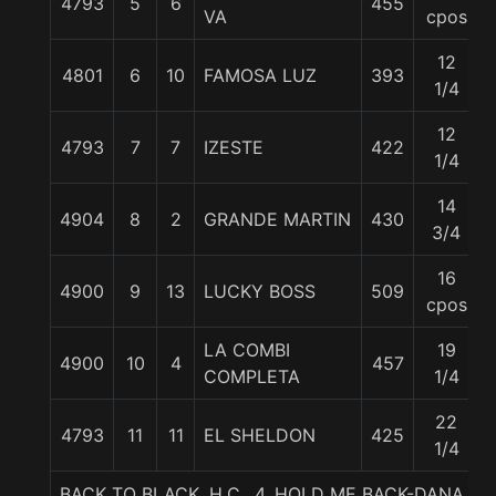
4793
5
6
455
VA
cpos
12
4801
6
10
FAMOSA LUZ
393
1/4
12
4793
7
7
IZESTE
422
1/4
14
4904
8
2
GRANDE MARTIN
430
3/4
16
4900
9
13
LUCKY BOSS
509
cpos
LA COMBI
19
4900
10
4
457
COMPLETA
1/4
22
4793
11
11
EL SHELDON
425
1/4
BACK TO BLACK, H.C., 4. HOLD ME BACK-DANA MAR