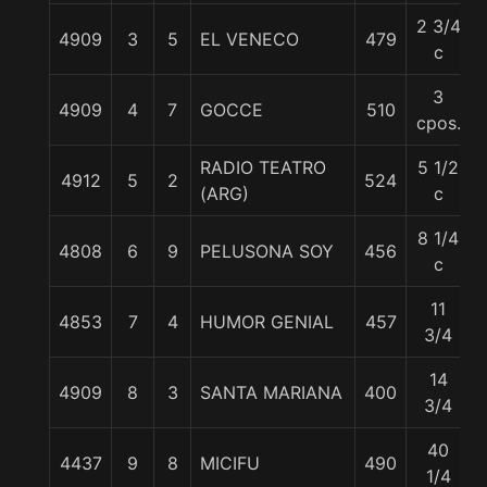
2 3/4
4909
3
5
EL VENECO
479
c
3
4909
4
7
GOCCE
510
cpos.
RADIO TEATRO
5 1/2
4912
5
2
524
(ARG)
c
8 1/4
4808
6
9
PELUSONA SOY
456
c
11
4853
7
4
HUMOR GENIAL
457
3/4
14
4909
8
3
SANTA MARIANA
400
3/4
40
4437
9
8
MICIFU
490
1/4