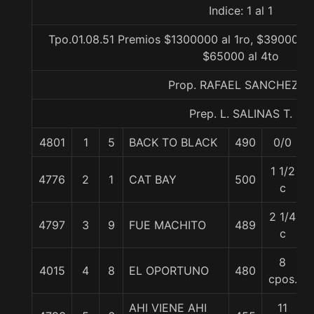
Indice: 1 al 1
Tpo.01.08.51 Premios $1300000 al 1ro, $390000 a
$65000 al 4to
Prop. RAFAEL SANCHEZ A.
Prep. L. SALINAS T.
4801
1
5
BACK TO BLACK
490
0/0
1 1/2
4776
2
1
CAT BAY
500
c
2 1/4
4797
3
9
FUE MACHITO
489
c
8
4015
4
8
EL OPORTUNO
480
cpos.
AHI VIENE AHI
11