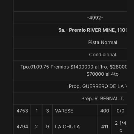
-4992-
5a.- Premio RIVER MINE, 1100 
Pista Normal
Condicional
Tpo.01.09.75 Premios $1400000 al 1ro, $280000 a
$70000 al 4to
Prop. GUERRERO DE LA VID
Prep. R. BERNAL T.
4753
1
3
VARESE
400
0/0
2 1/4
4794
2
9
LA CHULA
411
c