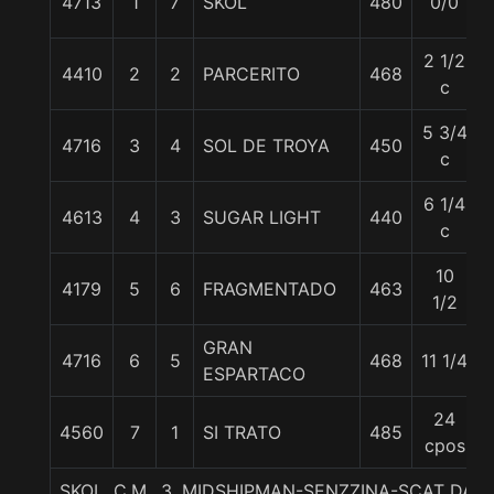
4713
1
7
SKOL
480
0/0
2 1/2
4410
2
2
PARCERITO
468
c
5 3/4
4716
3
4
SOL DE TROYA
450
c
6 1/4
4613
4
3
SUGAR LIGHT
440
c
10
4179
5
6
FRAGMENTADO
463
1/2
GRAN
4716
6
5
468
11 1/4
ESPARTACO
24
4560
7
1
SI TRATO
485
cpos
SKOL, C.M., 3. MIDSHIPMAN-SENZZINA-SCAT DAD