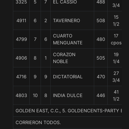
3325
5
7
EL CASSIO
488
3/4
15
4911
6
2
TAVERNERO
508
1/2
CUARTO
17
4799
7
6
480
MENGUANTE
cpos
CORAZON
19
4906
8
1
505
NOBLE
1/4
27
4716
9
9
DICTATORIAL
470
3/4
41
4803
10
8
INDIA DULCE
446
1/2
GOLDEN EAST, C.C., 5. GOLDENCENTS-PARTY BA
CORRIERON TODOS.