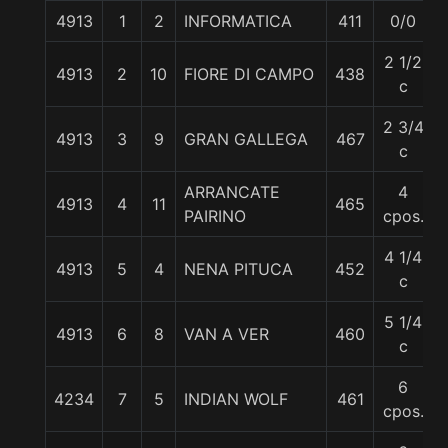
4913
1
2
INFORMATICA
411
0/0
2 1/2
4913
2
10
FIORE DI CAMPO
438
c
2 3/4
4913
3
9
GRAN GALLEGA
467
c
ARRANCATE
4
4913
4
11
465
PAIRINO
cpos.
4 1/4
4913
5
4
NENA PITUCA
452
c
5 1/4
4913
6
8
VAN A VER
460
c
6
4234
7
5
INDIAN WOLF
461
cpos.