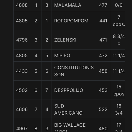
4808
1
8
MALAMALA
477
0/0
7
4805
2
1
ROPOPOMPOM
441
cpos.
8 3/4
4796
3
2
ZELENSKI
471
c
4805
4
5
MIPIPO
472
11 1/4
CONSTITUTION'S
4433
5
6
458
11 1/4
SON
15
4502
6
7
DESPROLIJO
453
cpos
SUD
16
4606
7
4
532
AMERICANO
3/4
BIG WALLACE
17
4907
8
3
480