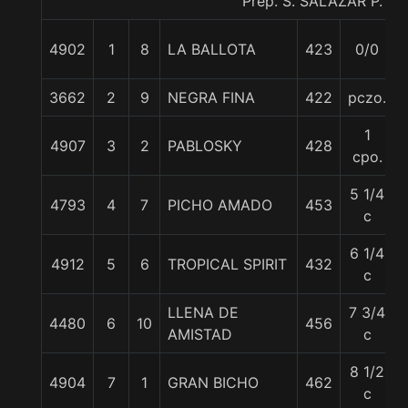
Prep. S. SALAZAR P.
4902
1
8
LA BALLOTA
423
0/0
3662
2
9
NEGRA FINA
422
pczo.
1
4907
3
2
PABLOSKY
428
cpo.
5 1/4
4793
4
7
PICHO AMADO
453
c
6 1/4
4912
5
6
TROPICAL SPIRIT
432
c
LLENA DE
7 3/4
4480
6
10
456
AMISTAD
c
8 1/2
4904
7
1
GRAN BICHO
462
c