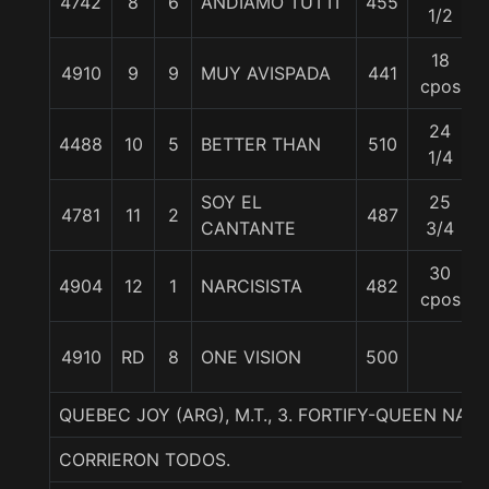
4742
8
6
ANDIAMO TUTTI
455
1/2
18
4910
9
9
MUY AVISPADA
441
cpos
24
4488
10
5
BETTER THAN
510
1/4
SOY EL
25
4781
11
2
487
CANTANTE
3/4
30
4904
12
1
NARCISISTA
482
cpos
4910
RD
8
ONE VISION
500
QUEBEC JOY (ARG), M.T., 3. FORTIFY-QUEEN NA
CORRIERON TODOS.