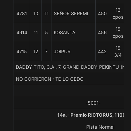
13
4781
10
11
SEÑOR SEREMI
450
cpos
15
4914
11
5
KOSANTA
456
cpos
15
4715
12
7
JOIPUR
442
3/4
DADDY TITO, C.A., 7. GRAND DADDY-PEKINTU-IND
NO CORRIERON : TE LO CEDO
-5001-
14a.- Premio RICTORUS, 1100 m
Pista Normal