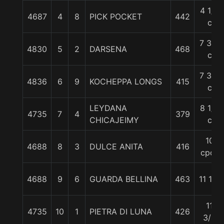
4 1/2
4687
4
8
PICK POCKET
442
c
7 3/4
4830
5
2
DARSENA
468
c
7 3/4
4836
6
9
KOCHEPPA LONGS
415
c
LEYDANA
8 1/4
4735
7
4
379
CHICAJEIMY
c
10
4688
8
3
DULCE ANITA
416
cpos
4688
9
6
GUARDA BELLINA
463
11 1/4
11
4735
10
1
PIETRA DI LUNA
426
3/4