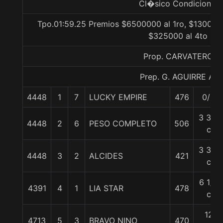
Cl�sico Condicional
Tpo.01:59.25 Premios $6500000 al 1ro, $1300000
$325000 al 4to
Prop. CARVATERO
Prep. G. AGUIRRE A.
4448
1
7
LUCKY EMPIRE
476
0/0
3 3/4
4448
2
6
PESO COMPLETO
506
c
3 3/4
4448
3
2
ALCIDES
421
c
6 1/2
4391
4
1
LIA STAR
478
c
12
4713
5
3
BRAVO NINO
470