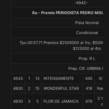
-4942-
8a.- Premio PERIODISTA PEDRO MOLINA
Pista Normal
Condicional
Tpo.00:57.71 Premios $2500000 al 1ro, $500000
$125000 al 4to
Prop. R L
Prep. CR. URBINA R.
4543
1
13
INTENSAMENTE
445
0/0
4830
2
15
WONDERFUL STAR
419
Nariz
3 1/4
4830
3
5
FLOR DE JAMAICA
476
c