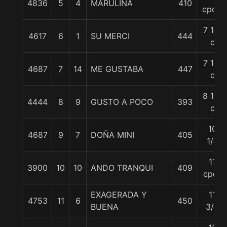
4836
5
4
MARULINA
410
cpos.
7 1/4
4617
6
1
SU MERCI
444
c
7 1/2
4687
7
14
ME GUSTABA
447
c
8 1/4
4444
8
9
GUSTO A POCO
393
c
10
4687
9
7
DOÑA MINI
405
1/4
11
3900
10
10
ANDO TRANQUI
409
cpos
EXAGERADA Y
11
4753
11
6
450
BUENA
3/4