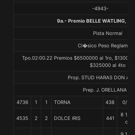
-4943-
9a.- Premio BELLE WATLING, 20
Pista Normal
Cl�sico Peso Reglamen
Tpo.02:00.22 Premios $6500000 al 1ro, $1300000
$325000 al 4to
Prop. STUD HARAS DON AL
Prep. J. ORELLANA R.
4736
1
1
TORNA
438
0/0
8 1/2
4535
2
2
DOLCE IRIS
441
c
9 1/2