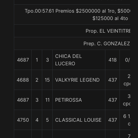
Tpo.00:57.61 Premios $2500000 al 1ro, $500000
$125000 al 4to
Prop. EL VEINTITRES
Prep. C. GONZALEZ M.
CHICA DEL
4687
1
3
418
0/0
LUCERO
2
4688
2
15
VALKYRIE LEGEND
437
cpos
3
4687
3
11
PETIROSSA
437
cpos.
6 1/4
4750
4
5
CLASSICAL LOUISE
437
c
7