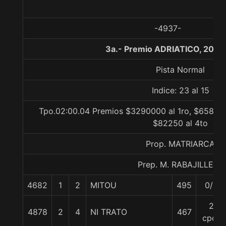
-4937-
3a.- Premio ADRIATICO, 2000
Pista Normal
Indice: 23 al 15
Tpo.02:00.04 Premios $3290000 al 1ro, $658000
$82250 al 4to
Prop. MATRIARCA
Prep. M. RABAJILLE D.
4682
1
2
MITOU
495
0/0
2
4878
2
4
NI TRATO
467
cpos