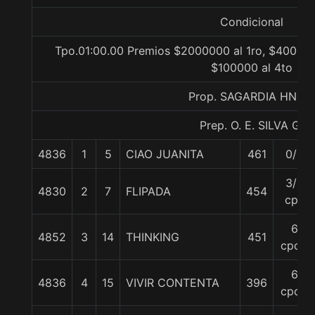
Condicional
Tpo.01:00.00 Premios $2000000 al 1ro, $400000
$100000 al 4to
Prop. SAGARDIA HNOS.
Prep. O. E. SILVA G.
4836
1
5
CIAO JUANITA
461
0/0
3/4
4830
2
7
FLIPADA
454
cpo
6
4852
3
14
THINKING
451
cpos.
6
4836
4
15
VIVIR CONTENTA
396
cpos.