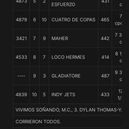
4873
5
2
431
ESFUERZO
c
7
4879
6
10
CUATRO DE COPAS
465
cpos.
7 3/4
3421
7
9
MAHER
442
c
8 1/2
4533
8
7
LOCO HERMES
414
c
9 3/4
----
9
3
GLADIATORE
487
c
12
4839
10
5
INDY JETS
433
1/2
VIVIMOS SOÑANDO, M.C., 3. DYLAN THOMAS-YA P
CORRIERON TODOS.