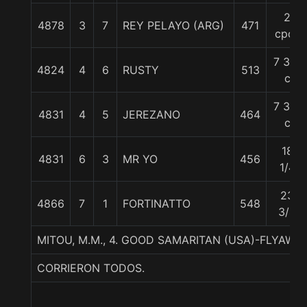
2
4878
3
7
REY PELAYO (ARG)
471
cpos
7 3/4
4824
4
6
RUSTY
513
c
7 3/4
4831
4
5
JEREZANO
464
c
18
4831
6
3
MR YO
456
1/4
23
4866
7
1
FORTINATTO
548
3/4
MITOU, M.M., 4. GOOD SAMARITAN (USA)-FLYAW
CORRIERON TODOS.