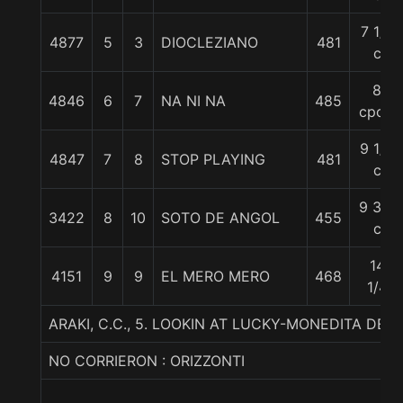
7 1/4
4877
5
3
DIOCLEZIANO
481
c
8
4846
6
7
NA NI NA
485
cpos.
9 1/4
4847
7
8
STOP PLAYING
481
c
9 3/4
3422
8
10
SOTO DE ANGOL
455
c
14
4151
9
9
EL MERO MERO
468
1/4
ARAKI, C.C., 5. LOOKIN AT LUCKY-MONEDITA DE 
NO CORRIERON : ORIZZONTI