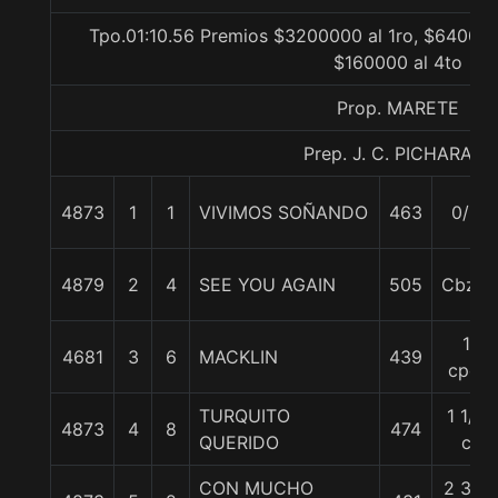
Tpo.01:10.56 Premios $3200000 al 1ro, $640000
$160000 al 4to
Prop. MARETE
Prep. J. C. PICHARA J.
4873
1
1
VIVIMOS SOÑANDO
463
0/0
4879
2
4
SEE YOU AGAIN
505
Cbza.
1
4681
3
6
MACKLIN
439
cpo.
TURQUITO
1 1/2
4873
4
8
474
QUERIDO
c
CON MUCHO
2 3/4