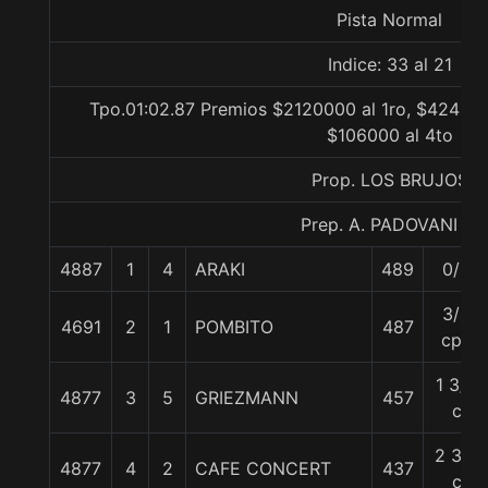
Pista Normal
Indice: 33 al 21
Tpo.01:02.87 Premios $2120000 al 1ro, $424000
$106000 al 4to
Prop. LOS BRUJOS
Prep. A. PADOVANI E.
4887
1
4
ARAKI
489
0/0
3/4
4691
2
1
POMBITO
487
cpo
1 3/4
4877
3
5
GRIEZMANN
457
c
2 3/4
4877
4
2
CAFE CONCERT
437
c