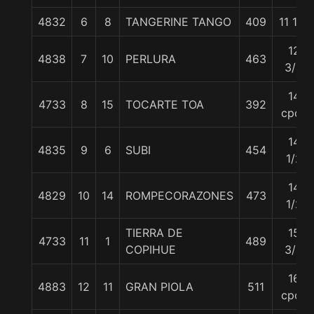
4832
6
8
TANGERINE TANGO
409
11 1/2
12
4838
7
10
PERLURA
463
3/4
14
4733
8
15
TOCARTE TOA
392
cpos
14
4835
9
6
SUBI
454
1/2
14
4829
10
14
ROMPECORAZONES
473
1/2
TIERRA DE
15
4733
11
1
489
COPIHUE
3/4
16
4883
12
11
GRAN PIOLA
511
cpos