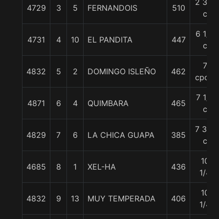
2 3/4
4729
3
5
FERNANDOIS
510
c
6 1/2
4731
4
10
EL PANDITA
447
c
7
4832
5
2
DOMINGO ISLEÑO
462
cpos.
7 1/4
4871
6
4
QUIMBARA
465
c
7 3/4
4829
7
6
LA CHICA GUAPA
385
c
10
4685
8
1
XEL-HA
436
1/4
10
4832
9
13
MUY TEMPERADA
406
1/4