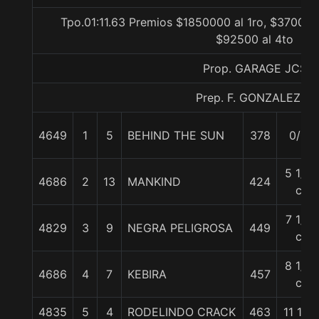
Tpo.01:11.63 Premios $1850000 al 1ro, $370000
$92500 al 4to
Prop. GARAGE JCS
Prep. F. GONZALEZ S.
4649
1
5
BEHIND THE SUN
378
0/0
5 1/2
4686
2
13
MANKIND
424
c
7 1/2
4829
3
9
NEGRA PELIGROSA
449
c
8 1/4
4686
4
7
KEBIRA
457
c
4835
5
4
RODELINDO CRACK
463
11 1/4