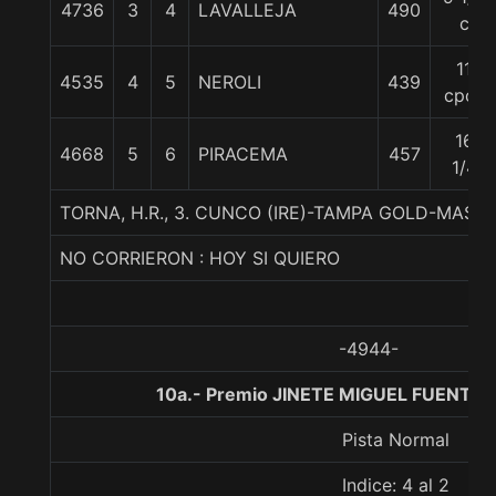
4736
3
4
LAVALLEJA
490
c
11
4535
4
5
NEROLI
439
cpos
16
4668
5
6
PIRACEMA
457
1/4
TORNA, H.R., 3. CUNCO (IRE)-TAMPA GOLD-MAS
NO CORRIERON : HOY SI QUIERO
-4944-
10a.- Premio JINETE MIGUEL FUENTES 
Pista Normal
Indice: 4 al 2