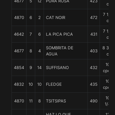
4677
5
12
PURA ROSA
423
c
7 1/2
4870
6
2
CAT NOIR
472
c
7 1/2
4642
7
6
LA PICA PICA
431
c
SOMBRITA DE
8 3/4
4677
8
4
403
AGUA
c
10
4854
9
14
SUFFISANO
432
cpos
10
4832
10
10
FLEDGE
435
cpos
10
4870
11
8
TSITSIPAS
490
1/4
HAZ LO QUE
12