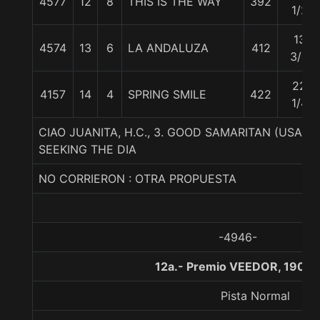
4577
12
8
THIS IS THE WAY
392
1/2
13
4574
13
6
LA ANDALUZA
412
3/4
22
4157
14
4
SPRING SMILE
422
1/4
CIAO JUANITA, H.C., 3. GOOD SAMARITAN (USA)
SEEKING THE DIA
NO CORRIERON : OTRA PROPUESTA
-4946-
12a.- Premio VEEDOR, 1900 
Pista Normal