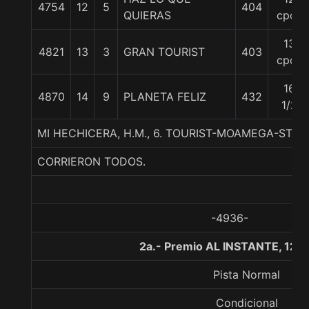
4754
12
5
404
QUIERAS
cpos
13
4821
13
3
GRAN TOURIST
403
cpos
16
4870
14
9
PLANETA FELIZ
432
1/2
MI HECHICERA, H.M., 6. TOURIST-MOAMEGA-STE
CORRIERON TODOS.
-4936-
2a.- Premio AL INSTANTE, 120
Pista Normal
Condicional