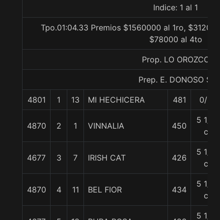
Indice: 1 al 1
Tpo.01:04.33 Premios $1560000 al 1ro, $312000
$78000 al 4to
Prop. LO OROZCO
Prep. E. DONOSO S.
4801
1
13
MI HECHICERA
481
0/0
5 1/4
4870
2
1
VINNALIA
450
c
5 1/4
4677
3
7
IRISH CAT
426
c
5 1/2
4870
4
11
BEL FIOR
434
c
5 1/2