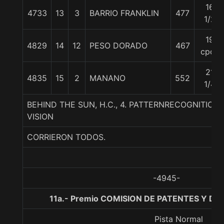
16
4733
13
3
BARRIO FRANKLIN
477
1/2
19
4829
14
12
PESO DORADO
467
cpos
21
4835
15
2
MANANO
552
1/4
BEHIND THE SUN, H.C., 4. PATTERNRECOGNITION
VISION
CORRIERON TODOS.
-4945-
11a.- Premio COMISION DE PATENTES Y DIS
Pista Normal