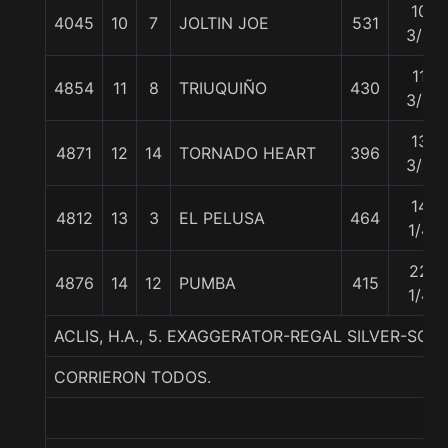
10
4045
10
7
JOLTIN JOE
531
3/4
11
4854
11
8
TRIUQUIÑO
430
3/4
13
4871
12
14
TORNADO HEART
396
3/4
14
4812
13
3
EL PELUSA
464
1/4
22
4876
14
12
PUMBA
415
1/4
ACLIS, H.A., 5. EXAGGERATOR-REGAL SILVER-SCA
CORRIERON TODOS.