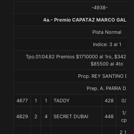
-4938-
4a.- Premio CAPATAZ MARCO GALAZ T
Pista Normal
Indice: 3 al 1
Tpo.01:04.82 Premios $1710000 al 1ro, $342000
$85500 al 4to
Prop. REY SANTINO DIE
Prep. A. PARRA D.
4677
1
1
TADDY
428
0/0
1/2
4829
2
4
SECRET DUBAI
448
cpo
2 1/2