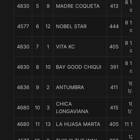
8 1/4
4830
5
9
MADRE COQUETA
413
c
8 1/4
4577
6
12
NOBEL STAR
444
c
8 1/4
4830
7
1
VITA KC
405
c
8 1/4
4830
8
10
BAY GOOD CHIQUI
391
c
10
4836
9
2
ANTUMBRA
411
1/4
CHICA
10
4680
10
3
415
LONGAVIANA
1/2
4680
11
13
LA HUASA MARTA
405
11 1/2
12