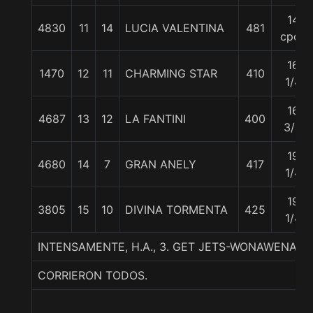
14
4830
11
14
LUCIA VALENTINA
481
cpos
16
1470
12
11
CHARMING STAR
410
1/4
16
4687
13
12
LA FANTINI
400
3/4
19
4680
14
7
GRAN ANELY
417
1/4
19
3805
15
10
DIVINA TORMENTA
425
1/4
INTENSAMENTE, H.A., 3. GET JETS-WONAWENA-F
CORRIERON TODOS.