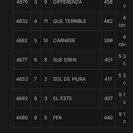
4870
3
9
DIFFERENZA
458
c
4
4832
4
11
QUE TERRIBLE
482
cpos.
4
4882
5
10
CARNIGIE
398
cpos.
5 3/4
4677
6
8
SUE EREN
401
c
5 3/4
4853
7
2
SOL DE PIURA
417
c
9 1/4
4882
8
3
EL ESTE
407
c
9 1/4
4580
9
5
FER
440
c