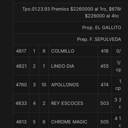
Tpo.01.23.93 Premios $2260000 al 1ro, $678000
$226000 al 4to
Prop. EL GALLITO
Prep. F. SEPULVEDA E.
4817
1
9
COLMILLO
418
0/0
1/2
4821
2
1
LINDO DIA
455
cpo
1
4760
3
10
APOLLONOS
474
cpo.
3 3/4
4833
4
2
REY ESCOCES
503
c
4 1/2
4613
5
6
CHROME MAGIC
505
c