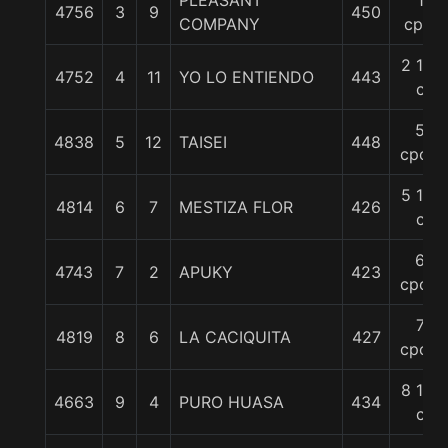
PLEASANT
1
4756
3
9
450
COMPANY
cpo.
2 1/2
4752
4
11
YO LO ENTIENDO
443
c
5
4838
5
12
TAISEI
448
cpos.
5 1/2
4814
6
7
MESTIZA FLOR
426
c
6
4743
7
2
APUKY
423
cpos.
7
4819
8
6
LA CACIQUITA
427
cpos.
8 1/2
4663
9
4
PURO HUASA
434
c