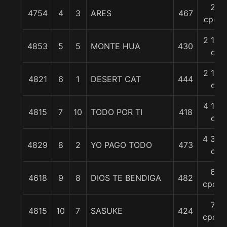
2
4754
4
3
ARES
467
cpos
2 1/2
4853
5
5
MONTE HUA
430
c
2 1/2
4821
6
1
DESERT CAT
444
c
4 1/4
4815
7
10
TODO POR TI
418
c
4 3/4
4829
8
2
YO PAGO TODO
473
c
6
4618
9
8
DIOS TE BENDIGA
482
cpos.
7
4815
10
7
SASUKE
424
cpos.