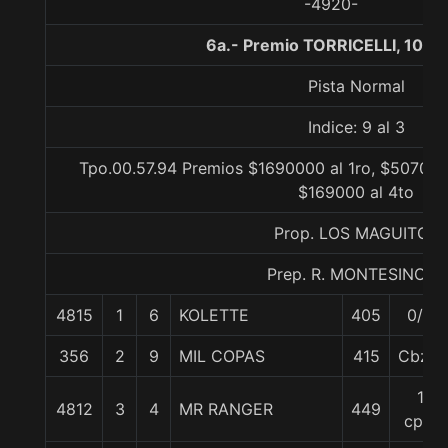
-4920-
6a.- Premio TORRICELLI, 1000
Pista Normal
Indice: 9 al 3
Tpo.00.57.94 Premios $1690000 al 1ro, $507000
$169000 al 4to
Prop. LOS MAGUITOS
Prep. R. MONTESINO S.
4815
1
6
KOLETTE
405
0/0
356
2
9
MIL COPAS
415
Cbza.
1
4812
3
4
MR RANGER
449
cpo.