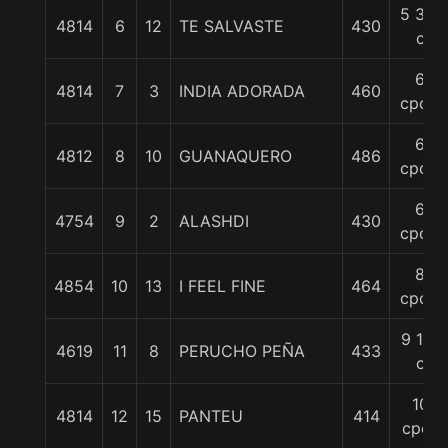
5 3/4
4814
6
12
TE SALVASTE
430
c
6
4814
7
3
INDIA ADORADA
460
cpos.
6
4812
8
10
GUANAQUERO
486
cpos.
6
4754
9
2
ALASHDI
430
cpos.
8
4854
10
13
I FEEL FINE
464
cpos.
9 1/2
4619
11
8
PERUCHO PEÑA
433
c
10
4814
12
15
PANTEU
414
cpos