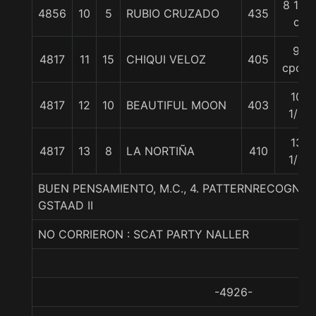
8 1/2
4856
10
5
RUBIO CRUZADO
435
c
9
4817
11
15
CHIQUI VELOZ
405
cpos.
10
4817
12
10
BEAUTIFUL MOON
403
1/2
13
4817
13
8
LA NORTIÑA
410
1/4
BUEN PENSAMIENTO, M.C., 4. PATTERNRECOGNITI
GSTAAD II
NO CORRIERON : SCAT PARTY NALLER
-4926-