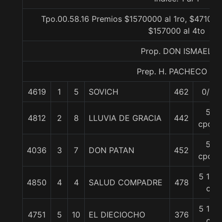
Tpo.00.58.16 Premios $1570000 al 1ro, $471000 
$157000 al 4to
Prop. DON ISMAEL
Prep. H. PACHECO P.
4619
1
5
SOVICH
462
0/0
5
4812
2
8
LLUVIA DE GRACIA
442
cpos.
5
4036
3
7
DON PATAN
452
cpos.
5 1/2
4850
4
4
SALUD COMPADRE
478
c
5 1/2
4751
5
10
EL DIECIOCHO
376
c