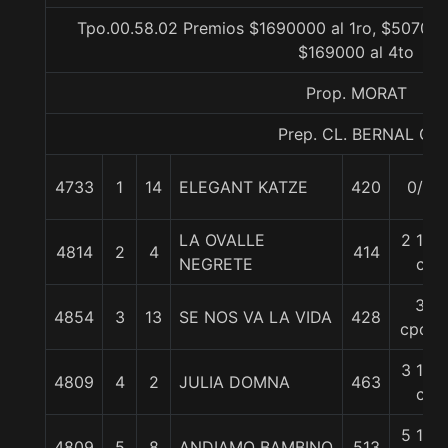
Tpo.00.58.02 Premios $1690000 al 1ro, $507000
$169000 al 4to
Prop. MORAT
Prep. CL. BERNAL G.
4733
1
14
ELEGANT KATZE
420
0/0
LA OVALLE
2 1/4
4814
2
4
414
NEGRETE
c
3
4854
3
13
SE NOS VA LA VIDA
428
cpos.
3 1/2
4809
4
2
JULIA DOMNA
463
c
5 1/2
4809
5
8
ANDIAMO BAMBINO
513