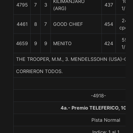
KILIMANJARO
10
4795
7
3
437
(ARG)
1/2
24
4461
8
7
GOOD CHIEF
454
cpos
55
4659
9
9
MENITO
424
1/2
THE TROOPER, M.M., 3. MENDELSSOHN (USA)-CA
CORRIERON TODOS.
-4918-
4a.- Premio TELEFERICO, 1000
Pista Normal
Indice: 1 al 1