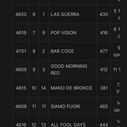
5 1/2
4850
6
1
LAS GUERRA
430
c
6 1/2
4619
7
9
POP VISION
416
c
9
4751
8
2
BAR CODE
477
cpos.
GOOD MORNING
4809
9
3
412
11 1/2
RED
13
4815
10
14
MANO DE BRONCE
381
1/2
14
4809
11
11
SIAMO FUORI
485
cpos
14
4616
12
13
ALL FOOL DAYS
444