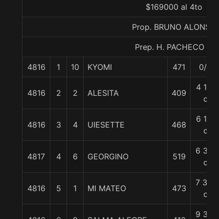
$169000 al 4to
Prop. BRUNO ALONSO
Prep. H. PACHECO P.
4816
1
10
KYOMI
471
0/0
4 1/4
4816
2
2
ALESITA
409
c
6 1/4
4816
3
4
UIESETTE
468
c
6 3/4
4817
4
6
GEORGINO
519
c
7 3/4
4816
5
1
MI MATEO
473
c
9 3/4