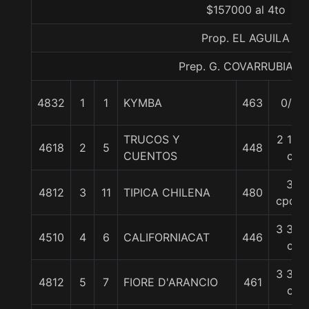
$157000 al 4to
Prop. EL AGUILA
Prep. G. COVARRUBIAS E
4832
1
1
KYMBA
463
0/0
TRUCOS Y
2 1/4
4618
2
5
448
CUENTOS
c
3
4812
3
11
TIPICA CHILENA
480
cpos.
3 3/4
4510
4
6
CALIFORNIACAT
446
c
3 3/4
4812
5
7
FIORE D'ARANCIO
461
c