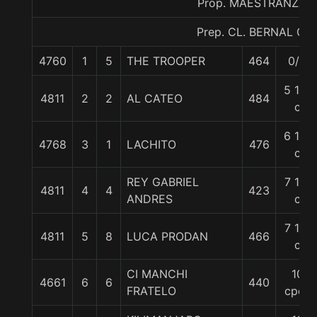
Prop. MAESTRANZA
Prep. CL. BERNAL G.
4760
1
5
THE TROOPER
464
0/0
5 1/4
4811
2
2
AL CATEO
484
c
6 1/4
4768
3
1
LACHITO
476
c
REY GABRIEL
7 1/4
4811
4
4
423
ANDRES
c
7 1/4
4811
5
8
LUCA PRODAN
466
c
CI MANCHI
10
4661
6
6
440
FRATELO
cpos