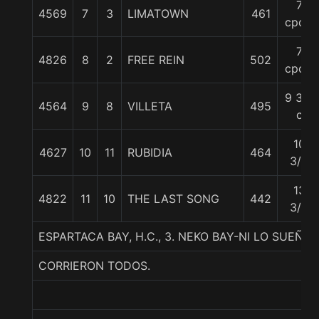
7
4569
7
3
LIMATOWN
461
cpos.
7
4826
8
2
FREE REIN
502
cpos.
9 3/4
4564
9
8
VILLETA
495
c
10
4627
10
11
RUBIDIA
464
3/4
13
4822
11
10
THE LAST SONG
442
3/4
ESPARTACA BAY, H.C., 3. NEKO BAY-NI LO SUEÑ
CORRIERON TODOS.