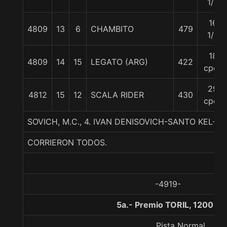
1/2
16
4809
13
6
CHAMBITO
479
1/2
18
4809
14
15
LEGATO (ARG)
422
cpos
29
4812
15
12
SCALA RIDER
430
cpos
SOVICH, M.C., 4. IVAN DENISOVICH-SANTO KEL-F
CORRIERON TODOS.
-4919-
5a.- Premio TORIL, 1200 m
Pista Normal