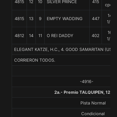
4815
12
10
SILVER PRINCE
415
cpos
14
4815
13
9
EMPTY WADDING
447
1/4
16
4812
14
11
O REI DADDY
402
1/4
ELEGANT KATZE, H.C., 4. GOOD SAMARITAN (US
CORRIERON TODOS.
-4916-
2a.- Premio TALQUIPEN, 1200
Pista Normal
Condicional