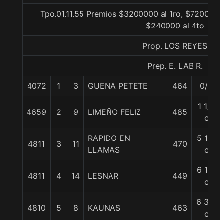
Tpo.01.11.55 Premios $3200000 al 1ro, $720000 
$240000 al 4to
Prop. LOS REYES
Prep. E. LAB R.
4072
1
3
GUENA PETETE
464
0/0
1 1/4
4659
2
9
LIMEÑO FELIZ
485
c
RAPIDO EN
5 1/4
4811
3
11
470
LLAMAS
c
6 1/4
4811
4
14
LESNAR
449
c
6 3/4
4810
5
8
KAUNAS
463
c