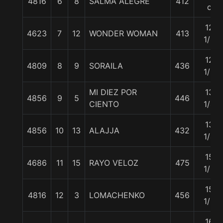
4816
6
8
SALMA ALEGRE
412
c
12
4623
7
12
WONDER WOMAN
413
1/2
12
4809
8
9
SORAILA
436
1/2
MI DIEZ POR
13
4856
9
5
446
CIENTO
1/4
13
4856
10
13
ALAJJA
432
1/4
15
4686
11
15
RAYO VELOZ
475
1/2
15
4816
12
3
LOMACHENKO
456
1/2
16