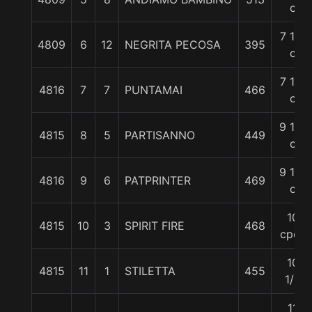
c
7 1/4
4809
6
12
NEGRITA PECOSA
395
c
7 1/4
4816
7
7
PUNTAMAI
466
c
9 1/2
4815
8
5
PARTISANNO
449
c
9 1/2
4816
9
6
PATPRINTER
469
c
10
4815
10
3
SPIRIT FIRE
468
cpos
10
4815
11
1
STILETTA
455
1/2
11