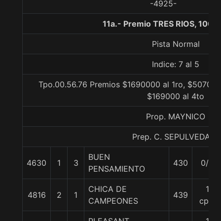
-4925-
11a.- Premio TRES RIOS, 1000
Pista Normal
Indice: 7 al 5
Tpo.00.56.76 Premios $1690000 al 1ro, $507000
$169000 al 4to
Prop. MAYNICO
Prep. C. SEPULVEDA B.
BUEN
4630
1
3
430
0/0
PENSAMIENTO
CHICA DE
1
4816
2
1
439
CAMPEONES
cpo.