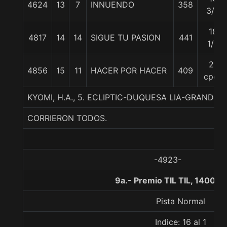
4624
13
7
INNUENDO
358
3/4
18
4817
14
14
SIGUE TU PASION
441
1/2
21
4856
15
11
HACER POR HACER
409
cpos
KYOMI, H.A., 5. ECLIPTIC-DUQUESA LIA-GRAND D
CORRIERON TODOS.
-4923-
9a.- Premio TIL TIL, 1400 m
Pista Normal
Indice: 16 al 1