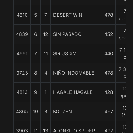
7
4810
5
7
DESERT WIN
478
cpos.
7
4839
6
12
SIN PASADO
452
cpos.
7 1/2
4661
7
11
SIRIUS XM
440
c
7 3/4
3723
8
4
NIÑO INDOMABLE
478
c
10
4813
9
1
HAGALE HAGALE
428
cpos
10
4865
10
8
KOTZEN
467
1/2
12
3903
11
13
ALONSITO SPIDER
497