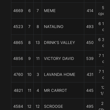
5
4669
6
7
MEME
414
cpos.
6 1/4
4523
7
8
NATALINO
493
c
6 3/4
4865
8
13
DRINK'S VALLEY
450
c
7 1/4
4856
9
11
VICTORY DAVID
539
c
7 1/2
4760
10
3
LAVANDA HOME
431
c
12
4821
11
4
MR CARROT
445
1/2
21
4584
12
12
SCROOGE
495
cpos