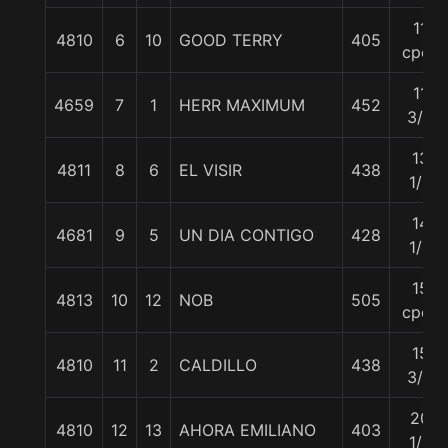
11
4810
6
10
GOOD TERRY
405
cpos
11
4659
7
1
HERR MAXIMUM
452
3/4
13
4811
8
6
EL VISIR
438
1/2
14
4681
9
5
UN DIA CONTIGO
428
1/4
15
4813
10
12
NOB
505
cpos
15
4810
11
2
CALDILLO
438
3/4
20
4810
12
13
AHORA EMILIANO
403
1/2