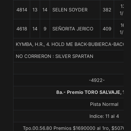
13
4814
13
14
SELEN SOYDER
382
1/2
16
4618
14
9
SEÑORITA JERICO
409
1/4
KYMBA, H.R., 4. HOLD ME BACK-BUBIERCA-BACOM
NO CORRIERON : SILVER SPARTAN
-4922-
8a.- Premio TORO SALVAJE, 10
Pista Normal
Indice: 11 al 4
Tpo.00.56.80 Premios $1690000 al 1ro, $507000