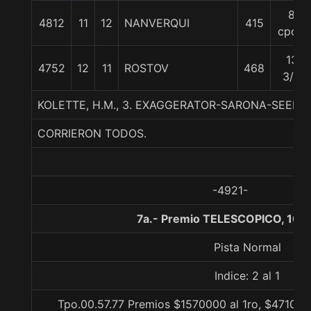
8
4812
11
12
NANVERQUI
415
cpos.
13
4752
12
11
ROSTOV
468
3/4
KOLETTE, H.M., 3. EXAGGERATOR-SARONA-SEEKIN
CORRIERON TODOS.
-4921-
7a.- Premio TELESCOPICO, 100
Pista Normal
Indice: 2 al 1
Tpo.00.57.77 Premios $1570000 al 1ro, $471000 