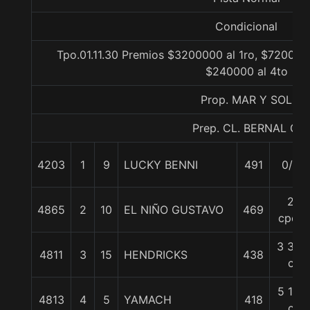
Condicional
Tpo.01.11.30 Premios $3200000 al 1ro, $720000 
$240000 al 4to
Prop. MAR Y SOL
Prep. CL. BERNAL G.
4203
1
9
LUCKY BENNI
491
0/0
2
4865
2
10
EL NIÑO GUSTAVO
469
cpos
3 3/4
4811
3
15
HENDRICKS
438
c
5 1/2
4813
4
5
YAMACH
418
c