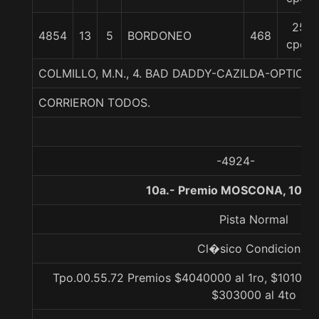
25
4854
13
5
BORDONEO
468
cpos
COLMILLO, M.N., 4. BAD DADDY-CAZILDA-OPTIC 
CORRIERON TODOS.
-4924-
10a.- Premio MOSCONA, 1000
Pista Normal
Cl�sico Condicional
Tpo.00.55.72 Premios $4040000 al 1ro, $1010000
$303000 al 4to