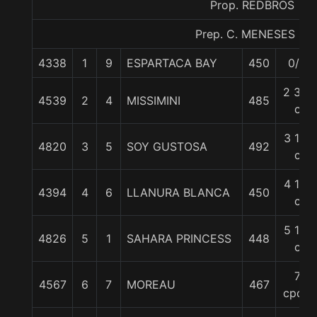
Prop. REDBROS
Prep. C. MENESES S.
4338
1
9
ESPARTACA BAY
450
0/0
2 3/4
4539
2
4
MISSIMINI
485
c
3 1/4
4820
3
5
SOY GUSTOSA
492
c
4 1/2
4394
4
6
LLANURA BLANCA
450
c
5 1/4
4826
5
1
SAHARA PRINCESS
448
c
7
4567
6
7
MOREAU
467
cpos.