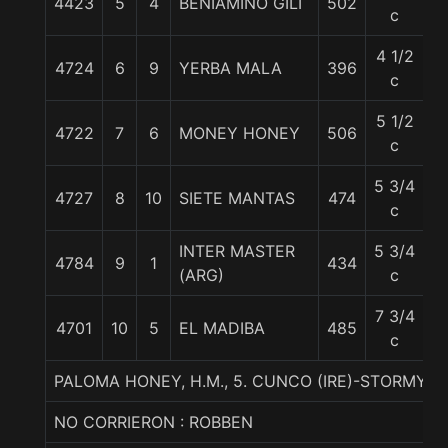
4423
5
4
BENIAMINO GILI
502
5
c
4 1/2
4724
6
9
YERBA MALA
396
5
c
5 1/2
4722
7
6
MONEY HONEY
506
5
c
5 3/4
4727
8
10
SIETE MANTAS
474
5
c
INTER MASTER
5 3/4
4784
9
1
434
5
(ARG)
c
7 3/4
4701
10
5
EL MADIBA
485
5
c
PALOMA HONEY, H.M., 5. CUNCO (IRE)-STORMY 
NO CORRIERON : ROBBEN