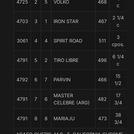
4725
2
5
VOLKO
468
6
c
2 1/4
4703
3
1
IRON STAR
467
6
c
3
3061
4
4
SPIRIT ROAD
511
6
cpos.
6 1/4
4791
5
2
TIRO LIBRE
496
5
c
15
4792
6
7
PARVIN
466
5
1/2
MASTER
17
4791
7
6
482
5
CELEBRE (ARG)
3/4
38
4791
8
8
MARIAJU
473
5
3/4