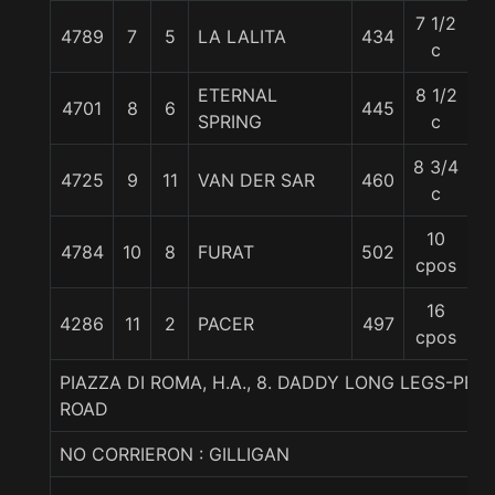
7 1/2
4789
7
5
LA LALITA
434
5
c
ETERNAL
8 1/2
4701
8
6
445
5
SPRING
c
8 3/4
4725
9
11
VAN DER SAR
460
5
c
10
4784
10
8
FURAT
502
5
cpos
16
4286
11
2
PACER
497
5
cpos
PIAZZA DI ROMA, H.A., 8. DADDY LONG LEGS-PE
ROAD
NO CORRIERON : GILLIGAN