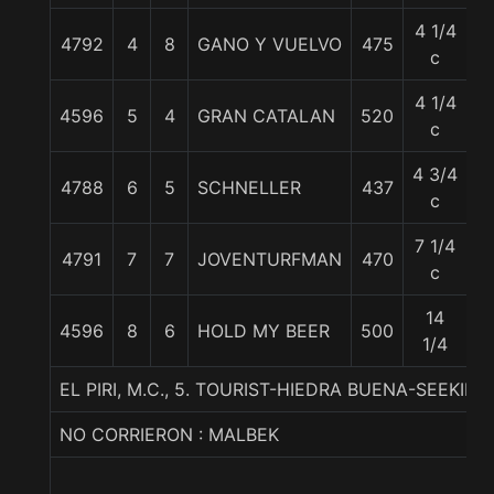
4 1/4
4792
4
8
GANO Y VUELVO
475
5
c
4 1/4
4596
5
4
GRAN CATALAN
520
6
c
4 3/4
4788
6
5
SCHNELLER
437
6
c
7 1/4
4791
7
7
JOVENTURFMAN
470
5
c
14
4596
8
6
HOLD MY BEER
500
5
1/4
EL PIRI, M.C., 5. TOURIST-HIEDRA BUENA-SEEKING
NO CORRIERON : MALBEK