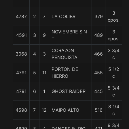
3
4787
2
7
LA COLIBRI
379
5
cpos.
NOVIEMBRE SIN
3
4591
3
9
489
5
TI
cpos.
CORAZON
3 3/4
3068
4
3
466
5
PENQUISTA
c
PORTON DE
5 1/2
4791
5
11
455
5
HIERRO
c
5 3/4
4791
6
1
GHOST RAIDER
445
5
c
8 1/4
4598
7
12
MAIPO ALTO
516
5
c
9 3/4
4699
8
4
DANGER IN RIO
471
5