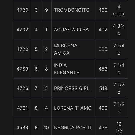
4
4720
3
9
TROMBONCITO
460
5
cpos.
4 3/4
4702
4
1
AGUAS ARRIBA
492
5
c
MI BUENA
7 1/4
4720
5
2
385
5
AMIGA
c
INDIA
7 1/4
4789
6
8
453
5
ELEGANTE
c
7 1/2
4726
7
5
PRINCESS GIRL
513
5
c
7 1/2
4721
8
4
LORENA T' AMO
490
5
c
12
4589
9
10
NEGRITA POR TI
438
5
1/2