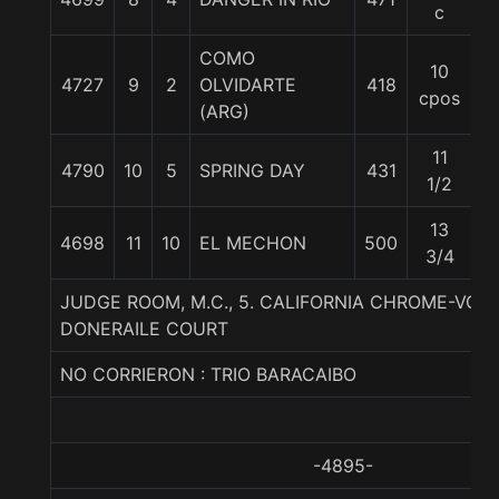
c
COMO
10
4727
9
2
OLVIDARTE
418
5
cpos
(ARG)
11
4790
10
5
SPRING DAY
431
5
1/2
13
4698
11
10
EL MECHON
500
5
3/4
JUDGE ROOM, M.C., 5. CALIFORNIA CHROME-VOTI
DONERAILE COURT
NO CORRIERON : TRIO BARACAIBO
-4895-