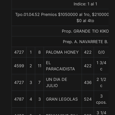
Indice: 1 al 1
Tpo.01.04.52 Premios $1050000 al 1ro, $210000 al 
$0 al 4to
Prop. GRANDE TIO KIKO
Prep. A. NAVARRETE B.
4727
1
8
PALOMA HONEY
422
0/0
5
EL
1 3/4
4599
2
11
422
5
PARACAIDISTA
c
UN DIA DE
2 1/2
4727
3
7
436
5
JULIO
c
3
4787
4
3
GRAN LEGOLAS
524
5
cpos.
3 1/4