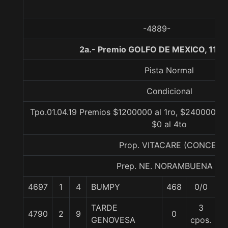
-4889-
2a.- Premio GOLFO DE MEXICO, 1100
Pista Normal
Condicional
Tpo.01.04.19 Premios $1200000 al 1ro, $240000 al 
$0 al 4to
Prop. VITACARE (CONCE)
Prep. NE. NORAMBUENA B.
4697
1
4
BUMPY
468
0/0
5
TARDE
3
4790
2
9
0
5
GENOVESA
cpos.