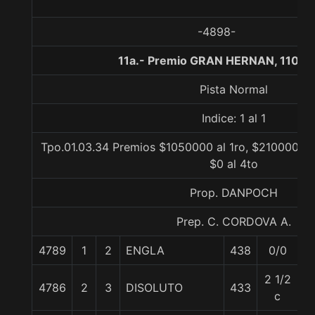
-4898-
11a.- Premio GRAN HERNAN, 1100 
Pista Normal
Indice: 1 al 1
Tpo.01.03.34 Premios $1050000 al 1ro, $210000 al 
$0 al 4to
Prop. DANPOCH
Prep. C. CORDOVA A.
4789
1
2
ENGLA
438
0/0
5
2 1/2
4786
2
3
DISOLUTO
433
5
c