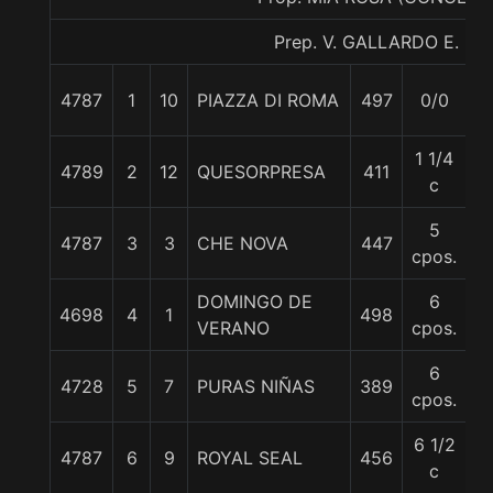
Prep. V. GALLARDO E.
4787
1
10
PIAZZA DI ROMA
497
0/0
5
1 1/4
4789
2
12
QUESORPRESA
411
5
c
5
4787
3
3
CHE NOVA
447
5
cpos.
DOMINGO DE
6
4698
4
1
498
5
VERANO
cpos.
6
4728
5
7
PURAS NIÑAS
389
5
cpos.
6 1/2
4787
6
9
ROYAL SEAL
456
5
c