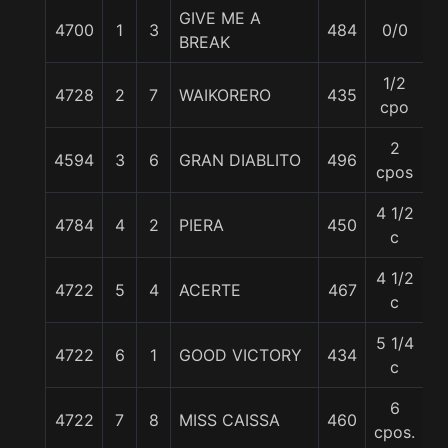
GIVE ME A
4700
1
3
484
0/0
5
BREAK
1/2
4728
2
7
WAIKORERO
435
5
cpo
2
4594
3
6
GRAN DIABLITO
496
5
cpos
4 1/2
4784
4
2
PIERA
450
5
c
4 1/2
4722
5
4
ACERTE
467
5
c
5 1/4
4722
6
1
GOOD VICTORY
434
5
c
6
4722
7
8
MISS CAISSA
460
5
cpos.