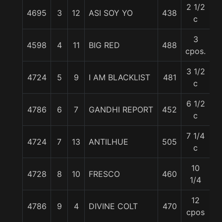
2 1/2
4695
3
12
ASI SOY YO
438
5
c
3
4598
4
11
BIG RED
488
5
cpos.
3 1/2
4724
5
9
I AM BLACKLIST
481
5
c
6 1/2
4786
6
7
GANDHI REPORT
452
5
c
7 1/4
4724
7
13
ANTILHUE
505
5
c
10
4728
8
10
FRESCO
460
5
1/4
12
4786
9
4
DIVINE COLT
470
5
cpos