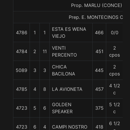
Prop. MARLU (CONCE)
Prep. E. MONTECINOS C.
ESTA ES WENA
4786
1
1
466
0/0
5
VIEJO
VENTI
2
4784
2
11
451
5
PERCENTO
cpos
CHICA
2
5089
3
3
445
5
BACILONA
cpos
4 1/2
4785
4
8
LA AVIONETA
457
5
c
GOLDEN
5 1/2
4723
5
6
375
5
SPEAKER
c
6 1/2
4723
6
4
CAMPI NOSTRO
418
5