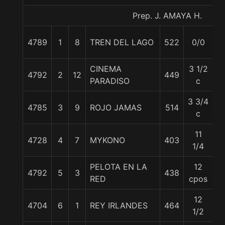
Prep. J. AMAYA H.
4789
1
8
TREN DEL LAGO
522
0/0
5
CINEMA
3 1/2
4792
2
12
449
5
PARADISO
c
3 3/4
4785
3
9
ROJO JAMAS
514
5
c
11
4728
4
7
MYKONO
403
5
1/4
PELOTA EN LA
12
4792
5
3
438
5
RED
cpos
12
4704
6
1
REY IRLANDES
464
5
1/2