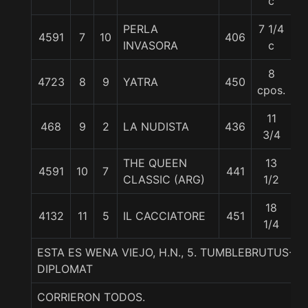
c
PERLA
7 1/4
4591
7
10
406
5
INVASORA
c
8
4723
8
9
YATRA
450
5
cpos.
11
468
9
2
LA NUDISTA
436
5
3/4
THE QUEEN
13
4591
10
7
441
5
CLASSIC (ARG)
1/2
18
4132
11
5
IL CACCIATORE
451
5
1/4
ESTA ES WENA VIEJO, H.N., 5. TUMBLEBRUTUS-
DIPLOMAT
CORRIERON TODOS.