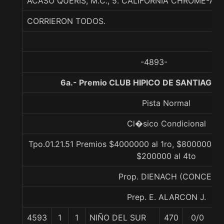
ACASO QUERIS, M.C., 5. CALIFORNIA CHROME-AR
CORRIERON TODOS.
-4893-
6a.- Premio CLUB HIPICO DE SANTIAGO, 
Pista Normal
Cl�sico Condicional
Tpo.01.21.51 Premios $4000000 al 1ro, $800000 al
$200000 al 4to
Prop. DIENACH (CONCE)
Prep. E. ALARCON J.
4593
1
1
NIÑO DEL SUR
470
0/0
5