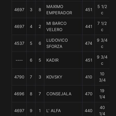
MAXIMO
5 1/2
4697
3
8
451
5
EMPERADOR
c
MI BARCO
7 1/2
4697
4
2
441
5
VELERO
c
LUDOVICO
9 3/4
4537
5
6
474
5
SFORZA
c
9 3/4
----
6
5
KADIR
451
5
c
10
4790
7
3
KOVSKY
410
5
3/4
19
4696
8
7
CONSEJALA
470
5
1/4
40
4697
9
1
L' ALFA
440
5
1/4