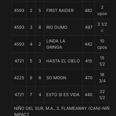
2
4593
2
5
FIRST RAIDER
482
5
cpos
3 1/2
4593
3
6
RIO DUMO
497
5
c
LINDA LA
10
4593
4
2
442
5
GRINGA
cpos
15
4721
5
3
HASTA EL CIELO
415
5
1/2
16
4225
6
8
SO MOON
470
5
3/4
22
4721
7
4
ESTO SI ES VIDA
440
5
1/2
NIÑO DEL SUR, M.A., 3. FLAMEAWAY (CAN)-NIÑA 
IMPACT