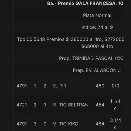
8a.- Premio GALA FRANCESA, 1000
Pista Normal
Indice: 24 al 9
Tpo.00.56.18 Premios $1360000 al 1ro, $272000 al
$68000 al 4to
Prop. TRINIDAD PASCAL (CONC
Prep. EV. ALARCON J.
4791
1
2
EL PIRI
460
0/0
5
1 1/4
4721
2
3
MI TIO BELTRAN
454
6
c
3 1/4
4791
3
9
MI TIO KIKO
484
5
c