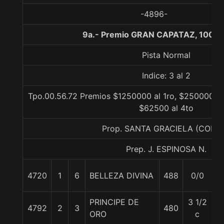
-4896-
9a.- Premio GRAN CAPATAZ, 1000 
Pista Normal
Indice: 3 al 2
Tpo.00.56.72 Premios $1250000 al 1ro, $250000 al
$62500 al 4to
Prop. SANTA GRACIELA (CONC
Prep. J. ESPINOSA N.
4720
1
6
BELLEZA DIVINA
488
0/0
5
PRINCIPE DE
3 1/2
4792
2
3
480
5
ORO
c