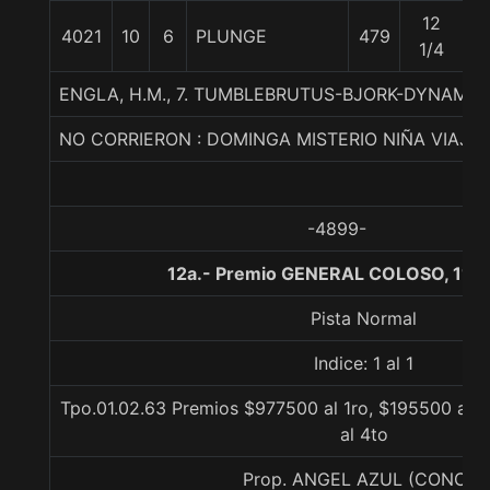
12
4021
10
6
PLUNGE
479
5
1/4
ENGLA, H.M., 7. TUMBLEBRUTUS-BJORK-DYNAMIX
NO CORRIERON : DOMINGA MISTERIO NIÑA VIAJ
-4899-
12a.- Premio GENERAL COLOSO, 110
Pista Normal
Indice: 1 al 1
Tpo.01.02.63 Premios $977500 al 1ro, $195500 al 2
al 4to
Prop. ANGEL AZUL (CONCE)