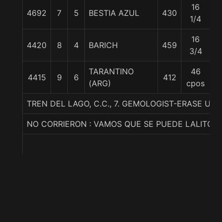
16
4692
7
5
BESTIA AZUL
430
5
1/4
16
4420
8
4
BARICH
459
5
3/4
TARANTINO
46
4415
9
6
412
5
(ARG)
cpos
TREN DEL LAGO, C.C., 7. GEMOLOGIST-ERASE U
NO CORRIERON : VAMOS QUE SE PUEDE LALITO