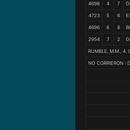
4698
4
7
D
4723
5
6
E
4696
6
8
B
2954
7
2
D
RUMBLE, M.M., 4
NO CORRIERON : 