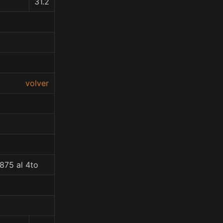
31.2
volver
875 al 4to