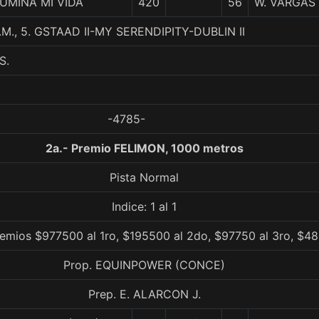
LUMINA MI VIDA
420
56
W. VARGAS
.M., 5. GSTAAD II-MY SERENDIPITY-DUBLIN II
S.
-4785-
2a.- Premio FELIMON, 1000 metros
Pista Normal
Indice: 1 al 1
emios $977500 al 1ro, $195500 al 2do, $97750 al 3ro, $48
Prop. EQUINPOWER (CONCE)
Prep. E. ALARCON J.