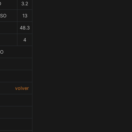
O
3.2
OSO
13
48.3
4
RO
volver