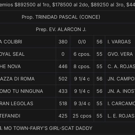
emios $892500 al 1ro, $178500 al 2do, $89250 al 3ro, $44
Prop. TRINIDAD PASCAL (CONCE)
Prep. EV. ALARCON J.
A COLIBRI
380
0/0
56
I. VARGAS
OYAL SEAL
0
6 cpos.
55
GVO. VERA
HE NOVA
446
8 cpos.
55
C. A. ROJA
IAZZA DI ROMA
502
9 1/4 c
56
JN. CAMPO
OMO TU NINGUNA
433
9 1/4 c
56
JN. A. INO
RAN LEGOLAS
518
9 3/4 c
55
I. CARCAM
TEFANIDI
425
25 cpos
55
L. E. ROJAS
, 4. MO TOWN-FAIRY'S GIRL-SCAT DADDY