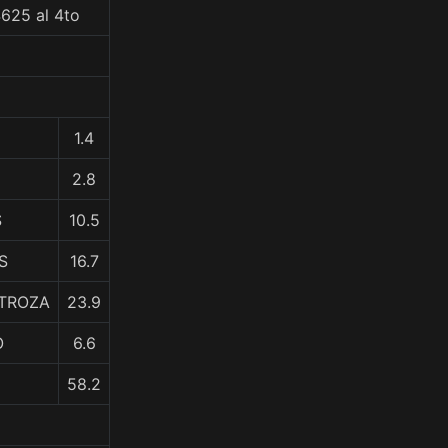
625 al 4to
1.4
2.8
S
10.5
S
16.7
STROZA
23.9
O
6.6
58.2