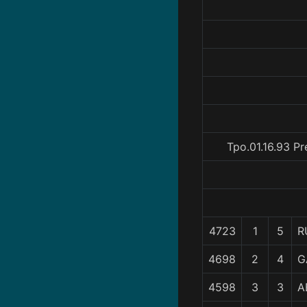
Tpo.01.16.93 P
4723
1
5
R
4698
2
4
G
4598
3
3
A