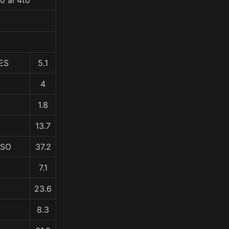
0 al 4to
ES
5.1
4
1.8
13.7
OSO
37.2
7.1
23.6
8.3