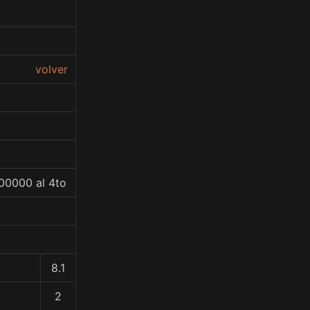
volver
00000 al 4to
8.1
2