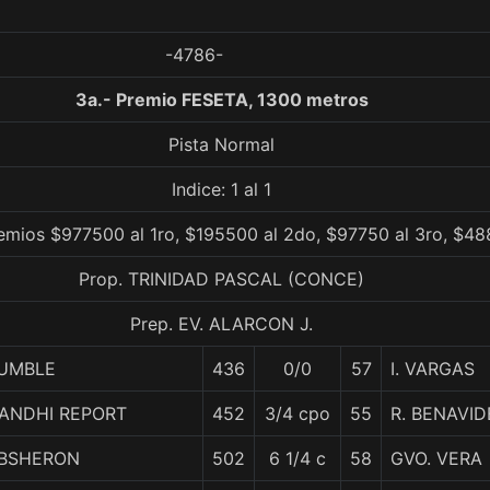
-4786-
3a.- Premio FESETA, 1300 metros
Pista Normal
Indice: 1 al 1
remios $977500 al 1ro, $195500 al 2do, $97750 al 3ro, $48
Prop. TRINIDAD PASCAL (CONCE)
Prep. EV. ALARCON J.
UMBLE
436
0/0
57
I. VARGAS
ANDHI REPORT
452
3/4 cpo
55
R. BENAVID
BSHERON
502
6 1/4 c
58
GVO. VERA