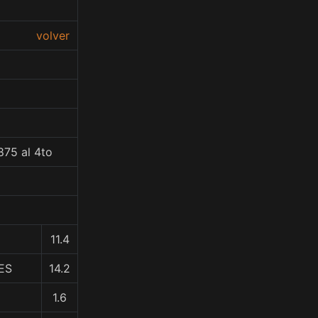
volver
875 al 4to
11.4
ES
14.2
1.6