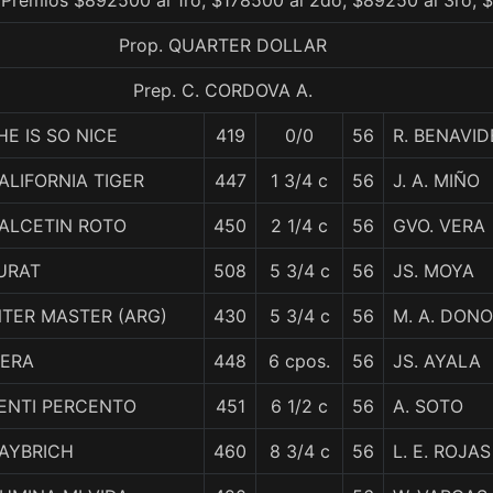
 Premios $892500 al 1ro, $178500 al 2do, $89250 al 3ro, $
Prop. QUARTER DOLLAR
Prep. C. CORDOVA A.
HE IS SO NICE
419
0/0
56
R. BENAVID
ALIFORNIA TIGER
447
1 3/4 c
56
J. A. MIÑO
ALCETIN ROTO
450
2 1/4 c
56
GVO. VERA
URAT
508
5 3/4 c
56
JS. MOYA
NTER MASTER (ARG)
430
5 3/4 c
56
M. A. DON
IERA
448
6 cpos.
56
JS. AYALA
ENTI PERCENTO
451
6 1/2 c
56
A. SOTO
AYBRICH
460
8 3/4 c
56
L. E. ROJAS