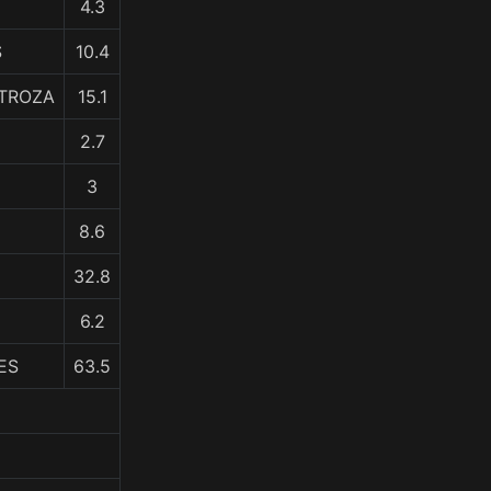
4.3
S
10.4
STROZA
15.1
2.7
3
8.6
32.8
6.2
ES
63.5