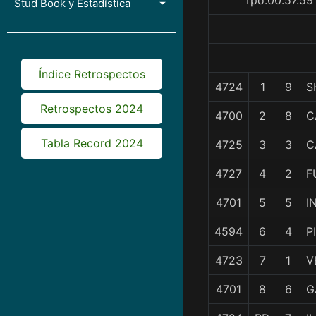
Tpo.00.57.59
Stud Book y Estadística
Índice Retrospectos
4724
1
9
S
Retrospectos 2024
4700
2
8
C
Tabla Record 2024
4725
3
3
C
4727
4
2
F
4701
5
5
I
4594
6
4
P
4723
7
1
V
4701
8
6
G