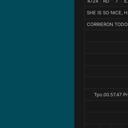
4724
RD
7
I
SHE IS SO NICE, H
CORRIERON TODO
Tpo.00.57.47 Pr