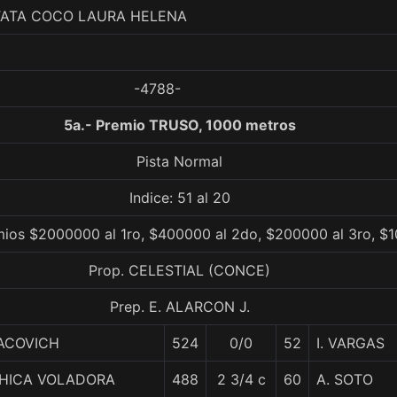
TATA COCO LAURA HELENA
-4788-
5a.- Premio TRUSO, 1000 metros
Pista Normal
Indice: 51 al 20
ios $2000000 al 1ro, $400000 al 2do, $200000 al 3ro, $1
Prop. CELESTIAL (CONCE)
Prep. E. ALARCON J.
ACOVICH
524
0/0
52
I. VARGAS
HICA VOLADORA
488
2 3/4 c
60
A. SOTO