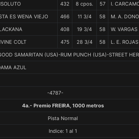
ISOLUTO
432
8 cpos.
57
I. CARCAM
STA ES WENA VIEJO
466
11 3/4
58
M. A. DON
LACKANA
408
19 3/4
58
W. VARGAS
IVINE COLT
475
28 3/4
58
L. E. ROJAS
. GOOD SAMARITAN (USA)-RUM PUNCH (USA)-STREET HE
DAMA AZUL
-4787-
4a.- Premio FREIRA, 1000 metros
Pista Normal
Indice: 1 al 1