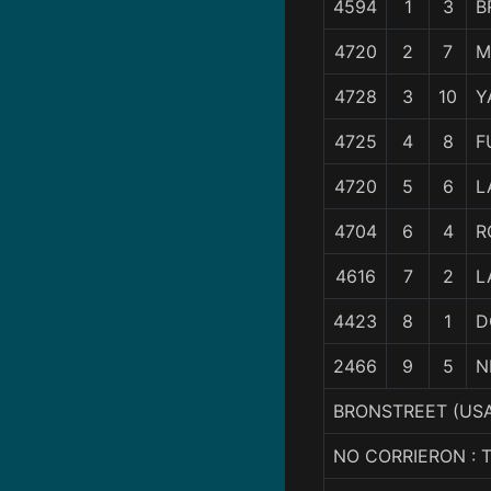
4594
1
3
B
4720
2
7
M
4728
3
10
Y
4725
4
8
F
4720
5
6
L
4704
6
4
R
4616
7
2
L
4423
8
1
D
2466
9
5
N
BRONSTREET (USA
NO CORRIERON : 