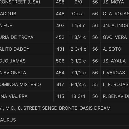
RONSTREET (USA)
496
0/0
56
JS. MOYA
ACDUB
448
Cbza.
56
C. A. ROJA
A FUE
407
1 1/4 c
56
JN. A. INO
URIA DE TROYA
452
1 3/4 c
56
GVO. VERA
ALITO DADDY
431
2 3/4 c
56
A. SOTO
OJO JAMAS
506
3 1/2 c
56
JS. AYALA
A AVIONETA
454
7 1/2 c
56
I. VARGAS
OMINGA MISTERIO
417
9 1/4 c
55
L. E. ROJAS
IÑA VIAJERA
415
18 3/4
56
R. BENAVID
), M.C., 8. STREET SENSE-BRONTE-OASIS DREAM
TAURUS