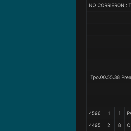
NO CORRIERON : 
Tpo.00.55.38 Prem
4596
1
1
P
4495
2
8
C