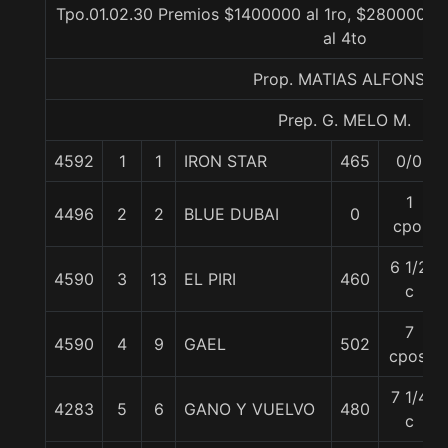
Tpo.01.02.30 Premios $1400000 al 1ro, $280000 al
al 4to
Prop. MATIAS ALFONSO
Prep. G. MELO M.
4592
1
1
IRON STAR
465
0/0
1
4496
2
2
BLUE DUBAI
0
cpo.
6 1/2
4590
3
13
EL PIRI
460
c
7
4590
4
9
GAEL
502
cpos.
7 1/4
4283
5
6
GANO Y VUELVO
480
c