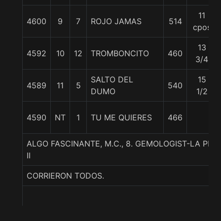
11
4600
9
7
ROJO JAMAS
514
cpos
13
4592
10
12
TROMBONCITO
460
3/4
SALTO DEL
15
4589
11
5
540
DUMO
1/2
4590
NT
1
TU ME QUIERES
466
ALGO FASCINANTE, M.C., 8. GEMOLOGIST-LA PR
II
CORRIERON TODOS.