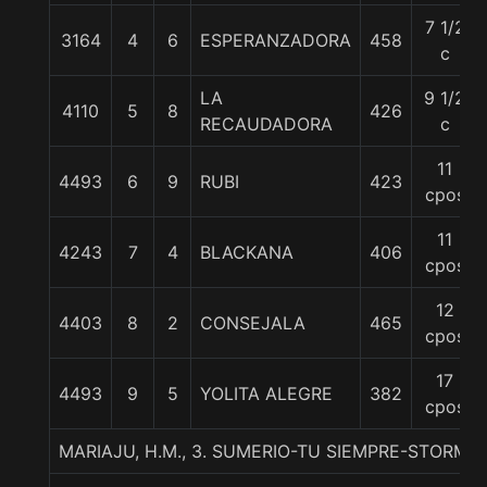
7 1/2
3164
4
6
ESPERANZADORA
458
c
LA
9 1/2
4110
5
8
426
RECAUDADORA
c
11
4493
6
9
RUBI
423
cpos
11
4243
7
4
BLACKANA
406
cpos
12
4403
8
2
CONSEJALA
465
cpos
17
4493
9
5
YOLITA ALEGRE
382
cpos
MARIAJU, H.M., 3. SUMERIO-TU SIEMPRE-STORMI