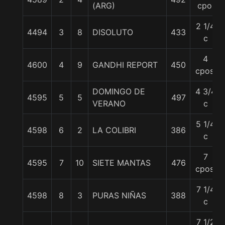
(ARG)
cpo.
2 1/4
4494
3
8
DISOLUTO
433
c
4
4600
4
9
GANDHI REPORT
450
cpos.
DOMINGO DE
4 3/4
4595
5
5
497
VERANO
c
5 1/4
4598
6
2
LA COLIBRI
386
c
7
4595
7
10
SIETE MANTAS
476
cpos.
7 1/4
4598
8
3
PURAS NIÑAS
388
c
7 1/2