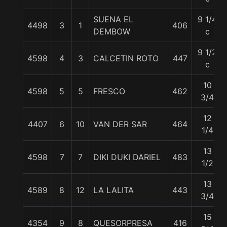
SUENA EL
9 1/4
4498
3
1
406
DEMBOW
c
9 1/2
4598
4
3
CALCETIN ROTO
447
c
10
4598
5
5
FRESCO
462
3/4
12
4407
6
10
VAN DER SAR
464
1/4
13
4598
7
7
DIKI DUKI DARIEL
483
1/2
13
4589
8
12
LA LALITA
443
3/4
15
4354
9
8
QUESORPRESA
416