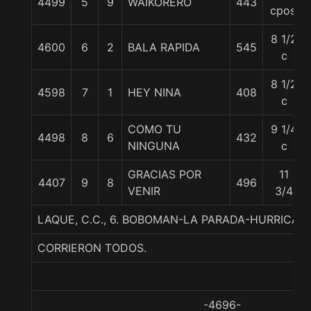
4499
5
9
WAIKORERO
443
cpos.
8 1/2
4600
6
2
BALA RAPIDA
545
c
8 1/2
4598
7
1
HEY NINA
408
c
COMO TU
9 1/4
4498
8
6
432
NINGUNA
c
GRACIAS POR
11
4407
9
8
496
VENIR
3/4
LAQUE, C.C., 6. BOBOMAN-LA PARADA-HURRICAN
CORRIERON TODOS.
-4696-