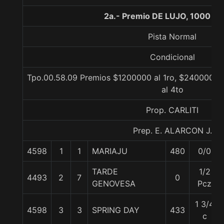
2a.- Premio DE LUJO, 1000 me
Pista Normal
Condicional
Tpo.00.58.09 Premios $1200000 al 1ro, $240000 al
al 4to
Prop. CARLITI
Prep. E. ALARCON J.
4598
1
1
MARIAJU
480
0/0
TARDE
1/2
4493
2
7
0
GENOVESA
Pcz
1 3/4
4598
3
3
SPRING DAY
433
c