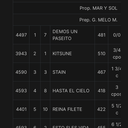
Prop. MAR Y SOL
Prep. G. MELO M.
DEMOS UN
4497
1
7
481
0/0
PASEITO
3/4
3943
2
1
KITSUNE
510
cpo
1 3/4
4590
3
3
STAIN
467
c
3
4593
4
8
HASTA EL CIELO
418
cpos.
5 1/2
4401
5
10
REINA FILETE
422
c
6 1/2
4593
6
2
ESTO SI ES VIDA
455