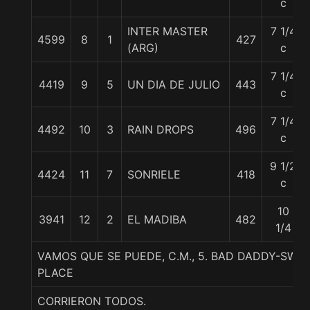
c
INTER MASTER
7 1/4
4599
8
1
427
(ARG)
c
7 1/4
4419
9
5
UN DIA DE JULIO
443
c
7 1/4
4492
10
3
RAIN DROPS
496
c
9 1/2
4424
11
7
SONRIELE
418
c
10
3941
12
2
EL MADIBA
482
1/4
VAMOS QUE SE PUEDE, C.M., 5. BAD DADDY-SWE
PLACE
CORRIERON TODOS.