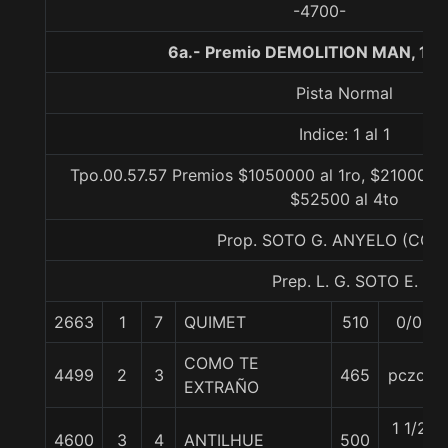
-4700-
6a.- Premio DEMOLITION MAN, 10
Pista Normal
Indice: 1 al 1
Tpo.00.57.57 Premios $1050000 al 1ro, $210000 a
$52500 al 4to
Prop. SOTO G. ANYELO (CON
Prep. L. G. SOTO E.
2663
1
7
QUIMET
510
0/0
COMO TE
4499
2
3
465
pczo.
EXTRAÑO
1 1/2
4600
3
4
ANTILHUE
500