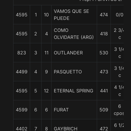
VAMOS QUE SE
4595
1
10
474
0/0
PUEDE
COMO
2 3/4
4595
2
4
418
OLVIDARTE (ARG)
c
3 1/4
823
3
11
OUTLANDER
530
c
3 1/4
4499
4
9
PASQUETTO
473
c
4 1/4
4595
5
12
ETERNAL SPRING
441
c
6
4599
6
6
FURAT
509
cpos.
6 1/2
4402
7
8
GAYBRICH
472