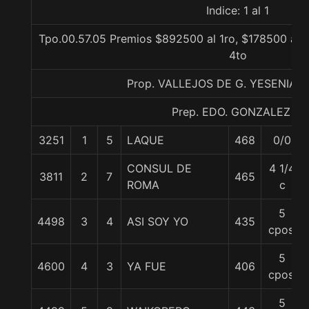
Indice: 1 al 1
Tpo.00.57.05 Premios $892500 al 1ro, $178500 al 2
4to
Prop. VALLEJOS DE G. YESENIA 
Prep. EDO. GONZALEZ S.
3251
1
5
LAQUE
468
0/0
CONSUL DE
4 1/4
3811
2
7
465
ROMA
c
5
4498
3
4
ASI SOY YO
435
cpos.
5
4600
4
3
YA FUE
406
cpos.
5