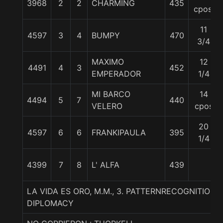
3968
2
2
CHARMING
435
cpos.
11
4597
3
4
BUMPY
470
3/4
MAXIMO
12
4491
4
3
452
EMPERADOR
1/4
MI BARCO
14
4494
5
7
440
VELERO
cpos
20
4597
6
6
FRANKIPAULA
395
1/4
4399
7
8
L' ALFA
439
LA VIDA ES ORO, M.M., 3. PATTERNRECOGNITION-
DIPLOMACY