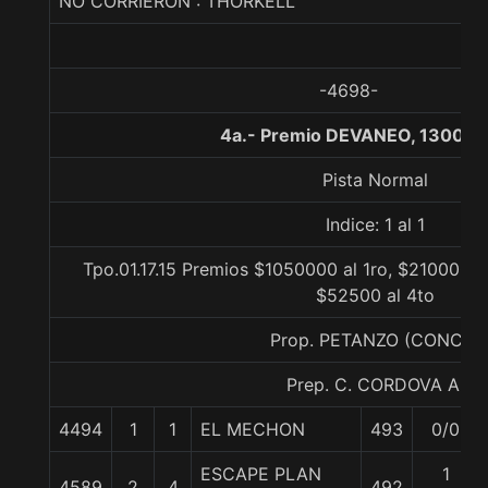
NO CORRIERON : THORKELL
-4698-
4a.- Premio DEVANEO, 1300 m
Pista Normal
Indice: 1 al 1
Tpo.01.17.15 Premios $1050000 al 1ro, $210000 a
$52500 al 4to
Prop. PETANZO (CONCE)
Prep. C. CORDOVA A.
4494
1
1
EL MECHON
493
0/0
ESCAPE PLAN
1
4589
2
4
492