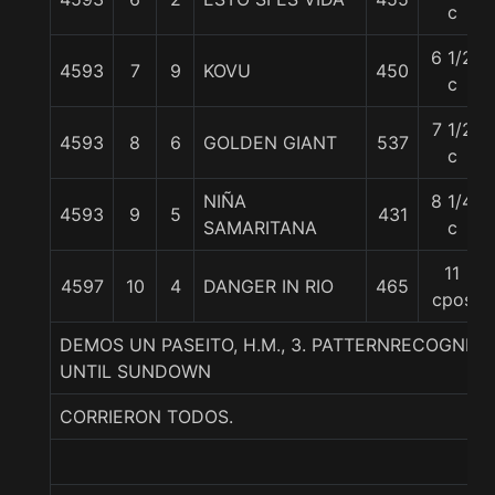
c
6 1/2
4593
7
9
KOVU
450
c
7 1/2
4593
8
6
GOLDEN GIANT
537
c
NIÑA
8 1/4
4593
9
5
431
SAMARITANA
c
11
4597
10
4
DANGER IN RIO
465
cpos
DEMOS UN PASEITO, H.M., 3. PATTERNRECOGNIT
UNTIL SUNDOWN
CORRIERON TODOS.