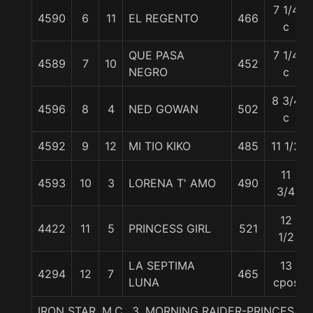
7 1/4
4590
6
11
EL REGENTO
466
c
QUE PASA
7 1/4
4589
7
10
452
NEGRO
c
8 3/4
4596
8
4
NED GOWAN
502
c
4592
9
12
MI TIO KIKO
485
11 1/2
11
4593
10
3
LORENA T' AMO
490
3/4
12
4422
11
5
PRINCESS GIRL
521
1/2
LA SEPTIMA
13
4294
12
7
465
LUNA
cpos
IRON STAR, M.C., 3. MORNING RAIDER-PRINCESA