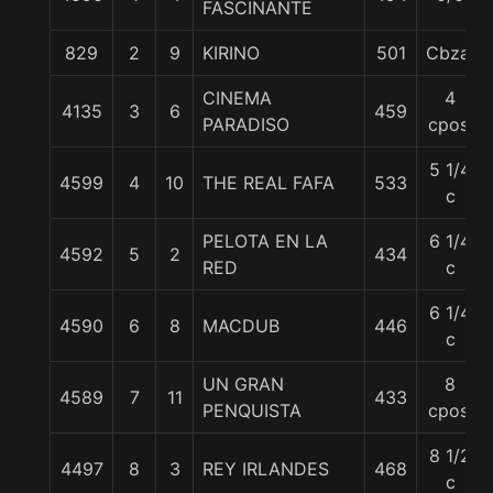
FASCINANTE
829
2
9
KIRINO
501
Cbza.
CINEMA
4
4135
3
6
459
PARADISO
cpos.
5 1/4
4599
4
10
THE REAL FAFA
533
c
PELOTA EN LA
6 1/4
4592
5
2
434
RED
c
6 1/4
4590
6
8
MACDUB
446
c
UN GRAN
8
4589
7
11
433
PENQUISTA
cpos.
8 1/2
4497
8
3
REY IRLANDES
468
c