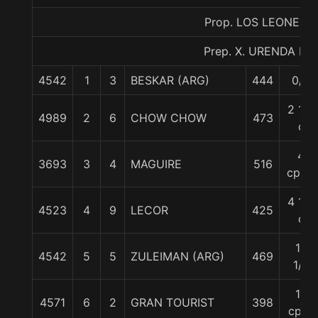
Prop. LOS LEONES
Prep. X. URENDA P.
4542
1
3
BESKAR (ARG)
444
0/0
2 1/4
4989
2
6
CHOW CHOW
473
c
4
3693
3
4
MAGUIRE
516
cpos.
4 1/2
4523
4
9
LECOR
425
c
10
4542
5
5
ZULEIMAN (ARG)
469
1/2
19
4571
6
2
GRAN TOURIST
398
cpos