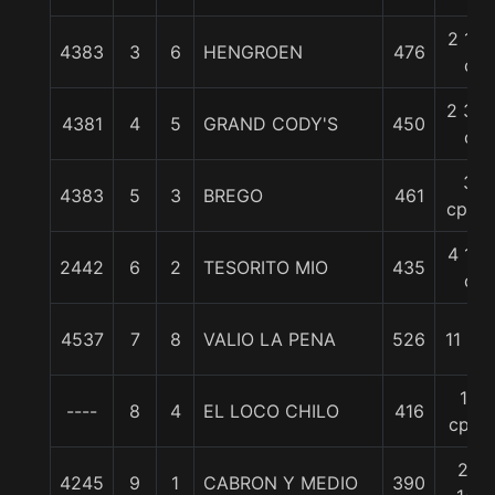
2 1/2
4383
3
6
HENGROEN
476
c
2 3/4
4381
4
5
GRAND CODY'S
450
c
3
4383
5
3
BREGO
461
cpos.
4 1/2
2442
6
2
TESORITO MIO
435
c
4537
7
8
VALIO LA PENA
526
11 1/2
14
----
8
4
EL LOCO CHILO
416
cpos
23
4245
9
1
CABRON Y MEDIO
390