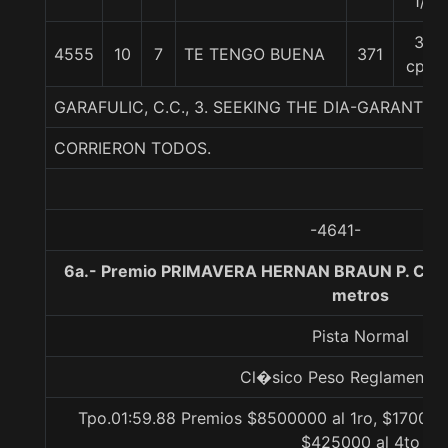
1/2
38
4555
10
7
TE TENGO BUENA
371
cpos
GARAFULIC, C.C., 3. SEEKING THE DIA-GARANTIT
CORRIERON TODOS.
-4641-
6a.- Premio PRIMAVERA HERNAN BRAUN P. CAR
metros
Pista Normal
Cl�sico Peso Reglamento G
Tpo.01:59.88 Premios $8500000 al 1ro, $170000
$425000 al 4to