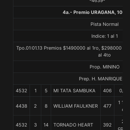
-4639-
4a.- Premio URAGANA, 1000
Pista Normal
Indice: 1 al 1
Tpo.01:01.13 Premios $1490000 al 1ro, $298000 al 
al 4to
Prop. MININO
Prep. H. MANRIQUEZ F
4532
1
5
MI TATA SAMBUKA
406
0/0
1 1/4
4438
2
8
WILLIAM FAULKNER
477
c
2
4532
3
14
TORNADO HEART
392
cpos