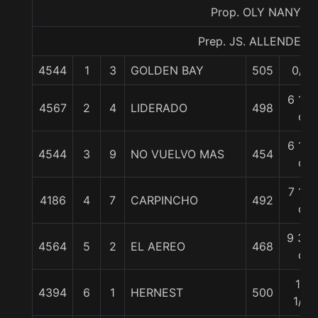
Prop. OLY NANY
Prep. JS. ALLENDE F.
4544
1
3
GOLDEN BAY
505
0/0
6 1/2
4567
2
4
LIDERADO
498
c
6 1/2
4544
3
9
NO VUELVO MAS
454
c
7 1/2
4186
4
7
CARPINCHO
492
c
9 3/4
4564
5
2
EL AEREO
468
c
12
4394
6
1
HERNEST
500
1/4