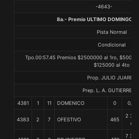
-4643-
8a.- Premio ULTIMO DOMINGO, 1
Pista Normal
Condicional
Tpo.00:57.45 Premios $2500000 al 1ro, $500000
$125000 al 4to
Prop. JULIO JUAREZ
Prep. L. A. GUTIERREZ P
4381
1
11
DOMENICO
0
0/0
2 3/4
4383
2
7
OFESTIVO
465
c
7 3/4