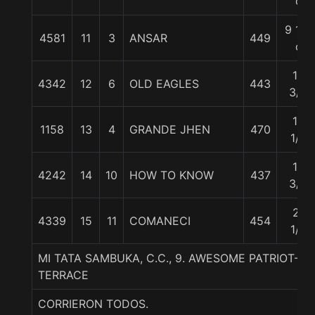
c
9 1/2
4581
11
3
ANSAR
449
c
10
4342
12
6
OLD EAGLES
443
3/4
12
1158
13
4
GRANDE JHEN
470
1/2
12
4242
14
10
HOW TO KNOW
437
3/4
21
4339
15
11
COMANECI
454
1/2
MI TATA SAMBUKA, C.C., 9. AWESOME PATRIOT-
TERRACE
CORRIERON TODOS.