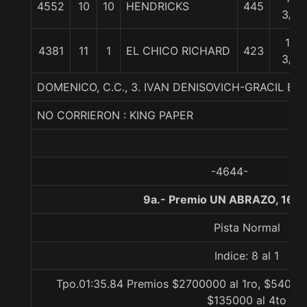
4552
10
10
HENDRICKS
445
3/4
16
4381
11
1
EL CHICO RICHARD
423
3/4
DOMENICO, C.C., 3. IVAN DENISOVICH-GRACIL B
NO CORRIERON : KING PAPER
-4644-
9a.- Premio UN ABRAZO, 160
Pista Normal
Indice: 8 al 1
Tpo.01:35.84 Premios $2700000 al 1ro, $540000
$135000 al 4to