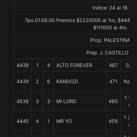
Indice: 24 al 18
Tpo.01:09.00 Premios $2220000 al 1ro, $444000
$111000 al 4to
Prop. PALESTINA
Prep. J. CASTILLO L.
4439
1
4
ALTO FOREVER
487
0/0
4439
2
6
KANDOZI
471
Nariz
1 1/4
4538
3
3
MI LORD
480
c
1 3/4
4445
4
1
MR YO
459
c