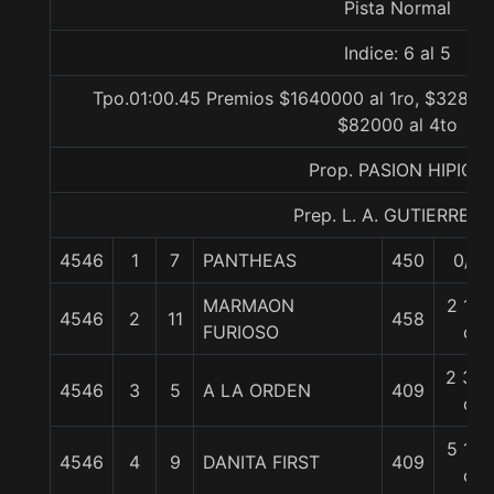
Pista Normal
Indice: 6 al 5
Tpo.01:00.45 Premios $1640000 al 1ro, $328000
$82000 al 4to
Prop. PASION HIPICA
Prep. L. A. GUTIERREZ P
4546
1
7
PANTHEAS
450
0/0
MARMAON
2 1/4
4546
2
11
458
FURIOSO
c
2 3/4
4546
3
5
A LA ORDEN
409
c
5 1/2
4546
4
9
DANITA FIRST
409
c