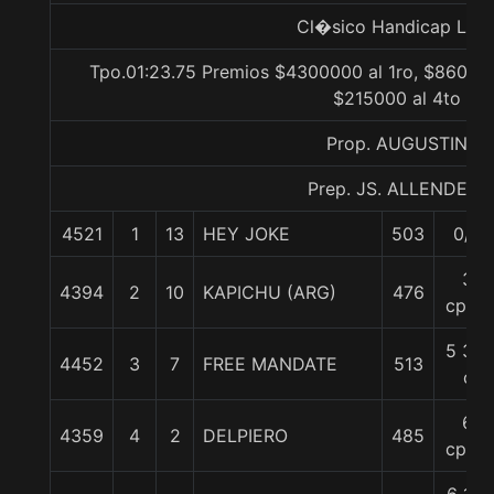
Cl�sico Handicap Libr
Tpo.01:23.75 Premios $4300000 al 1ro, $860000
$215000 al 4to
Prop. AUGUSTIN
Prep. JS. ALLENDE F.
4521
1
13
HEY JOKE
503
0/0
3
4394
2
10
KAPICHU (ARG)
476
cpos.
5 3/4
4452
3
7
FREE MANDATE
513
c
6
4359
4
2
DELPIERO
485
cpos.