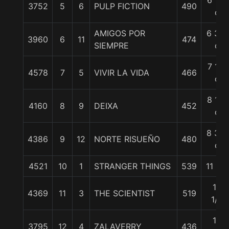
6 1/2
3752
5
6
PULP FICTION
490
c
AMIGOS POR
6 3/4
3960
6
11
474
SIEMPRE
c
7 1/2
4578
7
5
VIVIR LA VIDA
466
c
8 1/2
4160
8
9
DEIXA
452
c
8 3/4
4386
9
12
NORTE RISUEÑO
480
c
4521
10
1
STRANGER THINGS
539
11 1/4
15
4369
11
3
THE SCIENTIST
519
1/2
16
3795
12
4
ZALAVERRY
436