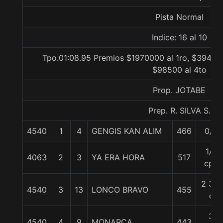
Pista Normal
Indice: 16 al 10
Tpo.01:08.95 Premios $1970000 al 1ro, $394000
$98500 al 4to
Prop. JOTABE
Prep. R. SILVA S.
4540
1
4
GENGIS KAN ALIM
466
0/0
1/2
4063
2
3
YA ERA HORA
517
cpo
2 3/4
4540
3
13
LONCO BRAVO
455
c
3
4540
4
9
MONARCA
443