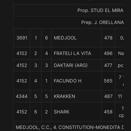
Prop. STUD EL MIRADO
Prep. J. ORELLANA R.
3691
1
6
MEDJOOL
478
0/0
4152
2
4
FRATELI LA VITA
496
Nariz
4152
3
3
DAKTARI (ARG)
477
pczo.
7 1/2
4152
4
1
FACUNDO H
565
c
4344
5
5
KRAKKEN
487
11 1/4
17
4152
6
2
SHARK
458
cpos
MEDJOOL, C.C., 4. CONSTITUTION-MONEDITA DE