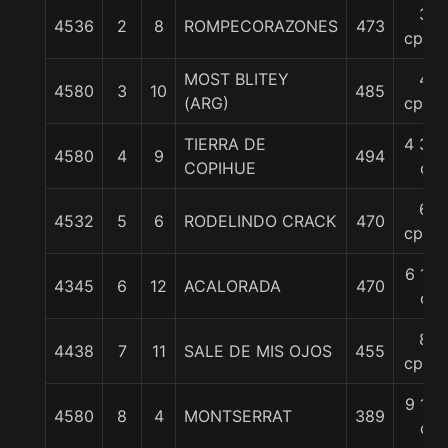
3
4536
2
8
ROMPECORAZONES
473
cpos.
MOST BLITEY
4
4580
3
10
485
(ARG)
cpos.
TIERRA DE
4 3/4
4580
4
9
494
COPIHUE
c
6
4532
5
6
RODELINDO CRACK
470
cpos.
6 1/4
4345
6
12
ACALORADA
470
c
8
4438
7
11
SALE DE MIS OJOS
455
cpos.
9 1/4
4580
8
4
MONTSERRAT
389
c