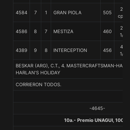
20
4584
7
1
GRAN PIOLA
505
cpos
22
4586
8
7
MESTIZA
460
1/4
40
4389
9
8
INTERCEPTION
456
1/4
BESKAR (ARG), C.T., 4. MASTERCRAFTSMAN-HARL
HARLAN'S HOLIDAY
CORRIERON TODOS.
-4645-
10a.- Premio UNAGUI, 1000 