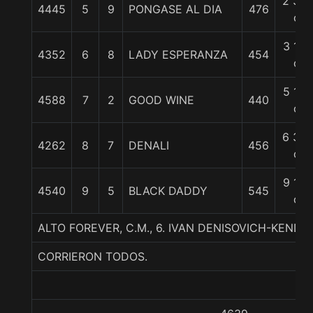
2 3/4
4445
5
9
PONGASE AL DIA
476
c
3 1/4
4352
6
8
LADY ESPERANZA
454
c
5 1/4
4588
7
2
GOOD WINE
440
c
6 3/4
4262
8
7
DENALI
456
c
9 1/2
4540
9
5
BLACK DADDY
545
c
ALTO FOREVER, C.M., 6. IVAN DENISOVICH-KEN
CORRIERON TODOS.