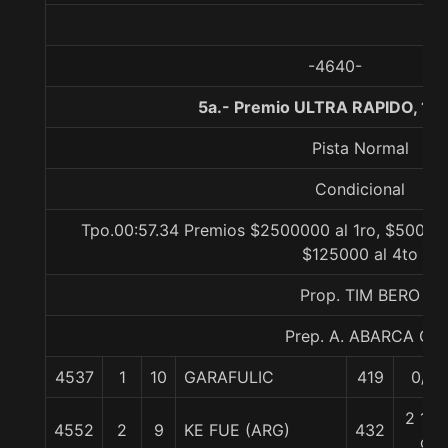
-4640-
5a.- Premio ULTRA RAPIDO, 10
Pista Normal
Condicional
Tpo.00:57.34 Premios $2500000 al 1ro, $500000
$125000 al 4to
Prop. TIM BERO
Prep. A. ABARCA G.
4537
1
10
GARAFULIC
419
0/0
2 1/4
4552
2
9
KE FUE (ARG)
432
c