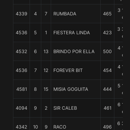
3 1/2
4339
4
7
RUMBADA
465
c
3 3/4
4536
5
1
FIESTERA LINDA
423
c
4 1/2
4532
6
13
BRINDO POR ELLA
500
c
4 1/2
4536
7
12
FOREVER BIT
454
c
5 1/2
4581
8
15
MISIA GOGUITA
444
c
6 1/4
4094
9
2
SIR CALEB
461
c
6 3/4
4342
10
9
RACO
496