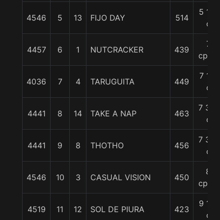
5 1/2
4546
5
13
FIJO DAY
514
c
7
4457
6
1
NUTCRACKER
439
cpos.
7 1/2
4036
7
4
TARUGUITA
449
c
7 3/4
4441
8
14
TAKE A NAP
463
c
7 3/4
4441
9
8
THOTHO
456
c
8
4546
10
3
CASUAL VISION
450
cpos.
9 1/2
4519
11
12
SOL DE PIURA
423
c