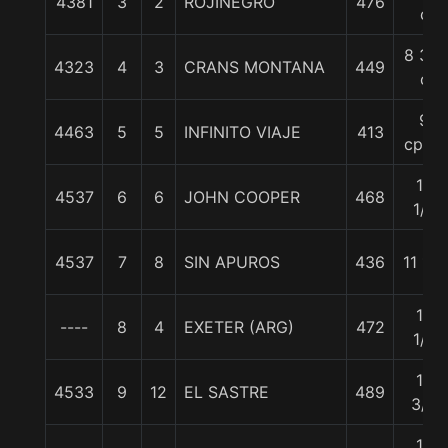
4381
3
2
ROJINEGRO
476
c
8 3/4
4323
4
3
CRANS MONTANA
449
c
9
4463
5
5
INFINITO VIAJE
413
cpos.
10
4537
6
6
JOHN COOPER
468
1/2
4537
7
8
SIN APUROS
436
11 1/2
13
----
8
4
EXETER (ARG)
472
1/2
14
4533
9
12
EL SASTRE
489
3/4
15