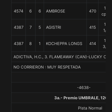
13
4574
6
6
AMBROSE
470
cpos
19
4387
7
5
AGISTRI
415
1/2
19
4387
8
1
KOCHEPPA LONGS
414
3/4
ADICTIVA, H.C., 3. FLAMEAWAY (CAN)-LUCKY CO
NO CORRIERON : MUY RESPETADA
-4638-
3a.- Premio UMBRALE, 1200
Pista Normal