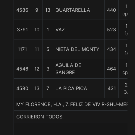
10
4586
9
13
QUARTARELLA
440
cpos
14
3791
10
1
VAZ
523
1/2
16
1171
11
5
NIETA DEL MONTY
434
1/2
AGUILA DE
17
4546
12
3
464
SANGRE
cpos
20
4580
13
7
LA PICA PICA
431
3/4
MY FLORENCE, H.A., 7. FELIZ DE VIVIR-SHU-MER
CORRIERON TODOS.