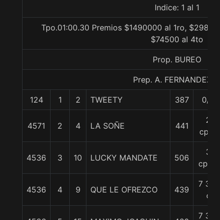
Indice: 1 al 1
Tpo.01:00.30 Premios $1490000 al 1ro, $298000
$74500 al 4to
Prop. BUREO
Prep. A. FERNANDEZ L
124
1
2
TWEETY
387
0/0
2
4571
2
4
LA SOÑE
441
cpos
3
4536
3
10
LUCKY MANDATE
506
cpos.
7 3/4
4536
4
9
QUE LE OFREZCO
439
c
7 3/4