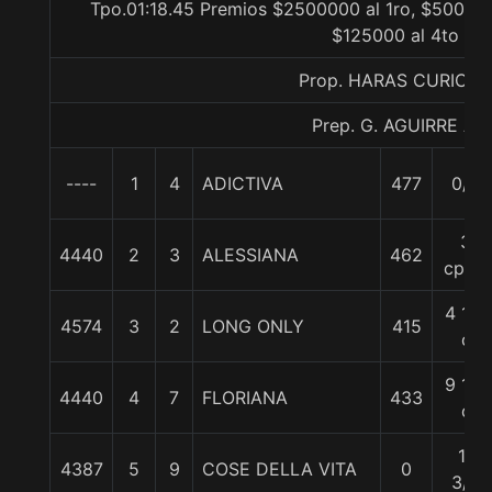
Tpo.01:18.45 Premios $2500000 al 1ro, $500000
$125000 al 4to
Prop. HARAS CURICHE
Prep. G. AGUIRRE A.
----
1
4
ADICTIVA
477
0/0
3
4440
2
3
ALESSIANA
462
cpos.
4 1/2
4574
3
2
LONG ONLY
415
c
9 1/4
4440
4
7
FLORIANA
433
c
11
4387
5
9
COSE DELLA VITA
0
3/4