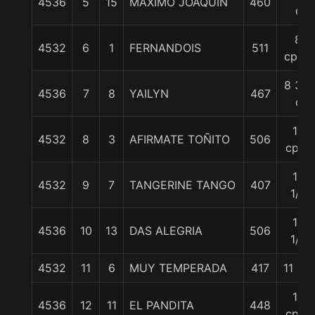
4536
5
15
MAXIMO JOAQUIN
460
c
8
4532
6
1
FERNANDOIS
511
cpos.
8 3/4
4536
7
8
YAILYN
467
c
10
4532
8
3
AFIRMATE TOÑITO
506
cpos
10
4532
9
7
TANGERINE TANGO
407
1/4
10
4536
10
13
DAS ALEGRIA
506
1/4
4532
11
6
MUY TEMPERADA
417
11 1/4
13
4536
12
11
EL PANDITA
448
cpos