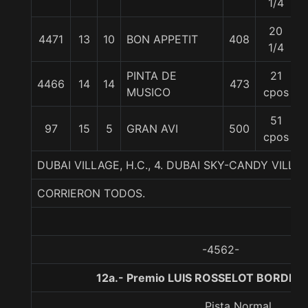
1/4
20
4471
13
10
BON APPETIT
408
1/4
PINTA DE
21
4466
14
14
473
MUSICO
cpos
51
97
15
5
GRAN AVI
500
cpos
DUBAI VILLAGE, H.C., 4. DUBAI SKY-CANDY VILL
CORRIERON TODOS.
-4562-
12a.- Premio LUIS ROSSELOT BORDEU,
Pista Normal