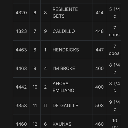
RESILIENTE
5 1/4
4320
6
8
414
GETS
c
7
4323
7
9
CALDILLO
448
cpos.
7
4463
8
1
HENDRICKS
447
cpos.
8 1/4
4463
9
4
I'M BROKE
460
c
AHORA
8 1/4
4442
10
2
400
EMILIANO
c
9 1/4
3353
11
11
DE GAULLE
503
c
10
4460
12
6
KAUNAS
460
1/2