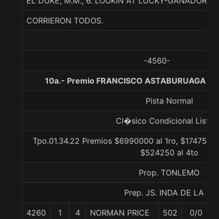
EL DUKE, M.M., 6. LOOKIN AT LUCKY-GANADOR
CORRIERON TODOS.
-4560-
10a.- Premio FRANCISCO ASTABURUAGA ARI
Pista Normal
Cl�sico Condicional Listad
Tpo.01.34.22 Premios $6990000 al 1ro, $1747500 
$524250 al 4to
Prop. TONLEMO
Prep. JS. INDA DE LA C.
4260
1
4
NORMAN PRICE
502
0/0