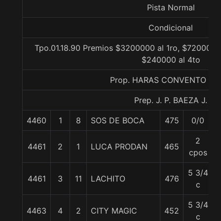
Pista Normal
Condicional
Tpo.01.18.90 Premios $3200000 al 1ro, $720000 a
$240000 al 4to
Prop. HARAS CONVENTO VI
Prep. J. P. BAEZA J.
4460
1
8
SOS DE BOCA
475
0/0
2
4461
2
1
LUCA PRODAN
465
cpos
5 3/4
4461
3
11
LACHITO
476
c
5 3/4
4463
4
2
CITY MAGIC
452
c