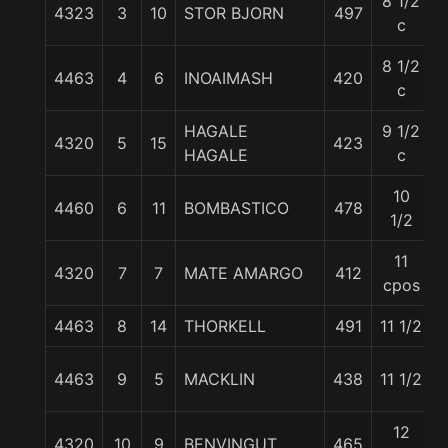
8 1/2
4323
3
10
STOR BJORN
497
c
8 1/2
4463
4
6
INOAIMASH
420
c
HAGALE
9 1/2
4320
5
15
423
HAGALE
c
10
4460
6
11
BOMBASTICO
478
1/2
11
4320
7
7
MATE AMARGO
412
cpos
4463
8
14
THORKELL
491
11 1/2
4463
9
5
MACKLIN
438
11 1/2
12
4320
10
9
BENVINGUT
465