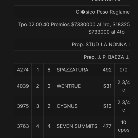
Cl�sico Peso Reglamento
Tpo.02.00.40 Premios $7330000 al 1ro, $1832500 a
$733000 al 4to
Prop. STUD LA NONNA LTD
Prep. J. P. BAEZA J.
4274
1
6
SPAZZATURA
492
0/0
2 3/4
4039
2
3
WENTRUE
531
c
2 3/4
3975
3
2
CYGNUS
516
c
10
3763
4
4
SEVEN SUMMITS
477
cpos