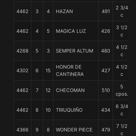
2 3/4
4462
3
4
HAZAN
491
c
3 1/2
4462
4
5
MAGICA LUZ
426
c
4 1/2
4268
5
3
SEMPER ALTUM
480
c
HONOR DE
4 1/2
4302
6
15
427
CANTINERA
c
5
4462
7
12
CHECOMAN
510
cpos.
6 3/4
4462
8
10
TRIUQUIÑO
434
c
7 1/2
4366
9
8
WONDER PIECE
479
c