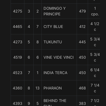
DOMINGO Y
1
4275
3
2
479
PRINCIPE
cpo.
4 1/2
4465
4
7
CITY BLUE
412
c
5 3/4
4273
5
8
TUKUNTU
445
c
5 3/4
4519
6
6
VINE VIDE VINCI
450
c
6 1/4
4523
7
1
INDIA TERCA
450
c
7 1/4
4360
8
13
PHARAON
468
c
BEHIND THE
7 1/2
4393
9
5
383