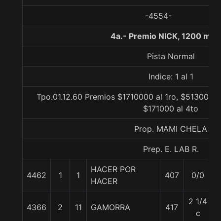
-4554-
4a.- Premio NICK, 1200 met
Pista Normal
Indice: 1 al 1
Tpo.01.12.60 Premios $1710000 al 1ro, $513000 a
$171000 al 4to
Prop. MAMI CHELA
Prep. E. LAB R.
HACER POR
4462
1
1
407
0/0
HACER
2 1/4
4366
2
11
GAMORRA
417
c