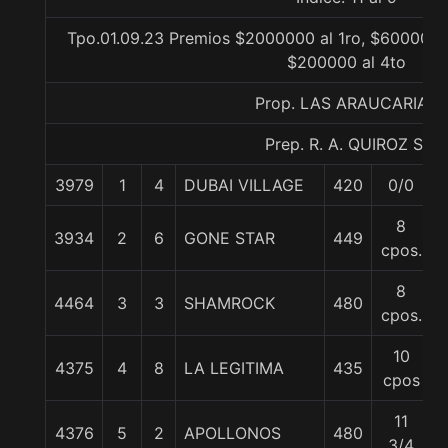
Tpo.01.09.23 Premios $2000000 al 1ro, $600000 a
$200000 al 4to
Prop. LAS ARAUCARIAS
Prep. R. A. QUIROZ S.
3979
1
4
DUBAI VILLAGE
420
0/0
8
3934
2
6
GONE STAR
449
cpos.
8
4464
3
3
SHAMROCK
480
cpos.
10
4375
4
8
LA LEGITIMA
435
cpos
11
4376
5
2
APOLLONOS
480
3/4