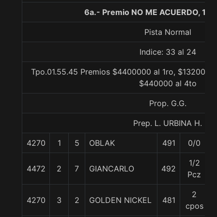
6a.- Premio NO ME ACUERDO, 190
Pista Normal
Indice: 33 al 24
Tpo.01.55.45 Premios $4400000 al 1ro, $1320000 
$440000 al 4to
Prop. G.G.
Prep. L. URBINA H.
4270
1
5
OBLAK
491
0/0
1/2
4472
2
7
GIANCARLO
492
Pcz
2
4270
3
2
GOLDEN NICKEL
481
cpos