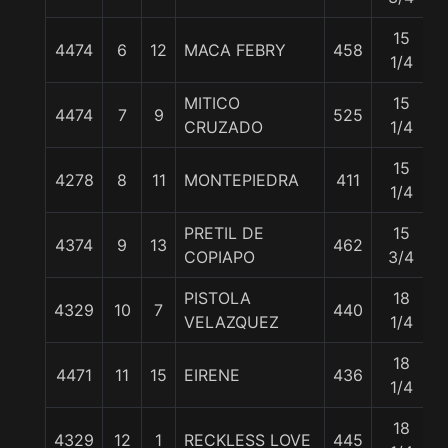
15
4474
6
12
MACA FEBRY
458
1/4
MITICO
15
4474
7
9
525
CRUZADO
1/4
15
4278
8
11
MONTEPIEDRA
411
1/4
PRETIL DE
15
4374
9
13
462
COPIAPO
3/4
PISTOLA
18
4329
10
7
440
VELAZQUEZ
1/4
18
4471
11
15
EIRENE
436
1/4
18
4329
12
1
RECKLESS LOVE
445