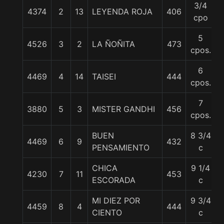
3/4
4374
2
13
LEYENDA ROJA
406
cpo
5
4526
3
2
LA ÑOÑITA
473
cpos.
6
4469
4
14
TAISEI
444
cpos.
7
3880
5
3
MISTER GANDHI
456
cpos.
BUEN
8 3/4
4469
6
9
432
PENSAMIENTO
c
CHICA
9 1/4
4230
7
11
453
ESCORADA
c
MI DIEZ POR
9 3/4
4459
8
4
444
CIENTO
c