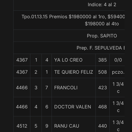
Indice: 4 al 2
Tpo.01.13.15 Premios $1980000 al 1ro, $594000 a
$198000 al 4to
Prop. SAPITO
Prep. F. SEPULVEDA E.
4367
1
4
YA LO CREO
385
0/0
4367
2
1
TE QUIERO FELIZ
508
pczo.
1 3/4
4466
3
7
FRANCOLI
423
c
1 3/4
4466
4
6
DOCTOR VALEN
468
c
1 3/4
4512
5
9
RANU CAU
440
c