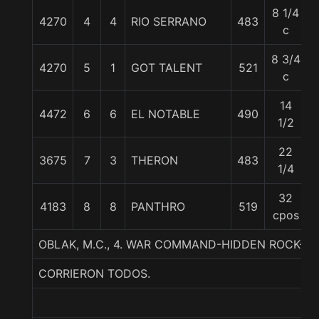
8 1/4
4270
4
4
RIO SERRANO
483
c
8 3/4
4270
5
1
GOT TALENT
521
c
14
4472
6
6
EL NOTABLE
490
1/2
22
3675
7
3
THERON
483
1/4
32
4183
8
8
PANTHRO
519
cpos
OBLAK, M.C., 4. WAR COMMAND-HIDDEN ROCK-RO
CORRIERON TODOS.