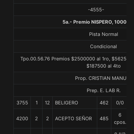
-4555-
5a.- Premio NISPERO, 1000 m
Pista Normal
Condicional
Tpo.00.56.76 Premios $2500000 al 1ro, $562500 a
$187500 al 4to
Prop. CRISTIAN MANUEL
Prep. E. LAB R.
3755
1
12
BELIGERO
462
0/0
6
4200
2
2
ACEPTO SEÑOR
485
cpos.