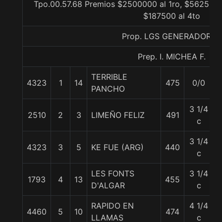
Tpo.00.57.68 Premios $2500000 al 1ro, $562500 a
$187500 al 4to
Prop. LGS GENERADORES
Prep. I. MICHEA F.
TERRIBLE
4323
1
14
475
0/0
PANCHO
3 1/4
2510
2
3
LIMEÑO FELIZ
491
c
3 1/4
4323
3
5
KE FUE (ARG)
440
c
LES FONTS
3 1/4
1793
4
13
455
D'ALGAR
c
RAPIDO EN
4 1/4
4460
5
10
474
LLAMAS
c