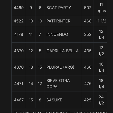
11
4469
9
6
SCAT PARTY
502
cpos
4522
10
10
PATPRINTER
468
11 1/2
12
4178
11
7
INNUENDO
352
1/4
13
4370
12
5
CAPRI LA BELLA
435
1/2
16
4370
13
15
PLURAL (ARG)
460
1/4
SIRVE OTRA
18
4471
14
12
476
COPA
1/4
24
4467
15
8
SASUKE
425
1/2