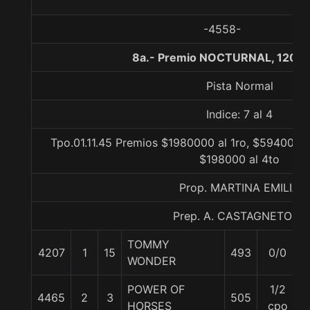
-4558-
8a.- Premio NOCTURNAL, 1200 
Pista Normal
Indice: 7 al 4
Tpo.01.11.45 Premios $1980000 al 1ro, $594000 a
$198000 al 4to
Prop. MARTINA EMILIA
Prep. A. CASTAGNETO U.
TOMMY
4207
1
15
493
0/0
WONDER
POWER OF
1/2
4465
2
3
505
HORSES
cpo