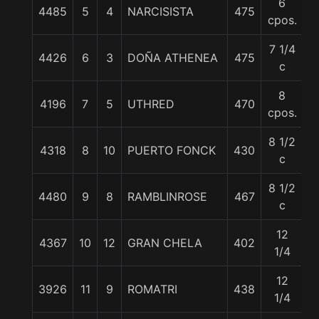
6
4485
5
4
NARCISISTA
475
5
cpos.
7 1/4
4426
6
3
DOÑA ATHENEA
475
5
c
8
4196
7
5
UTHRED
470
5
cpos.
8 1/2
4318
8
10
PUERTO FONCK
430
5
c
8 1/2
4480
9
8
RAMBLINROSE
467
5
c
12
4367
10
12
GRAN CHELA
402
5
1/4
12
3926
11
9
ROMATRI
438
5
1/4