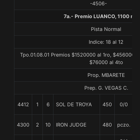
-4506-
7a.- Premio LUANCO, 1100 me
Pista Normal
Indice: 18 al 12
Tpo.01.08.01 Premios $1520000 al 1ro, $456000 al
$76000 al 4to
Prop. MBARETE
Prep. G. VEGAS C.
4412
1
6
SOL DE TROYA
450
0/0
5
4300
2
10
IRON JUDGE
480
pczo.
5