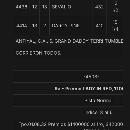
13
4436
12
13
SEVALIO
432
5
1/2
15
4414
13
2
DARCY PINK
410
5
1/4
ANTIYAL, C.A., 6. GRAND DADDY-TERRI-TUMBLEB
CORRIERON TODOS.
-4508-
9a.- Premio LADY IN RED, 1100 
Pista Normal
Indice: 8 al 6
Tpo.01.08.32 Premios $1400000 al 1ro, $420000 al