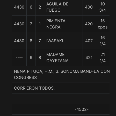
AGUILA DE
10
4430
6
2
400
5
FUEGO
3/4
PIMIENTA
15
4430
7
1
420
5
NEGRA
cpos
16
4430
8
7
IWASAKI
407
5
1/4
MADAME
21
----
9
8
421
5
CAYETANA
1/4
NENA PITUCA, H.M., 3. SONOMA BAND-LA CONGR
CONGRESS
CORRIERON TODOS.
-4502-