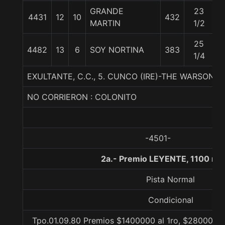
GRANDE
23
4431
12
10
432
5
MARTIN
1/2
25
4482
13
6
SOY NORTINA
383
5
1/4
EXULTANTE, C.C., 5. CUNCO (IRE)-THE WARSONG
NO CORRIERON : COLONITO
-4501-
2a.- Premio LEYENTE, 1100 me
Pista Normal
Condicional
Tpo.01.09.80 Premios $1400000 al 1ro, $280000 al