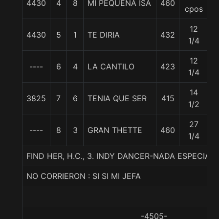
4430
4
8
MI PEQUEÑA ISA
460
5
cpos
12
4430
5
1
TE DIRIA
432
5
1/4
12
----
6
4
LA CANTILO
423
5
1/4
14
3825
7
6
TENIA QUE SER
415
5
1/2
27
----
8
3
GRAN THETTE
460
5
1/4
FIND HER, H.C., 3. INDY DANCER-NADA ESPECIAL
NO CORRIERON : SI SI MI JEFA
-4505-