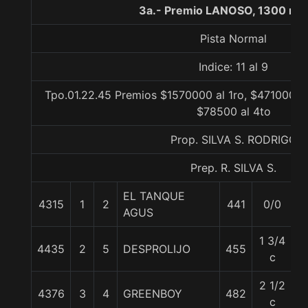
3a.- Premio LANOSO, 1300 me
Pista Normal
Indice: 11 al 9
Tpo.01.22.45 Premios $1570000 al 1ro, $471000 al
$78500 al 4to
Prop. SILVA S. RODRIGO
Prep. R. SILVA S.
EL TANQUE
4315
1
2
441
0/0
5
AGUS
1 3/4
4435
2
5
DESPROLIJO
455
5
c
2 1/2
4376
3
4
GREENBOY
482
5
c