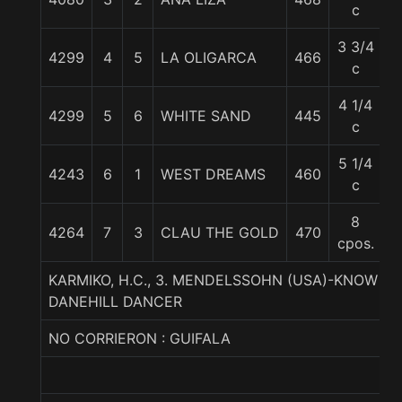
c
3 3/4
4299
4
5
LA OLIGARCA
466
5
c
4 1/4
4299
5
6
WHITE SAND
445
5
c
5 1/4
4243
6
1
WEST DREAMS
460
5
c
8
4264
7
3
CLAU THE GOLD
470
5
cpos.
KARMIKO, H.C., 3. MENDELSSOHN (USA)-KNOW ME 
DANEHILL DANCER
NO CORRIERON : GUIFALA