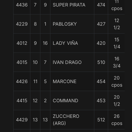
11
4436
7
9
SUPER PIRATA
474
5
cpos
12
4229
8
1
PABLOSKY
427
5
1/2
15
4012
9
16
LADY VIÑA
420
5
1/4
16
4015
10
7
IVAN DRAGO
510
5
3/4
20
4426
11
5
MARCONE
454
5
cpos
20
4415
12
2
COMMAND
453
5
1/2
ZUCCHERO
26
4429
13
13
512
5
(ARG)
cpos