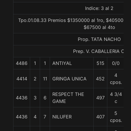
Indice: 3 al 2
Tpo.01.08.33 Premios $1350000 al 1ro, $405000 a
$67500 al 4to
Prop. TATA NACHO
Prep. V. CABALLERIA C.
4486
1
1
ANTIYAL
515
0/0
5
4
4414
2
11
GRINGA UNICA
452
5
cpos.
RESPECT THE
4 3/4
4436
3
6
497
5
GAME
c
5
4436
4
7
NILUFER
407
5
cpos.