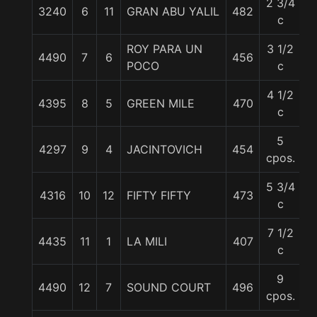
2 3/4
3240
6
11
GRAN ABU YALIL
482
5
c
ROY PARA UN
3 1/2
4490
7
6
456
5
POCO
c
4 1/2
4395
8
5
GREEN MILE
470
5
c
5
4297
9
4
JACINTOVICH
454
5
cpos.
5 3/4
4316
10
12
FIFTY FIFTY
473
5
c
7 1/2
4435
11
1
LA MILI
407
5
c
9
4490
12
7
SOUND COURT
496
5
cpos.