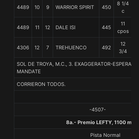
8 1/4
4489
10
9
WARRIOR SPIRIT
450
5
c
11
4489
11
12
DALE ISI
445
5
cpos
12
4306
12
7
TREHUENCO
492
5
3/4
SOL DE TROYA, M.C., 3. EXAGGERATOR-ESPERA
MANDATE
CORRIERON TODOS.
-4507-
8a.- Premio LEFTY, 1100 met
Pista Normal