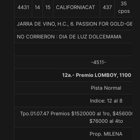
35
4431
14
15
CALIFORNIACAT
437
5
cpos
JARRA DE VINO, H.C., 6. PASSION FOR GOLD-GE
NO CORRIERON : DIA DE LUZ DOLCEMAMA
-4511-
12a.- Premio LOMBOY, 1100 me
Pista Normal
Indice: 12 al 8
Tpo.01.07.47 Premios $1520000 al 1ro, $456000 al
$76000 al 4to
Prop. MILENA