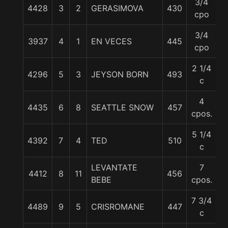
3/4
4428
3
2
GERASIMOVA
430
5
cpo
3/4
3937
4
1
EN VECES
445
5
cpo
2 1/4
4296
5
3
JEYSON BORN
493
5
c
4
4435
6
8
SEATTLE SNOW
457
5
cpos.
5 1/4
4392
7
4
TED
510
5
c
LEVANTATE
7
4412
8
11
456
5
BEBE
cpos.
7 3/4
4489
9
5
CRISROMANE
447
5
c