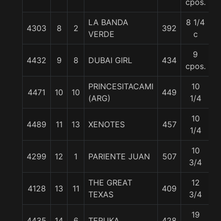
cpos.
LA BANDA
8 1/4
4303
8
2
392
5
VERDE
c
9
4432
9
8
DUBAI GIRL
434
5
cpos.
PRINCESITACAMI
10
4471
10
10
449
5
(ARG)
1/4
10
4489
11
13
XENOTES
457
5
1/4
10
4299
12
1
PARIENTE JUAN
507
5
3/4
THE GREAT
12
4128
13
11
409
5
TEXAS
3/4
19
4435
14
6
TERUKA
428
5