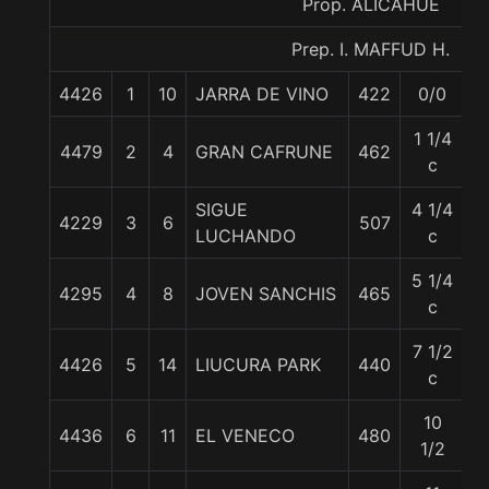
Prop. ALICAHUE
Prep. I. MAFFUD H.
4426
1
10
JARRA DE VINO
422
0/0
5
1 1/4
4479
2
4
GRAN CAFRUNE
462
5
c
SIGUE
4 1/4
4229
3
6
507
5
LUCHANDO
c
5 1/4
4295
4
8
JOVEN SANCHIS
465
5
c
7 1/2
4426
5
14
LIUCURA PARK
440
5
c
10
4436
6
11
EL VENECO
480
5
1/2