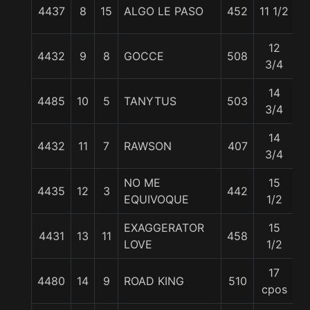
4437
8
15
ALGO LE PASO
452
11 1/2
5
12
4432
9
8
GOCCE
508
5
3/4
14
4485
10
5
TANYTUS
503
5
3/4
14
4432
11
7
RAWSON
407
5
3/4
NO ME
15
4435
12
3
442
5
EQUIVOQUE
1/2
EXAGGERATOR
15
4431
13
11
458
5
LOVE
1/2
17
4480
14
9
ROAD KING
510
5
cpos