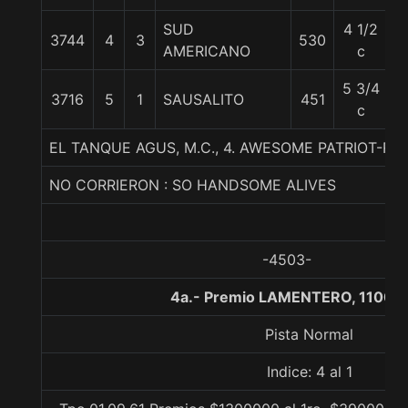
SUD
4 1/2
3744
4
3
530
5
AMERICANO
c
5 3/4
3716
5
1
SAUSALITO
451
5
c
EL TANQUE AGUS, M.C., 4. AWESOME PATRIOT-RI
NO CORRIERON : SO HANDSOME ALIVES
-4503-
4a.- Premio LAMENTERO, 1100 m
Pista Normal
Indice: 4 al 1