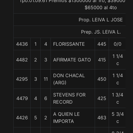
Tpo.01.09.61 Premios $1300000 al 1ro, $390000 al
$65000 al 4to
Prop. LEIVA L JOSE
Prep. JS. LEIVA L.
4436
1
4
FLORISSANTE
445
0/0
5
1 1/4
4482
2
3
AFIRMATE GATO
415
5
c
DON CHACAL
1 1/4
4295
3
11
450
5
(ARG)
c
STEVENS FOR
1 3/4
4479
4
6
425
5
RECORD
c
A QUIEN LE
5 3/4
4426
5
2
463
5
IMPORTA
c