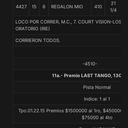
21
4427
15
6
REGALON MIO
410
5
1/4
LOCO POR CORRER, M.C., 7. COURT VISION-LOST
ORATORIO (IRE)
CORRIERON TODOS.
-4510-
11a.- Premio LAST TANGO, 1300 
Pista Normal
Indice: 1 al 1
Tpo.01.22.15 Premios $1500000 al 1ro, $450000 al
$75000 al 4to