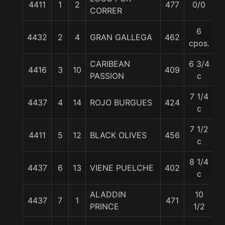
4411
1
2
477
0/0
5
CORRER
6
4432
2
4
GRAN GALLEGA
462
5
cpos.
CARIBEAN
6 3/4
4416
3
10
409
5
PASSION
c
7 1/4
4437
4
14
ROJO BURGUES
424
5
c
7 1/2
4411
5
12
BLACK OLIVES
456
5
c
8 1/4
4437
6
13
VIENE PUELCHE
402
5
c
ALADDIN
10
4437
7
1
471
5
PRINCE
1/2