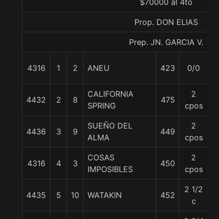
$70000 al 4to
Prop. DON ELIAS
Prep. JN. GARCIA V.
4316
1
2
ANEU
423
0/0
5
CALIFORNIA
2
4432
2
8
475
5
SPRING
cpos
SUEÑO DEL
2
4436
3
9
449
5
ALMA
cpos
COSAS
2
4316
4
3
450
5
IMPOSIBLES
cpos
2 1/2
4435
5
10
WATAKIN
452
5
c