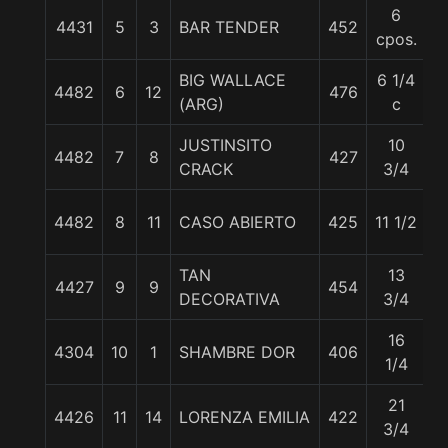
6
4431
5
3
BAR TENDER
452
5
cpos.
BIG WALLACE
6 1/4
4482
6
12
476
5
(ARG)
c
JUSTINSITO
10
4482
7
8
427
5
CRACK
3/4
4482
8
11
CASO ABIERTO
425
11 1/2
5
TAN
13
4427
9
9
454
5
DECORATIVA
3/4
16
4304
10
1
SHAMBRE DOR
406
5
1/4
21
4426
11
14
LORENZA EMILIA
422
5
3/4