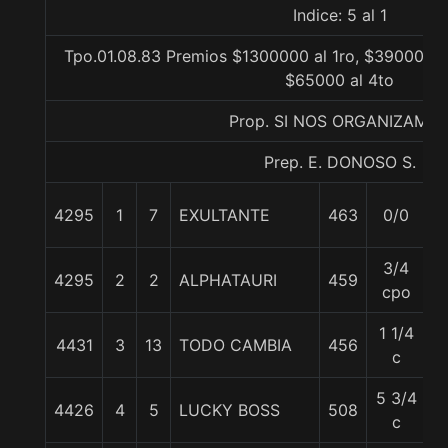
Indice: 5 al 1
Tpo.01.08.83 Premios $1300000 al 1ro, $390000 al
$65000 al 4to
Prop. SI NOS ORGANIZAMO
Prep. E. DONOSO S.
4295
1
7
EXULTANTE
463
0/0
5
3/4
4295
2
2
ALPHATAURI
459
5
cpo
1 1/4
4431
3
13
TODO CAMBIA
456
5
c
5 3/4
4426
4
5
LUCKY BOSS
508
5
c