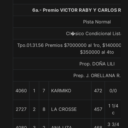
6a.- Premio VICTOR RABY Y CARLOS RAB
Pista Normal
Cl�sico Condicional Listad
Tpo.01.31.56 Premios $7000000 al 1ro, $1400000 a
$350000 al 4to
Prop. DOÑA LILI
Prep. J. ORELLANA R.
4060
1
7
KARMIKO
472
0/0
5
1 1/4
2727
2
8
LA CROSSE
457
5
c
3 3/4
4080
3
2
ANA LIZA
468
5