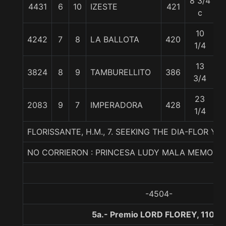
8 3/4
4431
6
10
IZESTE
421
5
c
10
4242
7
8
LA BALLOTA
420
5
1/4
13
3824
8
9
TAMBURELLITO
386
5
3/4
23
2083
9
7
IMPERADORA
428
5
1/4
FLORISSANTE, H.M., 7. SEEKING THE DIA-FLOR 
NO CORRIERON : PRINCESA LUDY MALA MEMORIA
-4504-
5a.- Premio LORD FLOREY, 1100 