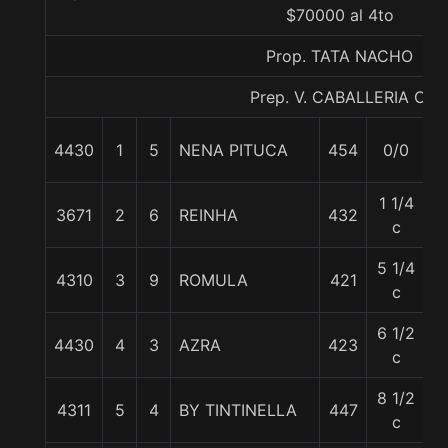
$70000 al 4to
Prop. TATA NACHO
Prep. V. CABALLERIA C.
4430
1
5
NENA PITUCA
454
0/0
5
1 1/4
3671
2
6
REINHA
432
5
c
5 1/4
4310
3
9
ROMULA
421
5
c
6 1/2
4430
4
3
AZRA
423
5
c
8 1/2
4311
5
4
BY TINTINELLA
447
5
c