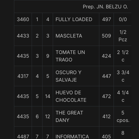
Prep. JN. BELZU O.
3460
1
4
FULLY LOADED
497
0/0
5
1/2
4433
2
3
MASCLETA
509
5
Pcz
TOMATE UN
2 1/2
4435
3
9
424
5
TRAGO
c
OSCURO Y
3 3/4
4317
4
5
447
5
SALVAJE
c
HUEVO DE
4 1/4
4435
5
14
472
5
CHOCOLATE
c
THE GREAT
5
4435
6
12
412
5
DANY
cpos.
8
4487
7
7
INFORMATICA
405
5