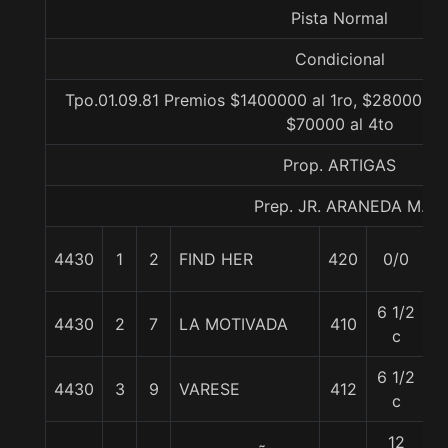
Pista Normal
Condicional
Tpo.01.09.81 Premios $1400000 al 1ro, $280000 al
$70000 al 4to
Prop. ARTIGAS
Prep. JR. ARANEDA M.
4430
1
2
FIND HER
420
0/0
5
6 1/2
4430
2
7
LA MOTIVADA
410
5
c
6 1/2
4430
3
9
VARESE
412
5
c
12